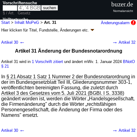
Vorschriftensuche
buzer.de
Normalansicht
§ / Art.
Gesetz
Volltextsuche
Start
>
Inhalt MoPeG
>
Art. 31
Änderungsalarm
Hier klicken für
Titel, Fundstelle, Änderungen
etc.
nur in MoPeG
Artikel 31 -
←
→
Artikel 30
Artikel 32
Personengesellschaftsrechtsmodernisierungsg
Artikel 31 Änderung der Bundesnotarordnung
(MoPeG)
G. v. 10.08.2021
BGBl. I S. 3436
(
Nr. 53
); zuletzt geändert durch
Artikel 34
Artikel 31 wird in
1 Vorschrift zitiert
und ändert mWv. 1. Januar 2024
BNotO
Abs. 4 G. v. 22.12.2023
BGBl. 2023 I Nr. 411
§ 21
Geltung ab 01.01.2024, abweichend siehe
Artikel 137
138 Änderungen
|
Drucksachen / Entwurf / Begründung
|
In
§ 21 Absatz 1 Satz 1 Nummer 2 der Bundesnotarordnung
in
der im Bundesgesetzblatt Teil III, Gliederungsnummer 303-1,
wird in 136 Vorschriften zitiert
veröffentlichten bereinigten Fassung, die zuletzt durch
Artikel 3 des Gesetzes vom 5. Juli 2021 (BGBl. I S. 3338
)
geändert worden ist, werden die Wörter „Handelsgesellschaft,
die Firmenänderung" durch die Wörter „rechtsfähigen
Personengesellschaft, die Änderung der Firma oder des
Namens" ersetzt.
←
→
Artikel 30
Artikel 32