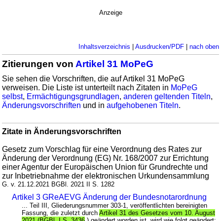
Anzeige
Inhaltsverzeichnis
|
Ausdrucken/PDF
|
nach oben
Zitierungen von
Artikel 31 MoPeG
Sie sehen die Vorschriften, die auf Artikel 31 MoPeG
verweisen. Die Liste ist unterteilt nach Zitaten in
MoPeG
selbst
,
Ermächtigungsgrundlagen
,
anderen geltenden Titeln
,
Änderungsvorschriften
und in
aufgehobenen Titeln
.
Zitate in Änderungsvorschriften
Gesetz zum Vorschlag für eine Verordnung des Rates zur
Änderung der Verordnung (EG) Nr. 168/2007 zur Errichtung
einer Agentur der Europäischen Union für Grundrechte und
zur Inbetriebnahme der elektronischen Urkundensammlung
G. v. 21.12.2021 BGBl. 2021 II S. 1282
Artikel 3 GReAEVG Änderung der Bundesnotarordnung
... Teil III, Gliederungsnummer 303-1, veröffentlichten bereinigten
Fassung, die zuletzt durch
Artikel 31 des Gesetzes vom 10. August
2021 (BGBl. I S. 3436
) geändert worden ist, wird wie folgt geändert: