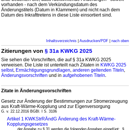
vorhanden - nach dem Verkündungsdatum des
Änderungstitels (Datum in Klammern) und nicht nach dem
Datum des Inkrafttretens in diese Liste einsortiert sind.
Inhaltsverzeichnis
|
Ausdrucken/PDF
|
nach oben
Zitierungen von
§ 31a KWKG 2025
Sie sehen die Vorschriften, die auf § 31a KWKG 2025
verweisen. Die Liste ist unterteilt nach Zitaten in
KWKG 2025
selbst
,
Ermächtigungsgrundlagen
,
anderen geltenden Titeln
,
Änderungsvorschriften
und in
aufgehobenen Titeln
.
Zitate in Änderungsvorschriften
Gesetz zur Änderung der Bestimmungen zur Stromerzeugung
aus Kraft-Wärme-Kopplung und zur Eigenversorgung
G. v. 22.12.2016 BGBl. I S. 3106
Artikel 1 KWKStrRÄndG Änderung des Kraft-Wärme-
Kopplungsgesetzes
... der Angabe zu § 31 werden die folgenden Angaben eingefügt: „§