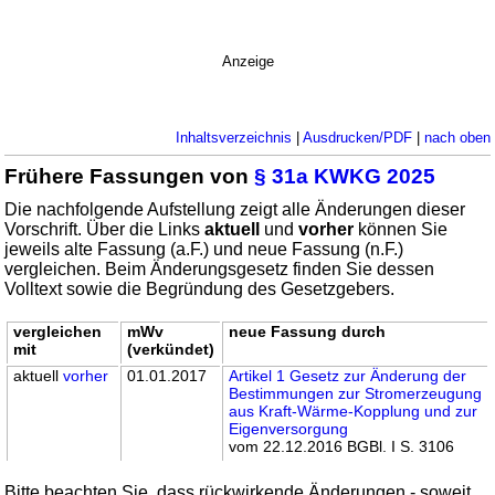
Anzeige
Inhaltsverzeichnis
|
Ausdrucken/PDF
|
nach oben
Frühere Fassungen von
§ 31a KWKG 2025
Die nachfolgende Aufstellung zeigt alle Änderungen dieser
Vorschrift. Über die Links
aktuell
und
vorher
können Sie
jeweils alte Fassung (a.F.) und neue Fassung (n.F.)
vergleichen. Beim Änderungsgesetz finden Sie dessen
Volltext sowie die Begründung des Gesetzgebers.
vergleichen
mWv
neue Fassung durch
mit
(verkündet)
aktuell
vorher
01.01.2017
Artikel 1 Gesetz zur Änderung der
Bestimmungen zur Stromerzeugung
aus Kraft-Wärme-Kopplung und zur
Eigenversorgung
vom 22.12.2016 BGBl. I S. 3106
Bitte beachten Sie, dass rückwirkende Änderungen - soweit