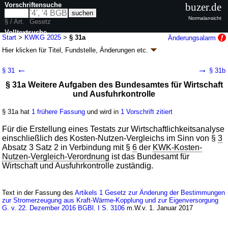
Vorschriftensuche
buzer.de
Normalansicht
§ / Art.
Gesetz
Volltextsuche
Start
>
KWKG 2025
>
§ 31a
Änderungsalarm
Hier klicken für
Titel, Fundstelle, Änderungen
etc.
nur in KWKG 2025
§ 31a - Kraft-Wärme-Kopplungsgesetz (KWKG
←
→
§ 31
§ 31b
2025)
§ 31a Weitere Aufgaben des Bundesamtes für Wirtschaft
Artikel 1 G. v. 21.12.2015
BGBl. I S. 2498
(
Nr. 55
); zuletzt geändert durch
und Ausfuhrkontrolle
Artikel 24
G. v. 18.12.2025
BGBl. 2025 I Nr. 347
Geltung ab 01.01.2016; FNA: 754-28
Energieversorgung
§ 31a hat
1 frühere Fassung
und wird in
1 Vorschrift zitiert
27 weitere Fassungen
|
Drucksachen / Entwurf / Begründung
|
wird in 200 Vorschriften zitiert
Für die Erstellung eines Testats zur Wirtschaftlichkeitsanalyse
einschließlich des Kosten-Nutzen-Vergleichs im Sinn von §
3
Abschnitt 7 Sonstige Vorschriften
Absatz 3 Satz 2 in Verbindung mit §
6
der
KWK-Kosten-
Nutzen-Vergleich-Verordnung
ist das Bundesamt für
Wirtschaft und Ausfuhrkontrolle zuständig.
Text in der Fassung des
Artikels 1 Gesetz zur Änderung der Bestimmungen
zur Stromerzeugung aus Kraft-Wärme-Kopplung und zur Eigenversorgung
G. v. 22. Dezember 2016 BGBl. I S. 3106
m.W.v. 1. Januar 2017