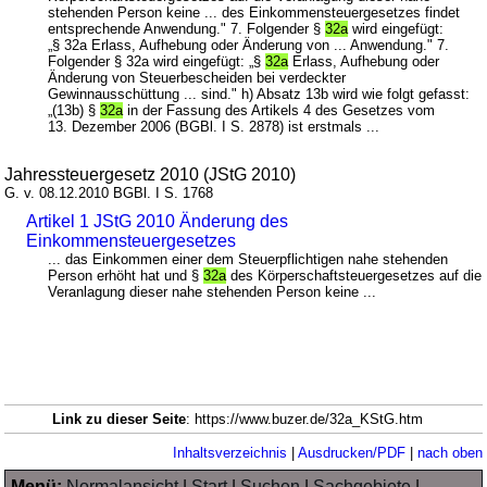
stehenden Person keine ... des Einkommensteuergesetzes findet
entsprechende Anwendung." 7. Folgender §
32a
wird eingefügt:
„§ 32a Erlass, Aufhebung oder Änderung von ... Anwendung." 7.
Folgender § 32a wird eingefügt: „§
32a
Erlass, Aufhebung oder
Änderung von Steuerbescheiden bei verdeckter
Gewinnausschüttung ... sind." h) Absatz 13b wird wie folgt gefasst:
„(13b) §
32a
in der Fassung des Artikels 4 des Gesetzes vom
13. Dezember 2006 (BGBl. I S. 2878) ist erstmals ...
Jahressteuergesetz 2010 (JStG 2010)
G. v. 08.12.2010 BGBl. I S. 1768
Artikel 1 JStG 2010 Änderung des
Einkommensteuergesetzes
... das Einkommen einer dem Steuerpflichtigen nahe stehenden
Person erhöht hat und §
32a
des Körperschaftsteuergesetzes auf die
Veranlagung dieser nahe stehenden Person keine ...
Link zu dieser Seite
: https://www.buzer.de/32a_KStG.htm
Inhaltsverzeichnis
|
Ausdrucken/PDF
|
nach oben
Menü:
Normalansicht
|
Start
|
Suchen
|
Sachgebiete
|