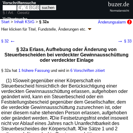
Vorschriftensuche
buzer.de
Normalansicht
§ / Art.
Gesetz
Volltextsuche
Start
>
Inhalt KStG
>
§ 32a
Änderungsalarm
Hier klicken für
Titel, Fundstelle, Änderungen
etc.
nur in KStG
§ 32a - Körperschaftsteuergesetz (KStG)
←
→
§ 32
§ 33
neugefasst durch B. v. 15.10.2002
BGBl. I S. 4144
; zuletzt geändert durch
§ 32a Erlass, Aufhebung oder Änderung von
Artikel 30
G. v. 04.02.2026
BGBl. 2026 I Nr. 33
Steuerbescheiden bei verdeckter Gewinnausschüttung
Geltung ab 08.09.1976; FNA: 611-4-4
Besitz- und Verkehrsteuern,
Vermögensabgaben
oder verdeckter Einlage
73 weitere Fassungen
|
wird in 371 Vorschriften zitiert
§ 32a hat
1 frühere Fassung
und wird in
6 Vorschriften zitiert
Vierter Teil Nicht in das Nennkapital geleistete Einlagen
und Entstehung und Veranlagung
(1)
1
Soweit gegenüber einer Körperschaft ein
Steuerbescheid hinsichtlich der Berücksichtigung einer
verdeckten Gewinnausschüttung erlassen, aufgehoben oder
geändert wird, kann ein Steuerbescheid oder ein
Feststellungsbescheid gegenüber dem Gesellschafter, dem
die verdeckte Gewinnausschüttung zuzurechnen ist, oder
einer diesem nahe stehenden Person erlassen, aufgehoben
oder geändert werden.
2
Die Festsetzungsfrist endet insoweit
nicht vor Ablauf eines Jahres nach Unanfechtbarkeit des
Steuerbescheides der Körperschaft.
3
Die Sätze 1 und 2