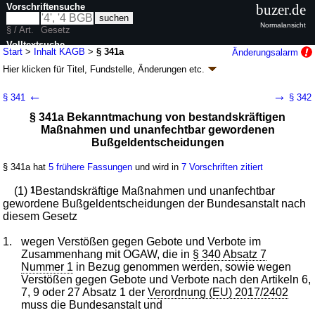
Vorschriftensuche
buzer.de
Normalansicht
§ / Art.
Gesetz
Volltextsuche
Start
>
Inhalt KAGB
>
§ 341a
Änderungsalarm
Hier klicken für
Titel, Fundstelle, Änderungen
etc.
nur in KAGB
§ 341a - Kapitalanlagegesetzbuch (KAGB)
←
→
§ 341
§ 342
Artikel 1 G. v. 04.07.2013
BGBl. I S. 1981
(
Nr. 35
); zuletzt geändert durch
§ 341a Bekanntmachung von bestandskräftigen
Artikel 3
G. v. 09.04.2026
BGBl. 2026 I Nr. 97
Maßnahmen und unanfechtbar gewordenen
Geltung ab 22.07.2013; FNA: 7612-3
Investmentwesen
Bußgeldentscheidungen
63 weitere Fassungen
|
Drucksachen / Entwurf / Begründung
|
wird in 517 Vorschriften zitiert
§ 341a hat
5 frühere Fassungen
und wird in
7 Vorschriften zitiert
Kapitel 10 Straf-, Bußgeld- und Übergangsvorschriften
(1)
Abschnitt 1 Straf- und Bußgeldvorschriften
1
Bestandskräftige Maßnahmen und unanfechtbar
gewordene Bußgeldentscheidungen der Bundesanstalt nach
diesem Gesetz
1.
wegen Verstößen gegen Gebote und Verbote im
Zusammenhang mit OGAW, die in
§ 340 Absatz 7
Nummer 1
in Bezug genommen werden, sowie wegen
Verstößen gegen Gebote und Verbote nach den Artikeln 6,
7, 9 oder 27 Absatz 1 der
Verordnung (EU) 2017/2402
muss die Bundesanstalt und