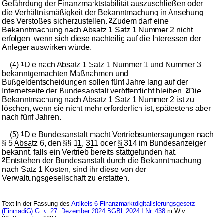
Gefährdung der Finanzmarktstabilität auszuschließen oder
die Verhältnismäßigkeit der Bekanntmachung in Ansehung
des Verstoßes sicherzustellen.
2
Zudem darf eine
Bekanntmachung nach Absatz 1 Satz 1 Nummer 2 nicht
erfolgen, wenn sich diese nachteilig auf die Interessen der
Anleger auswirken würde.
(4)
1
Die nach Absatz 1 Satz 1 Nummer 1 und Nummer 3
bekanntgemachten Maßnahmen und
Bußgeldentscheidungen sollen fünf Jahre lang auf der
Internetseite der Bundesanstalt veröffentlicht bleiben.
2
Die
Bekanntmachung nach Absatz 1 Satz 1 Nummer 2 ist zu
löschen, wenn sie nicht mehr erforderlich ist, spätestens aber
nach fünf Jahren.
(5)
1
Die Bundesanstalt macht Vertriebsuntersagungen nach
§ 5 Absatz 6
, den
§§ 11
,
311
oder
§ 314
im Bundesanzeiger
bekannt, falls ein Vertrieb bereits stattgefunden hat.
2
Entstehen der Bundesanstalt durch die Bekanntmachung
nach Satz 1 Kosten, sind ihr diese von der
Verwaltungsgesellschaft zu erstatten.
Text in der Fassung des
Artikels 6 Finanzmarktdigitalisierungsgesetz
(FinmadiG) G. v. 27. Dezember 2024 BGBl. 2024 I Nr. 438
m.W.v.