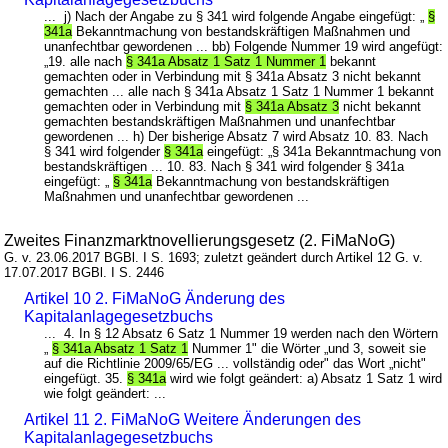
... j) Nach der Angabe zu § 341 wird folgende Angabe eingefügt: „
§
341a
Bekanntmachung von bestandskräftigen Maßnahmen und
unanfechtbar gewordenen ... bb) Folgende Nummer 19 wird angefügt:
„19. alle nach
§ 341a Absatz 1 Satz 1 Nummer 1
bekannt
gemachten oder in Verbindung mit § 341a Absatz 3 nicht bekannt
gemachten ... alle nach § 341a Absatz 1 Satz 1 Nummer 1 bekannt
gemachten oder in Verbindung mit
§ 341a Absatz 3
nicht bekannt
gemachten bestandskräftigen Maßnahmen und unanfechtbar
gewordenen ... h) Der bisherige Absatz 7 wird Absatz 10. 83. Nach
§ 341 wird folgender
§ 341a
eingefügt: „§ 341a Bekanntmachung von
bestandskräftigen ... 10. 83. Nach § 341 wird folgender § 341a
eingefügt: „
§ 341a
Bekanntmachung von bestandskräftigen
Maßnahmen und unanfechtbar gewordenen ...
Zweites Finanzmarktnovellierungsgesetz (2. FiMaNoG)
G. v. 23.06.2017 BGBl. I S. 1693; zuletzt geändert durch Artikel 12 G. v.
17.07.2017 BGBl. I S. 2446
Artikel 10 2. FiMaNoG Änderung des
Kapitalanlagegesetzbuchs
... 4. In § 12 Absatz 6 Satz 1 Nummer 19 werden nach den Wörtern
„
§ 341a Absatz 1 Satz 1
Nummer 1" die Wörter „und 3, soweit sie
auf die Richtlinie 2009/65/EG ... vollständig oder" das Wort „nicht"
eingefügt. 35.
§ 341a
wird wie folgt geändert: a) Absatz 1 Satz 1 wird
wie folgt geändert: ...
Artikel 11 2. FiMaNoG Weitere Änderungen des
Kapitalanlagegesetzbuchs