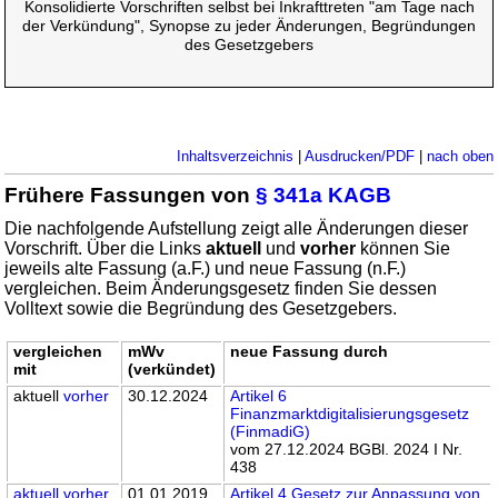
Konsolidierte Vorschriften selbst bei Inkrafttreten "am Tage nach
der Verkündung", Synopse zu jeder Änderungen, Begründungen
des Gesetzgebers
Inhaltsverzeichnis
|
Ausdrucken/PDF
|
nach oben
Frühere Fassungen von
§ 341a KAGB
Die nachfolgende Aufstellung zeigt alle Änderungen dieser
Vorschrift. Über die Links
aktuell
und
vorher
können Sie
jeweils alte Fassung (a.F.) und neue Fassung (n.F.)
vergleichen. Beim Änderungsgesetz finden Sie dessen
Volltext sowie die Begründung des Gesetzgebers.
vergleichen
mWv
neue Fassung durch
mit
(verkündet)
aktuell
vorher
30.12.2024
Artikel 6
Finanzmarktdigitalisierungsgesetz
(FinmadiG)
vom 27.12.2024 BGBl. 2024 I Nr.
438
aktuell
vorher
01.01.2019
Artikel 4 Gesetz zur Anpassung von