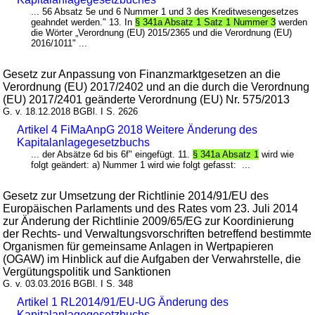
... 56 Absatz 5e und 6 Nummer 1 und 3 des Kreditwesengesetzes
geahndet werden." 13. In
§ 341a Absatz 1 Satz 1 Nummer 3
werden
die Wörter „Verordnung (EU) 2015/2365 und die Verordnung (EU)
2016/1011" ...
Gesetz zur Anpassung von Finanzmarktgesetzen an die
Verordnung (EU) 2017/2402 und an die durch die Verordnung
(EU) 2017/2401 geänderte Verordnung (EU) Nr. 575/2013
G. v. 18.12.2018 BGBl. I S. 2626
Artikel 4 FiMaAnpG 2018 Weitere Änderung des
Kapitalanlagegesetzbuchs
... der Absätze 6d bis 6f" eingefügt. 11.
§ 341a Absatz 1
wird wie
folgt geändert: a) Nummer 1 wird wie folgt gefasst: ...
Gesetz zur Umsetzung der Richtlinie 2014/91/EU des
Europäischen Parlaments und des Rates vom 23. Juli 2014
zur Änderung der Richtlinie 2009/65/EG zur Koordinierung
der Rechts- und Verwaltungsvorschriften betreffend bestimmte
Organismen für gemeinsame Anlagen in Wertpapieren
(OGAW) im Hinblick auf die Aufgaben der Verwahrstelle, die
Vergütungspolitik und Sanktionen
G. v. 03.03.2016 BGBl. I S. 348
Artikel 1 RL2014/91/EU-UG Änderung des
Kapitalanlagegesetzbuchs