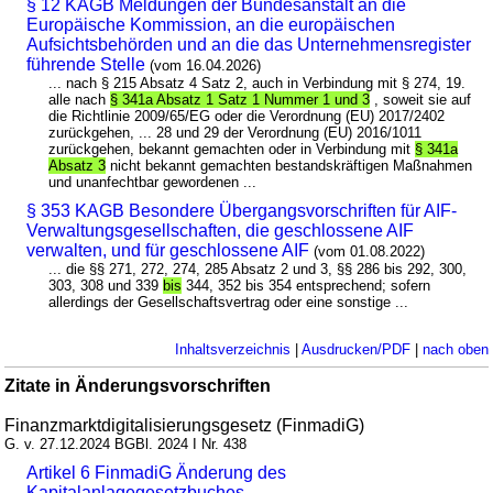
§ 12 KAGB Meldungen der Bundesanstalt an die
Europäische Kommission, an die europäischen
Aufsichtsbehörden und an die das Unternehmensregister
führende Stelle
(vom 16.04.2026)
... nach § 215 Absatz 4 Satz 2, auch in Verbindung mit § 274, 19.
alle nach
§ 341a Absatz 1 Satz 1 Nummer 1 und 3
, soweit sie auf
die Richtlinie 2009/65/EG oder die Verordnung (EU) 2017/2402
zurückgehen, ... 28 und 29 der Verordnung (EU) 2016/1011
zurückgehen, bekannt gemachten oder in Verbindung mit
§ 341a
Absatz 3
nicht bekannt gemachten bestandskräftigen Maßnahmen
und unanfechtbar gewordenen ...
§ 353 KAGB Besondere Übergangsvorschriften für AIF-
Verwaltungsgesellschaften, die geschlossene AIF
verwalten, und für geschlossene AIF
(vom 01.08.2022)
... die §§ 271, 272, 274, 285 Absatz 2 und 3, §§ 286 bis 292, 300,
303, 308 und 339
bis
344, 352 bis 354 entsprechend; sofern
allerdings der Gesellschaftsvertrag oder eine sonstige ...
Inhaltsverzeichnis
|
Ausdrucken/PDF
|
nach oben
Zitate in Änderungsvorschriften
Finanzmarktdigitalisierungsgesetz (FinmadiG)
G. v. 27.12.2024 BGBl. 2024 I Nr. 438
Artikel 6 FinmadiG Änderung des
Kapitalanlagegesetzbuches