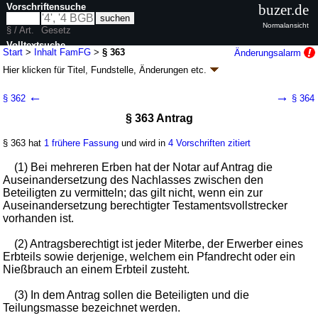
Vorschriftensuche
buzer.de
Normalansicht
§ / Art.
Gesetz
Volltextsuche
Start
>
Inhalt FamFG
>
§ 363
Änderungsalarm
Hier klicken für
Titel, Fundstelle, Änderungen
etc.
nur in FamFG
§ 363 - Gesetz über das Verfahren in
←
→
§ 362
§ 364
Familiensachen und in den Angelegenheiten
§ 363 Antrag
der freiwilligen Gerichtsbarkeit (FamFG)
Artikel 1 G. v. 17.12.2008
BGBl. I S. 2586
, 2587, 2009 I S. 1102; zuletzt
§ 363 hat
1 frühere Fassung
und wird in
4 Vorschriften zitiert
geändert durch
Artikel 4
G. v. 02.07.2026
BGBl. 2026 I Nr. 198
Geltung ab 01.09.2009; FNA: 315-24
Freiwillige Gerichtsbarkeit
(1) Bei mehreren Erben hat der Notar auf Antrag die
110 weitere Fassungen
|
Drucksachen / Entwurf / Begründung
|
Auseinandersetzung des Nachlasses zwischen den
wird in 643 Vorschriften zitiert
Beteiligten zu vermitteln; das gilt nicht, wenn ein zur
Auseinandersetzung berechtigter Testamentsvollstrecker
Buch 4 Verfahren in Nachlass- und Teilungssachen
vorhanden ist.
Abschnitt 3 Verfahren in Teilungssachen
(2) Antragsberechtigt ist jeder Miterbe, der Erwerber eines
Erbteils sowie derjenige, welchem ein Pfandrecht oder ein
Nießbrauch an einem Erbteil zusteht.
(3) In dem Antrag sollen die Beteiligten und die
Teilungsmasse bezeichnet werden.