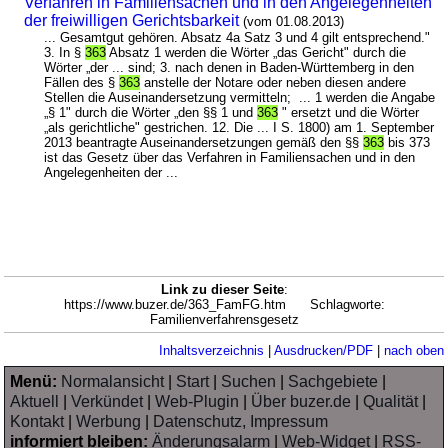
Verfahren in Familiensachen und in den Angelegenheiten
der freiwilligen Gerichtsbarkeit
(vom 01.08.2013)
... Gesamtgut gehören. Absatz 4a Satz 3 und 4 gilt entsprechend."
3. In §
363
Absatz 1 werden die Wörter „das Gericht" durch die
Wörter „der ... sind; 3. nach denen in Baden-Württemberg in den
Fällen des §
363
anstelle der Notare oder neben diesen andere
Stellen die Auseinandersetzung vermitteln; ... 1 werden die Angabe
„§ 1" durch die Wörter „den §§ 1 und
363
" ersetzt und die Wörter
„als gerichtliche" gestrichen. 12. Die ... I S. 1800) am 1. September
2013 beantragte Auseinandersetzungen gemäß den §§
363
bis 373
ist das Gesetz über das Verfahren in Familiensachen und in den
Angelegenheiten der ...
Link zu dieser Seite
:
https://www.buzer.de/363_FamFG.htm Schlagworte:
Familienverfahrensgesetz
Inhaltsverzeichnis
|
Ausdrucken/PDF
|
nach oben
Menü:
Normalansicht
|
Start
|
Suchen
|
Sachgebiete
|
Aktuell
|
Verkündet
|
Web-Plugin
|
Über buzer.de
|
Qualität
|
Kontakt
|
Werbung
|
Datenschutz, Impressum
informiert bleiben:
Änderungsalarm
|
Web-Widget
|
RSS-