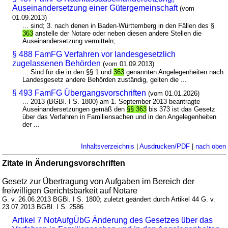
Auseinandersetzung einer Gütergemeinschaft
(vom
01.09.2013)
... sind; 3. nach denen in Baden-Württemberg in den Fällen des §
363
anstelle der Notare oder neben diesen andere Stellen die
Auseinandersetzung vermitteln; ...
§ 488 FamFG Verfahren vor landesgesetzlich
zugelassenen Behörden
(vom 01.09.2013)
... Sind für die in den §§ 1 und
363
genannten Angelegenheiten nach
Landesgesetz andere Behörden zuständig, gelten die ...
§ 493 FamFG Übergangsvorschriften
(vom 01.01.2026)
... 2013 (BGBl. I S. 1800) am 1. September 2013 beantragte
Auseinandersetzungen gemäß den
§§ 363
bis 373 ist das Gesetz
über das Verfahren in Familiensachen und in den Angelegenheiten
der ...
Inhaltsverzeichnis
|
Ausdrucken/PDF
|
nach oben
Zitate in Änderungsvorschriften
Gesetz zur Übertragung von Aufgaben im Bereich der
freiwilligen Gerichtsbarkeit auf Notare
G. v. 26.06.2013 BGBl. I S. 1800; zuletzt geändert durch Artikel 44 G. v.
23.07.2013 BGBl. I S. 2586
Artikel 7 NotAufgÜbG Änderung des Gesetzes über das