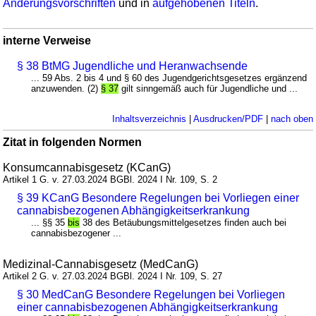
Änderungsvorschriften
und in
aufgehobenen Titeln
.
interne Verweise
§ 38 BtMG Jugendliche und Heranwachsende
... 59 Abs. 2 bis 4 und § 60 des Jugendgerichtsgesetzes ergänzend
anzuwenden. (2)
§ 37
gilt sinngemäß auch für Jugendliche und ...
Inhaltsverzeichnis
|
Ausdrucken/PDF
|
nach oben
Zitat in folgenden Normen
Konsumcannabisgesetz (KCanG)
Artikel 1 G. v. 27.03.2024 BGBl. 2024 I Nr. 109, S. 2
§ 39 KCanG Besondere Regelungen bei Vorliegen einer
cannabisbezogenen Abhängigkeitserkrankung
... §§ 35
bis
38 des Betäubungsmittelgesetzes finden auch bei
cannabisbezogener ...
Medizinal-Cannabisgesetz (MedCanG)
Artikel 2 G. v. 27.03.2024 BGBl. 2024 I Nr. 109, S. 27
§ 30 MedCanG Besondere Regelungen bei Vorliegen
einer cannabisbezogenen Abhängigkeitserkrankung