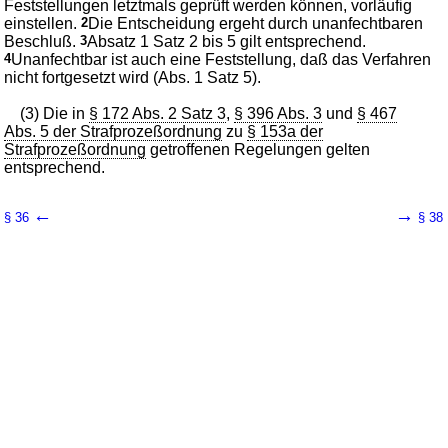
Feststellungen letztmals geprüft werden können, vorläufig
einstellen.
2
Die Entscheidung ergeht durch unanfechtbaren
Beschluß.
3
Absatz 1 Satz 2 bis 5 gilt entsprechend.
4
Unanfechtbar ist auch eine Feststellung, daß das Verfahren
nicht fortgesetzt wird (Abs. 1 Satz 5).
(3) Die in
§ 172 Abs. 2 Satz 3
,
§ 396 Abs. 3
und
§ 467
Abs. 5 der Strafprozeßordnung
zu
§ 153a der
Strafprozeßordnung
getroffenen Regelungen gelten
entsprechend.
←
→
§ 36
§ 38