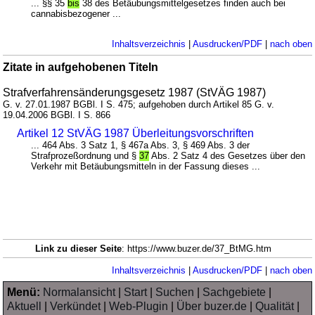
... §§ 35
bis
38 des Betäubungsmittelgesetzes finden auch bei
cannabisbezogener ...
Inhaltsverzeichnis
|
Ausdrucken/PDF
|
nach oben
Zitate in aufgehobenen Titeln
Strafverfahrensänderungsgesetz 1987 (StVÄG 1987)
G. v. 27.01.1987 BGBl. I S. 475; aufgehoben durch Artikel 85 G. v.
19.04.2006 BGBl. I S. 866
Artikel 12 StVÄG 1987 Überleitungsvorschriften
... 464 Abs. 3 Satz 1, § 467a Abs. 3, § 469 Abs. 3 der
Strafprozeßordnung und §
37
Abs. 2 Satz 4 des Gesetzes über den
Verkehr mit Betäubungsmitteln in der Fassung dieses ...
Link zu dieser Seite
: https://www.buzer.de/37_BtMG.htm
Inhaltsverzeichnis
|
Ausdrucken/PDF
|
nach oben
Menü:
Normalansicht
|
Start
|
Suchen
|
Sachgebiete
|
Aktuell
|
Verkündet
|
Web-Plugin
|
Über buzer.de
|
Qualität
|