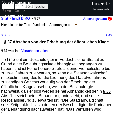
Vorschriftensuche
buzer.de
Normalansicht
§ / Art.
Gesetz
Volltextsuche
Start
>
Inhalt BtMG
>
§ 37
Änderungsalarm
Hier klicken für
Titel, Fundstelle, Änderungen
etc.
nur in BtMG
§ 37 - Betäubungsmittelgesetz (BtMG)
←
→
§ 36
§ 38
neugefasst durch B. v. 01.03.1994
BGBl. I S. 358
; zuletzt geändert durch
§ 37 Absehen von der Erhebung der öffentlichen Klage
Artikel 8
G. v. 26.06.2026
BGBl. 2026 I Nr. 195
Geltung ab 01.08.1981; FNA: 2121-6-24
Apotheken- und Arzneimittelwesen,
Gifte
§ 37 wird in
4 Vorschriften zitiert
54 weitere Fassungen
|
Drucksachen / Entwurf / Begründung
|
(1)
1
Steht ein Beschuldigter in Verdacht, eine Straftat auf
wird in 240 Vorschriften zitiert
Grund einer Betäubungsmittelabhängigkeit begangen zu
Siebenter Abschnitt Betäubungsmittelabhängige
haben, und ist keine höhere Strafe als eine Freiheitsstrafe bis
Straftäter
zu zwei Jahren zu erwarten, so kann die Staatsanwaltschaft
mit Zustimmung des für die Eröffnung des Hauptverfahrens
zuständigen Gerichts vorläufig von der Erhebung der
öffentlichen Klage absehen, wenn der Beschuldigte
nachweist, daß er sich wegen seiner Abhängigkeit der in
§ 35
Abs. 1
bezeichneten Behandlung unterzieht, und seine
Resozialisierung zu erwarten ist.
2
Die Staatsanwaltschaft
setzt Zeitpunkte fest, zu denen der Beschuldigte die Fortdauer
der Behandlung nachzuweisen hat.
3
Das Verfahren wird