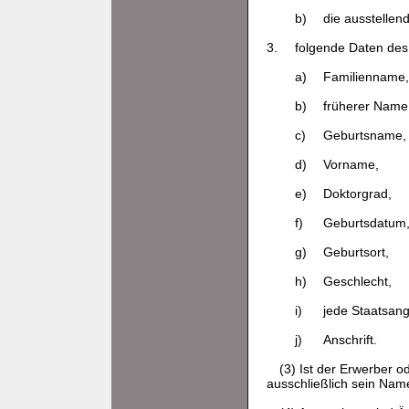
b)
die ausstellen
3.
folgende Daten des
a)
Familienname,
b)
früherer Name
c)
Geburtsname,
d)
Vorname,
e)
Doktorgrad,
f)
Geburtsdatum
g)
Geburtsort,
h)
Geschlecht,
i)
jede Staatsang
j)
Anschrift.
(3) Ist der Erwerber 
ausschließlich sein Nam