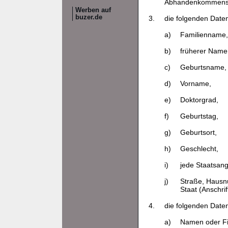
Abhandenkommens
Werben auf
buzer.de
3.
die folgenden Date
a)
Familienname,
b)
früherer Name
c)
Geburtsname,
d)
Vorname,
e)
Doktorgrad,
f)
Geburtstag,
g)
Geburtsort,
h)
Geschlecht,
i)
jede Staatsang
j)
Straße, Hausnu
Staat (Anschrift
4.
die folgenden Date
a)
Namen oder F