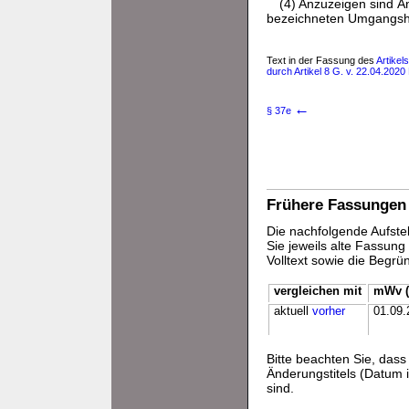
(4) Anzuzeigen sind Ä
bezeichneten Umgangsh
Text in der Fassung des
Artikel
durch Artikel 8 G. v. 22.04.2020
←
§ 37e
Frühere Fassungen
Die nachfolgende Aufstel
Sie jeweils alte Fassun
Volltext sowie die Begr
vergleichen mit
mWv (
aktuell
vorher
01.09.
Bitte beachten Sie, da
Änderungstitels (Datum i
sind.