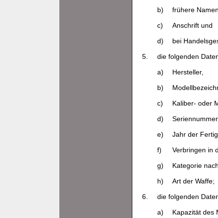
b)
frühere Namen
c)
Anschrift und
d)
bei Handelsge
5.
die folgenden Daten
a)
Hersteller,
b)
Modellbezeich
c)
Kaliber- oder 
d)
Seriennummer
e)
Jahr der Fertig
f)
Verbringen in 
g)
Kategorie nac
h)
Art der Waffe;
6.
die folgenden Date
a)
Kapazität des 