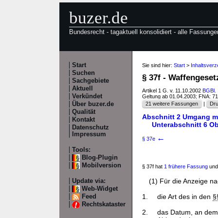
buzer.de
Bundesrecht - tagaktuell konsolidiert - alle Fassunge
Start
Sie sind hier:
Start
>
Inhaltsverz
Suchen
§ 37f - Waffengeset
Sachgebiete
Aktuell
Artikel 1 G. v. 11.10.2002
BGBl. 
Verkündet
Geltung ab 01.04.2003; FNA: 7
Über buzer.de
21 weitere Fassungen
|
Dru
Qualität
Abschnitt 2 Umgang mi
Kontakt
Unterabschnitt 6 Ob
Datenschutz
Impressum
←
§ 37e
Tools:
Blog-Plugin
Mobilversion
§ 37f hat
1 frühere Fassung
und
(1) Für die Anzeige n
Update via:
Web-Widget
1.
die Art des in den
§
Feed
Rechtskataster
2.
das Datum, an dem 