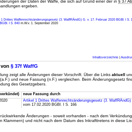
nderungen der Daten der Waffe, die sich auf Grund einer der in
§ 37 Ab
andlungen ergeben.
s 1 Drittes Waffenrechtsänderungsgesetz (3. WaffRÄndG) G. v. 17. Februar 2020 BGBl. I S. 1
 BGBl. I S. 840
m.W.v. 1. September 2020
Inhaltsverzeichnis
|
Ausdru
 von
§ 37f WaffG
lung zeigt alle Änderungen dieser Vorschrift. Über die Links
aktuell
un
g (a.F.) und neue Fassung (n.F.) vergleichen. Beim Änderungsgesetz fi
ündung des Gesetzgebers.
verkündet)
neue Fassung durch
2020
Artikel 1 Drittes Waffenrechtsänderungsgesetz (3. WaffRÄndG)
vom 17.02.2020 BGBl. I S. 166
ss rückwirkende Änderungen - soweit vorhanden - nach dem Verkündun
n Klammern) und nicht nach dem Datum des Inkrafttretens in diese List