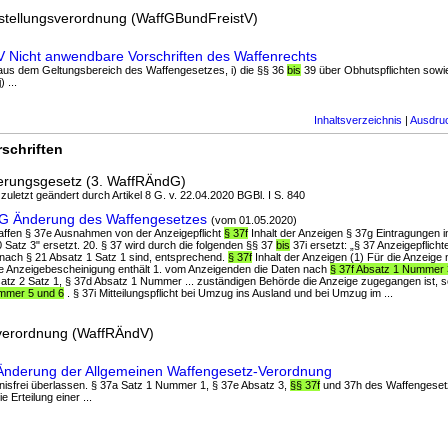
stellungsverordnung (WaffGBundFreistV)
 Nicht anwendbare Vorschriften des Waffenrechts
 aus dem Geltungsbereich des Waffengesetzes, i) die §§ 36
bis
39 über Obhutspflichten sowie
 ...
Inhaltsverzeichnis
|
Ausdru
schriften
derungsgesetz (3. WaffRÄndG)
 zuletzt geändert durch Artikel 8 G. v. 22.04.2020 BGBl. I S. 840
ndG Änderung des Waffengesetzes
(vom 01.05.2020)
ffen § 37e Ausnahmen von der Anzeigepflicht
§ 37f
Inhalt der Anzeigen § 37g Eintragungen i
0 Satz 3" ersetzt. 20. § 37 wird durch die folgenden §§ 37
bis
37i ersetzt: „§ 37 Anzeigepflicht
 nach § 21 Absatz 1 Satz 1 sind, entsprechend.
§ 37f
Inhalt der Anzeigen (1) Für die Anzeige
 Die Anzeigebescheinigung enthält 1. vom Anzeigenden die Daten nach
§ 37f Absatz 1 Nummer 
atz 2 Satz 1, § 37d Absatz 1 Nummer ... zuständigen Behörde die Anzeige zugegangen ist, s
ummer 5 und 6
. § 37i Mitteilungspflicht bei Umzug ins Ausland und bei Umzug im ...
verordnung (WaffRÄndV)
 Änderung der Allgemeinen Waffengesetz-Verordnung
ubnisfrei überlassen. § 37a Satz 1 Nummer 1, § 37e Absatz 3,
§§ 37f
und 37h des Waffengeset
 Erteilung einer ...