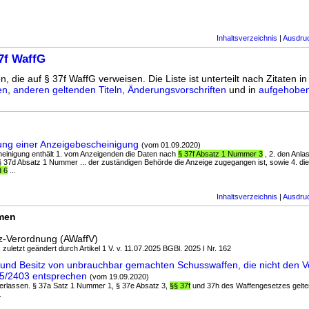
Inhaltsverzeichnis
|
Ausdru
7f WaffG
n, die auf § 37f WaffG verweisen. Die Liste ist unterteilt nach Zitaten i
en
,
anderen geltenden Titeln
,
Änderungsvorschriften
und in
aufgehoben
ung einer Anzeigebescheinigung
(vom 01.09.2020)
cheinigung enthält 1. vom Anzeigenden die Daten nach
§ 37f Absatz 1 Nummer 3
, 2. den Anla
 § 37d Absatz 1 Nummer ... der zuständigen Behörde die Anzeige zugegangen ist, sowie 4. d
 6
...
Inhaltsverzeichnis
|
Ausdru
rmen
z-Verordnung (AWaffV)
 zuletzt geändert durch Artikel 1 V. v. 11.07.2025 BGBl. 2025 I Nr. 162
 und Besitz von unbrauchbar gemachten Schusswaffen, die nicht den 
5/2403 entsprechen
(vom 19.09.2020)
 überlassen. § 37a Satz 1 Nummer 1, § 37e Absatz 3,
§§ 37f
und 37h des Waffengesetzes gelte
.