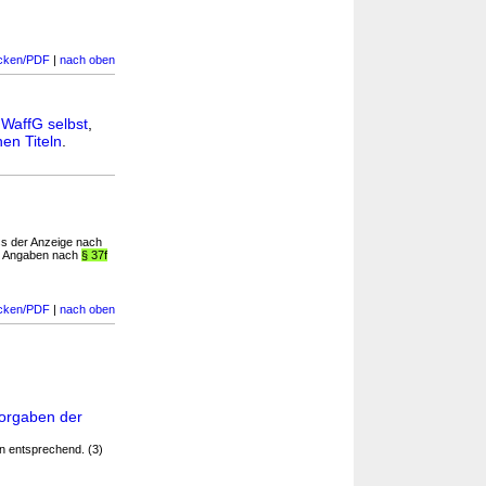
cken/PDF
|
nach oben
n
WaffG selbst
,
en Titeln
.
ss der Anzeige nach
ie Angaben nach
§ 37f
cken/PDF
|
nach oben
Vorgaben der
n entsprechend. (3)