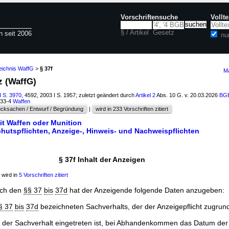
Vorschriftensuche
Vollt
§ / Artikel
Gesetz
n seit 2006
nu
eichnis WaffG
>
§ 37f
Ma
z (WaffG)
I S. 3970
, 4592, 2003 I S. 1957; zuletzt geändert durch
Artikel 2
Abs. 10 G. v. 20.03.2026
BGB
133-4
Waffen
cksachen / Entwurf / Begründung
|
wird in 233 Vorschriften zitiert
t Waffen oder Munition
hutspflichten, Anzeige-, Hinweis- und Nachweispflichten
§ 37f Inhalt der Anzeigen
 wird in
5 Vorschriften zitiert
ach den
§§ 37
bis
37d
hat der Anzeigende folgende Daten anzugeben:
§ 37
bis
37d
bezeichneten Sachverhalts, der der Anzeigepflicht zugrunde
der Sachverhalt eingetreten ist, bei Abhandenkommen das Datum der 