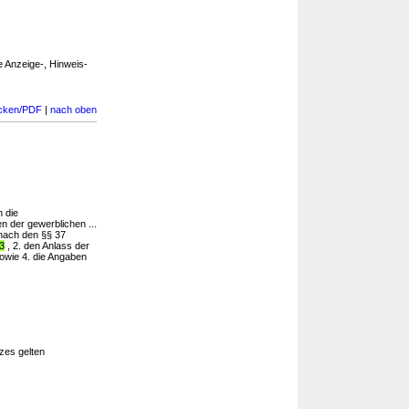
 Anzeige-, Hinweis-
cken/PDF
|
nach oben
n die
en der gewerblichen ...
 nach den §§ 37
3
, 2. den Anlass der
owie 4. die Angaben
zes gelten