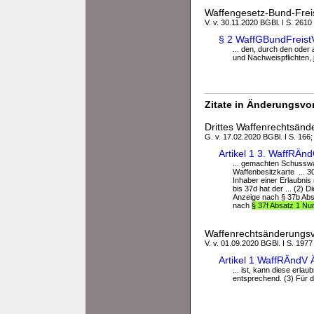
Waffengesetz-Bund-Frei
V. v. 30.11.2020 BGBl. I S. 2610
§ 2 WaffGBundFreistV
... den, durch den oder
und Nachweispflichten, j)
Zitate in Änderungsvor
Drittes Waffenrechtsän
G. v. 17.02.2020 BGBl. I S. 166;
Artikel 1 3. WaffRÄ
... gemachten Schusswa
Waffenbesitzkarte ... 3
Inhaber einer Erlaubnis
bis 37d hat der ... (2)
Anzeige nach § 37b Abs
nach
§ 37f Absatz 1 N
Waffenrechtsänderungs
V. v. 01.09.2020 BGBl. I S. 1977
Artikel 1 WaffRÄndV
... ist, kann diese erla
entsprechend. (3) Für die