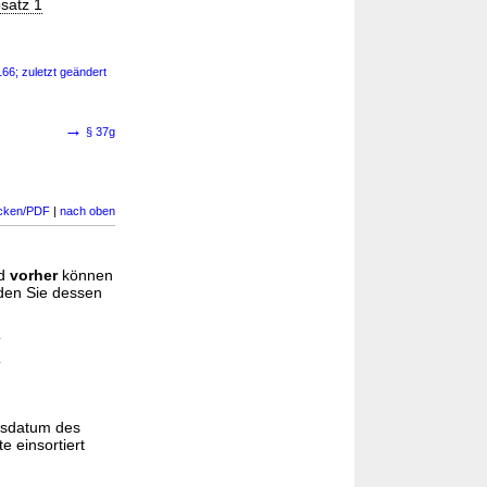
satz 1
66; zuletzt geändert
→
§ 37g
cken/PDF
|
nach oben
d
vorher
können
nden Sie dessen
gsdatum des
e einsortiert