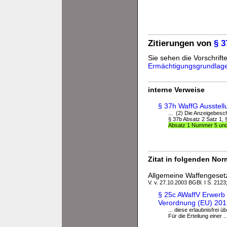
Zitierungen von
§ 3
Sie sehen die Vorschrifte
Ermächtigungsgrundlag
interne Verweise
§ 37h WaffG Ausstell
... (2) Die Anzeigebes
§ 37b Absatz 2 Satz 1,
Absatz 1 Nummer 5 und
Zitat in folgenden No
Allgemeine Waffengeset
V. v. 27.10.2003 BGBl. I S. 2123;
§ 25c AWaffV Erwerb
Verordnung (EU) 201
... diese erlaubnisfrei
Für die Erteilung einer ..