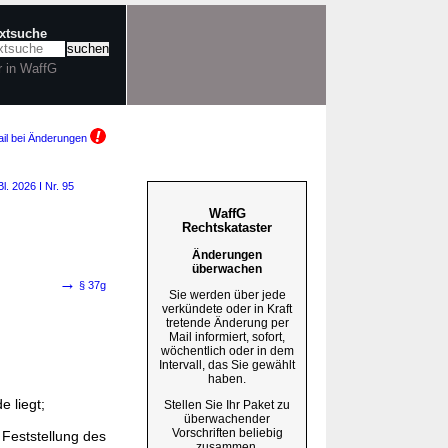
extsuche
r in WaffG
il bei Änderungen
l. 2026 I Nr. 95
WaffG
Rechtskataster
Änderungen
überwachen
→
§ 37g
Sie werden über jede
verkündete oder in Kraft
tretende Änderung per
Mail informiert, sofort,
wöchentlich oder in dem
Intervall, das Sie gewählt
haben.
 liegt;
Stellen Sie Ihr Paket zu
überwachender
Vorschriften beliebig
Feststellung des
zusammen.