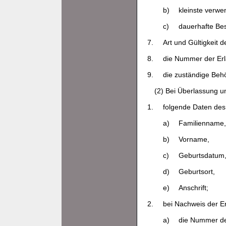
b)
kleinste verwe
c)
dauerhafte Bes
7.
Art und Gültigkeit d
8.
die Nummer der Er
9.
die zuständige Behö
(2) Bei Überlassung u
1.
folgende Daten des
a)
Familienname,
b)
Vorname,
c)
Geburtsdatum
d)
Geburtsort,
e)
Anschrift;
2.
bei Nachweis der E
a)
die Nummer de