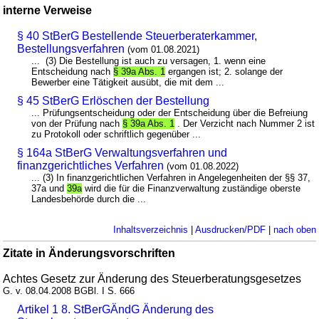
interne Verweise
§ 40 StBerG Bestellende Steuerberaterkammer,
Bestellungsverfahren
(vom 01.08.2021)
... (3) Die Bestellung ist auch zu versagen, 1. wenn eine
Entscheidung nach
§ 39a Abs. 1
ergangen ist; 2. solange der
Bewerber eine Tätigkeit ausübt, die mit dem ...
§ 45 StBerG Erlöschen der Bestellung
... Prüfungsentscheidung oder der Entscheidung über die Befreiung
von der Prüfung nach
§ 39a Abs. 1
. Der Verzicht nach Nummer 2 ist
zu Protokoll oder schriftlich gegenüber ...
§ 164a StBerG Verwaltungsverfahren und
finanzgerichtliches Verfahren
(vom 01.08.2022)
... (3) In finanzgerichtlichen Verfahren in Angelegenheiten der §§ 37,
37a und
39a
wird die für die Finanzverwaltung zuständige oberste
Landesbehörde durch die ...
Inhaltsverzeichnis
|
Ausdrucken/PDF
|
nach oben
Zitate in Änderungsvorschriften
Achtes Gesetz zur Änderung des Steuerberatungsgesetzes
G. v. 08.04.2008 BGBl. I S. 666
Artikel 1 8. StBerGÄndG Änderung des