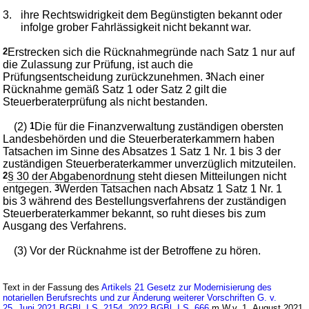
3.
ihre Rechtswidrigkeit dem Begünstigten bekannt oder
infolge grober Fahrlässigkeit nicht bekannt war.
2
Erstrecken sich die Rücknahmegründe nach Satz 1 nur auf
die Zulassung zur Prüfung, ist auch die
Prüfungsentscheidung zurückzunehmen.
3
Nach einer
Rücknahme gemäß Satz 1 oder Satz 2 gilt die
Steuerberaterprüfung als nicht bestanden.
(2)
1
Die für die Finanzverwaltung zuständigen obersten
Landesbehörden und die Steuerberaterkammern haben
Tatsachen im Sinne des Absatzes 1 Satz 1 Nr. 1 bis 3 der
zuständigen Steuerberaterkammer unverzüglich mitzuteilen.
2
§ 30 der Abgabenordnung
steht diesen Mitteilungen nicht
entgegen.
3
Werden Tatsachen nach Absatz 1 Satz 1 Nr. 1
bis 3 während des Bestellungsverfahrens der zuständigen
Steuerberaterkammer bekannt, so ruht dieses bis zum
Ausgang des Verfahrens.
(3) Vor der Rücknahme ist der Betroffene zu hören.
Text in der Fassung des
Artikels 21 Gesetz zur Modernisierung des
notariellen Berufsrechts und zur Änderung weiterer Vorschriften G. v.
25. Juni 2021 BGBl. I S. 2154, 2022 BGBl. I S. 666
m.W.v. 1. August 2021