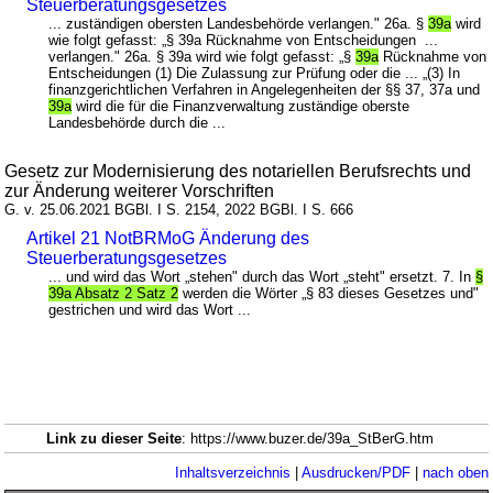
Steuerberatungsgesetzes
... zuständigen obersten Landesbehörde verlangen." 26a. §
39a
wird
wie folgt gefasst: „§ 39a Rücknahme von Entscheidungen ...
verlangen." 26a. § 39a wird wie folgt gefasst: „§
39a
Rücknahme von
Entscheidungen (1) Die Zulassung zur Prüfung oder die ... „(3) In
finanzgerichtlichen Verfahren in Angelegenheiten der §§ 37, 37a und
39a
wird die für die Finanzverwaltung zuständige oberste
Landesbehörde durch die ...
Gesetz zur Modernisierung des notariellen Berufsrechts und
zur Änderung weiterer Vorschriften
G. v. 25.06.2021 BGBl. I S. 2154, 2022 BGBl. I S. 666
Artikel 21 NotBRMoG Änderung des
Steuerberatungsgesetzes
... und wird das Wort „stehen" durch das Wort „steht" ersetzt. 7. In
§
39a Absatz 2 Satz 2
werden die Wörter „§ 83 dieses Gesetzes und"
gestrichen und wird das Wort ...
Link zu dieser Seite
: https://www.buzer.de/39a_StBerG.htm
Inhaltsverzeichnis
|
Ausdrucken/PDF
|
nach oben