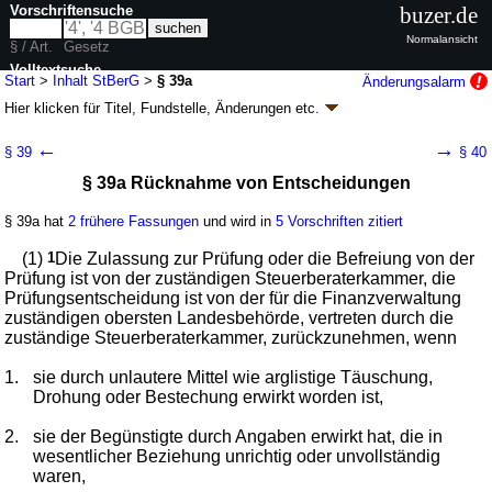
Vorschriftensuche
buzer.de
Normalansicht
§ / Art.
Gesetz
Volltextsuche
Start
>
Inhalt StBerG
>
§ 39a
Änderungsalarm
Hier klicken für
Titel, Fundstelle, Änderungen
etc.
nur in StBerG
§ 39a - Steuerberatungsgesetz (StBerG)
←
→
§ 39
§ 40
neugefasst durch B. v. 04.11.1975
BGBl. I S. 2735
; zuletzt geändert durch
§ 39a Rücknahme von Entscheidungen
Artikel 1
G. v. 29.06.2026
BGBl. 2026 I Nr. 197
Geltung ab 04.11.1975; FNA: 610-10
Allgemeines Steuerrecht
§ 39a hat
2 frühere Fassungen
und wird in
5 Vorschriften zitiert
57 weitere Fassungen
|
wird in 215 Vorschriften zitiert
Zweiter Teil Steuerberaterordnung
(1)
1
Die Zulassung zur Prüfung oder die Befreiung von der
Zweiter Abschnitt Voraussetzungen für die
Prüfung ist von der zuständigen Steuerberaterkammer, die
Berufsausübung
Prüfungsentscheidung ist von der für die Finanzverwaltung
Erster Unterabschnitt Persönliche Voraussetzungen
zuständigen obersten Landesbehörde, vertreten durch die
zuständige Steuerberaterkammer, zurückzunehmen, wenn
1.
sie durch unlautere Mittel wie arglistige Täuschung,
Drohung oder Bestechung erwirkt worden ist,
2.
sie der Begünstigte durch Angaben erwirkt hat, die in
wesentlicher Beziehung unrichtig oder unvollständig
waren,