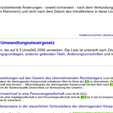
ss rückwirkende Änderungen - soweit vorhanden - nach dem Verkündun
n Klammern) und nicht nach dem Datum des Inkrafttretens in diese List
Inhaltsverzeichnis
|
Ausdru
3 Umwandlungssteuergesetz
en, die auf § 3 UmwStG 2006 verweisen. Die Liste ist unterteilt nach Zit
ngsgrundlagen
,
anderen geltenden Titeln
,
Änderungsvorschriften
und 
swirkungen auf den Gewinn des übernehmenden Rechtsträgers
(vom 09
sbilanz der übertragenden Körperschaft enthaltenen Wert im Sinne des
§ 3
zu übernehmen. Die
haft sind bei dem ... Wirtschaftsgüter der übertragenden Körperschaft mit dem Wert nach
§ 
echt der Bundesrepublik Deutschland zur Besteuerung des Gewinns ...
mwechsel in eine Personengesellschaft
(vom 09.06.2021)
els einer Kapitalgesellschaft in eine Personengesellschaft sind die
§§ 3
bis 8 und 10 entspr
at für steuerliche ...
tansätze in der steuerlichen Schlussbilanz der übertragenden Körpe