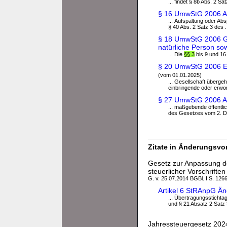
... findet § 8b Abs. 2 
§ 16 UmwStG 2006 Au
... Aufspaltung oder Ab
§ 40 Abs. 2 Satz 3 des .
§ 18 UmwStG 2006 Ge
natürliche Person so
... Die
§§ 3
bis 9 und 16
§ 20 UmwStG 2006 Ein
(vom 01.01.2025)
... Gesellschaft übergeh
einbringende oder erwor
§ 27 UmwStG 2006 A
... maßgebende öffentli
des Gesetzes vom 2. D
Zitate in Änderungsvor
Gesetz zur Anpassung de
steuerlicher Vorschriften
G. v. 25.07.2014 BGBl. I S. 126
Artikel 6 StRAnpG Ä
... Übertragungssticht
und § 21 Absatz 2 Satz
Jahressteuergesetz 202