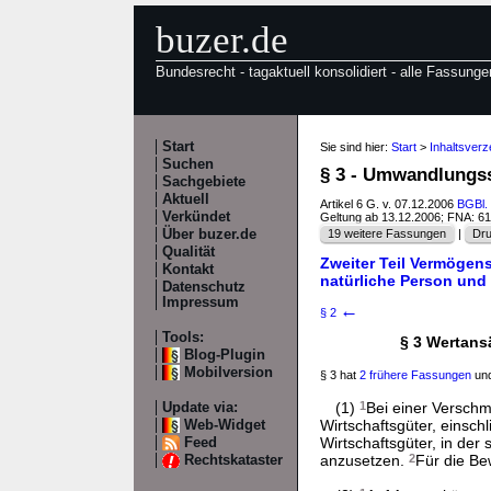
buzer.de
Bundesrecht - tagaktuell konsolidiert - alle Fassunge
Start
Sie sind hier:
Start
>
Inhaltsver
Suchen
§ 3 - Umwandlungs
Sachgebiete
Aktuell
Artikel 6 G. v. 07.12.2006
BGBl. 
Verkündet
Geltung ab 13.12.2006; FNA: 6
Über buzer.de
19 weitere Fassungen
|
Dru
Qualität
Zweiter Teil Vermögen
Kontakt
natürliche Person und 
Datenschutz
Impressum
←
§ 2
Tools:
§ 3 Wertans
Blog-Plugin
Mobilversion
§ 3 hat
2 frühere Fassungen
und
(1)
1
Bei einer Verschm
Update via:
Wirtschaftsgüter, einschl
Web-Widget
Wirtschaftsgüter, in de
Feed
anzusetzen.
2
Für die Be
Rechtskataster