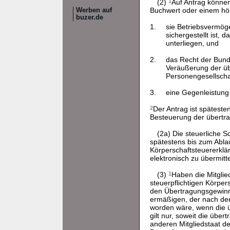
(2)
1
Auf Antrag können
Buchwert oder einem höh
Werben auf
buzer.de
1.
sie Betriebsvermög
sichergestellt ist,
unterliegen, und
2.
das Recht der Bund
Veräußerung der üb
Personengesellschaf
3.
eine Gegenleistung 
2
Der Antrag ist späteste
Besteuerung der übertra
(2a) Die steuerliche 
spätestens bis zum Abla
Körperschaftsteuererklär
elektronisch zu übermitt
(3)
1
Haben die Mitgli
steuerpflichtigen Körpers
den Übertragungsgewi
ermäßigen, der nach den
worden wäre, wenn die 
gilt nur, soweit die übe
anderen Mitgliedstaat d