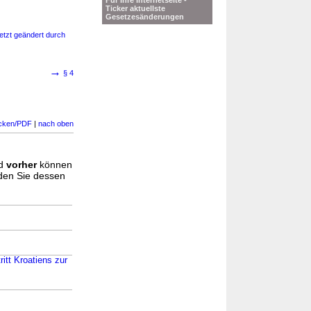
Für Ihre Internetseite -
Ticker aktuellste
Gesetzesänderungen
etzt geändert durch
→
§ 4
cken/PDF
|
nach oben
d
vorher
können
nden Sie dessen
itt Kroatiens zur