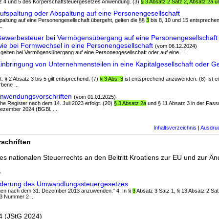
Satz 4 und 5 des Körperschaftsteuergesetzes Anwendung. (3)
§ 3 Absatz 2 Satz 2, Absatz 2a u
fspaltung oder Abspaltung auf eine Personengesellschaft
spaltung auf eine Personengesellschaft übergeht, gelten die §§
3
bis 8, 10 und 15 entsprechend
..
werbesteuer bei Vermögensübergang auf eine Personengesellschaft 
wie bei Formwechsel in eine Personengesellschaft
(vom 06.12.2024)
 gelten bei Vermögensübergang auf eine Personengesellschaft oder auf eine ...
bringung von Unternehmensteilen in eine Kapitalgesellschaft oder G
t. § 2 Absatz 3 bis 5 gilt entsprechend. (7)
§ 3 Abs. 3
ist entsprechend anzuwenden. (8) Ist e
bene ...
nwendungsvorschriften
(vom 01.01.2025)
che Register nach dem 14. Juli 2023 erfolgt. (20)
§ 3 Absatz 2a
und § 11 Absatz 3 in der Fass
ezember 2024 (BGBl. ...
Inhaltsverzeichnis
|
Ausdru
schriften
s nationalen Steuerrechts an den Beitritt Kroatiens zur EU und zur Än
6
nderung des Umwandlungssteuergesetzes
agen nach dem 31. Dezember 2013 anzuwenden." 4. In §
3
Absatz 3 Satz 1, § 13 Absatz 2 Sa
 3 Nummer 2 ...
4 (JStG 2024)