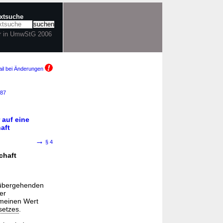
extsuche
r in UmwStG 2006
il bei Änderungen
387
 auf eine
aft
→
§ 4
chaft
e übergehenden
er
emeinen Wert
setzes
.