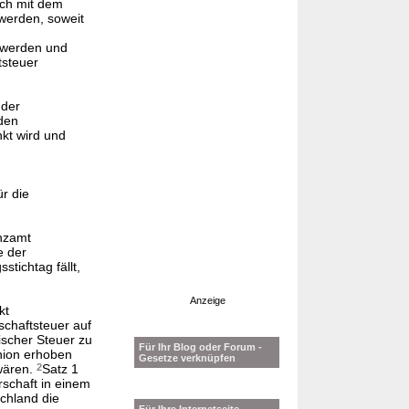
ich mit dem
werden, soweit
 werden und
tsteuer
 der
den
kt wird und
ür die
anzamt
e der
tichtag fällt,
Anzeige
kt
schaftsteuer auf
scher Steuer zu
Für Ihr Blog oder Forum -
nion erhoben
Gesetze verknüpfen
wären.
2
Satz 1
rschaft in einem
chland die