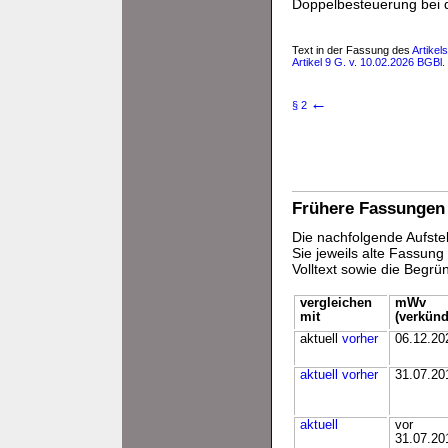
Doppelbesteuerung bei d
Text in der Fassung des
Artikel
Artikel 9 G. v. 10.02.2026 BGBl.
←
§ 2
Frühere Fassungen
Die nachfolgende Aufstel
Sie jeweils alte Fassun
Volltext sowie die Begr
vergleichen
mWv
mit
(verkünd
aktuell
vorher
06.12.20
aktuell
vorher
31.07.20
aktuell
vor
31.07.20