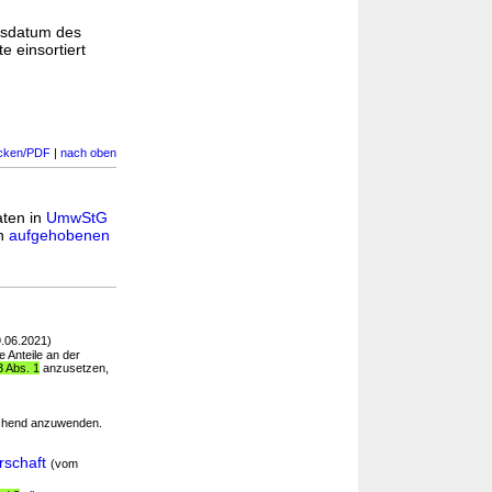
gsdatum des
e einsortiert
cken/PDF
|
nach oben
aten in
UmwStG
in
aufgehobenen
.06.2021)
 Anteile an der
3 Abs. 1
anzusetzen,
echend anzuwenden.
rschaft
(vom