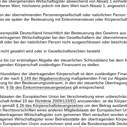
 die übergehenden Wirtschaftsgüter abweichend von Absatz 1 einheitl
eren Wert, höchstens jedoch mit dem Wert nach Absatz 1, angesetzt 
en der übernehmenden Personengesellschaft oder natürlichen Person
 dass sie später der Besteuerung mit Einkommensteuer oder Körperschaf
esrepublik Deutschland hinsichtlich der Besteuerung des Gewinns aus
ertragenen Wirtschaftsgüter bei den Gesellschaftern der übernehmen
t oder bei der natürlichen Person nicht ausgeschlossen oder beschrän
nicht gewährt wird oder in Gesellschaftsrechten besteht.
ns bis zur erstmaligen Abgabe der steuerlichen Schlussbilanz bei dem f
genden Körperschaft zuständigen Finanzamt zu stellen.
Schlussbilanz der übertragenden Körperschaft ist dem zuständigen Fin
uf der nach
§ 149 der Abgabenordnung
maßgebenden Frist zur Abgab
ung für den Besteuerungszeitraum, in den der steuerliche Übertragungss
eln;
§ 5b des Einkommensteuergesetzes
gilt entsprechend.
edstaaten der Europäischen Union bei Verschmelzung einer unbeschrän
chaft Artikel 10 der
Richtlinie 2009/133/EG
anzuwenden, ist die Körper
nn gemäß
§ 26 des Körperschaftsteuergesetzes
um den Betrag ausländi
 Rechtsvorschriften eines anderen Mitgliedstaats der Europäischen U
übertragenen Wirtschaftsgüter zum gemeinen Wert veräußert worden 
rtragenen Wirtschaftsgüter einer Betriebsstätte der übertragenden Körpe
er Europäischen Union zuzurechnen sind und die Bundesrepublik Deuts