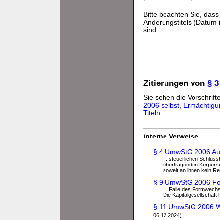
Bitte beachten Sie, da
Änderungstitels (Datum i
sind.
Zitierungen von
§ 
Sie sehen die Vorschrift
2006 selbst
,
Ermächtigu
Titeln
.
interne Verweise
§ 4 UmwStG 2006 Au
... steuerlichen Schlus
übertragenden Körpersc
soweit an ihnen kein R
§ 9 UmwStG 2006 For
... Falle des Formwechs
Die Kapitalgesellschaft h
§ 11 UmwStG 2006 Wer
06.12.2024)