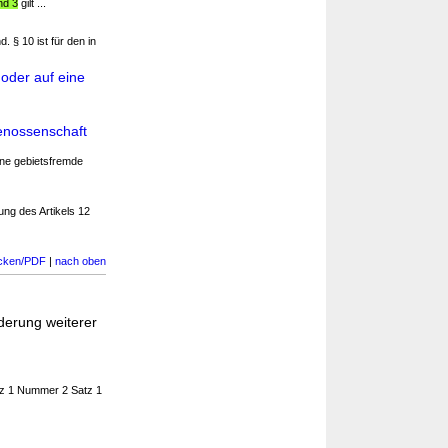
nd 3
gilt ...
. § 10 ist für den in
oder auf eine
enossenschaft
ine gebietsfremde
ung des Artikels 12
cken/PDF
|
nach oben
derung weiterer
tz 1 Nummer 2 Satz 1