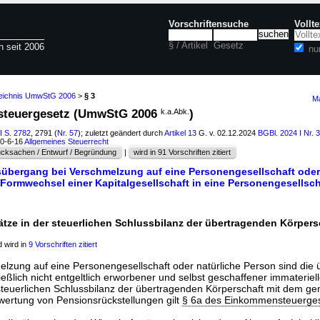
Vorschriftensuche
Vollt
§ / Artikel
Gesetz
n seit 2006
nu
zeichnis UmwStG 2006
>
§ 3
Ma
steuergesetz (UmwStG 2006
k.a.Abk.
)
I S. 2782
, 2791 (
Nr. 57
); zuletzt geändert durch
Artikel 13
G. v. 02.12.2024
BGBl. 2024 I Nr. 
10-6-16
Allgemeines Steuerrecht
cksachen / Entwurf / Begründung
|
wird in 91 Vorschriften zitiert
sübergang bei Verschmelzung auf eine Personengesellschaft oder
Formwechsel einer Kapitalgesellschaft in eine Personengesellsch
ätze in der steuerlichen Schlussbilanz der übertragenden Körpers
 wird in
9 Vorschriften zitiert
elzung auf eine Personengesellschaft oder natürliche Person sind di
ießlich nicht entgeltlich erworbener und selbst geschaffener immateriell
r steuerlichen Schlussbilanz der übertragenden Körperschaft mit dem g
wertung von Pensionsrückstellungen gilt
§ 6a des Einkommensteuerge