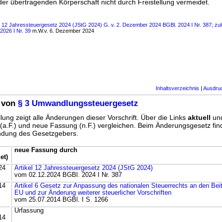
er übertragenden Körperschaft nicht durch Freistellung vermeidet.
s 12 Jahressteuergesetz 2024 (JStG 2024) G. v. 2. Dezember 2024 BGBl. 2024 I Nr. 387; zul
 2026 I Nr. 39
m.W.v. 6. Dezember 2024
Inhaltsverzeichnis
|
Ausdru
 von
§ 3 Umwandlungssteuergesetz
lung zeigt alle Änderungen dieser Vorschrift. Über die Links
aktuell
un
g (a.F.) und neue Fassung (n.F.) vergleichen. Beim Änderungsgesetz fi
ündung des Gesetzgebers.
neue Fassung durch
et)
24
Artikel 12 Jahressteuergesetz 2024 (JStG 2024)
vom 02.12.2024 BGBl. 2024 I Nr. 387
14
Artikel 6 Gesetz zur Anpassung des nationalen Steuerrechts an den Beitr
EU und zur Änderung weiterer steuerlicher Vorschriften
vom 25.07.2014 BGBl. I S. 1266
Urfassung
14