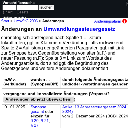
Vorschriftensuche
§ / Art.
Gesetz
Volltextsuche
Start
>
UmwStG 2006
>
Änderungen
Änderungsalarm
Änderungen an
Umwandlungssteuergesetz
nur in UmwStG 2006
chronologisch absteigend nach Spalte 1 = Datum
Inkrafttreten, ggf. in Klammern Verkündung, falls rückwirkend;
Spalte 2 = Auflistung der geänderten Paragrafen ggf. mit Link
zur Synopse bzw. Gegenüberstellung von alter (a.F.) und
neuer Fassung (n.F.); Spalte 3 = Link zum Wortlaut des
Änderungsartikels, dort sind ggf. die Begründung des
Gesetzgebers und weitere Änderungen dokumentiert
m.W.v.
wurden ...
durch folgende Änderungsgeset
(verkündet)
(Synopse/Diff)
und/oder -verordnungen geänder
vergangene und konsolidierte Änderungen (Verpasst?
Änderungen ab jetzt überwachen!
)
01.01.2025
Synopse
Artikel 13 Jahressteuergesetz 2024
gesamt
oder
2024)
einzeln für
vom 2. Dezember 2024 (BGBl. 2024 
§ 20
,
§ 21
,
§ 27