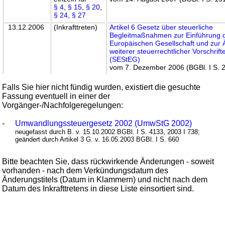
§ 4
,
§ 15
,
§ 20
,
§ 24
,
§ 27
13.12.2006
(Inkrafttreten)
Artikel 6 Gesetz über steuerliche
Begleitmaßnahmen zur Einführung 
Europäischen Gesellschaft und zur
weiterer steuerrechtlicher Vorschrift
(SEStEG)
vom 7. Dezember 2006 (BGBl. I S. 
Falls Sie hier nicht fündig wurden, existiert die gesuchte
Fassung eventuell in einer der
Vorgänger-/Nachfolgeregelungen:
-
Umwandlungssteuergesetz 2002 (UmwStG 2002)
neugefasst durch B. v. 15.10.2002 BGBl. I S. 4133, 2003 I 738;
geändert durch Artikel 3 G. v. 16.05.2003 BGBl. I S. 660
Bitte beachten Sie, dass rückwirkende Änderungen - soweit
vorhanden - nach dem Verkündungsdatum des
Änderungstitels (Datum in Klammern) und nicht nach dem
Datum des Inkrafttretens in diese Liste einsortiert sind.