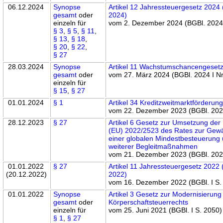
06.12.2024
Synopse
Artikel 12 Jahressteuergesetz 2024
gesamt
oder
2024)
einzeln für
vom 2. Dezember 2024 (BGBl. 2024 
§ 3
,
§ 5
,
§ 11
,
§ 13
,
§ 18
,
§ 20
,
§ 22
,
§ 27
28.03.2024
Synopse
Artikel 11 Wachstumschancengeset
gesamt
oder
vom 27. März 2024 (BGBl. 2024 I Nr
einzeln für
§ 15
,
§ 27
01.01.2024
§ 1
Artikel 34 Kreditzweitmarktförderun
vom 22. Dezember 2023 (BGBl. 2023
28.12.2023
§ 27
Artikel 6 Gesetz zur Umsetzung der R
(EU) 2022/2523 des Rates zur Gewä
einer globalen Mindestbesteuerung
weiterer Begleitmaßnahmen
vom 21. Dezember 2023 (BGBl. 2023
01.01.2022
§ 27
Artikel 11 Jahressteuergesetz 2022
(20.12.2022)
2022)
vom 16. Dezember 2022 (BGBl. I S.
01.01.2022
Synopse
Artikel 3 Gesetz zur Modernisierung
gesamt
oder
Körperschaftsteuerrechts
einzeln für
vom 25. Juni 2021 (BGBl. I S. 2050)
§ 1
,
§ 27