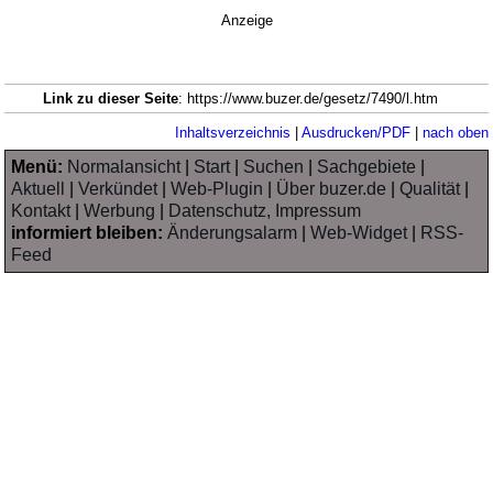
Anzeige
Link zu dieser Seite
: https://www.buzer.de/gesetz/7490/l.htm
Inhaltsverzeichnis
|
Ausdrucken/PDF
|
nach oben
Menü:
Normalansicht
|
Start
|
Suchen
|
Sachgebiete
|
Aktuell
|
Verkündet
|
Web-Plugin
|
Über buzer.de
|
Qualität
|
Kontakt
|
Werbung
|
Datenschutz, Impressum
informiert bleiben:
Änderungsalarm
|
Web-Widget
|
RSS-
Feed