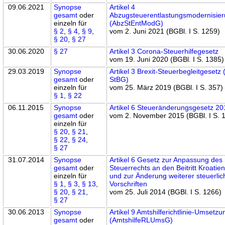
09.06.2021
Synopse
Artikel 4
gesamt
oder
Abzugsteuerentlastungsmodernisie
einzeln für
(AbzStEntModG)
§ 2
,
§ 4
,
§ 9
,
vom 2. Juni 2021 (BGBl. I S. 1259)
§ 20
,
§ 27
30.06.2020
§ 27
Artikel 3 Corona-Steuerhilfegesetz
vom 19. Juni 2020 (BGBl. I S. 1385)
29.03.2019
Synopse
Artikel 3 Brexit-Steuerbegleitgesetz 
gesamt
oder
StBG)
einzeln für
vom 25. März 2019 (BGBl. I S. 357)
§ 1
,
§ 22
06.11.2015
Synopse
Artikel 6 Steueränderungsgesetz 20
gesamt
oder
vom 2. November 2015 (BGBl. I S. 
einzeln für
§ 20
,
§ 21
,
§ 22
,
§ 24
,
§ 27
31.07.2014
Synopse
Artikel 6 Gesetz zur Anpassung des 
gesamt
oder
Steuerrechts an den Beitritt Kroatie
einzeln für
und zur Änderung weiterer steuerlic
§ 1
,
§ 3
,
§ 13
,
Vorschriften
§ 20
,
§ 21
,
vom 25. Juli 2014 (BGBl. I S. 1266)
§ 27
30.06.2013
Synopse
Artikel 9 Amtshilferichtlinie-Umsetz
gesamt
oder
(AmtshilfeRLUmsG)