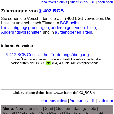
Inhaltsverzeichnis
|
Ausdrucken/PDF
|
nach oben
Zitierungen von
§ 403 BGB
Sie sehen die Vorschriften, die auf § 403 BGB verweisen. Die
Liste ist unterteilt nach Zitaten in
BGB selbst
,
Ermächtigungsgrundlagen
,
anderen geltenden Titeln
,
Änderungsvorschriften
und in
aufgehobenen Titeln
.
interne Verweise
§ 412 BGB Gesetzlicher Forderungsübergang
... die Übertragung einer Forderung kraft Gesetzes finden die
Vorschriften der §§ 399
bis
404, 406 bis 410 entsprechende ...
Link zu dieser Seite
: https://www.buzer.de/403_BGB.htm
Inhaltsverzeichnis
|
Ausdrucken/PDF
|
nach oben
Menü:
Normalansicht
|
Start
|
Suchen
|
Sachgebiete
|
Aktuell
|
Verkündet
|
Web-Plugin
|
Über buzer.de
|
Qualität
|