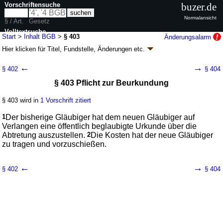
Vorschriftensuche
buzer.de
Normalansicht
§ / Art.
Gesetz
Volltextsuche
Start
>
Inhalt BGB
>
§ 403
Änderungsalarm
Hier klicken für
Titel, Fundstelle, Änderungen
etc.
nur in BGB
§ 403 - Bürgerliches Gesetzbuch (BGB)
←
→
§ 402
§ 404
neugefasst durch B. v. 02.01.2002
BGBl. I S. 42
, 2909; 2003, 738; zuletzt
§ 403 Pflicht zur Beurkundung
geändert durch
Artikel 6
G. v. 23.07.2026
BGBl. 2026 I Nr. 226
Geltung ab 01.01.1964; FNA: 400-2
Bürgerliches Gesetzbuch,
Einführungsgesetz und zugehörige Gesetze
§ 403 wird in
1 Vorschrift zitiert
180 weitere Fassungen
|
wird in 2387 Vorschriften zitiert
1
Der bisherige Gläubiger hat dem neuen Gläubiger auf
Buch 2 Recht der Schuldverhältnisse
Verlangen eine öffentlich beglaubigte Urkunde über die
Abschnitt 5 Übertragung einer Forderung
Abtretung auszustellen.
2
Die Kosten hat der neue Gläubiger
zu tragen und vorzuschießen.
←
→
§ 402
§ 404