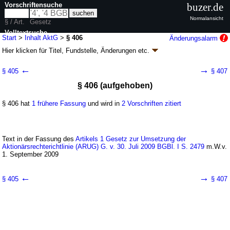
Vorschriftensuche
buzer.de
Normalansicht
§ / Art.
Gesetz
Volltextsuche
Start
>
Inhalt AktG
>
§ 406
Änderungsalarm
Hier klicken für
Titel, Fundstelle, Änderungen
etc.
nur in AktG
§ 406 - Aktiengesetz (AktG)
←
→
§ 405
§ 407
G. v. 06.09.1965
BGBl. I S. 1089
; zuletzt geändert durch
Artikel 23
G. v.
§ 406 (aufgehoben)
04.02.2026
BGBl. 2026 I Nr. 33
Geltung ab 01.01.1966; FNA: 4121-1
Recht der Aktiengesellschaften und
der Kommanditgesellschaften auf Aktien
§ 406 hat
1 frühere Fassung
und wird in
2 Vorschriften zitiert
48 weitere Fassungen
|
wird in 905 Vorschriften zitiert
Viertes Buch Sonder-, Straf- und Schlußvorschriften
Dritter Teil Straf- und Bußgeldvorschriften.
Text in der Fassung des
Artikels 1 Gesetz zur Umsetzung der
Schlußvorschriften
Aktionärsrechterichtlinie (ARUG) G. v. 30. Juli 2009 BGBl. I S. 2479
m.W.v.
1. September 2009
←
→
§ 405
§ 407