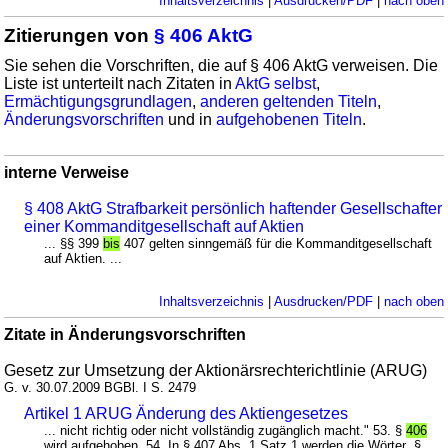
Inhaltsverzeichnis
|
Ausdrucken/PDF
|
nach oben
Zitierungen von
§ 406 AktG
Sie sehen die Vorschriften, die auf § 406 AktG verweisen. Die
Liste ist unterteilt nach Zitaten in
AktG selbst
,
Ermächtigungsgrundlagen
,
anderen geltenden Titeln
,
Änderungsvorschriften
und in
aufgehobenen Titeln
.
interne Verweise
§ 408 AktG Strafbarkeit persönlich haftender Gesellschafter
einer Kommanditgesellschaft auf Aktien
... §§ 399
bis
407 gelten sinngemäß für die Kommanditgesellschaft
auf Aktien. ...
Inhaltsverzeichnis
|
Ausdrucken/PDF
|
nach oben
Zitate in Änderungsvorschriften
Gesetz zur Umsetzung der Aktionärsrechterichtlinie (ARUG)
G. v. 30.07.2009 BGBl. I S. 2479
Artikel 1 ARUG Änderung des Aktiengesetzes
... nicht richtig oder nicht vollständig zugänglich macht." 53. §
406
wird aufgehoben. 54. In § 407 Abs. 1 Satz 1 werden die Wörter „§ ...