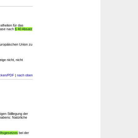
elheiten für das
phase nach
§ 40 Absatz
uropäischen Union zu
ige nicht, nicht
cken/PDF
|
nach oben
igen Stilllegung der
habens: Natürliche
aftsgesetzes
bei der