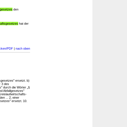
sgesetzes
den
haftsgesetzes
hat der
cken/PDF
|
nach oben
sgesetzes" ersetzt. b)
 3 des
es" durch die Wörter „§
nd Abfallgesetzes"
reislaufwirtschafts-
en ... 2, einer
setzes" ersetzt. 10.