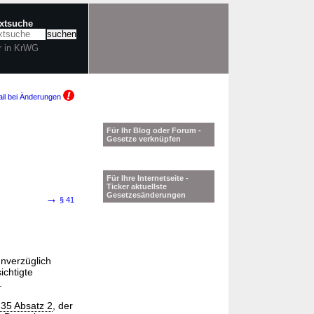
extsuche
r in KrWG
il bei Änderungen
Für Ihr Blog oder Forum -
Gesetze verknüpfen
Für Ihre Internetseite -
Ticker aktuellste
Gesetzesänderungen
→
§ 41
unverzüglich
ichtigte
.
 35 Absatz 2
, der