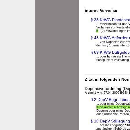
interne Verweise
§ 38 KrWG Planfestst
... Einzelheiten für das
Verfahren zur Feststell
5
. (2) Einwendungen im
§ 43 KrWG Anforder
... von Deponien zur Er
dem in § 1 genannten Z
§ 69 KrWG Bußgeldvo
... oder fahrlässig 1. e
richtig, nicht vollständig 
Zitat in folgenden No
Deponieverordnung (De
Artikel 1 V. v. 27.04.2009 BGBl. 
§ 2 DepV Begriffsbe
... oder eines Deponie
Kreislaufwirtschaftsges
Deponie oder eines De
oder juristische Person, 
§ 10 DepV Stilllegung
... hat die endgültige 
zuständigen Behörde zu