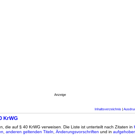
Anzeige
Inhaltsverzeichnis
|
Ausdru
40 KrWG
n, die auf § 40 KrWG verweisen. Die Liste ist unterteilt nach Zitaten in
en
,
anderen geltenden Titeln
,
Änderungsvorschriften
und in
aufgehoben