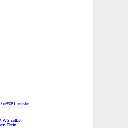
cken/PDF
|
nach oben
KrWG selbst
,
en Titeln
.