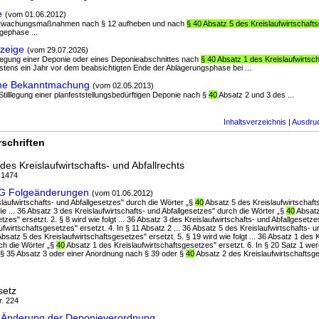
e
(vom 01.06.2012)
 Überwachungsmaßnahmen nach § 12 aufheben und nach
§ 40 Absatz 5 des Kreislaufwirtschaft
gephase ...
zeige
(vom 29.07.2026)
illlegung einer Deponie oder eines Deponieabschnittes nach
§ 40 Absatz 1 des Kreislaufwirtsc
tens ein Jahr vor dem beabsichtigten Ende der Ablagerungsphase bei ...
che Bekanntmachung
(vom 02.05.2013)
Stilllegung einer planfeststellungsbedürftigen Deponie nach §
40
Absatz 2 und 3 des ...
Inhaltsverzeichnis
|
Ausdru
schriften
s Kreislaufwirtschafts- und Abfallrechts
, 1474
OG Folgeänderungen
(vom 01.06.2012)
slaufwirtschafts- und Abfallgesetzes" durch die Wörter „§
40
Absatz 5 des Kreislaufwirtschaft
 ... 36 Absatz 3 des Kreislaufwirtschafts- und Abfallgesetzes" durch die Wörter „§
40
Absatz
tzes" ersetzt. 2. § 8 wird wie folgt ... 36 Absatz 3 des Kreislaufwirtschafts- und Abfallgesetz
fwirtschaftsgesetzes" ersetzt. 4. In § 11 Absatz 2 ... 36 Absatz 5 des Kreislaufwirtschafts- u
bsatz 5 des Kreislaufwirtschaftsgesetzes" ersetzt. 5. § 19 wird wie folgt ... 36 Absatz 1 des K
ch die Wörter „§
40
Absatz 1 des Kreislaufwirtschaftsgesetzes" ersetzt. 6. In § 20 Satz 1 werd
 35 Absatz 3 oder einer Anordnung nach § 39 oder §
40
Absatz 2 des Kreislaufwirtschaftsge
setz
r. 224
uG Änderung der Deponieverordnung