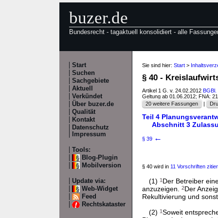
buzer.de
Bundesrecht - tagaktuell konsolidiert - alle Fassunge
Start
Sie sind hier:
Start
>
Inhaltsver
Suchen
§ 40 - Kreislaufwir
Sachgebiete
Aktuell
Artikel 1 G. v. 24.02.2012
BGBl. 
Verkündet
Geltung ab 01.06.2012; FNA: 2
Über buzer.de
20 weitere Fassungen
|
Dru
Qualität
Teil 4 Planungsverant
Kontakt
Abschnitt 3 Zulass
Datenschutz
Impressum
←
§ 39
Tools:
Blog-Plugin
Mobilversion
§ 40 wird in
11 Vorschriften zitier
(1)
1
Der Betreiber ein
Update via:
anzuzeigen.
2
Der Anzeig
Web-Widget
Rekultivierung und sons
Feed
Rechtskataster
(2)
1
Soweit entsprech