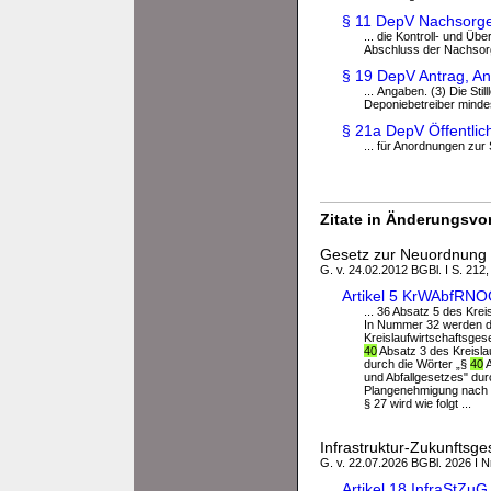
§ 11 DepV Nachsorg
... die Kontroll- und
Abschluss der Nachsor
§ 19 DepV Antrag, An
... Angaben. (3) Die St
Deponiebetreiber mindes
§ 21a DepV Öffentli
... für Anordnungen zur 
Zitate in Änderungsvor
Gesetz zur Neuordnung de
G. v. 24.02.2012 BGBl. I S. 212
Artikel 5 KrWAbfRN
... 36 Absatz 5 des Krei
In Nummer 32 werden die
Kreislaufwirtschaftsgese
40
Absatz 3 des Kreislau
durch die Wörter „§
40
A
und Abfallgesetzes" dur
Plangenehmigung nach §
§ 27 wird wie folgt ...
Infrastruktur-Zukunftsge
G. v. 22.07.2026 BGBl. 2026 I N
Artikel 18 InfraStZ