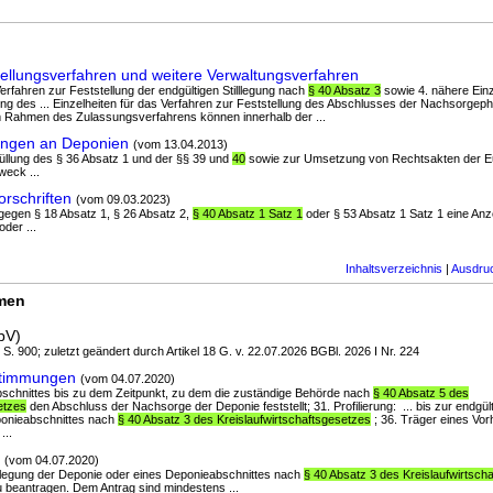
ellungsverfahren und weitere Verwaltungsverfahren
 Verfahren zur Feststellung der endgültigen Stilllegung nach
§ 40 Absatz 3
sowie 4. nähere Einz
ung des ... Einzelheiten für das Verfahren zur Feststellung des Abschlusses der Nachsorge
 Rahmen des Zulassungsverfahrens können innerhalb der ...
ungen an Deponien
(vom 13.04.2013)
füllung des § 36 Absatz 1 und der §§ 39 und
40
sowie zur Umsetzung von Rechtsakten der E
weck ...
rschriften
(vom 09.03.2023)
ntgegen § 18 Absatz 1, § 26 Absatz 2,
§ 40 Absatz 1 Satz 1
oder § 53 Absatz 1 Satz 1 eine Anze
oder ...
Inhaltsverzeichnis
|
Ausdru
rmen
pV)
I S. 900; zuletzt geändert durch Artikel 18 G. v. 22.07.2026 BGBl. 2026 I Nr. 224
stimmungen
(vom 04.07.2020)
abschnittes bis zu dem Zeitpunkt, zu dem die zuständige Behörde nach
§ 40 Absatz 5 des
etzes
den Abschluss der Nachsorge der Deponie feststellt; 31. Profilierung: ... bis zur endgült
ponieabschnittes nach
§ 40 Absatz 3 des Kreislaufwirtschaftsgesetzes
; 36. Träger eines Vor
...
(vom 04.07.2020)
Stilllegung der Deponie oder eines Deponieabschnittes nach
§ 40 Absatz 3 des Kreislaufwirtsch
 beantragen. Dem Antrag sind mindestens ...