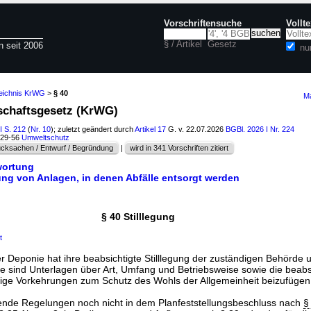
Vorschriftensuche
Vollt
§ / Artikel
Gesetz
n seit 2006
nu
zeichnis KrWG
>
§ 40
Ma
tschaftsgesetz (KrWG)
I S. 212
(
Nr. 10
); zuletzt geändert durch
Artikel 17
G. v. 22.07.2026
BGBl. 2026 I Nr. 224
129-56
Umweltschutz
cksachen / Entwurf / Begründung
|
wird in 341 Vorschriften zitiert
wortung
ung von Anlagen, in denen Abfälle entsorgt werden
§ 40 Stilllegung
t
er Deponie hat ihre beabsichtigte Stilllegung der zuständigen Behörde 
e sind Unterlagen über Art, Umfang und Betriebsweise sowie die beabs
tige Vorkehrungen zum Schutz des Wohls der Allgemeinheit beizufügen
ende Regelungen noch nicht in dem Planfeststellungsbeschluss nach
§