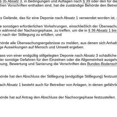
§ 35 Absatz 3
, in Bedingungen und Auflagen nach
§ 39
oder den für di
hen Vorschriften enthalten sind, hat die zuständige Behörde den Betre
s Gelände, das für eine Deponie nach Absatz 1 verwendet worden ist, z
le sonstigen erforderlichen Vorkehrungen, einschließlich der Überwac
während der Nachsorgephase, zu treffen, um die in
§ 36 Absatz 1 bis
nach der Stilllegung zu erfüllen, und
hörde alle Überwachungsergebnisse zu melden, aus denen sich Anhalt
lige Auswirkungen auf Mensch und Umwelt ergeben.
ass von einer endgültig stillgelegten Deponie nach Absatz 3 schädliche
 sonstige Gefahren für den Einzelnen oder die Allgemeinheit ausgehe
hung, Bewertung und Sanierung die Vorschriften des
Bundes-Bodensch
örde hat den Abschluss der Stilllegung (endgültige Stilllegung) festzust
nach Absatz 1 besteht auch für Betreiber von Anlagen, in denen gefährli
hörde hat auf Antrag den Abschluss der Nachsorgephase festzustellen.