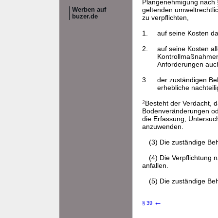
Plangenehmigung nach
geltenden umweltrechtlic
Werben auf
buzer.de
zu verpflichten,
1.
auf seine Kosten da
2.
auf seine Kosten al
Kontrollmaßnahmen 
Anforderungen auch 
3.
der zuständigen Be
erhebliche nachtei
2
Besteht der Verdacht, d
Bodenveränderungen oder
die Erfassung, Untersuc
anzuwenden.
(3) Die zuständige Beh
(4) Die Verpflichtung 
anfallen.
(5) Die zuständige Be
←
§ 39