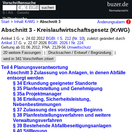
Vorschriftensuche
buzer.de
Normalansicht
§ / Art.
Gesetz
Volltextsuche
Start
>
Inhalt KrWG
>
Abschnitt 3
Änderungsalarm
Abschnitt 3 - Kreislaufwirtschaftsgesetz (KrWG)
nur in KrWG
Artikel 1 G. v. 24.02.2012
BGBl. I S. 212
(
Nr. 10
); zuletzt geändert durch
Artikel 17
G. v. 22.07.2026
BGBl. 2026 I Nr. 224
Geltung ab 01.06.2012; FNA: 2129-56
Umweltschutz
20 weitere Fassungen
|
Drucksachen / Entwurf / Begründung
|
wird in 341 Vorschriften zitiert
Teil 4 Planungsverantwortung
Abschnitt 3 Zulassung von Anlagen, in denen Abfälle
entsorgt werden
§ 34 Erkundung geeigneter Standorte
§ 35 Planfeststellung und Genehmigung
§ 35a Projektmanager
§ 36 Erteilung, Sicherheitsleistung,
Nebenbestimmungen
§ 37 Zulassung des vorzeitigen Beginns
§ 38 Planfeststellungsverfahren und weitere
Verwaltungsverfahren
§ 39 Bestehende Abfallbeseitigungsanlagen
§ 40 Stilllegung