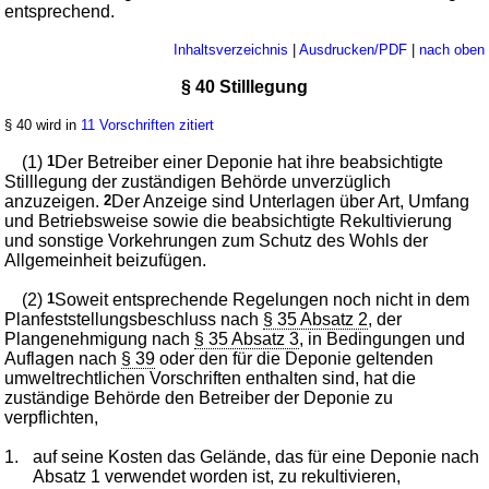
entsprechend.
Inhaltsverzeichnis
|
Ausdrucken/PDF
|
nach oben
§ 40 Stilllegung
§ 40 wird in
11 Vorschriften zitiert
(1)
1
Der Betreiber einer Deponie hat ihre beabsichtigte
Stilllegung der zuständigen Behörde unverzüglich
anzuzeigen.
2
Der Anzeige sind Unterlagen über Art, Umfang
und Betriebsweise sowie die beabsichtigte Rekultivierung
und sonstige Vorkehrungen zum Schutz des Wohls der
Allgemeinheit beizufügen.
(2)
1
Soweit entsprechende Regelungen noch nicht in dem
Planfeststellungsbeschluss nach
§ 35 Absatz 2
, der
Plangenehmigung nach
§ 35 Absatz 3
, in Bedingungen und
Auflagen nach
§ 39
oder den für die Deponie geltenden
umweltrechtlichen Vorschriften enthalten sind, hat die
zuständige Behörde den Betreiber der Deponie zu
verpflichten,
1.
auf seine Kosten das Gelände, das für eine Deponie nach
Absatz 1 verwendet worden ist, zu rekultivieren,