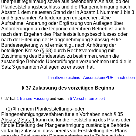
überprüft regelmäßig sowie aus besonderem Anlass, ob der
Planfeststellungsbeschluss und die Plangenehmigung nach
Absatz 1 dem neuesten Stand der in Absatz 1 Nummer 1 bis 3
und 5 genannten Anforderungen entsprechen.
3
Die
Aufnahme, Änderung oder Ergänzung von Auflagen über
Anforderungen an die Deponie oder ihren Betrieb ist auch
nach dem Ergehen des Planfeststellungsbeschlusses oder
nach der Erteilung der Plangenehmigung zulässig.
4
Die
Bundesregierung wird ermächtigt, nach Anhörung der
beteiligten Kreise (
§ 68
) durch Rechtsverordnung mit
Zustimmung des Bundesrates zu bestimmen, wann die
zuständige Behörde Überprüfungen vorzunehmen und die in
Satz 3 genannten Auflagen zu erlassen hat.
Inhaltsverzeichnis
|
Ausdrucken/PDF
|
nach oben
§ 37 Zulassung des vorzeitigen Beginns
§ 37 hat
1 frühere Fassung
und wird in
6 Vorschriften zitiert
(1)
1
In einem Planfeststellungs- oder
Plangenehmigungsverfahren für ein Vorhaben nach
§ 35
Absatz 2 Satz 1
kann die für die Feststellung des Plans oder
für die Erteilung der Plangenehmigung zuständige Behörde
vorläufig zulassen, dass bereits vor Feststellung des Plans