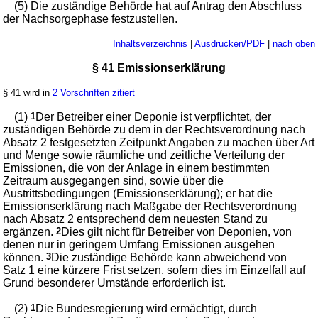
(5) Die zuständige Behörde hat auf Antrag den Abschluss
der Nachsorgephase festzustellen.
Inhaltsverzeichnis
|
Ausdrucken/PDF
|
nach oben
§ 41 Emissionserklärung
§ 41 wird in
2 Vorschriften zitiert
(1)
1
Der Betreiber einer Deponie ist verpflichtet, der
zuständigen Behörde zu dem in der Rechtsverordnung nach
Absatz 2 festgesetzten Zeitpunkt Angaben zu machen über Art
und Menge sowie räumliche und zeitliche Verteilung der
Emissionen, die von der Anlage in einem bestimmten
Zeitraum ausgegangen sind, sowie über die
Austrittsbedingungen (Emissionserklärung); er hat die
Emissionserklärung nach Maßgabe der Rechtsverordnung
nach Absatz 2 entsprechend dem neuesten Stand zu
ergänzen.
2
Dies gilt nicht für Betreiber von Deponien, von
denen nur in geringem Umfang Emissionen ausgehen
können.
3
Die zuständige Behörde kann abweichend von
Satz 1 eine kürzere Frist setzen, sofern dies im Einzelfall auf
Grund besonderer Umstände erforderlich ist.
(2)
1
Die Bundesregierung wird ermächtigt, durch