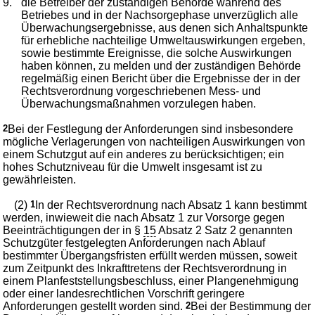
9.
die Betreiber der zuständigen Behörde während des
Betriebes und in der Nachsorgephase unverzüglich alle
Überwachungsergebnisse, aus denen sich Anhaltspunkte
für erhebliche nachteilige Umweltauswirkungen ergeben,
sowie bestimmte Ereignisse, die solche Auswirkungen
haben können, zu melden und der zuständigen Behörde
regelmäßig einen Bericht über die Ergebnisse der in der
Rechtsverordnung vorgeschriebenen Mess- und
Überwachungsmaßnahmen vorzulegen haben.
2
Bei der Festlegung der Anforderungen sind insbesondere
mögliche Verlagerungen von nachteiligen Auswirkungen von
einem Schutzgut auf ein anderes zu berücksichtigen; ein
hohes Schutzniveau für die Umwelt insgesamt ist zu
gewährleisten.
(2)
1
In der Rechtsverordnung nach Absatz 1 kann bestimmt
werden, inwieweit die nach Absatz 1 zur Vorsorge gegen
Beeinträchtigungen der in §
15
Absatz 2 Satz 2 genannten
Schutzgüter festgelegten Anforderungen nach Ablauf
bestimmter Übergangsfristen erfüllt werden müssen, soweit
zum Zeitpunkt des Inkrafttretens der Rechtsverordnung in
einem Planfeststellungsbeschluss, einer Plangenehmigung
oder einer landesrechtlichen Vorschrift geringere
Anforderungen gestellt worden sind.
2
Bei der Bestimmung der