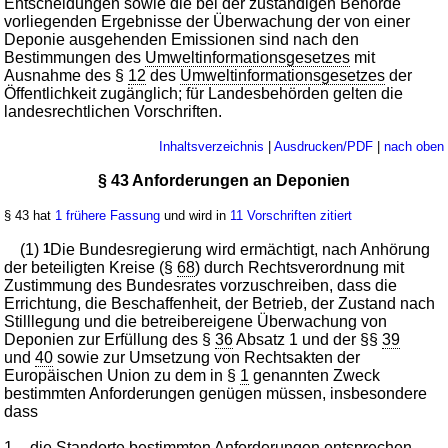
Entscheidungen sowie die bei der zuständigen Behörde
vorliegenden Ergebnisse der Überwachung der von einer
Deponie ausgehenden Emissionen sind nach den
Bestimmungen des
Umweltinformationsgesetzes
mit
Ausnahme des §
12
des
Umweltinformationsgesetzes
der
Öffentlichkeit zugänglich; für Landesbehörden gelten die
landesrechtlichen Vorschriften.
Inhaltsverzeichnis
|
Ausdrucken/PDF
|
nach oben
§ 43 Anforderungen an Deponien
§ 43 hat
1 frühere Fassung
und wird in
11 Vorschriften zitiert
(1)
1
Die Bundesregierung wird ermächtigt, nach Anhörung
der beteiligten Kreise (§
68
) durch Rechtsverordnung mit
Zustimmung des Bundesrates vorzuschreiben, dass die
Errichtung, die Beschaffenheit, der Betrieb, der Zustand nach
Stilllegung und die betreibereigene Überwachung von
Deponien zur Erfüllung des §
36
Absatz 1 und der §§
39
und
40
sowie zur Umsetzung von Rechtsakten der
Europäischen Union zu dem in §
1
genannten Zweck
bestimmten Anforderungen genügen müssen, insbesondere
dass
1.
die Standorte bestimmten Anforderungen entsprechen