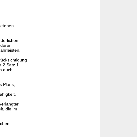
retenen
rderlichen
 deren
ährleisten,
rücksichtigung
z 2 Satz 1
n auch
s Plans,
higkeit,
erlangter
t, die im
schen