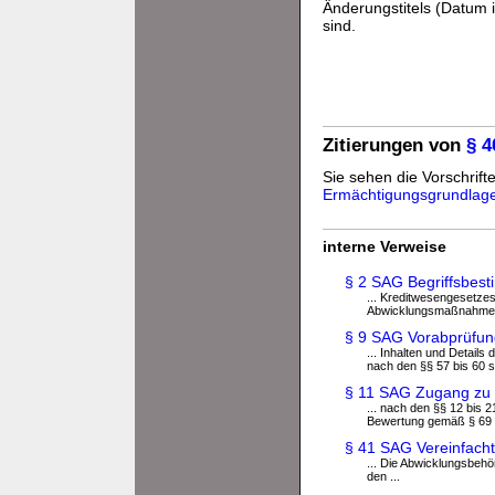
Änderungstitels (Datum i
sind.
Zitierungen von
§ 
Sie sehen die Vorschrifte
Ermächtigungsgrundlag
interne Verweise
§ 2 SAG Begriffsbes
... Kreditwesengesetzes
Abwicklungsmaßnahme vo
§ 9 SAG Vorabprüfung
... Inhalten und Detail
nach den §§ 57 bis 60 s
§ 11 SAG Zugang zu 
... nach den §§ 12 bis
Bewertung gemäß § 69 .
§ 41 SAG Vereinfach
... Die Abwicklungsbeh
den ...