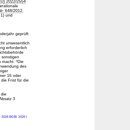
EU) 2022/2554
erationale
Nr. 648/2012
,
 1) und
derjahr geprüft
r
icht unwesentlich
ng erforderlich
sichtsbehörde
 sonstigen
ch macht.
4
Die
Anwendung des
higer
mer 16 oder
e Frist für die
 die
Absatz 3
z 2026 BGBl. 2026 I