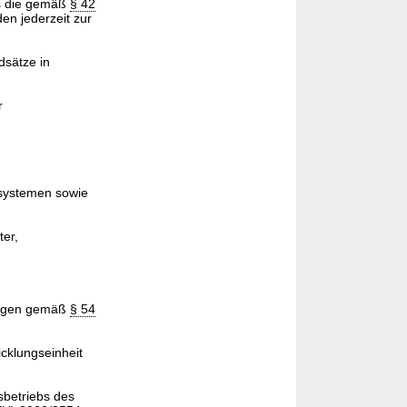
ss die gemäß
§ 42
en jederzeit zur
sätze in
r
ssystemen sowie
ter,
rungen gemäß
§ 54
icklungseinheit
sbetriebs des