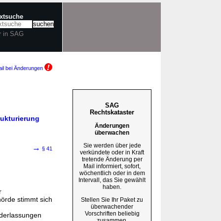
extsuche
r in SAG
il bei Änderungen
SAG
Rechtskataster
rukturierung
Änderungen
überwachen
Sie werden über jede
→
§ 41
verkündete oder in Kraft
tretende Änderung per
Mail informiert, sofort,
wöchentlich oder in dem
Intervall, das Sie gewählt
haben.
r
örde stimmt sich
Stellen Sie Ihr Paket zu
überwachender
Vorschriften beliebig
ederlassungen
zusammen.