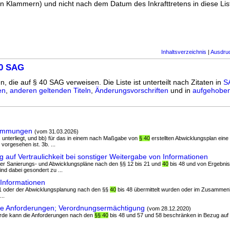
n Klammern) und nicht nach dem Datum des Inkrafttretens in diese List
Inhaltsverzeichnis
|
Ausdru
40 SAG
n, die auf § 40 SAG verweisen. Die Liste ist unterteilt nach Zitaten in
S
en
,
anderen geltenden Titeln
,
Änderungsvorschriften
und in
aufgehoben
timmungen
(vom 31.03.2026)
 unterliegt, und bb) für das in einem nach Maßgabe von
§ 40
erstellten Abwicklungsplan eine
rgesehen ist. 3b. ...
 auf Vertraulichkeit bei sonstiger Weitergabe von Informationen
s der Sanierungs- und Abwicklungspläne nach den §§ 12 bis 21 und
40
bis 48 und von Ergebni
ind dabei gesondert zu ...
Informationen
 21 oder der Abwicklungsplanung nach den §§
40
bis 48 übermittelt wurden oder im Zusammen
..
te Anforderungen; Verordnungsermächtigung
(vom 28.12.2020)
örde kann die Anforderungen nach den
§§ 40
bis 48 und 57 und 58 beschränken in Bezug auf 1