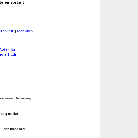
e einsortiert
cken/PDF
|
nach oben
AG selbst
,
en Titeln
.
ssen einer Bewertung
hang mit der
. den Inhalt und