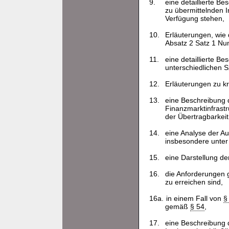
9.
eine detaillierte B
zu übermittelnden 
Verfügung stehen,
10.
Erläuterungen, wie
Absatz 2 Satz 1 Nu
11.
eine detaillierte B
unterschiedlichen 
12.
Erläuterungen zu kr
13.
eine Beschreibung 
Finanzmarktinfrast
der Übertragbarkei
14.
eine Analyse der Au
insbesondere unter
15.
eine Darstellung de
16.
die Anforderungen
zu erreichen sind,
16a.
in einem Fall von
§
gemäß
§ 54
,
17.
eine Beschreibung 