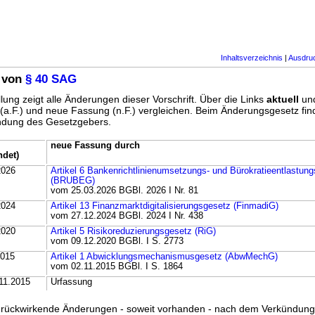
Inhaltsverzeichnis
|
Ausdru
 von
§ 40 SAG
lung zeigt alle Änderungen dieser Vorschrift. Über die Links
aktuell
un
g (a.F.) und neue Fassung (n.F.) vergleichen. Beim Änderungsgesetz fi
ündung des Gesetzgebers.
neue Fassung durch
ndet)
2026
Artikel 6 Bankenrichtlinienumsetzungs- und Bürokratieentlastun
(BRUBEG)
vom 25.03.2026 BGBl. 2026 I Nr. 81
2024
Artikel 13 Finanzmarktdigitalisierungsgesetz (FinmadiG)
vom 27.12.2024 BGBl. 2024 I Nr. 438
2020
Artikel 5 Risikoreduzierungsgesetz (RiG)
vom 09.12.2020 BGBl. I S. 2773
2015
Artikel 1 Abwicklungsmechanismusgesetz (AbwMechG)
vom 02.11.2015 BGBl. I S. 1864
.11.2015
Urfassung
ss rückwirkende Änderungen - soweit vorhanden - nach dem Verkündun