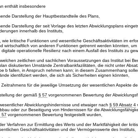
an enthält insbesondere
nde Darstellung der Hauptbestandteile des Plans,
nde Darstellung der seit Vorlage des letzten Abwicklungsplans einget
erungen innerhalb des Instituts,
wie kritische Funktionen und wesentliche Geschäftsaktivitäten im erfo
nd wirtschaftlich von anderen Funktionen getrennt werden könnten, um
digitale operationelle Resilienz nach einem Ausfall des Instituts zu gew
 welchen zeitlichen und sachlichen Voraussetzungen das Institut bei Be
lan diskutierten Umstände Zentralbankfazilitäten, die nicht unter Absat
e b fallen, in Anspruch nehmen kann; in diesem Zusammenhang solle
e identifiziert werden, die sich als Sicherheiten eignen könnten,
 Zeitrahmens für die jeweilige Umsetzung der wesentlichen Aspekte de
arstellung der gemäß
§ 57
vorgenommenen Bewertung der Abwicklungsfä
wesentlicher Abwicklungshindernisse und etwaiger nach
§ 59 Absatz 4
v
u oder zur Beseitigung von Hindernissen für die Abwicklungsfähigkei
 57
vorgenommenen Bewertung festgestellt wurden,
er Verfahren zur Ermittlung des Werts und der Marktfähigkeit der kriti
entlichen Geschäftsaktivitäten und der Vermögenswerte des Instituts,