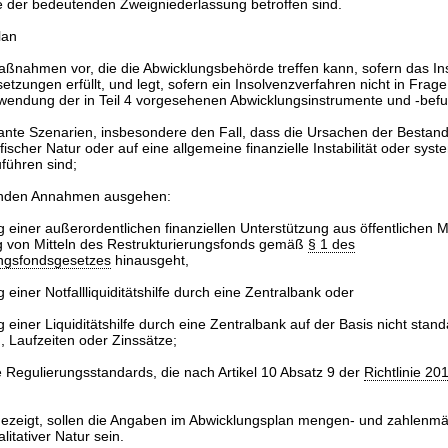
e der bedeutenden Zweigniederlassung betroffen sind.
lan
ßnahmen vor, die die Abwicklungsbehörde treffen kann, sofern das Inst
tzungen erfüllt, und legt, sofern ein Insolvenzverfahren nicht in Frag
nwendung der in Teil 4 vorgesehenen Abwicklungsinstrumente und -befu
evante Szenarien, insbesondere den Fall, dass die Ursachen der Besta
scher Natur oder auf eine allgemeine finanzielle Instabilität oder syst
führen sind;
genden Annahmen ausgehen:
einer außerordentlichen finanziellen Unterstützung aus öffentlichen Mi
 von Mitteln des Restrukturierungsfonds gemäß
§ 1 des
ungsfondsgesetzes
hinausgeht,
einer Notfallliquiditätshilfe durch eine Zentralbank oder
iner Liquiditätshilfe durch eine Zentralbank auf der Basis nicht standa
 Laufzeiten oder Zinssätze;
 Regulierungsstandards, die nach Artikel 10 Absatz 9 der
Richtlinie 20
ezeigt, sollen die Angaben im Abwicklungsplan mengen- und zahlenmä
itativer Natur sein.