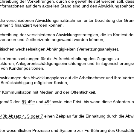
eschreibung der Vorkehrungen, durch die gewährleistet werden soll, da
Informationen auf dem aktuellen Stand sind und den Abwicklungsbehörd
 die verschiedenen Abwicklungsmaßnahmen unter Beachtung der Grund
mmer 3 finanziert werden können,
eschreibung der verschiedenen Abwicklungsstrategien, die im Kontext de
Szenarien und Zeithorizonte angewandt werden können,
itischen wechselseitigen Abhängigkeiten (Vernetzungsanalyse),
der Voraussetzungen für die Aufrechterhaltung des Zugangs zu
rukturen, Anlegerentschädigungseinrichtungen und Einlagensicherung
t von Kundenpositionen,
swirkungen des Abwicklungsplans auf die Arbeitnehmer und ihre Vertre
 Berücksichtigung möglicher Kosten,
r Kommunikation mit Medien und der Öffentlichkeit,
 gemäß den
§§ 49e
und
49f
sowie eine Frist, bis wann diese Anforde
 49b Absatz 4, 5 oder 7
einen Zeitplan für die Einhaltung durch die Abw
der wesentlichen Prozesse und Systeme zur Fortführung des Geschäft