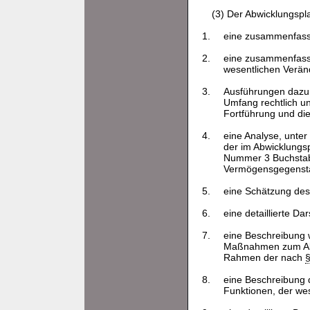
(3) Der Abwicklungspl
1.
eine zusammenfasse
2.
eine zusammenfasse
wesentlichen Veränd
3.
Ausführungen dazu, 
Umfang rechtlich u
Fortführung und die 
4.
eine Analyse, unter
der im Abwicklungsp
Nummer 3 Buchstab
Vermögensgegenständ
5.
eine Schätzung des
6.
eine detaillierte D
7.
eine Beschreibung 
Maßnahmen zum Abba
Rahmen der nach
§
8.
eine Beschreibung d
Funktionen, der wes