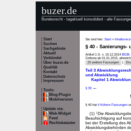
buzer.de
Bundesrecht - tagaktuell konsolidiert - alle Fassunge
Start
Sie sind hier:
Start
>
Inhaltsver
Suchen
§ 40 - Sanierungs-
Sachgebiete
Aktuell
Artikel 1 G. v. 10.12.2014
BGBl. 
Verkündet
Geltung ab 01.01.2015, abweic
Über buzer.de
25 weitere Fassungen
|
Dru
Qualität
Teil 3 Abwicklungsrech
Kontakt
und Abwicklung
Datenschutz
Kapitel 1 Abwicklu
Impressum
←
§ 39
Tools:
Blog-Plugin
Mobilversion
§ 40 hat
4 frühere Fassungen
un
Update via:
(1)
1
Die Abwicklungsbeh
Web-Widget
Beaufsichtigung auf kons
Feed
bei der Erstellung des A
Rechtskataster
Abwicklungsbehörden der