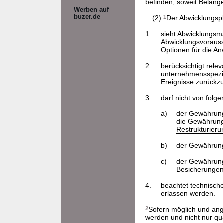
befinden, soweit Belang
Werben auf
buzer.de
(2)
1
Der Abwicklungsp
1.
sieht Abwicklungsma
Abwicklungsvorausse
Optionen für die A
2.
berücksichtigt rel
unternehmensspezifi
Ereignisse zurückzu
3.
darf nicht von fol
a)
der Gewährung 
die Gewährung
Restrukturier
b)
der Gewährung 
c)
der Gewährung e
Besicherungen,
4.
beachtet technische
erlassen werden.
2
Sofern möglich und ang
werden und nicht nur qual