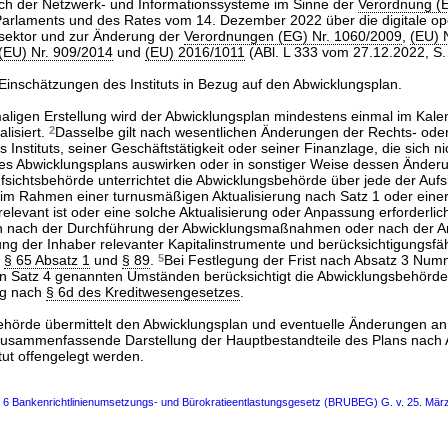
ßlich der Netzwerk- und Informationssysteme im Sinne der
Verordnung (
arlaments und des Rates vom 14. Dezember 2022 über die digitale op
zsektor und zur Änderung der
Verordnungen (EG) Nr. 1060/2009
,
(EU) 
(EU) Nr. 909/2014
und
(EU) 2016/1011
(ABl. L 333 vom 27.12.2022, S.
 Einschätzungen des Instituts in Bezug auf den Abwicklungsplan.
aligen Erstellung wird der Abwicklungsplan mindestens einmal im Kalen
lisiert.
2
Dasselbe gilt nach wesentlichen Änderungen der Rechts- ode
 Instituts, seiner Geschäftstätigkeit oder seiner Finanzlage, die sich n
es Abwicklungsplans auswirken oder in sonstiger Weise dessen Änderu
fsichtsbehörde unterrichtet die Abwicklungsbehörde über jede der Auf
im Rahmen einer turnusmäßigen Aktualisierung nach Satz 1 oder einer
elevant ist oder eine solche Aktualisierung oder Anpassung erforderli
ch nach der Durchführung der Abwicklungsmaßnahmen oder nach der 
ung der Inhaber relevanter Kapitalinstrumente und berücksichtigungsfä
ß
§ 65 Absatz 1
und
§ 89
.
5
Bei Festlegung der Frist nach Absatz 3 Num
 Satz 4 genannten Umständen berücksichtigt die Abwicklungsbehörde di
ng nach
§ 6d des Kreditwesengesetzes
.
ehörde übermittelt den Abwicklungsplan und eventuelle Änderungen an
zusammenfassende Darstellung der Hauptbestandteile des Plans nach 
tut offengelegt werden.
s 6 Bankenrichtlinienumsetzungs- und Bürokratieentlastungsgesetz (BRUBEG) G. v. 25. Mär