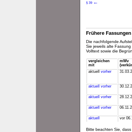
←
§ 39
Frühere Fassungen
Die nachfolgende Aufstel
Sie jeweils alte Fassun
Volltext sowie die Begr
vergleichen
mWv
mit
(verkü
aktuell
vorher
31.03.
aktuell
vorher
30.12.
aktuell
vorher
28.12.
aktuell
vorher
06.11.
aktuell
vor 06
Bitte beachten Sie, da