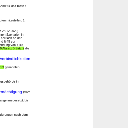
end für das Institut.
tuten mitzuteilen: 1.
m 28.12.2020)
ten Szenarien in
soll sich an den
end § 45 zur
endung von § 40
0 Absatz 5 Satz 2
die
erbindlichkeiten
d 3
genannten
ngsbehörde im
ermächtigung
(vom
ange ausgesetzt, bis
orderungen nach dem