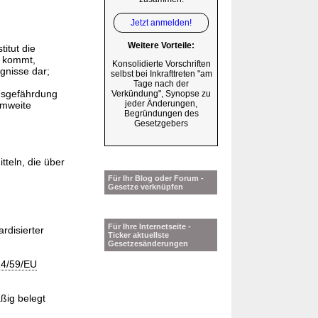
Jetzt anmelden!
Weitere Vorteile:
itut die
e kommt,
Konsolidierte Vorschriften
gnisse dar;
selbst bei Inkrafttreten "am
Tage nach der
ndsgefährdung
Verkündung", Synopse zu
jeder Änderungen,
emweite
Begründungen des
Gesetzgebers
tteln, die über
Für Ihr Blog oder Forum -
Gesetze verknüpfen
Für Ihre Internetseite -
rdisierter
Ticker aktuellste
Gesetzesänderungen
14/59/EU
ßig belegt