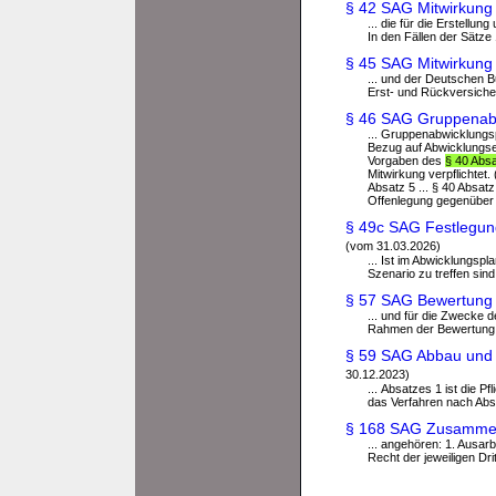
§ 42 SAG Mitwirkung 
... die für die Erstellu
In den Fällen der Sätze 
§ 45 SAG Mitwirkung 
... und der Deutschen 
Erst- und Rückversiche
§ 46 SAG Gruppenabw
... Gruppenabwicklungs
Bezug auf Abwicklungsei
Vorgaben des
§ 40 Absa
Mitwirkung verpflichtet.
Absatz 5 ... § 40 Abs
Offenlegung gegenüber
§ 49c SAG Festlegung
(vom 31.03.2026)
... Ist im Abwicklung
Szenario zu treffen sin
§ 57 SAG Bewertung d
... und für die Zwecke 
Rahmen der Bewertung d
§ 59 SAG Abbau und B
30.12.2023)
... Absatzes 1 ist die 
das Verfahren nach Absat
§ 168 SAG Zusammena
... angehören: 1. Ausar
Recht der jeweiligen Drit