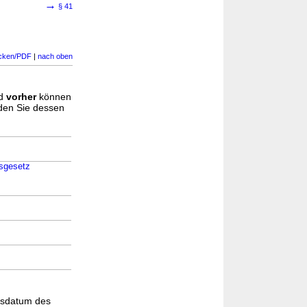
→
§ 41
cken/PDF
|
nach oben
d
vorher
können
nden Sie dessen
gsgesetz
gsdatum des