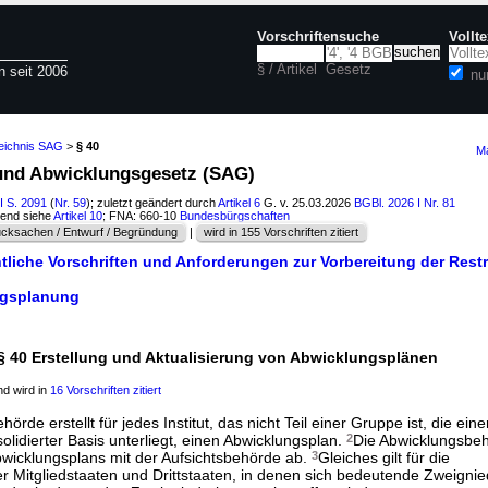
Vorschriftensuche
Vollt
§ / Artikel
Gesetz
n seit 2006
nu
zeichnis SAG
>
§ 40
Ma
 und Abwicklungsgesetz (SAG)
I S. 2091
(
Nr. 59
); zuletzt geändert durch
Artikel 6
G. v. 25.03.2026
BGBl. 2026 I Nr. 81
hend siehe
Artikel 10
; FNA: 660-10
Bundesbürgschaften
cksachen / Entwurf / Begründung
|
wird in 155 Vorschriften zitiert
tliche Vorschriften und Anforderungen zur Vorbereitung der Rest
ngsplanung
§ 40 Erstellung und Aktualisierung von Abwicklungsplänen
d wird in
16 Vorschriften zitiert
örde erstellt für jedes Institut, das nicht Teil einer Gruppe ist, die eine
olidierter Basis unterliegt, einen Abwicklungsplan.
2
Die Abwicklungsbeh
bwicklungsplans mit der Aufsichtsbehörde ab.
3
Gleiches gilt für die
 Mitgliedstaaten und Drittstaaten, in denen sich bedeutende Zweigni