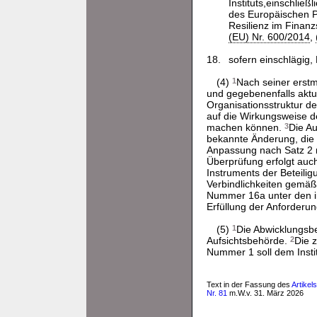
Instituts,einschlie
des Europäischen P
Resilienz im Finan
(EU) Nr. 600/2014
,
18.
sofern einschlägig,
(4)
1
Nach seiner erstm
und gegebenenfalls aktua
Organisationsstruktur des
auf die Wirkungsweise d
machen können.
3
Die Au
bekannte Änderung, die 
Anpassung nach Satz 2 r
Überprüfung erfolgt au
Instruments der Beteilig
Verbindlichkeiten gemä
Nummer 16a unter den in
Erfüllung der Anforderu
(5)
1
Die Abwicklungsb
Aufsichtsbehörde.
2
Die 
Nummer 1 soll dem Insti
Text in der Fassung des
Artikel
Nr. 81
m.W.v. 31. März 2026