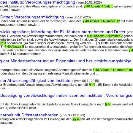
des Instituts; Verordnungsermächtigung
(vom 10.02.2026)
ng und Aktualisierung des Abwicklungsplans erforderlich sind.
§ 40 Absatz 4 Satz 3
gilt entsprech
1 und 2 sowie ...
Dritter; Verordnungsermächtigung
(vom 30.12.2023)
Bundesbank Art und Ausmaß der Vernetzung im Sinne des
§ 40 Absatz 3 Nummer 12
mit Insti
rungsunternehmen sowie ...
icklungspläne; Mitwirkung der EU-Mutterunternehmen und Dritter
(vo
plan 1. werden die Abwicklungsmaßnahmen, die nach den in
§ 40 Absatz 2 Nummer 2
genann
nheiten zu treffen sind, sowie die Auswirkungen ... Der Inhalt des Gruppenabwicklungsplans 
tz 3
orientieren. (4) Nach seiner erstmaligen Erstellung wird der ... (7) Dritte sind entsprech
 (8)
§ 40 Absatz 5
ist entsprechend anzuwenden, wobei im Rahmen der entsprechenden Anw
atz 5 ist entsprechend anzuwenden, wobei im Rahmen der entsprechenden Anwendung von
§ 4
 dem EU-Mutterunternehmen ...
 der Mindestanforderung an Eigenmittel und berücksichtigungsfähige V
splan vorgesehen, dass die Abwicklungsmaßnahmen gemäß dem in
§ 40 Absatz 2 Nummer 2 un
d oder dass von den Befugnissen, relevante Kapitalinstrumente und ...
er Abwicklungsfähigkeit von Instituten
(vom 06.11.2015)
der Erstellung und Aktualisierung des Abwicklungsplans gemäß
§ 40
. (5) Kommt die Abwicklu
er ...
eseitigung von Abwicklungshindernissen bei Instituten; Verordnungs
Pflicht der Abwicklungsbehörde zur Erstellung eines Abwicklungsplans nach
§ 40
soweit und sol
z 4, einschließlich einer ...
rbeit mit Drittstaatsbehörden
(vom 30.12.2023)
beitung von Abwicklungsplänen im Einklang mit den
§§ 40
bis 48 und den vergleichbaren Anf
tstaaten; ...