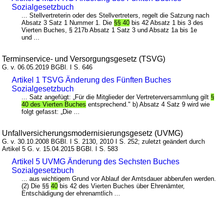
Sozialgesetzbuch
... Stellvertreterin oder des Stellvertreters, regelt die Satzung nach
Absatz 3 Satz 1 Nummer 1. Die
§§ 40
bis 42 Absatz 1 bis 3 des
Vierten Buches, § 217b Absatz 1 Satz 3 und Absatz 1a bis 1e
und ...
Terminservice- und Versorgungsgesetz (TSVG)
G. v. 06.05.2019 BGBl. I S. 646
Artikel 1 TSVG Änderung des Fünften Buches
Sozialgesetzbuch
... Satz angefügt: „Für die Mitglieder der Vertreterversammlung gilt
§
40 des Vierten Buches
entsprechend." b) Absatz 4 Satz 9 wird wie
folgt gefasst: „Die ...
Unfallversicherungsmodernisierungsgesetz (UVMG)
G. v. 30.10.2008 BGBl. I S. 2130, 2010 I S. 252; zuletzt geändert durch
Artikel 5 G. v. 15.04.2015 BGBl. I S. 583
Artikel 5 UVMG Änderung des Sechsten Buches
Sozialgesetzbuch
... aus wichtigem Grund vor Ablauf der Amtsdauer abberufen werden.
(2) Die §§
40
bis 42 des Vierten Buches über Ehrenämter,
Entschädigung der ehrenamtlich ...