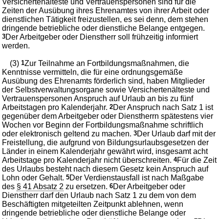
Versichertenälteste und Vertrauenspersonen sind für die
Zeiten der Ausübung ihres Ehrenamtes von ihrer Arbeit oder
dienstlichen Tätigkeit freizustellen, es sei denn, dem stehen
dringende betriebliche oder dienstliche Belange entgegen.
3
Der Arbeitgeber oder Dienstherr soll frühzeitig informiert
werden.
(3)
1
Zur Teilnahme an Fortbildungsmaßnahmen, die
Kenntnisse vermitteln, die für eine ordnungsgemäße
Ausübung des Ehrenamts förderlich sind, haben Mitglieder
der Selbstverwaltungsorgane sowie Versichertenälteste und
Vertrauenspersonen Anspruch auf Urlaub an bis zu fünf
Arbeitstagen pro Kalenderjahr.
2
Der Anspruch nach Satz 1 ist
gegenüber dem Arbeitgeber oder Dienstherrn spätestens vier
Wochen vor Beginn der Fortbildungsmaßnahme schriftlich
oder elektronisch geltend zu machen.
3
Der Urlaub darf mit der
Freistellung, die aufgrund von Bildungsurlaubsgesetzen der
Länder in einem Kalenderjahr gewährt wird, insgesamt acht
Arbeitstage pro Kalenderjahr nicht überschreiten.
4
Für die Zeit
des Urlaubs besteht nach diesem Gesetz kein Anspruch auf
Lohn oder Gehalt.
5
Der Verdienstausfall ist nach Maßgabe
des
§ 41 Absatz 2
zu ersetzen.
6
Der Arbeitgeber oder
Dienstherr darf den Urlaub nach Satz 1 zu dem von dem
Beschäftigten mitgeteilten Zeitpunkt ablehnen, wenn
dringende betriebliche oder dienstliche Belange oder