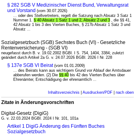
§ 282 SGB V Medizinischer Dienst Bund, Verwaltungsrat
und Vorstand
(vom 30.07.2026)
... oder des Stellvertreters, regelt die Satzung nach Absatz 3 Satz 1
Nummer 1.
§ 40 Absatz 1 Satz 1 und 2, Absatz 2 und 3
, die §§ 41,
42 Absatz 1 bis 3 des Vierten Buches, § 217b Absatz 1 Satz 3 und
Absatz ...
Sozialgesetzbuch (SGB) Sechstes Buch (VI) - Gesetzliche
Rentenversicherung - (SGB VI)
neugefasst durch B. v. 19.02.2002 BGBl. I S. 754, 1404, 3384; zuletzt
geändert durch Artikel 2a G. v. 24.07.2026 BGBl. 2026 I Nr. 228
§ 137e SGB VI Beirat
(vom 01.01.2009)
... des Beirats kann aus wichtigem Grund vor Ablauf der Amtsdauer
abberufen werden. (2) Die
§§ 40
bis 42 des Vierten Buches über
Ehrenämter, Entschädigung der ehrenamtlich ...
Inhaltsverzeichnis
|
Ausdrucken/PDF
|
nach oben
Zitate in Änderungsvorschriften
Digital-Gesetz (DigiG)
G. v. 22.03.2024 BGBl. 2024 I Nr. 101, 101a
Artikel 1 DigiG Änderung des Fünften Buches
Sozialgesetzbuch