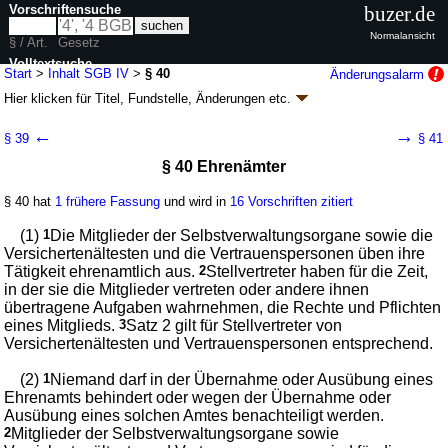
Vorschriftensuche
buzer.de
Normalansicht
§ / Art.
Gesetz
Volltextsuche
Start
>
Inhalt SGB IV
>
§ 40
Änderungsalarm
Hier klicken für
Titel, Fundstelle, Änderungen
etc.
nur in SGB IV
§ 40 - Viertes Buch Sozialgesetzbuch (SGB IV) -
←
→
§ 39
§ 41
Gemeinsame Vorschriften für die
§ 40 Ehrenämter
Sozialversicherung - (SGB IV)
neugefasst durch B. v. 12.11.2009
BGBl. I S. 3710
, 3973, 2011 I 363;
§ 40 hat
1 frühere Fassung
und wird in
16 Vorschriften zitiert
zuletzt geändert durch
Artikel 2
G. v. 24.07.2026
BGBl. 2026 I Nr. 228
Geltung ab 01.07.1977; FNA: 860-4-1
Sozialgesetzbuch
(1)
1
Die Mitglieder der Selbstverwaltungsorgane sowie die
202 weitere Fassungen
|
wird in 1127 Vorschriften zitiert
Versichertenältesten und die Vertrauenspersonen üben ihre
Tätigkeit ehrenamtlich aus.
2
Stellvertreter haben für die Zeit,
Vierter Abschnitt Träger der Sozialversicherung
in der sie die Mitglieder vertreten oder andere ihnen
Erster Titel Verfassung
übertragene Aufgaben wahrnehmen, die Rechte und Pflichten
eines Mitglieds.
3
Satz 2 gilt für Stellvertreter von
Versichertenältesten und Vertrauenspersonen entsprechend.
(2)
1
Niemand darf in der Übernahme oder Ausübung eines
Ehrenamts behindert oder wegen der Übernahme oder
Ausübung eines solchen Amtes benachteiligt werden.
2
Mitglieder der Selbstverwaltungsorgane sowie