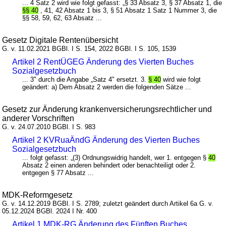
... 4 Satz 2 wird wie folgt gefasst: „§ 33 Absatz 3, § 37 Absatz 1, die
§§ 40
, 41, 42 Absatz 1 bis 3, § 51 Absatz 1 Satz 1 Nummer 3, die
§§ 58, 59, 62, 63 Absatz ...
Gesetz Digitale Rentenübersicht
G. v. 11.02.2021 BGBl. I S. 154, 2022 BGBl. I S. 105, 1539
Artikel 2 RentÜGEG Änderung des Vierten Buches
Sozialgesetzbuch
... 3" durch die Angabe „Satz 4" ersetzt. 3.
§ 40
wird wie folgt
geändert: a) Dem Absatz 2 werden die folgenden Sätze ...
Gesetz zur Änderung krankenversicherungsrechtlicher und
anderer Vorschriften
G. v. 24.07.2010 BGBl. I S. 983
Artikel 2 KVRuaÄndG Änderung des Vierten Buches
Sozialgesetzbuch
... folgt gefasst: „(3) Ordnungswidrig handelt, wer 1. entgegen §
40
Absatz 2 einen anderen behindert oder benachteiligt oder 2.
entgegen § 77 Absatz ...
MDK-Reformgesetz
G. v. 14.12.2019 BGBl. I S. 2789; zuletzt geändert durch Artikel 6a G. v.
05.12.2024 BGBl. 2024 I Nr. 400
Artikel 1 MDK-RG Änderung des Fünften Buches