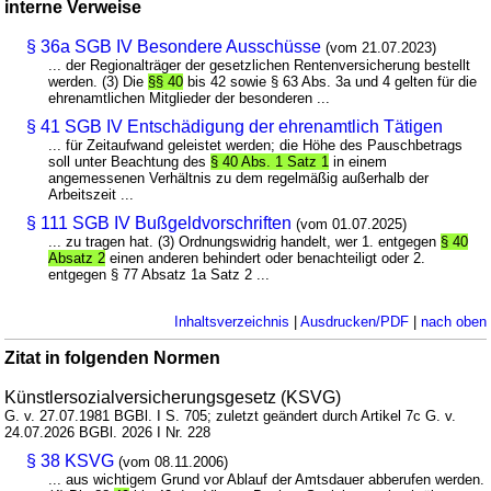
interne Verweise
§ 36a SGB IV Besondere Ausschüsse
(vom 21.07.2023)
... der Regionalträger der gesetzlichen Rentenversicherung bestellt
werden. (3) Die
§§ 40
bis 42 sowie § 63 Abs. 3a und 4 gelten für die
ehrenamtlichen Mitglieder der besonderen ...
§ 41 SGB IV Entschädigung der ehrenamtlich Tätigen
... für Zeitaufwand geleistet werden; die Höhe des Pauschbetrags
soll unter Beachtung des
§ 40 Abs. 1 Satz 1
in einem
angemessenen Verhältnis zu dem regelmäßig außerhalb der
Arbeitszeit ...
§ 111 SGB IV Bußgeldvorschriften
(vom 01.07.2025)
... zu tragen hat. (3) Ordnungswidrig handelt, wer 1. entgegen
§ 40
Absatz 2
einen anderen behindert oder benachteiligt oder 2.
entgegen § 77 Absatz 1a Satz 2 ...
Inhaltsverzeichnis
|
Ausdrucken/PDF
|
nach oben
Zitat in folgenden Normen
Künstlersozialversicherungsgesetz (KSVG)
G. v. 27.07.1981 BGBl. I S. 705; zuletzt geändert durch Artikel 7c G. v.
24.07.2026 BGBl. 2026 I Nr. 228
§ 38 KSVG
(vom 08.11.2006)
... aus wichtigem Grund vor Ablauf der Amtsdauer abberufen werden.