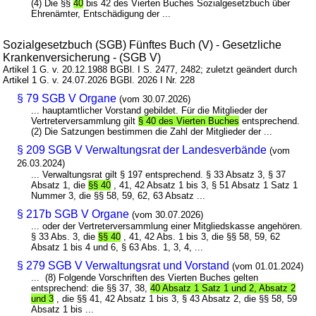
(4) Die §§
40
bis 42 des Vierten Buches Sozialgesetzbuch über
Ehrenämter, Entschädigung der ...
Sozialgesetzbuch (SGB) Fünftes Buch (V) - Gesetzliche
Krankenversicherung - (SGB V)
Artikel 1 G. v. 20.12.1988 BGBl. I S. 2477, 2482; zuletzt geändert durch
Artikel 1 G. v. 24.07.2026 BGBl. 2026 I Nr. 228
§ 79 SGB V Organe
(vom 30.07.2026)
... hauptamtlicher Vorstand gebildet. Für die Mitglieder der
Vertreterversammlung gilt
§ 40 des Vierten Buches
entsprechend.
(2) Die Satzungen bestimmen die Zahl der Mitglieder der ...
§ 209 SGB V Verwaltungsrat der Landesverbände
(vom
26.03.2024)
... Verwaltungsrat gilt § 197 entsprechend. § 33 Absatz 3, § 37
Absatz 1, die
§§ 40
, 41, 42 Absatz 1 bis 3, § 51 Absatz 1 Satz 1
Nummer 3, die §§ 58, 59, 62, 63 Absatz ...
§ 217b SGB V Organe
(vom 30.07.2026)
... oder der Vertreterversammlung einer Mitgliedskasse angehören.
§ 33 Abs. 3, die
§§ 40
, 41, 42 Abs. 1 bis 3, die §§ 58, 59, 62
Absatz 1 bis 4 und 6, § 63 Abs. 1, 3, 4, ...
§ 279 SGB V Verwaltungsrat und Vorstand
(vom 01.01.2024)
... (8) Folgende Vorschriften des Vierten Buches gelten
entsprechend: die §§ 37, 38,
40 Absatz 1 Satz 1 und 2, Absatz 2
und 3
, die §§ 41, 42 Absatz 1 bis 3, § 43 Absatz 2, die §§ 58, 59
Absatz 1 bis ...