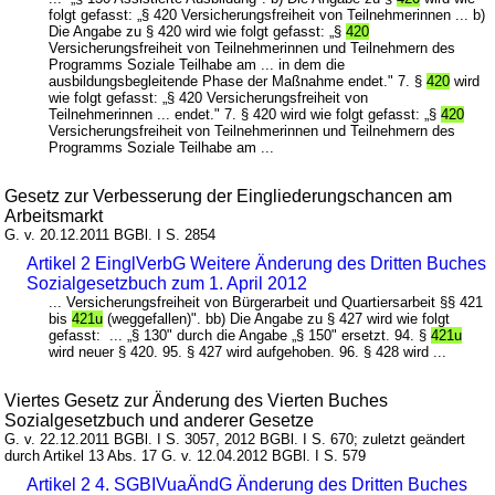
folgt gefasst: „§ 420 Versicherungsfreiheit von Teilnehmerinnen ... b)
Die Angabe zu § 420 wird wie folgt gefasst: „§
420
Versicherungsfreiheit von Teilnehmerinnen und Teilnehmern des
Programms Soziale Teilhabe am ... in dem die
ausbildungsbegleitende Phase der Maßnahme endet." 7. §
420
wird
wie folgt gefasst: „§ 420 Versicherungsfreiheit von
Teilnehmerinnen ... endet." 7. § 420 wird wie folgt gefasst: „§
420
Versicherungsfreiheit von Teilnehmerinnen und Teilnehmern des
Programms Soziale Teilhabe am ...
Gesetz zur Verbesserung der Eingliederungschancen am
Arbeitsmarkt
G. v. 20.12.2011 BGBl. I S. 2854
Artikel 2 EinglVerbG Weitere Änderung des Dritten Buches
Sozialgesetzbuch zum 1. April 2012
... Versicherungsfreiheit von Bürgerarbeit und Quartiersarbeit §§ 421
bis
421u
(weggefallen)". bb) Die Angabe zu § 427 wird wie folgt
gefasst: ... „§ 130" durch die Angabe „§ 150" ersetzt. 94. §
421u
wird neuer § 420. 95. § 427 wird aufgehoben. 96. § 428 wird ...
Viertes Gesetz zur Änderung des Vierten Buches
Sozialgesetzbuch und anderer Gesetze
G. v. 22.12.2011 BGBl. I S. 3057, 2012 BGBl. I S. 670; zuletzt geändert
durch Artikel 13 Abs. 17 G. v. 12.04.2012 BGBl. I S. 579
Artikel 2 4. SGBIVuaÄndG Änderung des Dritten Buches