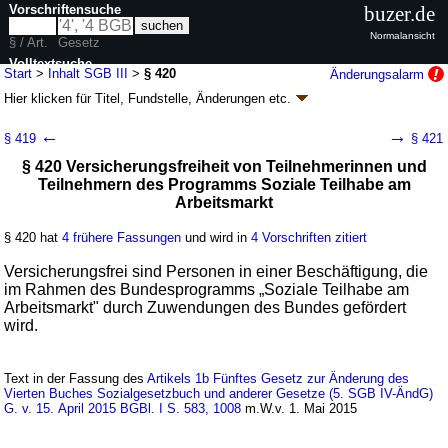
Vorschriftensuche
buzer.de
Normalansicht
§ / Art.
Gesetz
Volltextsuche
Start
>
Inhalt SGB III
>
§ 420
Änderungsalarm
Hier klicken für
Titel, Fundstelle, Änderungen
etc.
nur in SGB III
§ 420 - Sozialgesetzbuch (SGB) Drittes Buch (III)
←
→
§ 419
§ 421
- Arbeitsförderung - (SGB III)
§ 420 Versicherungsfreiheit von Teilnehmerinnen und
Artikel 1 G. v. 24.03.1997
BGBl. I S. 594
, 595; zuletzt geändert durch
Teilnehmern des Programms Soziale Teilhabe am
Artikel 1a
G. v. 24.07.2026
BGBl. 2026 I Nr. 228
Arbeitsmarkt
Geltung ab 01.01.1998; FNA: 860-3
Sozialgesetzbuch
245 weitere Fassungen
|
Drucksachen / Entwurf / Begründung
|
§ 420 hat
4 frühere Fassungen
und wird in
4 Vorschriften zitiert
wird in 991 Vorschriften zitiert
Versicherungsfrei sind Personen in einer Beschäftigung, die
Dreizehntes Kapitel Sonderregelungen
im Rahmen des Bundesprogramms „Soziale Teilhabe am
Zweiter Abschnitt Ergänzungen für übergangsweise
Arbeitsmarkt" durch Zuwendungen des Bundes gefördert
mögliche Leistungen und zeitweilige Aufgaben
wird.
Text in der Fassung des
Artikels 1b Fünftes Gesetz zur Änderung des
Vierten Buches Sozialgesetzbuch und anderer Gesetze (5. SGB IV-ÄndG)
G. v. 15. April 2015 BGBl. I S. 583, 1008
m.W.v. 1. Mai 2015