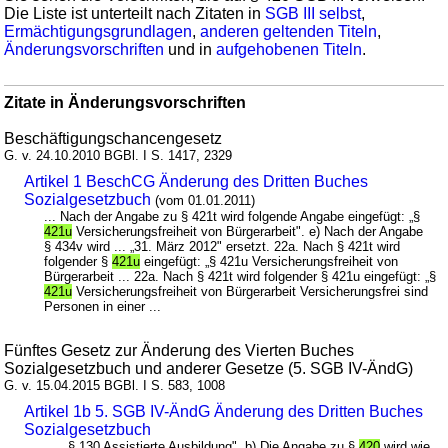
Die Liste ist unterteilt nach Zitaten in
SGB III selbst
,
Ermächtigungsgrundlagen
,
anderen geltenden Titeln
,
Änderungsvorschriften
und in
aufgehobenen Titeln
.
Zitate in Änderungsvorschriften
Beschäftigungschancengesetz
G. v. 24.10.2010 BGBl. I S. 1417, 2329
Artikel 1 BeschCG Änderung des Dritten Buches
Sozialgesetzbuch
(vom 01.01.2011)
... Nach der Angabe zu § 421t wird folgende Angabe eingefügt: „§
421u
Versicherungsfreiheit von Bürgerarbeit". e) Nach der Angabe
§ 434v wird ... „31. März 2012" ersetzt. 22a. Nach § 421t wird
folgender §
421u
eingefügt: „§ 421u Versicherungsfreiheit von
Bürgerarbeit ... 22a. Nach § 421t wird folgender § 421u eingefügt: „§
421u
Versicherungsfreiheit von Bürgerarbeit Versicherungsfrei sind
Personen in einer ...
Fünftes Gesetz zur Änderung des Vierten Buches
Sozialgesetzbuch und anderer Gesetze (5. SGB IV-ÄndG)
G. v. 15.04.2015 BGBl. I S. 583, 1008
Artikel 1b 5. SGB IV-ÄndG Änderung des Dritten Buches
Sozialgesetzbuch
... „§ 130 Assistierte Ausbildung". b) Die Angabe zu §
420
wird wie