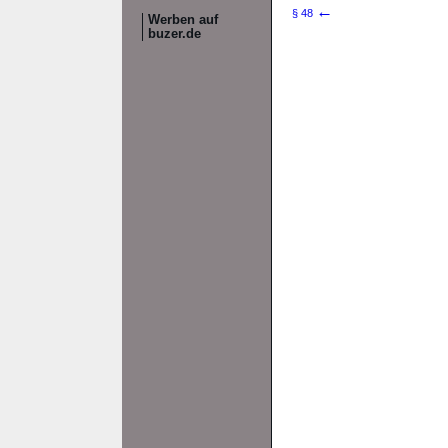
←
§ 48
Werben auf
buzer.de