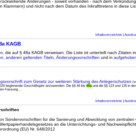
ss rückwirkende Änderungen - soweit vorhanden - nach dem Verkündun
n Klammern) und nicht nach dem Datum des Inkrafttretens in diese List
Inhaltsverzeichnis
|
Ausdru
48a KAGB
n, die auf § 48a KAGB verweisen. Die Liste ist unterteilt nach Zitaten i
en
,
anderen geltenden Titeln
,
Änderungsvorschriften
und in
aufgehoben
svorschrift zum Gesetz zur weiteren Stärkung des Anlegerschutzes
(v
020 beginnende Geschäftsjahr anzuwenden. Die §§ 46 bis
48a
und die §§ 123 und 135 in der 
den Fassung ...
Inhaltsverzeichnis
|
Ausdru
schriften
on Sondervorschriften für die Sanierung und Abwicklung von zentrale
ertpapierhandelsgesetzes an die Unterrichtungs- und Nachweispflich
Verordnung (EU) Nr. 648/2012