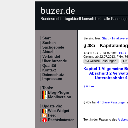
buzer.de
Bundesrecht - tagaktuell konsolidiert - alle Fassunge
Start
Sie sind hier:
Start
>
Inhaltsver
Suchen
§ 48a - Kapitalanl
Sachgebiete
Aktuell
Artikel 1 G. v. 04.07.2013
BGBl. 
Verkündet
Geltung ab 22.07.2013; FNA: 7
Über buzer.de
63 weitere Fassungen
|
Dru
Qualität
Kapitel 1 Allgemeine 
Kontakt
Abschnitt 2 Verwal
Datenschutz
Unterabschnitt 4
Impressum
←
§ 48
Tools:
Blog-Plugin
Mobilversion
§ 48a hat
4 frühere Fassungen
u
Update via:
Web-Widget
Feed
Text in der Fassung des
Artikel
Rechtskataster