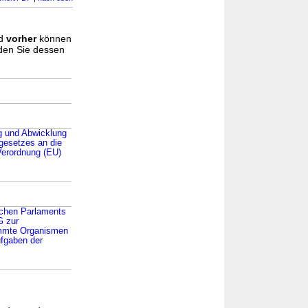
d
vorher
können
nden Sie dessen
ng und Abwicklung
gesetzes an die
Verordnung (EU)
schen Parlaments
G zur
timmte Organismen
ufgaben der