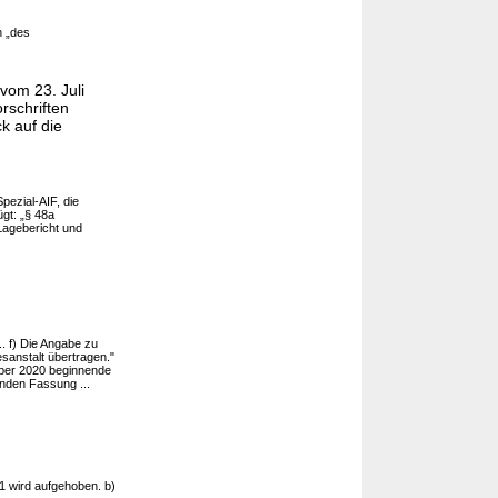
 „des
vom 23. Juli
rschriften
k auf die
pezial-AIF, die
gt: „§ 48a
Lagebericht und
.. f) Die Angabe zu
esanstalt übertragen."
mber 2020 beginnende
enden Fassung ...
 1 wird aufgehoben. b)