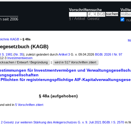
Vorschriftensuche
Vollt
§ / Artikel
Gesetz
n seit 2006
nu
zeichnis KAGB
>
§ 48a
Ma
agegesetzbuch (KAGB)
I S. 1981
(
Nr. 35
); zuletzt geändert durch
Artikel 3
G. v. 09.04.2026
BGBl. 2026 I Nr. 97
612-3
Investmentwesen
cksachen / Entwurf / Begründung
|
wird in 517 Vorschriften zitiert
Bestimmungen für Investmentvermögen und Verwaltungsgesellsch
tungsgesellschaften
 Pflichten für registrierungspflichtige AIF-Kapitalverwaltungsgese
§ 48a (aufgehoben)
nd wird in
5 Vorschriften zitiert
s 2 Gesetz zur weiteren Stärkung des Anlegerschutzes G. v. 9. Juli 2021 BGBl. I S. 2570
m.W.