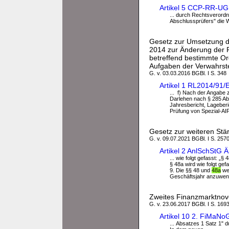
Artikel 5 CCP-RR-UG
... durch Rechtsverordn
Abschlussprüfers" die W
Gesetz zur Umsetzung de
2014 zur Änderung der R
betreffend bestimmte O
Aufgaben der Verwahrste
G. v. 03.03.2016 BGBl. I S. 348
Artikel 1 RL2014/91
... f) Nach der Angabe 
Darlehen nach § 285 Abs
Jahresbericht, Lageberi
Prüfung von Spezial-AIF
Gesetz zur weiteren Stä
G. v. 09.07.2021 BGBl. I S. 257
Artikel 2 AnlSchStG 
... wie folgt gefasst: „§
§ 48a wird wie folgt gef
9. Die §§ 48 und
48a
wer
Geschäftsjahr anzuwen
Zweites Finanzmarktnov
G. v. 23.06.2017 BGBl. I S. 1693
Artikel 10 2. FiMaN
... Absatzes 1 Satz 1" 