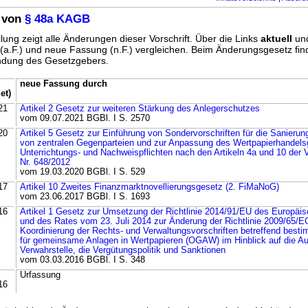
 von
§ 48a KAGB
lung zeigt alle Änderungen dieser Vorschrift. Über die Links
aktuell
un
g (a.F.) und neue Fassung (n.F.) vergleichen. Beim Änderungsgesetz fi
ündung des Gesetzgebers.
neue Fassung durch
et)
21
Artikel 2 Gesetz zur weiteren Stärkung des Anlegerschutzes
vom 09.07.2021 BGBl. I S. 2570
20
Artikel 5 Gesetz zur Einführung von Sondervorschriften für die Sanieru
von zentralen Gegenparteien und zur Anpassung des Wertpapierhandels
Unterrichtungs- und Nachweispflichten nach den Artikeln 4a und 10 der 
Nr. 648/2012
vom 19.03.2020 BGBl. I S. 529
17
Artikel 10 Zweites Finanzmarktnovellierungsgesetz (2. FiMaNoG)
vom 23.06.2017 BGBl. I S. 1693
16
Artikel 1 Gesetz zur Umsetzung der Richtlinie 2014/91/EU des Europäi
und des Rates vom 23. Juli 2014 zur Änderung der Richtlinie 2009/65/E
Koordinierung der Rechts- und Verwaltungsvorschriften betreffend bes
für gemeinsame Anlagen in Wertpapieren (OGAW) im Hinblick auf die A
Verwahrstelle, die Vergütungspolitik und Sanktionen
vom 03.03.2016 BGBl. I S. 348
Urfassung
16