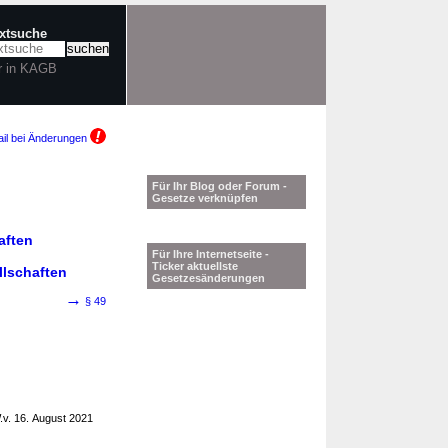
extsuche
r in KAGB
il bei Änderungen
Für Ihr Blog oder Forum -
Gesetze verknüpfen
aften
Für Ihre Internetseite -
Ticker aktuellste
llschaften
Gesetzesänderungen
→
§ 49
v. 16. August 2021