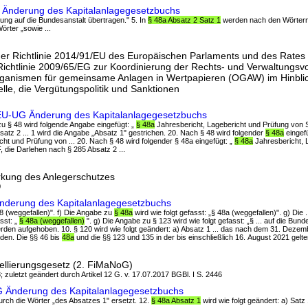
 Änderung des Kapitalanlagegesetzbuchs
ung auf die Bundesanstalt übertragen." 5. In
§ 48a Absatz 2 Satz 1
werden nach den Wörtern
örter „sowie ...
r Richtlinie 2014/91/EU des Europäischen Parlaments und des Rates 
ichtlinie 2009/65/EG zur Koordinierung der Rechts- und Verwaltungsvo
rganismen für gemeinsame Anlagen in Wertpapieren (OGAW) im Hinblic
lle, die Vergütungspolitik und Sanktionen
/EU-UG Änderung des Kapitalanlagegesetzbuchs
zu § 48 wird folgende Angabe eingefügt: „
§ 48a
Jahresbericht, Lagebericht und Prüfung von S
atz 2 ... 1 wird die Angabe „Absatz 1" gestrichen. 20. Nach § 48 wird folgender
§ 48a
eingefü
cht und Prüfung von ... 20. Nach § 48 wird folgender § 48a eingefügt: „
§ 48a
Jahresbericht, 
, die Darlehen nach § 285 Absatz 2 ...
rkung des Anlegerschutzes
0
Änderung des Kapitalanlagegesetzbuchs
 48 (weggefallen)". f) Die Angabe zu
§ 48a
wird wie folgt gefasst: „§ 48a (weggefallen)". g) Die .
asst: „
§ 48a (weggefallen)
". g) Die Angabe zu § 123 wird wie folgt gefasst: „§ ... auf die Bund
den aufgehoben. 10. § 120 wird wie folgt geändert: a) Absatz 1 ... das nach dem 31. Deze
den. Die §§ 46 bis
48a
und die §§ 123 und 135 in der bis einschließlich 16. August 2021 gelt
ellierungsgesetz (2. FiMaNoG)
; zuletzt geändert durch Artikel 12 G. v. 17.07.2017 BGBl. I S. 2446
oG Änderung des Kapitalanlagegesetzbuchs
durch die Wörter „des Absatzes 1" ersetzt. 12.
§ 48a Absatz 1
wird wie folgt geändert: a) Satz