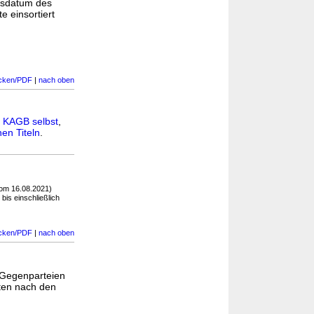
gsdatum des
e einsortiert
cken/PDF
|
nach oben
n
KAGB selbst
,
en Titeln
.
om 16.08.2021)
bis einschließlich
cken/PDF
|
nach oben
n Gegenparteien
ten nach den