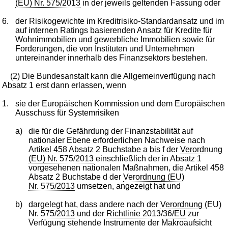
(EU) Nr. 575/2013
in der jeweils geltenden Fassung oder
6.
der Risikogewichte im Kreditrisiko-Standardansatz und im
auf internen Ratings basierenden Ansatz für Kredite für
Wohnimmobilien und gewerbliche Immobilien sowie für
Forderungen, die von Instituten und Unternehmen
untereinander innerhalb des Finanzsektors bestehen.
(2) Die Bundesanstalt kann die Allgemeinverfügung nach
Absatz 1 erst dann erlassen, wenn
1.
sie der Europäischen Kommission und dem Europäischen
Ausschuss für Systemrisiken
a)
die für die Gefährdung der Finanzstabilität auf
nationaler Ebene erforderlichen Nachweise nach
Artikel 458 Absatz 2 Buchstabe a bis f der
Verordnung
(EU) Nr. 575/2013
einschließlich der in Absatz 1
vorgesehenen nationalen Maßnahmen, die Artikel 458
Absatz 2 Buchstabe d der
Verordnung (EU)
Nr. 575/2013
umsetzen, angezeigt hat und
b)
dargelegt hat, dass andere nach der
Verordnung (EU)
Nr. 575/2013
und der
Richtlinie 2013/36/EU
zur
Verfügung stehende Instrumente der Makroaufsicht