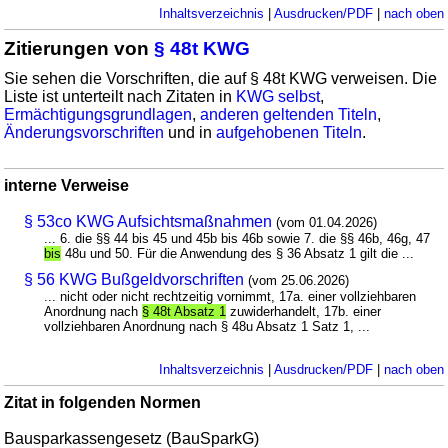
Inhaltsverzeichnis
|
Ausdrucken/PDF
|
nach oben
Zitierungen von
§ 48t KWG
Sie sehen die Vorschriften, die auf § 48t KWG verweisen. Die
Liste ist unterteilt nach Zitaten in
KWG selbst
,
Ermächtigungsgrundlagen
,
anderen geltenden Titeln
,
Änderungsvorschriften
und in
aufgehobenen Titeln
.
interne Verweise
§ 53co KWG Aufsichtsmaßnahmen
(vom 01.04.2026)
... 6. die §§ 44 bis 45 und 45b bis 46b sowie 7. die §§ 46b, 46g, 47
bis
48u und 50. Für die Anwendung des § 36 Absatz 1 gilt die ...
§ 56 KWG Bußgeldvorschriften
(vom 25.06.2026)
... nicht oder nicht rechtzeitig vornimmt, 17a. einer vollziehbaren
Anordnung nach
§ 48t Absatz 1
zuwiderhandelt, 17b. einer
vollziehbaren Anordnung nach § 48u Absatz 1 Satz 1, ...
Inhaltsverzeichnis
|
Ausdrucken/PDF
|
nach oben
Zitat in folgenden Normen
Bausparkassengesetz (BauSparkG)