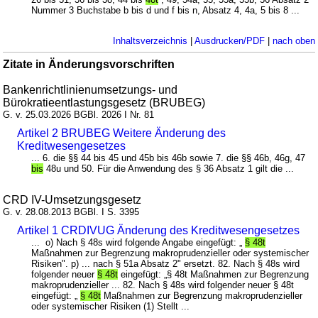
Nummer 3 Buchstabe b bis d und f bis n, Absatz 4, 4a, 5 bis 8 ...
Inhaltsverzeichnis
|
Ausdrucken/PDF
|
nach oben
Zitate in Änderungsvorschriften
Bankenrichtlinienumsetzungs- und
Bürokratieentlastungsgesetz (BRUBEG)
G. v. 25.03.2026 BGBl. 2026 I Nr. 81
Artikel 2 BRUBEG Weitere Änderung des
Kreditwesengesetzes
... 6. die §§ 44 bis 45 und 45b bis 46b sowie 7. die §§ 46b, 46g, 47
bis
48u und 50. Für die Anwendung des § 36 Absatz 1 gilt die ...
CRD IV-Umsetzungsgesetz
G. v. 28.08.2013 BGBl. I S. 3395
Artikel 1 CRDIVUG Änderung des Kreditwesengesetzes
... o) Nach § 48s wird folgende Angabe eingefügt: „
§ 48t
Maßnahmen zur Begrenzung makroprudenzieller oder systemischer
Risiken". p) ... nach § 51a Absatz 2" ersetzt. 82. Nach § 48s wird
folgender neuer
§ 48t
eingefügt: „§ 48t Maßnahmen zur Begrenzung
makroprudenzieller ... 82. Nach § 48s wird folgender neuer § 48t
eingefügt: „
§ 48t
Maßnahmen zur Begrenzung makroprudenzieller
oder systemischer Risiken (1) Stellt ...