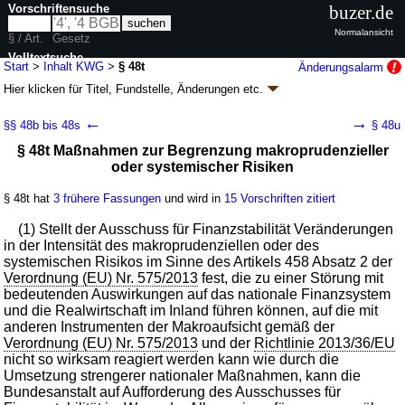
Vorschriftensuche
buzer.de
Normalansicht
§ / Art.
Gesetz
Volltextsuche
Start
>
Inhalt KWG
>
§ 48t
Änderungsalarm
Hier klicken für
Titel, Fundstelle, Änderungen
etc.
nur in KWG
§ 48t - Kreditwesengesetz (KWG)
←
→
§§ 48b bis 48s
§ 48u
neugefasst durch B. v. 09.09.1998
BGBl. I S. 2776
; zuletzt geändert durch
§ 48t Maßnahmen zur Begrenzung makroprudenzieller
Artikel 9
G. v. 12.05.2026
BGBl. 2026 I Nr. 139
oder systemischer Risiken
Geltung ab 01.07.1985; FNA: 7610-1
Aufsichtsrechtliche Vorschriften
139 weitere Fassungen
|
wird in 1722 Vorschriften zitiert
§ 48t hat
3 frühere Fassungen
und wird in
15 Vorschriften zitiert
Dritter Abschnitt Vorschriften über die Beaufsichtigung
der Institute
(1) Stellt der Ausschuss für Finanzstabilität Veränderungen
4a. Maßnahmen gegenüber Kreditinstituten bei
in der Intensität des makroprudenziellen oder des
Gefahren für die Stabilität des Finanzsystems
systemischen Risikos im Sinne des Artikels 458 Absatz 2 der
Verordnung (EU) Nr. 575/2013
fest, die zu einer Störung mit
bedeutenden Auswirkungen auf das nationale Finanzsystem
und die Realwirtschaft im Inland führen können, auf die mit
anderen Instrumenten der Makroaufsicht gemäß der
Verordnung (EU) Nr. 575/2013
und der
Richtlinie 2013/36/EU
nicht so wirksam reagiert werden kann wie durch die
Umsetzung strengerer nationaler Maßnahmen, kann die
Bundesanstalt auf Aufforderung des Ausschusses für