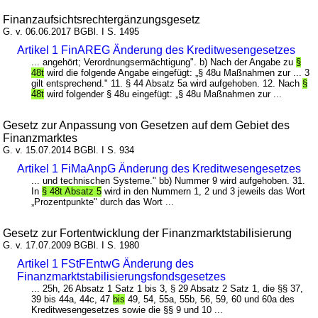
Finanzaufsichtsrechtergänzungsgesetz
G. v. 06.06.2017 BGBl. I S. 1495
Artikel 1 FinAREG Änderung des Kreditwesengesetzes
... angehört; Verordnungsermächtigung". b) Nach der Angabe zu
§
48t
wird die folgende Angabe eingefügt: „§ 48u Maßnahmen zur ... 3
gilt entsprechend." 11. § 44 Absatz 5a wird aufgehoben. 12. Nach
§
48t
wird folgender § 48u eingefügt: „§ 48u Maßnahmen zur ...
Gesetz zur Anpassung von Gesetzen auf dem Gebiet des
Finanzmarktes
G. v. 15.07.2014 BGBl. I S. 934
Artikel 1 FiMaAnpG Änderung des Kreditwesengesetzes
... und technischen Systeme." bb) Nummer 9 wird aufgehoben. 31.
In
§ 48t Absatz 5
wird in den Nummern 1, 2 und 3 jeweils das Wort
„Prozentpunkte" durch das Wort ...
Gesetz zur Fortentwicklung der Finanzmarktstabilisierung
G. v. 17.07.2009 BGBl. I S. 1980
Artikel 1 FStFEntwG Änderung des
Finanzmarktstabilisierungsfondsgesetzes
... 25h, 26 Absatz 1 Satz 1 bis 3, § 29 Absatz 2 Satz 1, die §§ 37,
39 bis 44a, 44c, 47
bis
49, 54, 55a, 55b, 56, 59, 60 und 60a des
Kreditwesengesetzes sowie die §§ 9 und 10 ...