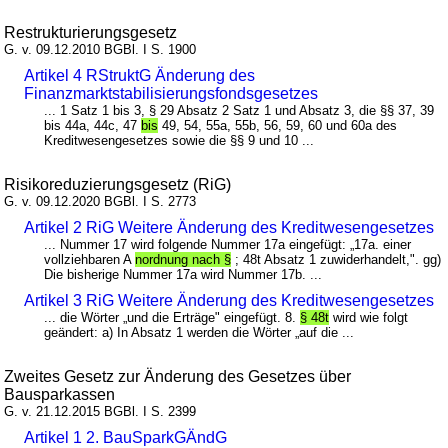
Restrukturierungsgesetz
G. v. 09.12.2010 BGBl. I S. 1900
Artikel 4 RStruktG Änderung des
Finanzmarktstabilisierungsfondsgesetzes
... 1 Satz 1 bis 3, § 29 Absatz 2 Satz 1 und Absatz 3, die §§ 37, 39
bis 44a, 44c, 47
bis
49, 54, 55a, 55b, 56, 59, 60 und 60a des
Kreditwesengesetzes sowie die §§ 9 und 10 ...
Risikoreduzierungsgesetz (RiG)
G. v. 09.12.2020 BGBl. I S. 2773
Artikel 2 RiG Weitere Änderung des Kreditwesengesetzes
... Nummer 17 wird folgende Nummer 17a eingefügt: „17a. einer
vollziehbaren A
nordnung nach §
; 48t Absatz 1 zuwiderhandelt,". gg)
Die bisherige Nummer 17a wird Nummer 17b. ...
Artikel 3 RiG Weitere Änderung des Kreditwesengesetzes
... die Wörter „und die Erträge" eingefügt. 8.
§ 48t
wird wie folgt
geändert: a) In Absatz 1 werden die Wörter „auf die ...
Zweites Gesetz zur Änderung des Gesetzes über
Bausparkassen
G. v. 21.12.2015 BGBl. I S. 2399
Artikel 1 2. BauSparkGÄndG