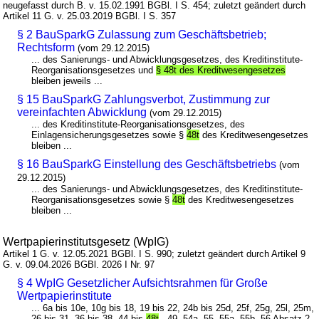
neugefasst durch B. v. 15.02.1991 BGBl. I S. 454; zuletzt geändert durch
Artikel 11 G. v. 25.03.2019 BGBl. I S. 357
§ 2 BauSparkG Zulassung zum Geschäftsbetrieb;
Rechtsform
(vom 29.12.2015)
... des Sanierungs- und Abwicklungsgesetzes, des Kreditinstitute-
Reorganisationsgesetzes und
§ 48t des Kreditwesengesetzes
bleiben jeweils ...
§ 15 BauSparkG Zahlungsverbot, Zustimmung zur
vereinfachten Abwicklung
(vom 29.12.2015)
... des Kreditinstitute-Reorganisationsgesetzes, des
Einlagensicherungsgesetzes sowie §
48t
des Kreditwesengesetzes
bleiben ...
§ 16 BauSparkG Einstellung des Geschäftsbetriebs
(vom
29.12.2015)
... des Sanierungs- und Abwicklungsgesetzes, des Kreditinstitute-
Reorganisationsgesetzes sowie §
48t
des Kreditwesengesetzes
bleiben ...
Wertpapierinstitutsgesetz (WpIG)
Artikel 1 G. v. 12.05.2021 BGBl. I S. 990; zuletzt geändert durch Artikel 9
G. v. 09.04.2026 BGBl. 2026 I Nr. 97
§ 4 WpIG Gesetzlicher Aufsichtsrahmen für Große
Wertpapierinstitute
... 6a bis 10e, 10g bis 18, 19 bis 22, 24b bis 25d, 25f, 25g, 25l, 25m,
26 bis 31, 36 bis 38, 44 bis
48t
, 49, 54a, 55, 55a, 55b, 56 Absatz 2