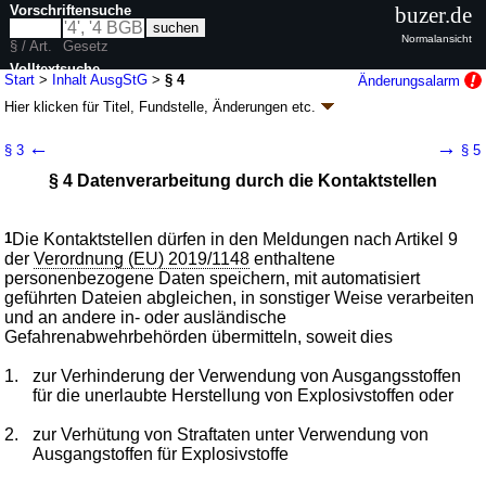
Vorschriftensuche
buzer.de
Normalansicht
§ / Art.
Gesetz
Volltextsuche
Start
>
Inhalt AusgStG
>
§ 4
Änderungsalarm
Hier klicken für
Titel, Fundstelle, Änderungen
etc.
nur in AusgStG
§ 4 - Ausgangsstoffgesetz (AusgStG)
←
→
§ 3
§ 5
Artikel 1 G. v. 03.12.2020
BGBl. I S. 2678
(
Nr. 59
); zuletzt geändert durch
§ 4 Datenverarbeitung durch die Kontaktstellen
Artikel 7
G. v. 09.01.2026
BGBl. 2026 I Nr. 3
Geltung ab 01.02.2021; FNA: 7134-4
Sprengstoffe
2 weitere Fassungen
|
Drucksachen / Entwurf / Begründung
|
1
Die Kontaktstellen dürfen in den Meldungen nach Artikel 9
wird in 10 Vorschriften zitiert
der
Verordnung (EU) 2019/1148
enthaltene
personenbezogene Daten speichern, mit automatisiert
geführten Dateien abgleichen, in sonstiger Weise verarbeiten
und an andere in- oder ausländische
Gefahrenabwehrbehörden übermitteln, soweit dies
1.
zur Verhinderung der Verwendung von Ausgangsstoffen
für die unerlaubte Herstellung von Explosivstoffen oder
2.
zur Verhütung von Straftaten unter Verwendung von
Ausgangstoffen für Explosivstoffe