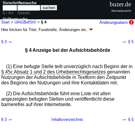
Vorschriftensuche
buzer.de
Normalansicht
§ / Art.
Gesetz
Volltextsuche
Start
>
UrhGBefStV
>
§ 4
Änderungsalarm
Hier klicken für
Titel, Fundstelle, Änderungen
etc.
nur in UrhGBefStV
§ 4 - Verordnung über befugte Stellen nach dem
←
→
§ 3
§ 5
Urheberrechtsgesetz (UrhGBefStV)
§ 4 Anzeige bei der Aufsichtsbehörde
V. v. 08.12.2018
BGBl. I S. 2423
(
Nr. 45
)
Geltung ab 01.01.2019; FNA: 440-1-6
Urheberrechtliche Vorschriften
Drucksachen / Entwurf / Begründung
(1) Eine befugte Stelle teilt unverzüglich nach Beginn der in
§ 45c Absatz 1 und 2 des Urheberrechtsgesetzes
genannten
Nutzungen der Aufsichtsbehörde in Textform den Zeitpunkt
des Beginns der Nutzungen und ihre Kontaktdaten mit.
(2) Die Aufsichtsbehörde führt eine Liste mit allen
angezeigten befugten Stellen und veröffentlicht diese
barrierefrei auf ihrer Internetseite.
←
→
§ 3
Inhaltsverzeichnis
§ 5