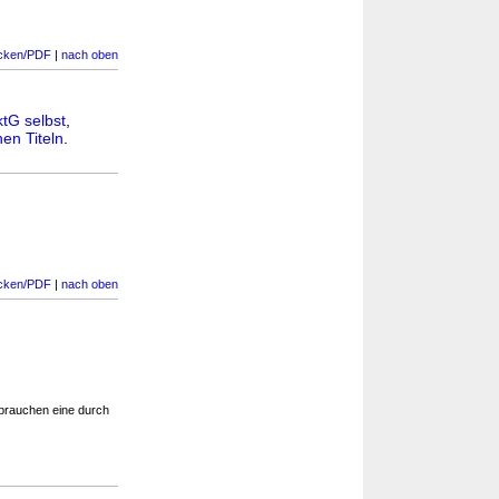
cken/PDF
|
nach oben
ktG selbst
,
en Titeln
.
cken/PDF
|
nach oben
 brauchen eine durch