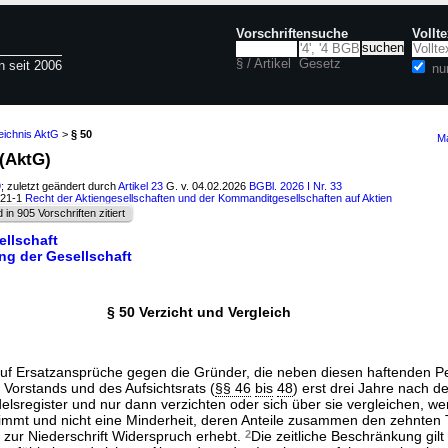
Vorschriftensuche
Vollt
§ / Artikel
Gesetz
n seit 2006
nu
eichnis AktG
>
§ 50
Ma
 (AktG)
9
; zuletzt geändert durch
Artikel 23
G. v. 04.02.2026
BGBl. 2026 I Nr. 33
121-1
Recht der Aktiengesellschaften und der Kommanditgesellschaften auf Aktien
d in 905 Vorschriften zitiert
ellschaft
ng der Gesellschaft
§ 50 Verzicht und Vergleich
auf Ersatzansprüche gegen die Gründer, die neben diesen haftenden 
 Vorstands und des Aufsichtsrats (
§§ 46
bis
48
) erst drei Jahre nach d
elsregister und nur dann verzichten oder sich über sie vergleichen, we
mt und nicht eine Minderheit, deren Anteile zusammen den zehnten T
 zur Niederschrift Widerspruch erhebt.
2
Die zeitliche Beschränkung gilt