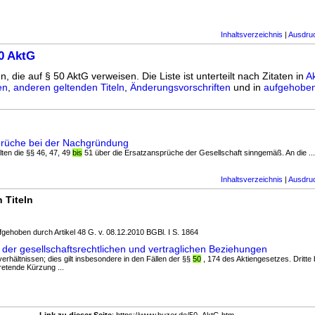
Inhaltsverzeichnis
|
Ausdru
0 AktG
n, die auf § 50 AktG verweisen. Die Liste ist unterteilt nach Zitaten in
A
en
,
anderen geltenden Titeln
,
Änderungsvorschriften
und in
aufgehoben
prüche bei der Nachgründung
lten die §§ 46, 47, 49
bis
51 über die Ersatzansprüche der Gesellschaft sinngemäß. An die ...
Inhaltsverzeichnis
|
Ausdru
 Titeln
fgehoben durch Artikel 48 G. v. 08.12.2010 BGBl. I S. 1864
r gesellschaftsrechtlichen und vertraglichen Beziehungen
verhältnissen; dies gilt insbesondere in den Fällen der §§
50
, 174 des Aktiengesetzes. Dritte
retende Kürzung ...