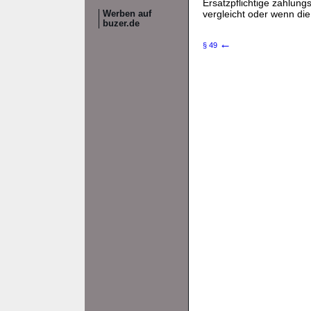
Ersatzpflichtige zahlun
vergleicht oder wenn die
Werben auf
buzer.de
←
§ 49