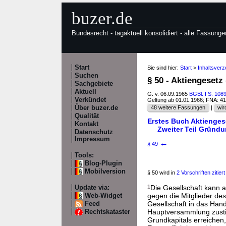
buzer.de
Bundesrecht - tagaktuell konsolidiert - alle Fassunge
Start
Sie sind hier:
Start
>
Inhaltsverz
Suchen
§ 50 - Aktiengesetz
Sachgebiete
Aktuell
G. v. 06.09.1965
BGBl. I S. 108
Verkündet
Geltung ab 01.01.1966; FNA: 4
Über buzer.de
48 weitere Fassungen
|
wir
Qualität
Erstes Buch Aktienges
Kontakt
Zweiter Teil Gründu
Datenschutz
Impressum
←
§ 49
Tools:
Blog-Plugin
Mobilversion
§ 50 wird in
2 Vorschriften zitiert
1
Die Gesellschaft kann 
Update via:
gegen die Mitglieder des
Web-Widget
Gesellschaft in das Hand
Feed
Hauptversammlung zustim
Rechtskataster
Grundkapitals erreichen,