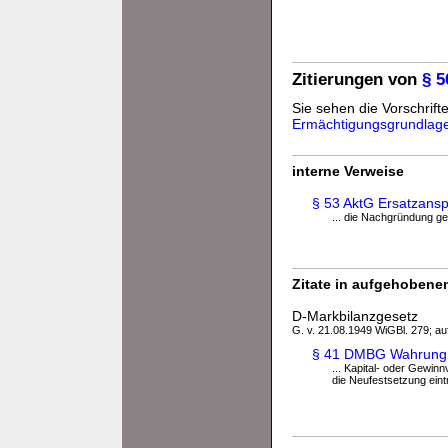
Zitierungen von
§ 5
Sie sehen die Vorschrifte
Ermächtigungsgrundlag
interne Verweise
§ 53 AktG Ersatzans
... die Nachgründung ge
Zitate in aufgehobenen
D-Markbilanzgesetz
G. v. 21.08.1949 WiGBl. 279; au
§ 41 DMBG Wahrung de
... Kapital- oder Gewinn
die Neufestsetzung eint