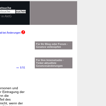
extsuche
r in AktG
il bei Änderungen
Für Ihr Blog oder Forum -
Gesetze verknüpfen
Für Ihre Internetseite -
Ticker aktuellste
Gesetzesänderungen
→
§ 51
Personen und
er Eintragung der
nn die
eil des
 nicht, wenn der