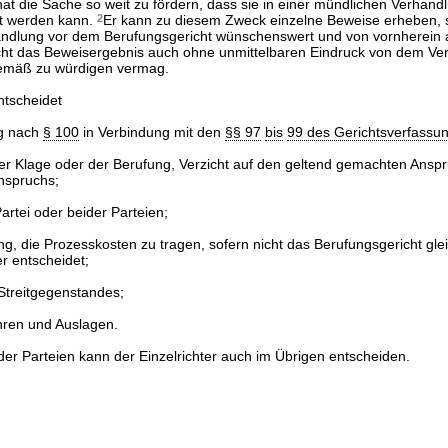
 hat die Sache so weit zu fördern, dass sie in einer mündlichen Verhan
gt werden kann.
2
Er kann zu diesem Zweck einzelne Beweise erheben, s
andlung vor dem Berufungsgericht wünschenswert und von vornherein 
ht das Beweisergebnis auch ohne unmittelbaren Eindruck von dem Ver
mäß zu würdigen vermag.
entscheidet
ng nach
§ 100
in Verbindung mit den
§§ 97
bis
99 des Gerichtsverfassu
r Klage oder der Berufung, Verzicht auf den geltend gemachten Ansp
nspruchs;
artei oder beider Parteien;
ng, die Prozesskosten zu tragen, sofern nicht das Berufungsgericht glei
r entscheidet;
Streitgegenstandes;
ren und Auslagen.
der Parteien kann der Einzelrichter auch im Übrigen entscheiden.