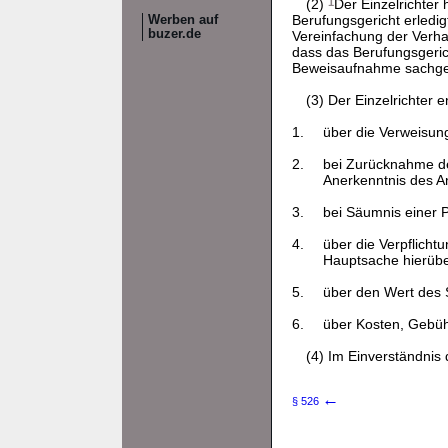
(2)
1
Der Einzelrichter
Berufungsgericht erledi
Werben auf
buzer.de
Vereinfachung der Verh
dass das Berufungsgeric
Beweisaufnahme sachge
(3) Der Einzelrichter 
1.
über die Verweisu
2.
bei Zurücknahme de
Anerkenntnis des A
3.
bei Säumnis einer P
4.
über die Verpflichtu
Hauptsache hierübe
5.
über den Wert des 
6.
über Kosten, Gebüh
(4) Im Einverständnis 
←
§ 526