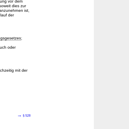
dlung vor dem
oweit dies zur
anzunehmen ist,
lauf der
ngsgesetzes
;
ruch oder
chzeitig mit der
→
§ 528