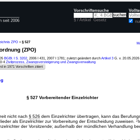
Vorschriftensuche
Vollt
§ / Artikel
Gesetz
n seit 2006
nu
zeichnis ZPO
>
§ 527
Ma
ssordnung (ZPO)
005
BGBl. I S. 3202
, 2006 I 431, 2007 I 1781; zuletzt geändert durch
Artikel 3
G. v. 20.05.202
10-4
Zivilprozess, Zwangsversteigerung und Zwangsverwaltung
rd in 1971 Vorschriften zitiert
ng
§ 527 Vorbereitender Einzelrichter
reit nicht nach
§ 526
dem Einzelrichter übertragen, kann das Berufungs
ieder als Einzelrichter zur Vorbereitung der Entscheidung zuweisen.
2
nzelrichter der Vorsitzende; außerhalb der mündlichen Verhandlung bed