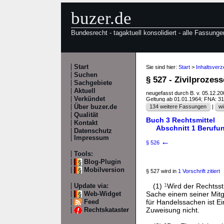
buzer.de
Bundesrecht - tagaktuell konsolidiert - alle Fassunge
Start
Sie sind hier:
Start
>
Inhaltsver
Suchen
§ 527 - Zivilproze
Sachgebiete
Aktuell
neugefasst durch B. v. 05.12.2
Verkündet
Geltung ab 01.01.1964; FNA: 3
Über buzer.de
134 weitere Fassungen
|
wi
Qualität
Buch 3 Rechtsmittel
Kontakt
Abschnitt 1 Berufu
Datenschutz
Impressum
←
§ 526
Tools:
Blog-Plugin
Mobilversion
§ 527 wird in
1 Vorschrift zitiert
(1)
1
Wird der Rechtsst
Update via:
Sache einem seiner Mitgl
Web-Widget
für Handelssachen ist Ei
Feed
Zuweisung nicht.
Rechtskataster