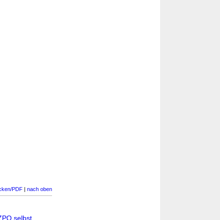
cken/PDF
|
nach oben
ZPO selbst
,