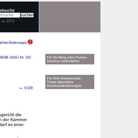
extsuche
r in ZPO
il bei Änderungen
6
BGBl. 2026 I Nr. 152
Für Ihr Blog oder Forum -
Gesetze verknüpfen
Für Ihre Internetseite -
Ticker aktuellste
Gesetzesänderungen
→
§ 528
gericht die
In der Kammer
arf es einer