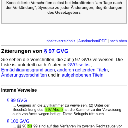
Konsolidierte Vorschriften selbst bei Inkrafttreten "am Tage nach
der Verkündung", Synopse zu jeder Änderungen, Begründungen
des Gesetzgebers
Inhaltsverzeichnis
|
Ausdrucken/PDF
|
nach oben
Zitierungen von
§ 97 GVG
Sie sehen die Vorschriften, die auf § 97 GVG verweisen. Die
Liste ist unterteilt nach Zitaten in
GVG selbst
,
Ermächtigungsgrundlagen
,
anderen geltenden Titeln
,
Änderungsvorschriften
und in
aufgehobenen Titeln
.
interne Verweise
§ 99 GVG
... Gegners an die Zivilkammer zu verweisen. (2) Unter der
Beschränkung des
§ 97 Abs. 2
ist die Kammer zu der Verweisung
auch von Amts wegen befugt. Diese Befugnis tritt auch ...
§ 100 GVG
... §§ 96
bis
99 sind auf das Verfahren im zweiten Rechtszuge vor