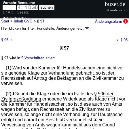
Vorschriftensuche
buzer.de
Normalansicht
§ / Art.
Gesetz
Volltextsuche
Start
>
Inhalt GVG
>
§ 97
Änderungsalarm
Hier klicken für
Titel, Fundstelle, Änderungen
etc.
nur in GVG
§ 97 - Gerichtsverfassungsgesetz (GVG)
←
→
§ 96
§ 98
neugefasst durch B. v. 09.05.1975
BGBl. I S. 1077
; zuletzt geändert durch
§ 97
Artikel 5
G. v. 02.07.2026
BGBl. 2026 I Nr. 198
Geltung ab 01.01.1975; FNA: 300-2
Gerichtsverfassung
§ 97 wird in
5 Vorschriften zitiert
91 weitere Fassungen
|
wird in 497 Vorschriften zitiert
Siebenter Titel Kammern für Handelssachen
(1) Wird vor der Kammer für Handelssachen eine nicht vor
sie gehörige Klage zur Verhandlung gebracht, so ist der
Rechtsstreit auf Antrag des Beklagten an die Zivilkammer zu
verweisen.
(2)
1
Gehört die Klage oder die im Falle des
§ 506 der
Zivilprozeßordnung
erhobene Widerklage als Klage nicht vor
die Kammer für Handelssachen, so ist diese auch von Amts
wegen befugt, den Rechtsstreit an die Zivilkammer zu
verweisen, solange nicht eine Verhandlung zur Hauptsache
erfolgt und darauf ein Beschluß verkündet ist.
2
Die
Verweisung von Amts wegen kann nicht aus dem Grund