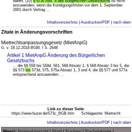
waren. (10)
§ 573c Abs. 4 des Bürgerlichen Gesetzbuchs
ist nicht
anzuwenden, wenn die Kündigungsfristen vor dem 1. September
2001 durch Vertrag ...
Inhaltsverzeichnis
|
Ausdrucken/PDF
|
nach oben
Zitate in Änderungsvorschriften
Mietrechtsanpassungsgesetz (MietAnpG)
G. v. 18.12.2018 BGBl. I S. 2648
Artikel 1 MietAnpG Änderung des Bürgerlichen
Gesetzbuchs
... die §§ 558 bis 559d, 561, 568 Absatz 1, § 569 Absatz 3 bis 5, die
§§ 573
bis
573d, 575, 575a Absatz 1, 3 und 4, die §§ 577 und 577a
entsprechend anzuwenden. ...
Link zu dieser Seite
:
https://www.buzer.de/573c_BGB.htm Schlagworte: Mietrecht
Inhaltsverzeichnis
|
Ausdrucken/PDF
|
nach oben
Menü:
Normalansicht
|
Start
|
Suchen
|
Sachgebiete
|