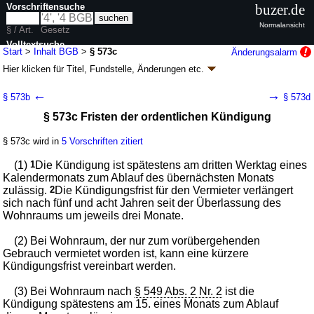
Vorschriftensuche
buzer.de
Normalansicht
§ / Art.
Gesetz
Volltextsuche
Start
>
Inhalt BGB
>
§ 573c
Änderungsalarm
Hier klicken für
Titel, Fundstelle, Änderungen
etc.
nur in BGB
§ 573c - Bürgerliches Gesetzbuch (BGB)
←
→
§ 573b
§ 573d
neugefasst durch B. v. 02.01.2002
BGBl. I S. 42
, 2909; 2003, 738; zuletzt
§ 573c Fristen der ordentlichen Kündigung
geändert durch
Artikel 6
G. v. 23.07.2026
BGBl. 2026 I Nr. 226
Geltung ab 01.01.1964; FNA: 400-2
Bürgerliches Gesetzbuch,
Einführungsgesetz und zugehörige Gesetze
§ 573c wird in
5 Vorschriften zitiert
180 weitere Fassungen
|
wird in 2387 Vorschriften zitiert
(1)
1
Die Kündigung ist spätestens am dritten Werktag eines
Buch 2 Recht der Schuldverhältnisse
Kalendermonats zum Ablauf des übernächsten Monats
Abschnitt 8 Einzelne Schuldverhältnisse
zulässig.
2
Die Kündigungsfrist für den Vermieter verlängert
Titel 5 Mietvertrag, Pachtvertrag
sich nach fünf und acht Jahren seit der Überlassung des
Untertitel 2 Mietverhältnisse über Wohnraum
Wohnraums um jeweils drei Monate.
Kapitel 5 Beendigung des Mietverhältnisses
Unterkapitel 2 Mietverhältnisse auf
(2) Bei Wohnraum, der nur zum vorübergehenden
unbestimmte Zeit
Gebrauch vermietet worden ist, kann eine kürzere
Kündigungsfrist vereinbart werden.
(3) Bei Wohnraum nach
§ 549 Abs. 2 Nr. 2
ist die
Kündigung spätestens am 15. eines Monats zum Ablauf