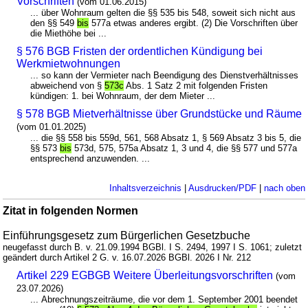
Vorschriften
(vom 01.06.2015)
... über Wohnraum gelten die §§ 535 bis 548, soweit sich nicht aus
den §§ 549
bis
577a etwas anderes ergibt. (2) Die Vorschriften über
die Miethöhe bei ...
§ 576 BGB Fristen der ordentlichen Kündigung bei
Werkmietwohnungen
... so kann der Vermieter nach Beendigung des Dienstverhältnisses
abweichend von §
573c
Abs. 1 Satz 2 mit folgenden Fristen
kündigen: 1. bei Wohnraum, der dem Mieter ...
§ 578 BGB Mietverhältnisse über Grundstücke und Räume
(vom 01.01.2025)
... die §§ 558 bis 559d, 561, 568 Absatz 1, § 569 Absatz 3 bis 5, die
§§ 573
bis
573d, 575, 575a Absatz 1, 3 und 4, die §§ 577 und 577a
entsprechend anzuwenden. ...
Inhaltsverzeichnis
|
Ausdrucken/PDF
|
nach oben
Zitat in folgenden Normen
Einführungsgesetz zum Bürgerlichen Gesetzbuche
neugefasst durch B. v. 21.09.1994 BGBl. I S. 2494, 1997 I S. 1061; zuletzt
geändert durch Artikel 2 G. v. 16.07.2026 BGBl. 2026 I Nr. 212
Artikel 229 EGBGB Weitere Überleitungsvorschriften
(vom
23.07.2026)
... Abrechnungszeiträume, die vor dem 1. September 2001 beendet