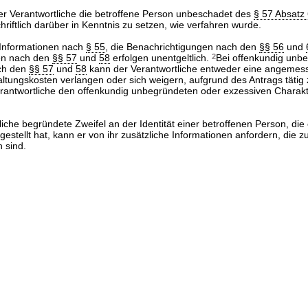
der Verantwortliche die betroffene Person unbeschadet des
§ 57 Absatz
hriftlich darüber in Kenntnis zu setzen, wie verfahren wurde.
 Informationen nach
§ 55
, die Benachrichtigungen nach den
§§ 56
und
en nach den
§§ 57
und
58
erfolgen unentgeltlich.
2
Bei offenkundig unb
ch den
§§ 57
und
58
kann der Verantwortliche entweder eine angemes
ltungskosten verlangen oder sich weigern, aufgrund des Antrags tätig
rantwortliche den offenkundig unbegründeten oder exzessiven Charakt
liche begründete Zweifel an der Identität einer betroffenen Person, die
gestellt hat, kann er von ihr zusätzliche Informationen anfordern, die z
h sind.