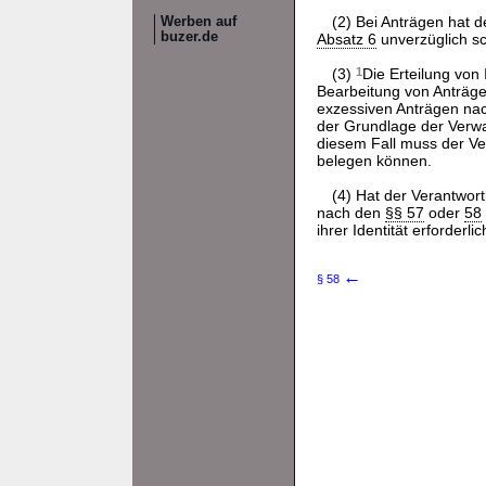
(2) Bei Anträgen hat 
Werben auf
buzer.de
Absatz 6
unverzüglich sc
(3)
1
Die Erteilung von
Bearbeitung von Anträg
exzessiven Anträgen na
der Grundlage der Verwa
diesem Fall muss der Ve
belegen können.
(4) Hat der Verantwort
nach den
§§ 57
oder
58
ihrer Identität erforderlic
←
§ 58