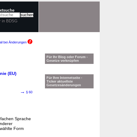
extsuche
r in BDSG
il bei Änderungen
Für Ihr Blog oder Forum -
Gesetze verknüpfen
nie (EU)
Für Ihre Internetseite -
Ticker aktuellste
Gesetzesänderungen
→
§ 60
infachen Sprache
nderer
gewählte Form