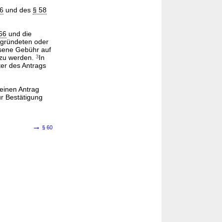
 6
und des
§ 58
66
und die
egründeten oder
sene Gebühr auf
 zu werden.
3
In
er des Antrags
 einen Antrag
ur Bestätigung
→
§ 60