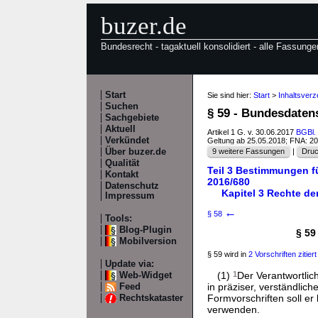
buzer.de
Bundesrecht - tagaktuell konsolidiert - alle Fassunge
Start
Sie sind hier:
Start
>
Inhaltsver
Suchen
§ 59 - Bundesdate
Sachgebiete
Aktuell
Artikel 1 G. v. 30.06.2017
BGBl. 
Verkündet
Geltung ab 25.05.2018; FNA: 2
Über buzer.de
9 weitere Fassungen
|
Druc
Qualität
Teil 3 Bestimmungen fü
Kontakt
2016/680
Datenschutz
Kapitel 3 Rechte de
Impressum
←
§ 58
Tools:
Blog-Plugin
§ 59
Mobilversion
§ 59 wird in
2 Vorschriften zitiert
Update via:
(1)
1
Der Verantwortlic
Web-Widget
in präziser, verständlic
Feed
Formvorschriften soll er
Rechtskataster
verwenden.