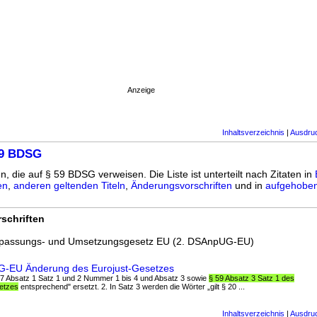
Anzeige
Inhaltsverzeichnis
|
Ausdru
59 BDSG
n, die auf § 59 BDSG verweisen. Die Liste ist unterteilt nach Zitaten in
en
,
anderen geltenden Titeln
,
Änderungsvorschriften
und in
aufgehoben
schriften
npassungs- und Umsetzungsgesetz EU (2. DSAnpUG-EU)
UG-EU Änderung des Eurojust-Gesetzes
§ 57 Absatz 1 Satz 1 und 2 Nummer 1 bis 4 und Absatz 3 sowie
§ 59 Absatz 3 Satz 1 des
etzes
entsprechend" ersetzt. 2. In Satz 3 werden die Wörter „gilt § 20 ...
Inhaltsverzeichnis
|
Ausdru