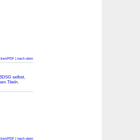
cken/PDF
|
nach oben
BDSG selbst
,
en Titeln
.
cken/PDF
|
nach oben