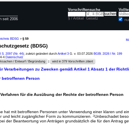
Vorschriftensuche
Vollt
§ / Artikel
Gesetz
n seit 2006
nu
zeichnis BDSG
>
§ 59
Ma
nschutzgesetz (BDSG)
I S. 2097
(
Nr. 44
); zuletzt geändert durch
Artikel 3
G. v. 03.07.2026
BGBl. 2026 I Nr. 199
04-4
Datenschutz
ksachen / Entwurf / Begründung
|
wird in 379 Vorschriften zitiert
r Verarbeitungen zu Zwecken gemäß Artikel 1 Absatz 1 der Richtli
r betroffenen Person
 Verfahren für die Ausübung der Rechte der betroffenen Person
he hat mit betroffenen Personen unter Verwendung einer klaren und e
her und leicht zugänglicher Form zu kommunizieren.
2
Unbeschadet beso
 bei der Beantwortung von Anträgen grundsätzlich die für den Antrag 