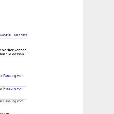
cken/PDF
|
nach oben
d
vorher
können
nden Sie dessen
der Fassung vom
der Fassung vom
der Fassung vom