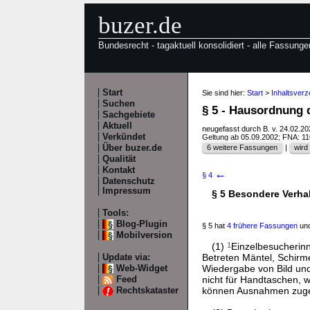
buzer.de
Bundesrecht - tagaktuell konsolidiert - alle Fassunge
Start
Sie sind hier:
Start
>
Inhaltsver
Suchen
§ 5 - Hausordnung
Sachgebiete
Aktuell
neugefasst durch B. v. 24.02.2
Verkündet
Geltung ab 05.09.2002; FNA: 1
Über buzer.de
6 weitere Fassungen
|
wird 
Qualität
Kontakt
←
§ 4
Datenschutz
Impressum
§ 5 Besondere Verha
Tools:
Blog-Plugin
§ 5 hat
4 frühere Fassungen
und
Mobilversion
(1)
1
Einzelbesucherin
Betreten Mäntel, Schirm
Update via:
Wiedergabe von Bild un
Web-Widget
nicht für Handtaschen, 
Feed
können Ausnahmen zuge
Rechtskataster