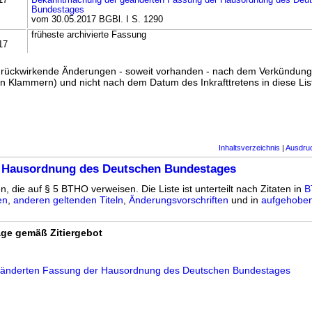
17
Bekanntmachung der geänderten Fassung der Hausordnung des Deu
Bundestages
vom 30.05.2017 BGBl. I S. 1290
früheste archivierte Fassung
17
ss rückwirkende Änderungen - soweit vorhanden - nach dem Verkündun
n Klammern) und nicht nach dem Datum des Inkrafttretens in diese List
Inhaltsverzeichnis
|
Ausdru
5 Hausordnung des Deutschen Bundestages
n, die auf § 5 BTHO verweisen. Die Liste ist unterteilt nach Zitaten in
B
en
,
anderen geltenden Titeln
,
Änderungsvorschriften
und in
aufgehoben
ge gemäß Zitiergebot
änderten Fassung der Hausordnung des Deutschen Bundestages