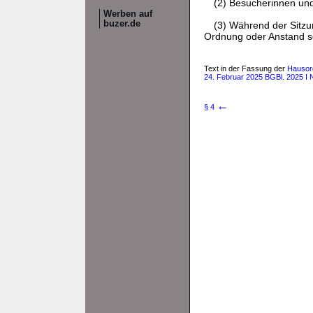
(2) Besucherinnen un
Werben auf
buzer.de
(3) Während der Sitzu
Ordnung oder Anstand so
Text in der Fassung der
Hausord
24. Februar 2025 BGBl. 2025 I N
←
§ 4