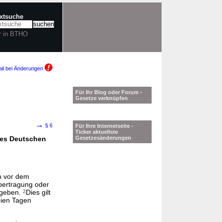
extsuche
r in BTHO
il bei Änderungen
Für Ihr Blog oder Forum -
Gesetze verknüpfen
→
§ 6
Für Ihre Internetseite -
Ticker aktuellste
des Deutschen
Gesetzesänderungen
n vor dem
bertragung oder
ugeben.
2
Dies gilt
eien Tagen