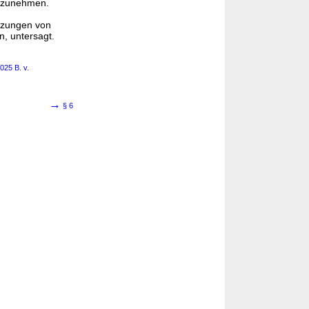
inzunehmen.
etzungen von
n, untersagt.
25 B. v.
→
§ 6