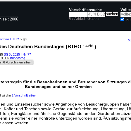
Vorschriftensuche
Vollt
§ / Artikel
Gesetz
n seit 2006
nu
zeichnis BTHO
>
§ 5
Ma
 des Deutschen Bundestages (BTHO
k.a.Abk.
)
025
BGBl. 2025 I Nr. 77
101-1-5
Bundestag
in 6 Vorschriften zitiert
ltensregeln für die Besucherinnen und Besucher von Sitzungen 
Bundestages und seiner Gremien
 wird in
1 Vorschrift zitiert
nen und Einzelbesucher sowie Angehörige von Besuchergruppen habe
e, Koffer und Taschen sowie Geräte zur Aufzeichnung, Übermittlung, Ü
d Ton, Ferngläser und ähnliche Gegenstände an den Garderoben abz
wenn sie vorher einer Kontrolle unterzogen worden sind.
3
An sitzungsfr
lassen werden.