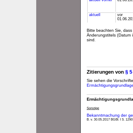
aktuell
vorher
01.06.20
aktuell
vor
01.06.20
Bitte beachten Sie, da
Änderungstitels (Datum i
sind.
Zitierungen von
§ 
Sie sehen die Vorschrifte
Ermächtigungsgrundlag
Ermächtigungsgrundla
Sonstige
Bekanntmachung der ge
B. v. 30.05.2017 BGBl. I S. 1290