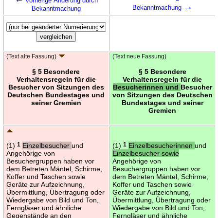
vorherige Änderung durch
→
Bekanntmachung
Bekanntmachung
(Text alte Fassung)
(Text neue Fassung)
§ 5 Besondere
§ 5 Besondere
Verhaltensregeln für die
Verhaltensregeln für die
Besucher von Sitzungen des
Besucherinnen und
Besucher
Deutschen Bundestages und
von Sitzungen des Deutschen
seiner Gremien
Bundestages und seiner
Gremien
(1)
1
Einzelbesucher
und
(1)
1
Einzelbesucherinnen
und
Angehörige von
Einzelbesucher sowie
Besuchergruppen haben vor
Angehörige von
dem Betreten Mäntel, Schirme,
Besuchergruppen haben vor
Koffer und Taschen sowie
dem Betreten Mäntel, Schirme,
Geräte zur Aufzeichnung,
Koffer und Taschen sowie
Übermittlung, Übertragung oder
Geräte zur Aufzeichnung,
Wiedergabe von Bild und Ton,
Übermittlung, Übertragung oder
Ferngläser und ähnliche
Wiedergabe von Bild und Ton,
Gegenstände an den
Ferngläser und ähnliche