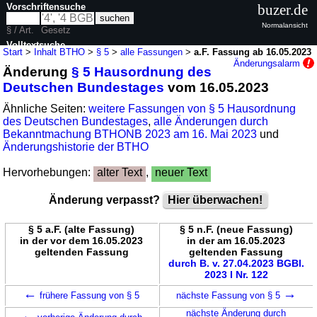
Vorschriftensuche
buzer.de
Normalansicht
§ / Art.
Gesetz
Volltextsuche
Start
>
Inhalt BTHO
>
§ 5
>
alle Fassungen
>
a.F. Fassung ab 16.05.2023
Änderungsalarm
Änderung
§ 5 Hausordnung des
nur in BTHO
Deutschen Bundestages
vom 16.05.2023
Ähnliche Seiten:
weitere Fassungen von § 5 Hausordnung
des Deutschen Bundestages
,
alle Änderungen durch
Bekanntmachung BTHONB 2023 am 16. Mai 2023
und
Änderungshistorie der BTHO
Hervorhebungen:
alter Text
,
neuer Text
Änderung verpasst?
Hier überwachen!
§ 5 a.F. (alte Fassung)
§ 5 n.F. (neue Fassung)
in der vor dem 16.05.2023
in der am 16.05.2023
geltenden Fassung
geltenden Fassung
durch B. v. 27.04.2023 BGBl.
2023 I Nr. 122
←
→
frühere Fassung von § 5
nächste Fassung von § 5
←
nächste Änderung durch