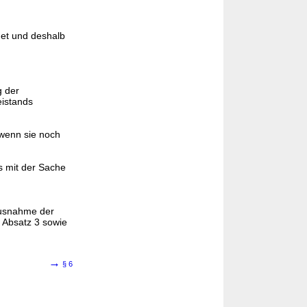
det und deshalb
g der
eistands
 wenn sie noch
s mit der Sache
usnahme der
a Absatz 3 sowie
→
§ 6