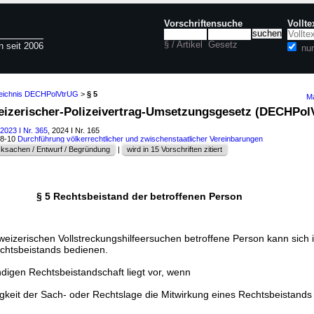
Vorschriftensuche
Vollt
§ / Artikel
Gesetz
n seit 2006
nu
zeichnis DECHPolVtrUG
>
§ 5
Ma
eizerischer-Polizeivertrag-Umsetzungsgesetz (DECHPol
2023 I Nr. 365
, 2024 I Nr. 165
88-10
Durchführung völkerrechtlicher und zwischenstaatlicher Vereinbarungen
ksachen / Entwurf / Begründung
|
wird in 15 Vorschriften zitiert
§ 5 Rechtsbeistand der betroffenen Person
weizerischen Vollstreckungshilfeersuchen betroffene Person kann sich 
chtsbeistands bedienen.
ndigen Rechtsbeistandschaft liegt vor, wenn
gkeit der Sach- oder Rechtslage die Mitwirkung eines Rechtsbeistands