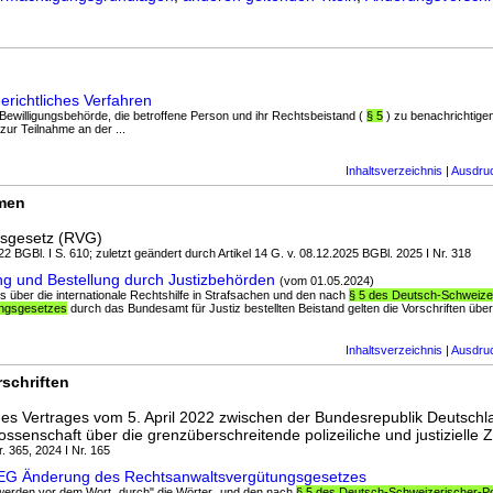
richtliches Verfahren
e Bewilligungsbehörde, die betroffene Person und ihr Rechtsbeistand (
§ 5
) zu benachrichtigen
zur Teilnahme an der ...
Inhaltsverzeichnis
|
Ausdru
rmen
gsgesetz (RVG)
2 BGBl. I S. 610; zuletzt geändert durch Artikel 14 G. v. 08.12.2025 BGBl. 2025 I Nr. 318
g und Bestellung durch Justizbehörden
(vom 01.05.2024)
es über die internationale Rechtshilfe in Strafsachen und den nach
§ 5 des Deutsch-Schweize
ungsgesetzes
durch das Bundesamt für Justiz bestellten Beistand gelten die Vorschriften über 
Inhaltsverzeichnis
|
Ausdru
schriften
s Vertrages vom 5. April 2022 zwischen der Bundesrepublik Deutschl
ssenschaft über die grenzüberschreitende polizeiliche und justiziell
. 365, 2024 I Nr. 165
rEG Änderung des Rechtsanwaltsvergütungsgesetzes
1 werden vor dem Wort „durch" die Wörter „und den nach
§ 5 des Deutsch-Schweizerischer-Pol