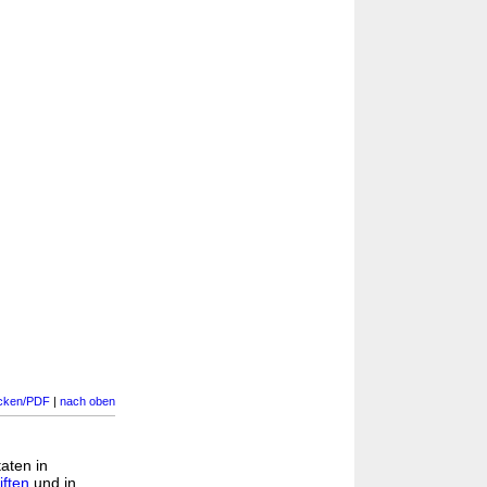
cken/PDF
|
nach oben
taten in
ften
und in