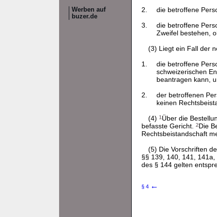
2.
die betroffene Per
Werben auf
buzer.de
3.
die betroffene Pers
Zweifel bestehen, 
(3) Liegt ein Fall der
1.
die betroffene Pers
schweizerischen En
beantragen kann, 
2.
der betroffenen Pe
keinen Rechtsbeist
(4)
1
Über die Bestellu
befasste Gericht.
2
Die B
Rechtsbeistandschaft meh
(5) Die Vorschriften d
§§ 139, 140, 141, 141a, 
des § 144 gelten entspr
←
§ 4