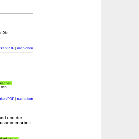
. Die
cken/PDF
|
nach oben
rischer-
den ...
cken/PDF
|
nach oben
and und der
e Zusammenarbeit
izeivertrag-