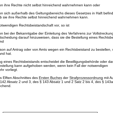
son ihre Rechte nicht selbst hinreichend wahrnehmen kann oder
on sich außerhalb des Geltungsbereichs dieses Gesetzes in Haft befin
ob sie ihre Rechte selbst hinreichend wahrnehmen kann.
 notwendigen Rechtsbeistandschaft vor, so ist
on bei der Bekanntgabe der Einleitung des Verfahrens zur Vollstreckun
tscheidung darauf hinzuweisen, dass sie die Bestellung eines Rechtsb
und
rson auf Antrag oder von Amts wegen ein Rechtsbeistand zu bestellen,
and hat.
ng eines Rechtsbeistands entscheidet die Bewilligungsbehörde oder da
estellung kann aufgehoben werden, wenn kein Fall der notwendigen
r vorliegt.
es Elften Abschnittes des
Ersten Buches
der
Strafprozessordnung
mit A
142 Absatz 2 und 3, des § 143 Absatz 1 und 2 Satz 2 bis 4, des § 143
echend.