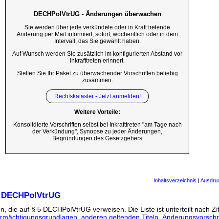
DECHPolVtrUG - Änderungen überwachen
Sie werden über jede verkündete oder in Kraft tretende
Änderung per Mail informiert, sofort, wöchentlich oder in dem
Intervall, das Sie gewählt haben.
Auf Wunsch werden Sie zusätzlich im konfigurierten Abstand vor
Inkrafttreten erinnert.
Stellen Sie Ihr Paket zu überwachender Vorschriften beliebig
zusammen.
Rechtskataster - Jetzt anmelden!
Weitere Vorteile:
Konsolidierte Vorschriften selbst bei Inkrafttreten "am Tage nach
der Verkündung", Synopse zu jeder Änderungen,
Begründungen des Gesetzgebers
Inhaltsverzeichnis
|
Ausdru
5 DECHPolVtrUG
n, die auf § 5 DECHPolVtrUG verweisen. Die Liste ist unterteilt nach Zi
rmächtigungsgrundlagen
,
anderen geltenden Titeln
,
Änderungsvorschri