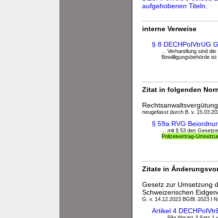
aufgehobenen Titeln
.
interne Verweise
§ 8 DECHPolVtrUG Ge
... Verhandlung sind di
Bewilligungsbehörde ist 
Zitat in folgenden No
Rechtsanwaltsvergütun
neugefasst durch B. v. 15.03.202
§ 59a RVG Beiordnun
... mit § 53 des Gesetz
Polizeivertrag-Umsetz
Zitate in Änderungsvor
Gesetz zur Umsetzung de
Schweizerischen Eidgeno
G. v. 14.12.2023 BGBl. 2023 I Nr
Artikel 4 DECHPolVt
... 59a Absatz 3 Satz 