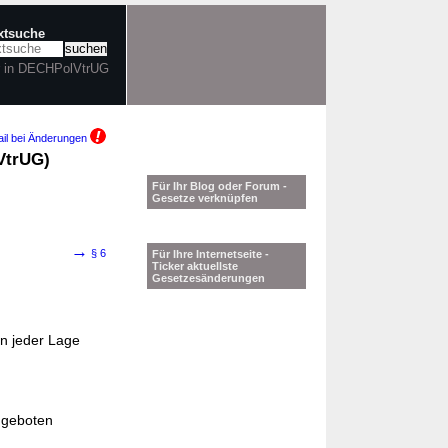
extsuche
r in DECHPolVtrUG
il bei Änderungen
VtrUG)
Für Ihr Blog oder Forum -
Gesetze verknüpfen
→
§ 6
Für Ihre Internetseite -
Ticker aktuellste
Gesetzesänderungen
in jeder Lage
 geboten