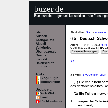
buzer.de
Bundesrecht - tagaktuell konsolidiert - alle Fassunge
Start
Sie sind hier:
Start
>
Inhaltsver
Suchen
§ 5 - Deutsch-Schw
Sachgebiete
Aktuell
Artikel 1 G. v. 14.12.2023
BGBl. 
Verkündet
Geltung ab 01.05.2024; FNA: 1
Über buzer.de
2 weitere Fassungen
|
Druc
Qualität
Kontakt
←
§ 4
Datenschutz
Impressum
Tools:
§ 5 wird in
3 Vorschriften zitiert
Blog-Plugin
(1) Die von einem sch
Mobilversion
des Verfahrens eines Re
Update via:
(2) Ein Fall der notwe
Web-Widget
Feed
1.
wegen der Schwieri
Rechtskataster
erscheint,