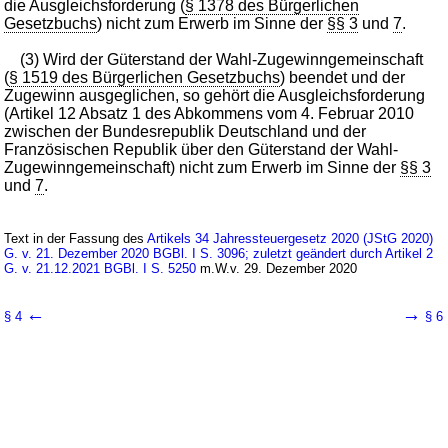
die Ausgleichsforderung (
§ 1378 des Bürgerlichen
Gesetzbuchs
) nicht zum Erwerb im Sinne der
§§ 3
und
7
.
(3) Wird der Güterstand der Wahl-Zugewinngemeinschaft
(
§ 1519 des Bürgerlichen Gesetzbuchs
) beendet und der
Zugewinn ausgeglichen, so gehört die Ausgleichsforderung
(Artikel 12 Absatz 1 des Abkommens vom 4. Februar 2010
zwischen der Bundesrepublik Deutschland und der
Französischen Republik über den Güterstand der Wahl-
Zugewinngemeinschaft) nicht zum Erwerb im Sinne der
§§ 3
und
7
.
Text in der Fassung des
Artikels 34 Jahressteuergesetz 2020 (JStG 2020)
G. v. 21. Dezember 2020 BGBl. I S. 3096; zuletzt geändert durch Artikel 2
G. v. 21.12.2021 BGBl. I S. 5250
m.W.v. 29. Dezember 2020
←
→
§ 4
§ 6