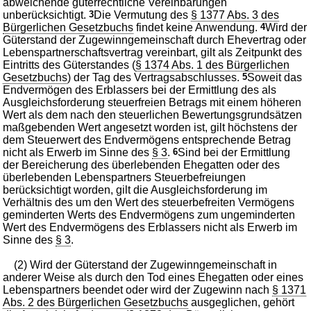
abweichende güterrechtliche Vereinbarungen
unberücksichtigt.
3
Die Vermutung des
§ 1377 Abs. 3 des
Bürgerlichen Gesetzbuchs
findet keine Anwendung.
4
Wird der
Güterstand der Zugewinngemeinschaft durch Ehevertrag oder
Lebenspartnerschaftsvertrag vereinbart, gilt als Zeitpunkt des
Eintritts des Güterstandes (
§ 1374 Abs. 1 des Bürgerlichen
Gesetzbuchs
) der Tag des Vertragsabschlusses.
5
Soweit das
Endvermögen des Erblassers bei der Ermittlung des als
Ausgleichsforderung steuerfreien Betrags mit einem höheren
Wert als dem nach den steuerlichen Bewertungsgrundsätzen
maßgebenden Wert angesetzt worden ist, gilt höchstens der
dem Steuerwert des Endvermögens entsprechende Betrag
nicht als Erwerb im Sinne des
§ 3
.
6
Sind bei der Ermittlung
der Bereicherung des überlebenden Ehegatten oder des
überlebenden Lebenspartners Steuerbefreiungen
berücksichtigt worden, gilt die Ausgleichsforderung im
Verhältnis des um den Wert des steuerbefreiten Vermögens
geminderten Werts des Endvermögens zum ungeminderten
Wert des Endvermögens des Erblassers nicht als Erwerb im
Sinne des
§ 3
.
(2) Wird der Güterstand der Zugewinngemeinschaft in
anderer Weise als durch den Tod eines Ehegatten oder eines
Lebenspartners beendet oder wird der Zugewinn nach
§ 1371
Abs. 2 des Bürgerlichen Gesetzbuchs
ausgeglichen, gehört