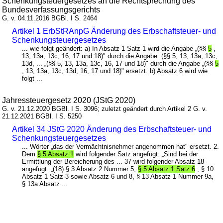
Schenkungsteuergesetzes an die Rechtsprechung des
Bundesverfassungsgerichts
G. v. 04.11.2016 BGBl. I S. 2464
Artikel 1 ErbStRAnpG Änderung des Erbschaftsteuer- und
Schenkungsteuergesetzes
... wie folgt geändert: a) In Absatz 1 Satz 1 wird die Angabe „(§§
5
,
13, 13a, 13c, 16, 17 und 18)" durch die Angabe „(§§ 5, 13, 13a, 13c,
13d, ... „(§§ 5, 13, 13a, 13c, 16, 17 und 18)" durch die Angabe „(§§
5
, 13, 13a, 13c, 13d, 16, 17 und 18)" ersetzt. b) Absatz 6 wird wie
folgt ...
Jahressteuergesetz 2020 (JStG 2020)
G. v. 21.12.2020 BGBl. I S. 3096; zuletzt geändert durch Artikel 2 G. v.
21.12.2021 BGBl. I S. 5250
Artikel 34 JStG 2020 Änderung des Erbschaftsteuer- und
Schenkungsteuergesetzes
... Wörter „das der Vermächtnisnehmer angenommen hat" ersetzt. 2.
Dem
§ 5 Absatz 1
wird folgender Satz angefügt: „Sind bei der
Ermittlung der Bereicherung des ... 37 wird folgender Absatz 18
angefügt: „(18) § 3 Absatz 2 Nummer 5,
§ 5 Absatz 1 Satz 6
, § 10
Absatz 1 Satz 3 sowie Absatz 6 und 8, § 13 Absatz 1 Nummer 9a,
§ 13a Absatz ...