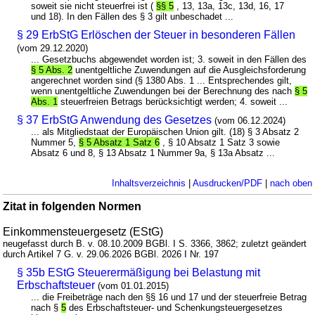
soweit sie nicht steuerfrei ist (
§§ 5
, 13, 13a, 13c, 13d, 16, 17
und 18). In den Fällen des § 3 gilt unbeschadet ...
§ 29 ErbStG Erlöschen der Steuer in besonderen Fällen
(vom 29.12.2020)
... Gesetzbuchs abgewendet worden ist; 3. soweit in den Fällen des
§ 5 Abs. 2
unentgeltliche Zuwendungen auf die Ausgleichsforderung
angerechnet worden sind (§ 1380 Abs. 1 ... Entsprechendes gilt,
wenn unentgeltliche Zuwendungen bei der Berechnung des nach
§ 5
Abs. 1
steuerfreien Betrags berücksichtigt werden; 4. soweit ...
§ 37 ErbStG Anwendung des Gesetzes
(vom 06.12.2024)
... als Mitgliedstaat der Europäischen Union gilt. (18) § 3 Absatz 2
Nummer 5,
§ 5 Absatz 1 Satz 6
, § 10 Absatz 1 Satz 3 sowie
Absatz 6 und 8, § 13 Absatz 1 Nummer 9a, § 13a Absatz ...
Inhaltsverzeichnis
|
Ausdrucken/PDF
|
nach oben
Zitat in folgenden Normen
Einkommensteuergesetz (EStG)
neugefasst durch B. v. 08.10.2009 BGBl. I S. 3366, 3862; zuletzt geändert
durch Artikel 7 G. v. 29.06.2026 BGBl. 2026 I Nr. 197
§ 35b EStG Steuerermäßigung bei Belastung mit
Erbschaftsteuer
(vom 01.01.2015)
... die Freibeträge nach den §§ 16 und 17 und der steuerfreie Betrag
nach §
5
des Erbschaftsteuer- und Schenkungsteuergesetzes