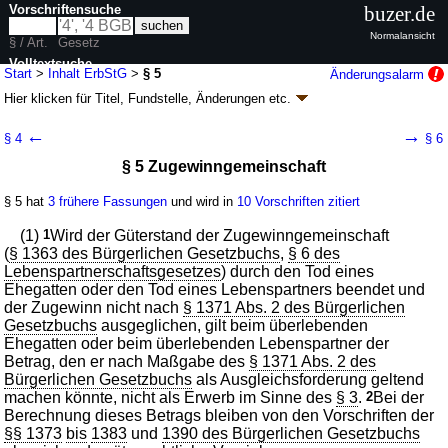
Vorschriftensuche
buzer.de
Normalansicht
§ / Art.
Gesetz
Volltextsuche
Start
>
Inhalt ErbStG
>
§ 5
Änderungsalarm
Hier klicken für
Titel, Fundstelle, Änderungen
etc.
nur in ErbStG
§ 5 - Erbschaftsteuer- und
←
→
§ 4
§ 6
Schenkungsteuergesetz (ErbStG)
§ 5 Zugewinngemeinschaft
neugefasst durch B. v. 27.02.1997
BGBl. I S. 378
; zuletzt geändert durch
Artikel 10
G. v. 22.06.2026
BGBl. 2026 I Nr. 192
§ 5 hat
3 frühere Fassungen
und wird in
10 Vorschriften zitiert
Geltung ab 01.01.1974; FNA: 611-8-2-2
Besitz- und Verkehrsteuern,
Vermögensabgaben
(1)
1
Wird der Güterstand der Zugewinngemeinschaft
32 weitere Fassungen
|
wird in 69 Vorschriften zitiert
(
§ 1363 des Bürgerlichen Gesetzbuchs
,
§ 6 des
Abschnitt 1 Steuerpflicht
Lebenspartnerschaftsgesetzes
) durch den Tod eines
Ehegatten oder den Tod eines Lebenspartners beendet und
der Zugewinn nicht nach
§ 1371 Abs. 2 des Bürgerlichen
Gesetzbuchs
ausgeglichen, gilt beim überlebenden
Ehegatten oder beim überlebenden Lebenspartner der
Betrag, den er nach Maßgabe des
§ 1371 Abs. 2 des
Bürgerlichen Gesetzbuchs
als Ausgleichsforderung geltend
machen könnte, nicht als Erwerb im Sinne des
§ 3
.
2
Bei der
Berechnung dieses Betrags bleiben von den Vorschriften der
§§ 1373
bis
1383
und
1390 des Bürgerlichen Gesetzbuchs