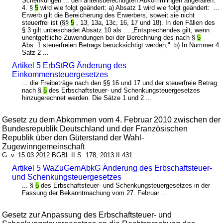
Schenkungen ... den anteilsberechtigten Abkömmlingen angefallen."
4. §
5
wird wie folgt geändert: a) Absatz 1 wird wie folgt geändert: ...
Erwerb gilt die Bereicherung des Erwerbers, soweit sie nicht
steuerfrei ist (§§
5
, 13, 13a, 13c, 16, 17 und 18). In den Fällen des
§ 3 gilt unbeschadet Absatz 10 als ... „Entsprechendes gilt, wenn
unentgeltliche Zuwendungen bei der Berechnung des nach §
5
Abs. 1 steuerfreien Betrags berücksichtigt werden;". b) In Nummer 4
Satz 2 ...
Artikel 5 ErbStRG Änderung des
Einkommensteuergesetzes
... die Freibeträge nach den §§ 16 und 17 und der steuerfreie Betrag
nach §
5
des Erbschaftsteuer- und Schenkungsteuergesetzes
hinzugerechnet werden. Die Sätze 1 und 2 ...
Gesetz zu dem Abkommen vom 4. Februar 2010 zwischen der
Bundesrepublik Deutschland und der Französischen
Republik über den Güterstand der Wahl-
Zugewinngemeinschaft
G. v. 15.03.2012 BGBl. II S. 178, 2013 II 431
Artikel 5 WaZuGemAbkG Änderung des Erbschaftsteuer-
und Schenkungsteuergesetzes
... §
5
des Erbschaftsteuer- und Schenkungsteuergesetzes in der
Fassung der Bekanntmachung vom 27. Februar ...
Gesetz zur Anpassung des Erbschaftsteuer- und