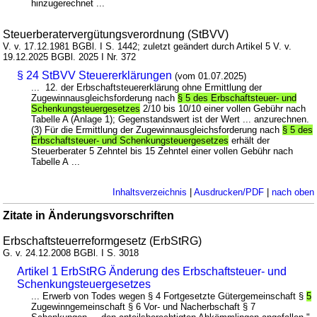
hinzugerechnet ...
Steuerberatervergütungsverordnung (StBVV)
V. v. 17.12.1981 BGBl. I S. 1442; zuletzt geändert durch Artikel 5 V. v.
19.12.2025 BGBl. 2025 I Nr. 372
§ 24 StBVV Steuererklärungen
(vom 01.07.2025)
... 12. der Erbschaftsteuererklärung ohne Ermittlung der
Zugewinnausgleichsforderung nach
§ 5 des Erbschaftsteuer- und
Schenkungsteuergesetzes
2/10 bis 10/10 einer vollen Gebühr nach
Tabelle A (Anlage 1); Gegenstandswert ist der Wert ... anzurechnen.
(3) Für die Ermittlung der Zugewinnausgleichsforderung nach
§ 5 des
Erbschaftsteuer- und Schenkungsteuergesetzes
erhält der
Steuerberater 5 Zehntel bis 15 Zehntel einer vollen Gebühr nach
Tabelle A ...
Inhaltsverzeichnis
|
Ausdrucken/PDF
|
nach oben
Zitate in Änderungsvorschriften
Erbschaftsteuerreformgesetz (ErbStRG)
G. v. 24.12.2008 BGBl. I S. 3018
Artikel 1 ErbStRG Änderung des Erbschaftsteuer- und
Schenkungsteuergesetzes
... Erwerb von Todes wegen § 4 Fortgesetzte Gütergemeinschaft §
5
Zugewinngemeinschaft § 6 Vor- und Nacherbschaft § 7