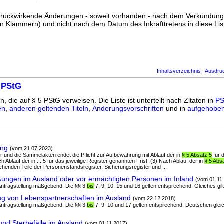
ss rückwirkende Änderungen - soweit vorhanden - nach dem Verkündun
n Klammern) und nicht nach dem Datum des Inkrafttretens in diese List
Inhaltsverzeichnis
|
Ausdru
 PStG
n, die auf § 5 PStG verweisen. Die Liste ist unterteilt nach Zitaten in
PS
en
,
anderen geltenden Titeln
,
Änderungsvorschriften
und in
aufgehoben
ung
(vom 21.07.2023)
ter und die Sammelakten endet die Pflicht zur Aufbewahrung mit Ablauf der in
§ 5 Absatz 5
für d
h Ablauf der in ... 5 für das jeweilige Register genannten Frist. (3) Nach Ablauf der in
§ 5 Abs
echenden Teile der Personenstandsregister, Sicherungsregister und ...
ungen im Ausland oder vor ermächtigten Personen im Inland
(vom 01.11
r Antragstellung maßgebend. Die §§ 3
bis
7, 9, 10, 15 und 16 gelten entsprechend. Gleiches gilt 
g von Lebenspartnerschaften im Ausland
(vom 22.12.2018)
r Antragstellung maßgebend. Die §§ 3
bis
7, 9, 10 und 17 gelten entsprechend. Deutschen gleic
nd Sterbefälle im Ausland
(vom 01.11.2017)