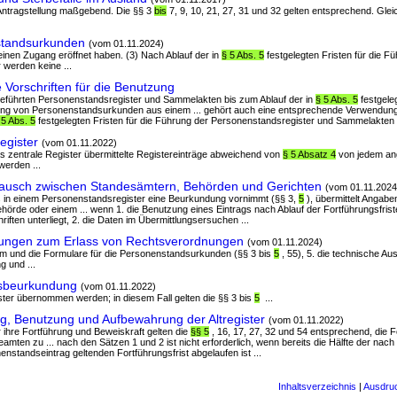
r Antragstellung maßgebend. Die §§ 3
bis
7, 9, 10, 21, 27, 31 und 32 gelten entsprechend. Gleich
standsurkunden
(vom 01.11.2024)
 einen Zugang eröffnet haben. (3) Nach Ablauf der in
§ 5 Abs. 5
festgelegten Fristen für die F
 werden keine ...
 Vorschriften für die Benutzung
geführten Personenstandsregister und Sammelakten bis zum Ablauf der in
§ 5 Abs. 5
festgeleg
ilung von Personenstandsurkunden aus einem ... gehört auch eine entsprechende Verwendun
 5 Abs. 5
festgelegten Fristen für die Führung der Personenstandsregister und Sammelakten si
egister
(vom 01.11.2022)
as zentrale Register übermittelte Registereinträge abweichend von
§ 5 Absatz 4
von jedem an
werden ...
ausch zwischen Standesämtern, Behörden und Gerichten
(vom 01.11.2024
s in einem Personenstandsregister eine Beurkundung vornimmt (§§ 3,
5
), übermittelt Angabe
örde oder einem ... wenn 1. die Benutzung eines Eintrags nach Ablauf der Fortführungsfris
riften unterliegt, 2. die Daten im Übermittlungsersuchen ...
ungen zum Erlass von Rechtsverordnungen
(vom 01.11.2024)
irm und die Formulare für die Personenstandsurkunden (§§ 3 bis
5
, 55), 5. die technische Au
g und ...
sbeurkundung
(vom 01.11.2022)
gister übernommen werden; in diesem Fall gelten die §§ 3 bis
5
...
g, Benutzung und Aufbewahrung der Altregister
(vom 01.11.2022)
r ihre Fortführung und Beweiskraft gelten die
§§ 5
, 16, 17, 27, 32 und 54 entsprechend, die
mten zu ... nach den Sätzen 1 und 2 ist nicht erforderlich, wenn bereits die Hälfte der nach
standseintrag geltenden Fortführungsfrist abgelaufen ist ...
Inhaltsverzeichnis
|
Ausdru