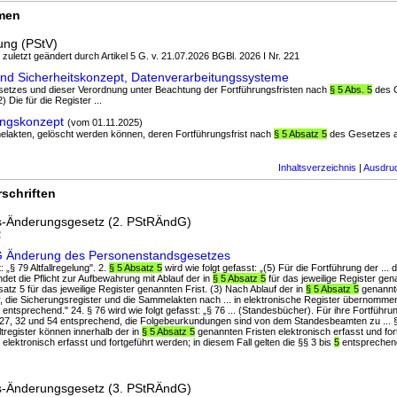
rmen
ung (PStV)
; zuletzt geändert durch Artikel 5 G. v. 21.07.2026 BGBl. 2026 I Nr. 221
und Sicherheitskonzept, Datenverarbeitungssysteme
esetzes und dieser Verordnung unter Beachtung der Fortführungsfristen nach
§ 5 Abs. 5
des 
 Die für die Register ...
ungskonzept
(vom 01.11.2025)
melakten, gelöscht werden können, deren Fortführungsfrist nach
§ 5 Absatz 5
des Gesetzes ab
Inhaltsverzeichnis
|
Ausdru
schriften
s-Änderungsgesetz (2. PStRÄndG)
2
dG Änderung des Personenstandsgesetzes
 „§ 79 Altfallregelung". 2.
§ 5 Absatz 5
wird wie folgt gefasst: „(5) Für die Fortführung der ...
et die Pflicht zur Aufbewahrung mit Ablauf der in
§ 5 Absatz 5
für das jeweilige Register gen
Absatz 5 für das jeweilige Register genannten Frist. (3) Nach Ablauf der in
§ 5 Absatz 5
genannte
, die Sicherungsregister und die Sammelakten nach ... in elektronische Register übernomme
entsprechend." 24. § 76 wird wie folgt gefasst: „§ 76 ... (Standesbücher). Für ihre Fortführ
 27, 32 und 54 entsprechend, die Folgebeurkundungen sind von dem Standesbeamten zu ... §
ltregister können innerhalb der in
§ 5 Absatz 5
genannten Fristen elektronisch erfasst und for
.. elektronisch erfasst und fortgeführt werden; in diesem Fall gelten die §§ 3 bis
5
entsprechend
s-Änderungsgesetz (3. PStRÄndG)