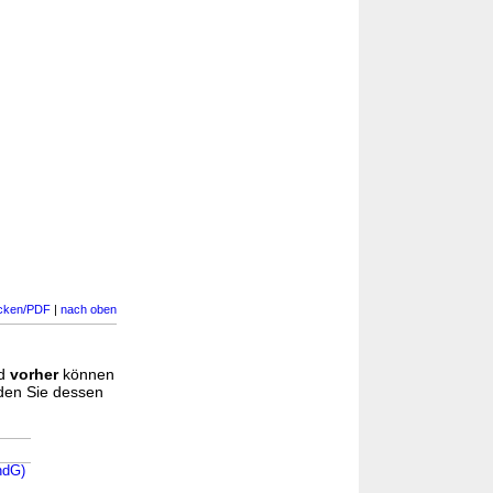
cken/PDF
|
nach oben
d
vorher
können
nden Sie dessen
ndG)