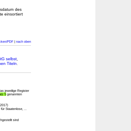
gsdatum des
e einsortiert
cken/PDF
|
nach oben
tG selbst
,
en Titeln
.
as jeweilige Register
atz 5
genannten
.2017)
für Staatenlose, ...
hgestellt sind