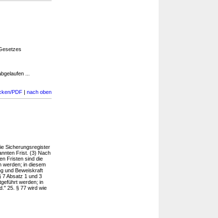
Gesetzes
gelaufen ...
cken/PDF
|
nach oben
 die Sicherungsregister
annten Frist. (3) Nach
n Fristen sind die
n werden; in diesem
ung und Beweiskraft
 7 Absatz 1 und 3
tgeführt werden; in
." 25. § 77 wird wie