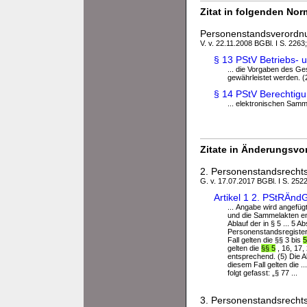
Zitat in folgenden No
Personenstandsverordn
V. v. 22.11.2008 BGBl. I S. 2263
§ 13 PStV Betriebs- 
... die Vorgaben des G
gewährleistet werden. (2)
§ 14 PStV Berechtig
... elektronischen Sam
Zitate in Änderungsvor
2. Personenstandsrecht
G. v. 17.07.2017 BGBl. I S. 252
Artikel 1 2. PStRÄn
... Angabe wird angefügt:
und die Sammelakten end
Ablauf der in § 5 ... 5 
Personenstandsregister
Fall gelten die §§ 3 bis
5
gelten die
§§ 5
, 16, 17,
entsprechend. (5) Die A
diesem Fall gelten die .
folgt gefasst: „§ 77 ...
3. Personenstandsrecht