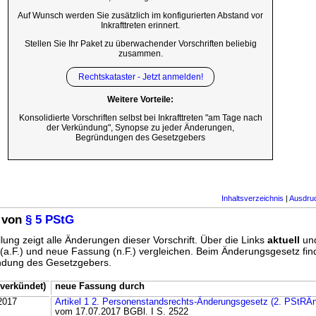
Auf Wunsch werden Sie zusätzlich im konfigurierten Abstand vor
Inkrafttreten erinnert.
Stellen Sie Ihr Paket zu überwachender Vorschriften beliebig
zusammen.
Rechtskataster - Jetzt anmelden!
Weitere Vorteile:
Konsolidierte Vorschriften selbst bei Inkrafttreten "am Tage nach
der Verkündung", Synopse zu jeder Änderungen,
Begründungen des Gesetzgebers
Inhaltsverzeichnis
|
Ausdru
 von
§ 5 PStG
lung zeigt alle Änderungen dieser Vorschrift. Über die Links
aktuell
un
g (a.F.) und neue Fassung (n.F.) vergleichen. Beim Änderungsgesetz fi
ündung des Gesetzgebers.
verkündet)
neue Fassung durch
2017
Artikel 1 2. Personenstandsrechts-Änderungsgesetz (2. PStRÄ
vom 17.07.2017 BGBl. I S. 2522