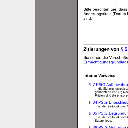
Bitte beachten Sie, da
Änderungstitels (Datum i
sind.
Zitierungen von
§ 5
Sie sehen die Vorschrifte
Ermächtigungsgrundlag
interne Verweise
§ 7 PStG Aufbewahr
... die Sicherungsregis
genannten Frist. (3) Nac
Fristen sind die entspr
§ 34 PStG Eheschließ
... ist der Zeitpunkt de
§ 35 PStG Begründun
... ist der Zeitpunkt de
Staatenlose, ...
§ 36 PStG Geburten u