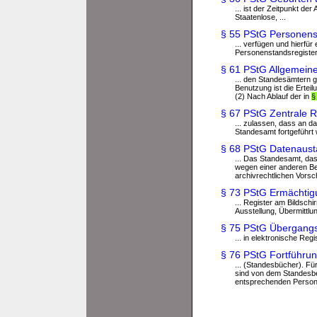
... ist der Zeitpunkt de
Staatenlose, ...
§ 55 PStG Personen
... verfügen und hierfür
Personenstandsregister
§ 61 PStG Allgemeine
... den Standesämtern 
Benutzung ist die Erte
(2) Nach Ablauf der in
§
§ 67 PStG Zentrale R
... zulassen, dass an d
Standesamt fortgeführt 
§ 68 PStG Datenaust
... Das Standesamt, da
wegen einer anderen Beh
archivrechtlichen Vorsch
§ 73 PStG Ermächtig
... Register am Bildsch
Ausstellung, Übermittlun
§ 75 PStG Übergang
... in elektronische Re
§ 76 PStG Fortführun
... (Standesbücher). Fü
sind von dem Standesbea
entsprechenden Personen