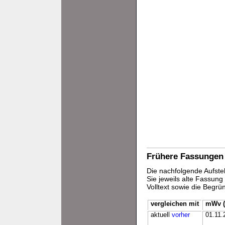
Frühere Fassungen
Die nachfolgende Aufstel
Sie jeweils alte Fassun
Volltext sowie die Begr
vergleichen mit
mWv (
aktuell
vorher
01.11.