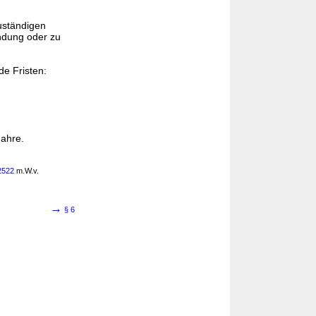
uständigen
ndung oder zu
de Fristen:
Jahre.
2522
m.W.v.
→
§ 6