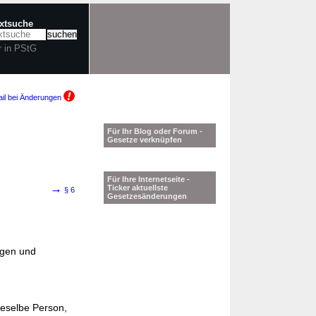
extsuche
r in PStG
il bei Änderungen
Für Ihr Blog oder Forum -
Gesetze verknüpfen
Für Ihre Internetseite -
→
Ticker aktuellste
§ 6
Gesetzesänderungen
ngen und
eselbe Person,