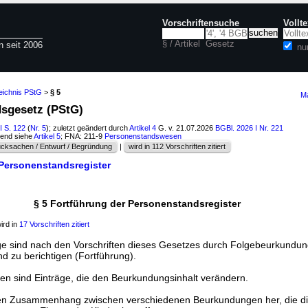
Vorschriftensuche
Vollt
§ / Artikel
Gesetz
n seit 2006
nu
eichnis PStG
>
§ 5
Ma
dsgesetz (PStG)
I S. 122
(
Nr. 5
); zuletzt geändert durch
Artikel 4
G. v. 21.07.2026
BGBl. 2026 I Nr. 221
hend siehe
Artikel 5
; FNA: 211-9
Personenstandswesen
cksachen / Entwurf / Begründung
|
wird in 112 Vorschriften zitiert
 Personenstandsregister
§ 5 Fortführung der Personenstandsregister
ird in
17 Vorschriften zitiert
äge sind nach den Vorschriften dieses Gesetzes durch Folgebeurkundu
d zu berichtigen (Fortführung).
n sind Einträge, die den Beurkundungsinhalt verändern.
 den Zusammenhang zwischen verschiedenen Beurkundungen her, die di