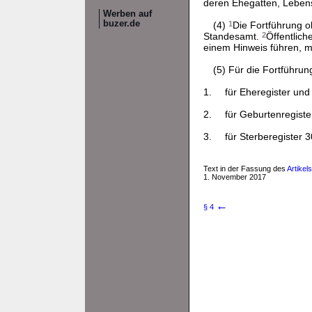
deren Ehegatten, Lebensp
Werben auf
buzer.de
(4)
1
Die Fortführung o
Standesamt.
2
Öffentlic
einem Hinweis führen, mi
(5) Für die Fortführun
1.
für Eheregister und
2.
für Geburtenregiste
3.
für Sterberegister 
Text in der Fassung des
Artikel
1. November 2017
←
§ 4