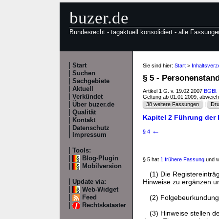
buzer.de
Bundesrecht - tagaktuell konsolidiert - alle Fassunge
Start
Sie sind hier:
Start
>
Inhaltsverz
Suchen
§ 5 - Personenstan
Sachgebiete
Aktuell
Artikel 1 G. v. 19.02.2007
BGBl. 
Verkündet
Geltung ab 01.01.2009, abweic
Über buzer.de
38 weitere Fassungen
|
Dru
Qualität
Kapitel 2 Führung der
Kontakt
Datenschutz
←
§ 4
Impressum
Tools:
Blog-Plugin
§ 5 hat
1 frühere Fassung
und w
Mobilversion
(1) Die Registereintr
Hinweise zu ergänzen un
Update via:
Web-Widget
(2) Folgebeurkundunge
Feed
Rechtskataster
(3) Hinweise stellen