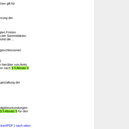
es gilt für
ührung der
ten Fristen.
g der Sammelakten.
nd die ...
geschlossenen
)
n hierüber von Amts
ten nach
§ 5 Absatz 5
sgestaltung der
 Folgebeurkundungen
§ 5 Absatz 5
für den
cken/PDF
|
nach oben