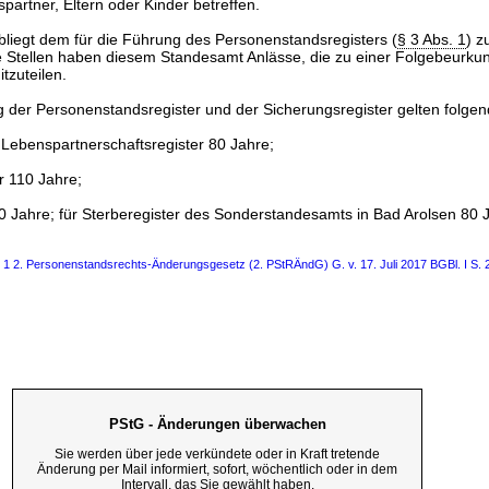
artner, Eltern oder Kinder betreffen.
bliegt dem für die Führung des Personenstandsregisters (
§ 3 Abs. 1
) z
he Stellen haben diesem Standesamt Anlässe, die zu einer Folgebeurku
tzuteilen.
g der Personenstandsregister und der Sicherungsregister gelten folgen
 Lebenspartnerschaftsregister 80 Jahre;
r 110 Jahre;
30 Jahre; für Sterberegister des Sonderstandesamts in Bad Arolsen 80 
s 1 2. Personenstandsrechts-Änderungsgesetz (2. PStRÄndG) G. v. 17. Juli 2017 BGBl. I S. 
PStG - Änderungen überwachen
Sie werden über jede verkündete oder in Kraft tretende
Änderung per Mail informiert, sofort, wöchentlich oder in dem
Intervall, das Sie gewählt haben.