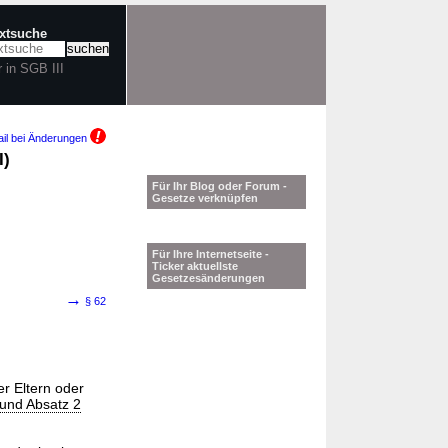
extsuche
r in SGB III
il bei Änderungen
I)
Für Ihr Blog oder Forum -
Gesetze verknüpfen
Für Ihre Internetseite -
Ticker aktuellste
Gesetzesänderungen
→
§ 62
r Eltern oder
und Absatz 2