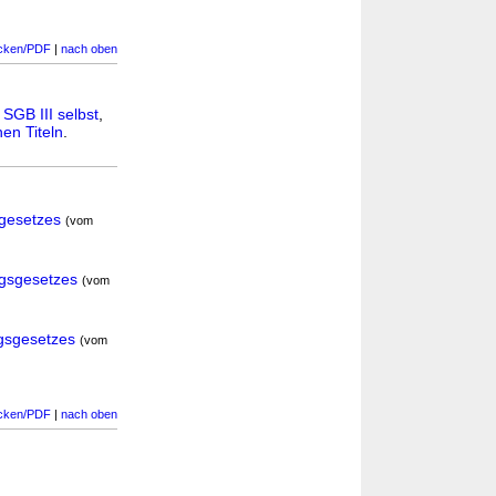
cken/PDF
|
nach oben
n
SGB III selbst
,
en Titeln
.
gesetzes
(vom
ngsgesetzes
(vom
gsgesetzes
(vom
cken/PDF
|
nach oben