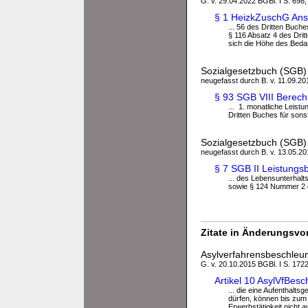
G. v. 29.04.2022 BGBl. I S. 698;
§ 1 HeizkZuschG Ans
... 56 des Dritten Buch
§ 116 Absatz 4 des Drit
sich die Höhe des Beda
Sozialgesetzbuch (SGB) A
neugefasst durch B. v. 11.09.201
§ 93 SGB VIII Bere
... 1. monatliche Leist
Dritten Buches für sons
Sozialgesetzbuch (SGB) 
neugefasst durch B. v. 13.05.201
§ 7 SGB II Leistungs
... des Lebensunterhalt
sowie § 124 Nummer 2 d
Zitate in Änderungsvor
Asylverfahrensbeschleu
G. v. 20.10.2015 BGBl. I S. 172
Artikel 10 AsylVfBes
... die eine Aufenthalt
dürfen, können bis zum 
Erwerbstätigkeit nicht a