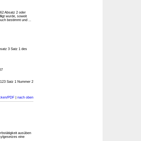
 62 Absatz 2 oder
ligt wurde, soweit
uch bestimmt und ...
satz 3 Satz 1 des
07
§ 123 Satz 1 Nummer 2
cken/PDF
|
nach oben
rbstätigkeit ausüben
ylgesetzes eine