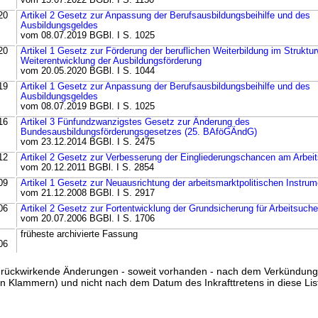
vom 15.07.2022 BGBl. I S. 1150
20
Artikel 2 Gesetz zur Anpassung der Berufsausbildungsbeihilfe und des
Ausbildungsgeldes
vom 08.07.2019 BGBl. I S. 1025
20
Artikel 1 Gesetz zur Förderung der beruflichen Weiterbildung im Struktu
Weiterentwicklung der Ausbildungsförderung
vom 20.05.2020 BGBl. I S. 1044
19
Artikel 1 Gesetz zur Anpassung der Berufsausbildungsbeihilfe und des
Ausbildungsgeldes
vom 08.07.2019 BGBl. I S. 1025
16
Artikel 3 Fünfundzwanzigstes Gesetz zur Änderung des
Bundesausbildungsförderungsgesetzes (25. BAföGÄndG)
vom 23.12.2014 BGBl. I S. 2475
12
Artikel 2 Gesetz zur Verbesserung der Eingliederungschancen am Arbei
vom 20.12.2011 BGBl. I S. 2854
09
Artikel 1 Gesetz zur Neuausrichtung der arbeitsmarktpolitischen Instru
vom 21.12.2008 BGBl. I S. 2917
06
Artikel 2 Gesetz zur Fortentwicklung der Grundsicherung für Arbeitsuch
vom 20.07.2006 BGBl. I S. 1706
früheste archivierte Fassung
06
ss rückwirkende Änderungen - soweit vorhanden - nach dem Verkündun
n Klammern) und nicht nach dem Datum des Inkrafttretens in diese List