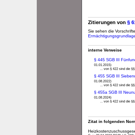
Zitierungen von
§ 6
Sie sehen die Vorschrifte
Ermächtigungsgrundlag
interne Verweise
§ 445 SGB III Fünfu
01.01.2015)
... von § 422 sind die §
§ 455 SGB III Siebe
01.08.2022)
... von § 422 sind die §
§ 455a SGB III Neun
01.08.2024)
... von § 422 sind die §
Zitat in folgenden No
Heizkostenzuschussges