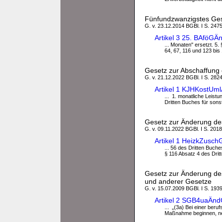
Fünfundzwanzigstes Ges
G. v. 23.12.2014 BGBl. I S. 2475
Artikel 3 25. BAföGÄ
... Monaten" ersetzt. 5.
64, 67, 116 und 123 bis
Gesetz zur Abschaffung 
G. v. 21.12.2022 BGBl. I S. 2824
Artikel 1 KJHKostUm
... 1. monatliche Leist
Dritten Buches für sons
Gesetz zur Änderung de
G. v. 09.11.2022 BGBl. I S. 2018
Artikel 1 HeizkZusc
... 56 des Dritten Buch
§ 116 Absatz 4 des Drit
Gesetz zur Änderung des
und anderer Gesetze
G. v. 15.07.2009 BGBl. I S. 1939
Artikel 2 SGB4uaÄnd
... „(3a) Bei einer be
Maßnahme beginnen, neb