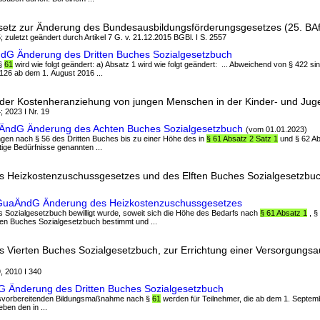
etz zur Änderung des Bundesausbildungsförderungsgesetzes (25. B
; zuletzt geändert durch Artikel 7 G. v. 21.12.2015 BGBl. I S. 2557
ndG Änderung des Dritten Buches Sozialgesetzbuch
 §
61
wird wie folgt geändert: a) Absatz 1 wird wie folgt geändert: ... Abweichend von § 422 si
 126 ab dem 1. August 2016 ...
der Kostenheranziehung von jungen Menschen in der Kinder- und Juge
; 2023 I Nr. 19
lÄndG Änderung des Achten Buches Sozialgesetzbuch
(vom 01.01.2023)
ungen nach § 56 des Dritten Buches bis zu einer Höhe des in
§ 61 Absatz 2 Satz 1
und § 62 Ab
tige Bedürfnisse genannten ...
s Heizkostenzuschussgesetzes und des Elften Buches Sozialgesetzbu
hGuaÄndG Änderung des Heizkostenzuschussgesetzes
es Sozialgesetzbuch bewilligt wurde, soweit sich die Höhe des Bedarfs nach
§ 61 Absatz 1
, §
ten Buches Sozialgesetzbuch bestimmt und ...
 Vierten Buches Sozialgesetzbuch, zur Errichtung einer Versorgungs
, 2010 I 340
G Änderung des Dritten Buches Sozialgesetzbuch
rufsvorbereitenden Bildungsmaßnahme nach §
61
werden für Teilnehmer, die ab dem 1. Septem
en den in ...