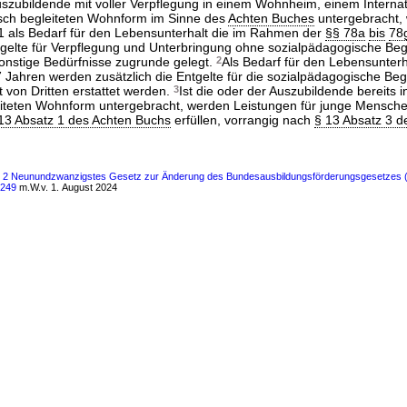
Auszubildende mit voller Verpflegung in einem Wohnheim, einem Internat
sch begleiteten Wohnform im Sinne des
Achten Buches
untergebracht,
 als Bedarf für den Lebensunterhalt die im Rahmen der
§§ 78a
bis
78
gelte für Verpflegung und Unterbringung ohne sozialpädagogische Begl
sonstige Bedürfnisse zugrunde gelegt.
2
Als Bedarf für den Lebensunterh
 Jahren werden zusätzlich die Entgelte für die sozialpädagogische Be
t von Dritten erstattet werden.
3
Ist die oder der Auszubildende bereits 
iteten Wohnform untergebracht, werden Leistungen für junge Menschen
13 Absatz 1 des Achten Buchs
erfüllen, vorrangig nach
§ 13 Absatz 3 d
ls 2 Neunundzwanzigstes Gesetz zur Änderung des Bundesausbildungsförderungsgesetzes
 249
m.W.v. 1. August 2024