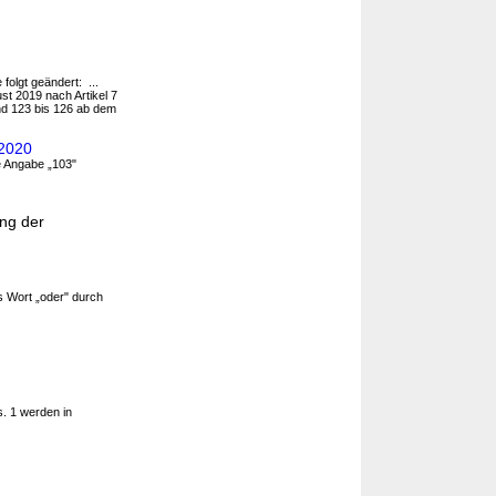
 folgt geändert: ...
st 2019 nach Artikel 7
nd 123 bis 126 ab dem
 2020
e Angabe „103"
ung der
as Wort „oder" durch
s. 1 werden in