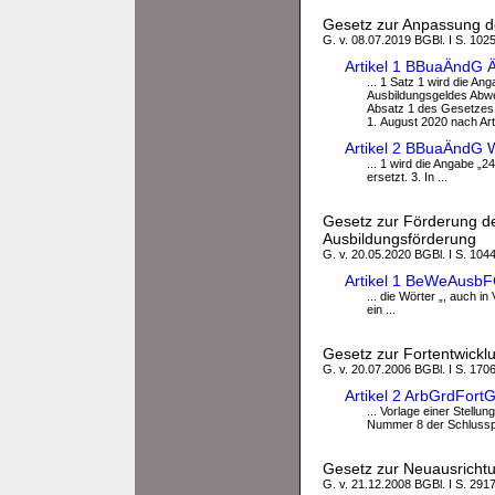
Gesetz zur Anpassung de
G. v. 08.07.2019 BGBl. I S. 102
Artikel 1 BBuaÄndG 
... 1 Satz 1 wird die An
Ausbildungsgeldes Abwe
Absatz 1 des Gesetzes .
1. August 2020 nach Art
Artikel 2 BBuaÄndG 
... 1 wird die Angabe „2
ersetzt. 3. In ...
Gesetz zur Förderung de
Ausbildungsförderung
G. v. 20.05.2020 BGBl. I S. 1044
Artikel 1 BeWeAusbF
... die Wörter „, auch in
ein ...
Gesetz zur Fortentwickl
G. v. 20.07.2006 BGBl. I S. 170
Artikel 2 ArbGrdFort
... Vorlage einer Stellu
Nummer 8 der Schlusspu
Gesetz zur Neuausrichtu
G. v. 21.12.2008 BGBl. I S. 2917