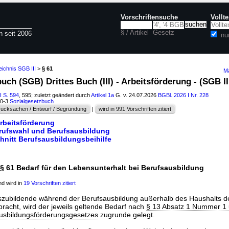
Vorschriftensuche
Vollt
§ / Artikel
Gesetz
n seit 2006
nu
eichnis SGB III
>
§ 61
Ma
uch (SGB) Drittes Buch (III) - Arbeitsförderung - (SGB II
I S. 594
, 595; zuletzt geändert durch
Artikel 1a
G. v. 24.07.2026
BGBl. 2026 I Nr. 228
60-3
Sozialgesetzbuch
ucksachen / Entwurf / Begründung
|
wird in 991 Vorschriften zitiert
Arbeitsförderung
Berufswahl und Berufsausbildung
chnitt Berufsausbildungsbeihilfe
§ 61 Bedarf für den Lebensunterhalt bei Berufsausbildung
d wird in
19 Vorschriften zitiert
Auszubildende während der Berufsausbildung außerhalb des Haushalts de
ebracht, wird der jeweils geltende Bedarf nach
§ 13 Absatz 1 Nummer 1 
sbildungsförderungsgesetzes
zugrunde gelegt.