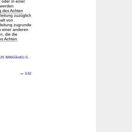
 oder in einer
 werden
g des Achten
eitung zuzüglich
alt von
gleitung zugrunde
in einer anderen
, die die
es Achten
 (29. BAföGÄndG) G.
→
§ 62