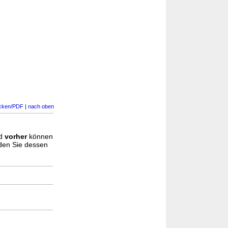
cken/PDF
|
nach oben
d
vorher
können
nden Sie dessen