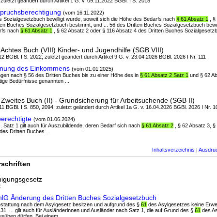
 zuletzt geändert durch Artikel 1 G. v. 09.11.2022 BGBl. I S. 2018
pruchsberechtigung
(vom 16.11.2022)
es Sozialgesetzbuch bewilligt wurde, soweit sich die Höhe des Bedarfs nach
§ 61 Absatz 1
, §
ten Buches Sozialgesetzbuch bestimmt, und ... 56 des Dritten Buches Sozialgesetzbuch bewil
rfs nach
§ 61 Absatz 1
, § 62 Absatz 2 oder § 116 Absatz 4 des Dritten Buches Sozialgesetzb
chtes Buch (VIII) Kinder- und Jugendhilfe (SGB VIII)
2 BGBl. I S. 2022; zuletzt geändert durch Artikel 9 G. v. 23.04.2026 BGBl. 2026 I Nr. 111
chnung des Einkommens
(vom 01.01.2025)
ungen nach § 56 des Dritten Buches bis zu einer Höhe des in
§ 61 Absatz 2 Satz 1
und § 62 Ab
tige Bedürfnisse genannten ...
Zweites Buch (II) - Grundsicherung für Arbeitsuchende (SGB II)
1 BGBl. I S. 850, 2094; zuletzt geändert durch Artikel 1a G. v. 16.04.2026 BGBl. 2026 I Nr. 1
berechtigte
(vom 01.06.2024)
s. Satz 1 gilt auch für Auszubildende, deren Bedarf sich nach
§ 61 Absatz 2
, § 62 Absatz 3, 
es Dritten Buches ...
Inhaltsverzeichnis
|
Ausdru
schriften
nigungsgesetz
2
chlG Änderung des Dritten Buches Sozialgesetzbuch
sgestattung nach dem Asylgesetz besitzen und aufgrund des §
61
des Asylgesetzes keine Erwe
31. ... gilt auch für Ausländerinnen und Ausländer nach Satz 1, die auf Grund des §
61
des As
usüben dürfen. Bei einem ...