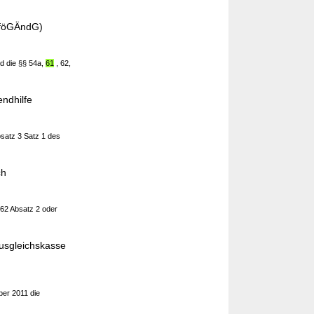
AföGÄndG)
nd die §§ 54a,
61
, 62,
ndhilfe
satz 3 Satz 1 des
ch
 62 Absatz 2 oder
ausgleichskasse
ber 2011 die