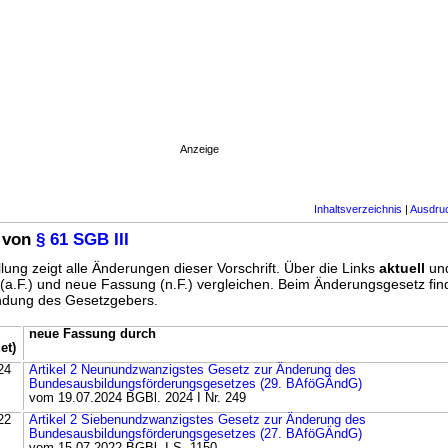
Anzeige
Inhaltsverzeichnis
|
Ausdru
 von
§ 61 SGB III
lung zeigt alle Änderungen dieser Vorschrift. Über die Links
aktuell
un
g (a.F.) und neue Fassung (n.F.) vergleichen. Beim Änderungsgesetz fi
ündung des Gesetzgebers.
neue Fassung durch
et)
24
Artikel 2 Neunundzwanzigstes Gesetz zur Änderung des
Bundesausbildungsförderungsgesetzes (29. BAföGÄndG)
vom 19.07.2024 BGBl. 2024 I Nr. 249
22
Artikel 2 Siebenundzwanzigstes Gesetz zur Änderung des
Bundesausbildungsförderungsgesetzes (27. BAföGÄndG)