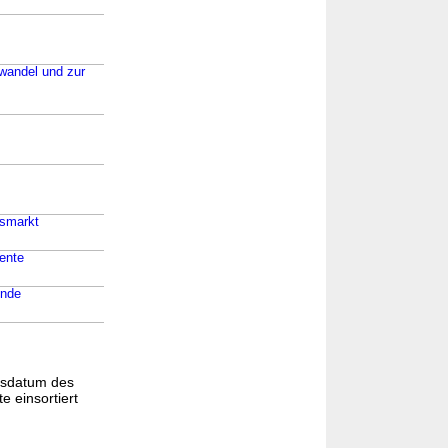
rwandel und zur
tsmarkt
mente
ende
gsdatum des
e einsortiert