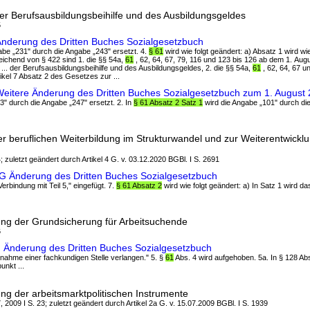
r Berufsausbildungsbeihilfe und des Ausbildungsgeldes
5
Änderung des Dritten Buches Sozialgesetzbuch
gabe „231" durch die Angabe „243" ersetzt. 4.
§ 61
wird wie folgt geändert: a) Absatz 1 wird wie
ichend von § 422 sind 1. die §§ 54a,
61
, 62, 64, 67, 79, 116 und 123 bis 126 ab dem 1. Augu
.. der Berufsausbildungsbeihilfe und des Ausbildungsgeldes, 2. die §§ 54a,
61
, 62, 64, 67 u
ikel 7 Absatz 2 des Gesetzes zur ...
Weitere Änderung des Dritten Buches Sozialgesetzbuch zum 1. August
43" durch die Angabe „247" ersetzt. 2. In
§ 61 Absatz 2 Satz 1
wird die Angabe „101" durch di
r beruflichen Weiterbildung im Strukturwandel und zur Weiterentwickl
; zuletzt geändert durch Artikel 4 G. v. 03.12.2020 BGBl. I S. 2691
G Änderung des Dritten Buches Sozialgesetzbuch
 Verbindung mit Teil 5," eingefügt. 7.
§ 61 Absatz 2
wird wie folgt geändert: a) In Satz 1 wird d
ung der Grundsicherung für Arbeitsuchende
6
G Änderung des Dritten Buches Sozialgesetzbuch
ngnahme einer fachkundigen Stelle verlangen." 5. §
61
Abs. 4 wird aufgehoben. 5a. In § 128 Ab
nkt ...
ng der arbeitsmarktpolitischen Instrumente
, 2009 I S. 23; zuletzt geändert durch Artikel 2a G. v. 15.07.2009 BGBl. I S. 1939