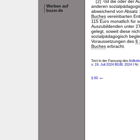
(2)
1
Ist die oder der 
anderen sozialpädagogi
Werben auf
buzer.de
abweichend von Absatz 1
Buches
vereinbarten Ent
115 Euro monatlich für 
Auszubildenden unter 27
gelegt, soweit diese nich
sozialpädagogisch begle
Voraussetzungen des
§ 
Buches
erbracht.
Text in der Fassung des
Artike
v. 19. Juli 2024 BGBl. 2024 I Nr.
←
§ 60