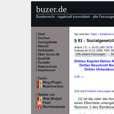
buzer.de
Bundesrecht - tagaktuell konsolidiert - alle Fassunge
Start
Sie sind hier:
Start
>
Inhaltsverz
Suchen
§ 61 - Sozialgesetzb
Sachgebiete
Aktuell
Artikel 1 G. v. 24.03.1997
BGBl. 
Verkündet
Geltung ab 01.01.1998; FNA: 8
Über buzer.de
245 weitere Fassungen
|
Dr
Qualität
Drittes Kapitel Aktive 
Kontakt
Dritter Abschnitt 
Datenschutz
Dritter Unterabs
Impressum
←
§ 60
Tools:
Blog-Plugin
Mobilversion
§ 61 hat
9 frühere Fassungen
un
Update via:
(1) Ist die oder der 
Web-Widget
eines Elternteils unterg
Feed
Nummer 2 des Bundesau
Rechtskataster