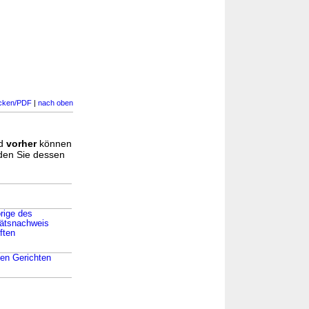
cken/PDF
|
nach oben
d
vorher
können
nden Sie dessen
rige des
tätsnachweis
ften
den Gerichten