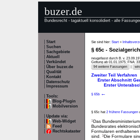
buzer.de
Bundesrecht - tagaktuell konsolidiert - alle Fassunge
Start
Sie sind hier:
Start
>
Inhaltsver
Suchen
§ 65c - Sozialgeric
Sachgebiete
Aktuell
neugefasst durch B. v. 23.09.1
Verkündet
Geltung ab 01.01.1975; FNA: 3
Über buzer.de
94 weitere Fassungen
|
wir
Qualität
Zweiter Teil Verfahren
Kontakt
Erster Abschnitt G
Datenschutz
Erster Unterabsc
Impressum
←
§ 65b
Tools:
Blog-Plugin
Mobilversion
§ 65c hat
2 frühere Fassungen
u
Update via:
1
Das Bundesministerium 
Web-Widget
Bundesrates elektronisc
Feed
Formularen enthaltenen 
Rechtskataster
sind.
3
Die Formulare sin