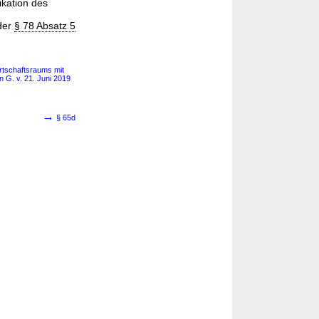
ikation des
der
§ 78 Absatz 5
rtschaftsraums mit
 G. v. 21. Juni 2019
→
§ 65d