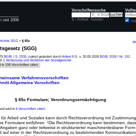
Vorschriftensuche
Vollt
§ / Artikel
Gesetz
n seit 2006
nu
zeichnis SGG
>
§ 65c
Ma
htsgesetz (SGG)
975
BGBl. I S. 2535
; zuletzt geändert durch
Artikel 8
G. v. 20.05.2026
BGBl. 2026 I Nr. 152
30-1
Verfassung und Verfahren der Sozialgerichte
d in 199 Vorschriften zitiert
emeinsame Verfahrensvorschriften
hnitt Allgemeine Vorschriften
§ 65c Formulare; Verordnungsermächtigung
nd wird in
6 Vorschriften zitiert
für Arbeit und Soziales kann durch Rechtsverordnung mit Zustimmung
he Formulare einführen.
2
Die Rechtsverordnung kann bestimmen, dass 
Angaben ganz oder teilweise in strukturierter maschinenlesbarer Form
d auf einer in der Rechtsverordnung zu bestimmenden Kommunikations