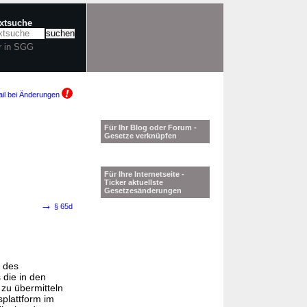
extsuche
r in SGG
il bei Änderungen
Für Ihr Blog oder Forum -
Gesetze verknüpfen
Für Ihre Internetseite -
Ticker aktuellste
Gesetzesänderungen
→
§ 65d
 des
die in den
 zu übermitteln
plattform im