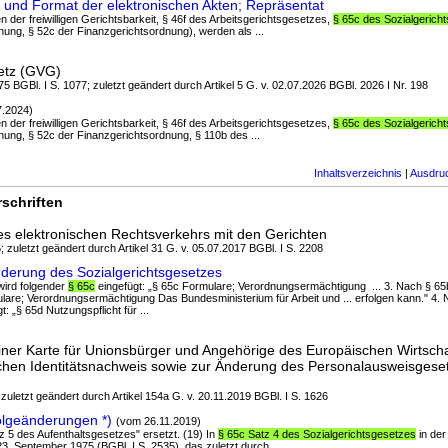
 und Format der elektronischen Akten; Repräsentat
en der freiwilligen Gerichtsbarkeit, § 46f des Arbeitsgerichtsgesetzes,
§ 65c des Sozialgerich
ung, § 52c der Finanzgerichtsordnung), werden als ...
etz (GVG)
5 BGBl. I S. 1077; zuletzt geändert durch Artikel 5 G. v. 02.07.2026 BGBl. 2026 I Nr. 198
7.2024)
en der freiwilligen Gerichtsbarkeit, § 46f des Arbeitsgerichtsgesetzes,
§ 65c des Sozialgerich
ung, § 52c der Finanzgerichtsordnung, § 110b des ...
Inhaltsverzeichnis
|
Ausdru
schriften
s elektronischen Rechtsverkehrs mit den Gerichten
; zuletzt geändert durch Artikel 31 G. v. 05.07.2017 BGBl. I S. 2208
nderung des Sozialgerichtsgesetzes
 wird folgender
§ 65c
eingefügt: „§ 65c Formulare; Verordnungsermächtigung ... 3. Nach § 65b
are; Verordnungsermächtigung Das Bundesministerium für Arbeit und ... erfolgen kann." 4.
t: „§ 65d Nutzungspflicht für ...
iner Karte für Unionsbürger und Angehörige des Europäischen Wirtsch
chen Identitätsnachweis sowie zur Änderung des Personalausweisgese
 zuletzt geändert durch Artikel 154a G. v. 20.11.2019 BGBl. I S. 1626
olgeänderungen *)
(vom 26.11.2019)
tz 5 des Aufenthaltsgesetzes" ersetzt. (19) In
§ 65c Satz 4 des Sozialgerichtsgesetzes
in der
 September 1975 (BGBl. I S. 2535), das zuletzt durch ...