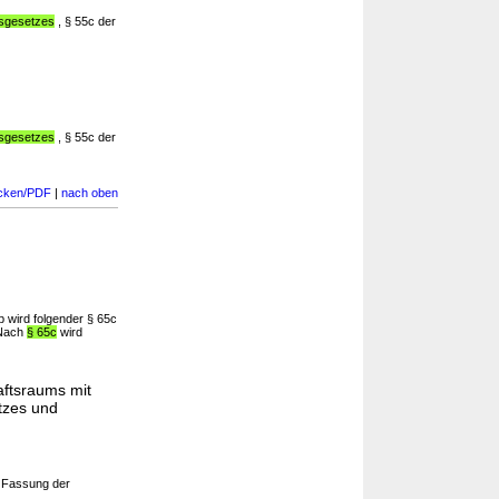
tsgesetzes
, § 55c der
tsgesetzes
, § 55c der
cken/PDF
|
nach oben
 wird folgender § 65c
 Nach
§ 65c
wird
aftsraums mit
tzes und
 Fassung der