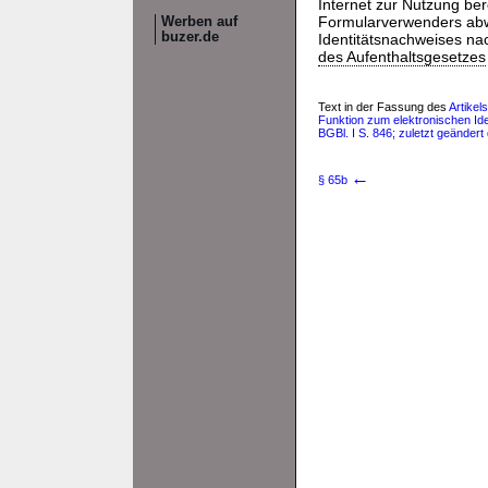
Internet zur Nutzung ber
Formularverwenders ab
Werben auf
buzer.de
Identitätsnachweises n
des Aufenthaltsgesetzes
Text in der Fassung des
Artikel
Funktion zum elektronischen Id
BGBl. I S. 846; zuletzt geändert
←
§ 65b