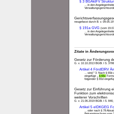
§ 3 BGAktFV Struktur
... in den Angelegenheit
Verwaltungsgerichtsordn
Gerichtsverfassungsges
neugefasst durch B. v. 09.05.197
§ 191a GVG
(vom 19.0
... in den Angelegenheit
Verwaltungsgerichtsordn
Zitate in Änderungsvor
Gesetz zur Förderung de
G. v. 10.10.2013 BGBl. I S. 3786
Artikel 4 FördElRV Ä
... sind." 3. Nach § 65b
eingefügt: „
§ 65c
Formul
folgender § 65d eingefüg
Gesetz zur Einführung e
Funktion zum elektronis
weiterer Vorschriften
G. v. 21.06.2019 BGBl. I S. 846;
Artikel 5 eIDKGEG F
... oder nach § 78 Absa
Bekanntmachung vom 23.