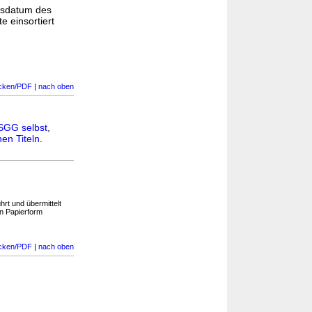
gsdatum des
e einsortiert
cken/PDF
|
nach oben
SGG selbst
,
en Titeln
.
hrt und übermittelt
n Papierform
cken/PDF
|
nach oben