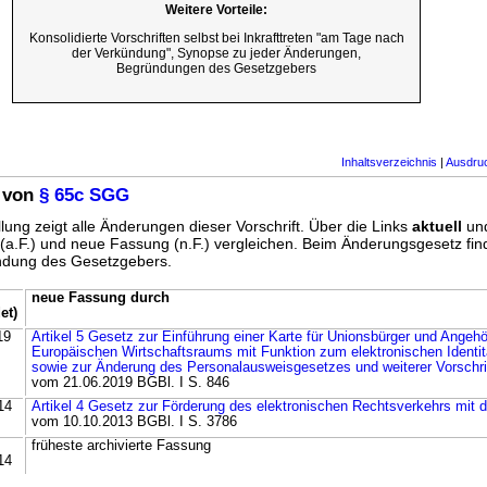
Weitere Vorteile:
Konsolidierte Vorschriften selbst bei Inkrafttreten "am Tage nach
der Verkündung", Synopse zu jeder Änderungen,
Begründungen des Gesetzgebers
Inhaltsverzeichnis
|
Ausdru
 von
§ 65c SGG
lung zeigt alle Änderungen dieser Vorschrift. Über die Links
aktuell
un
g (a.F.) und neue Fassung (n.F.) vergleichen. Beim Änderungsgesetz fi
ündung des Gesetzgebers.
neue Fassung durch
et)
19
Artikel 5 Gesetz zur Einführung einer Karte für Unionsbürger und Angehö
Europäischen Wirtschaftsraums mit Funktion zum elektronischen Identi
sowie zur Änderung des Personalausweisgesetzes und weiterer Vorschri
vom 21.06.2019 BGBl. I S. 846
14
Artikel 4 Gesetz zur Förderung des elektronischen Rechtsverkehrs mit 
vom 10.10.2013 BGBl. I S. 3786
früheste archivierte Fassung
14