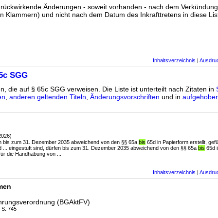
ss rückwirkende Änderungen - soweit vorhanden - nach dem Verkündun
n Klammern) und nicht nach dem Datum des Inkrafttretens in diese List
Inhaltsverzeichnis
|
Ausdru
65c SGG
n, die auf § 65c SGG verweisen. Die Liste ist unterteilt nach Zitaten in
en
,
anderen geltenden Titeln
,
Änderungsvorschriften
und in
aufgehoben
2026)
ürfen bis zum 31. Dezember 2035 abweichend von den §§ 65a
bis
65d in Papierform erstellt, gefü
... eingestuft sind, dürfen bis zum 31. Dezember 2035 abweichend von den §§ 65a
bis
65d i
 für die Handhabung von ...
Inhaltsverzeichnis
|
Ausdru
rmen
ührungsverordnung (BGAktFV)
I S. 745