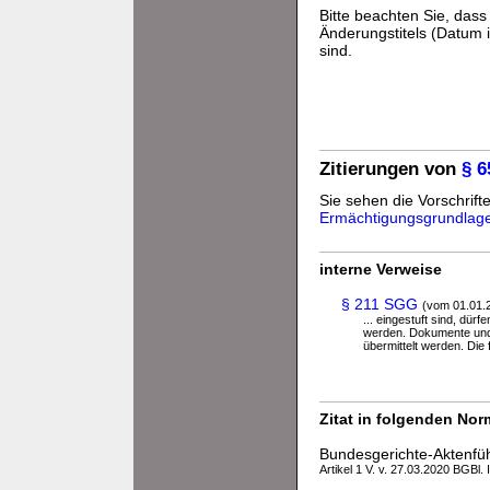
Bitte beachten Sie, da
Änderungstitels (Datum i
sind.
Zitierungen von
§ 
Sie sehen die Vorschrifte
Ermächtigungsgrundlag
interne Verweise
§ 211 SGG
(vom 01.01.
... eingestuft sind, d
werden. Dokumente und 
übermittelt werden. Die
Zitat in folgenden No
Bundesgerichte-Aktenf
Artikel 1 V. v. 27.03.2020 BGBl. 