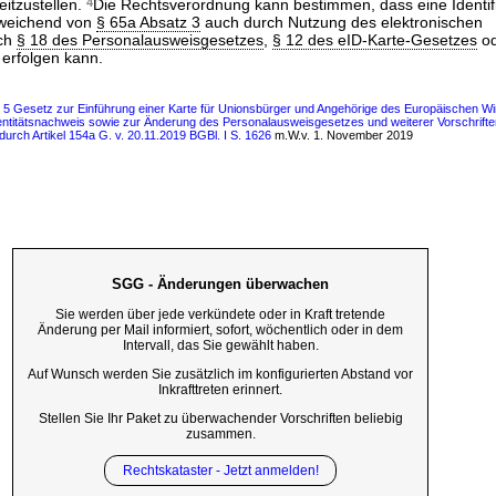
eitzustellen.
4
Die Rechtsverordnung kann bestimmen, dass eine Identif
weichend von
§ 65a Absatz 3
auch durch Nutzung des elektronischen
ach
§ 18 des Personalausweisgesetzes
,
§ 12 des eID-Karte-Gesetzes
o
erfolgen kann.
s 5 Gesetz zur Einführung einer Karte für Unionsbürger und Angehörige des Europäischen Wi
entitätsnachweis sowie zur Änderung des Personalausweisgesetzes und weiterer Vorschriften
 durch Artikel 154a G. v. 20.11.2019 BGBl. I S. 1626
m.W.v. 1. November 2019
SGG - Änderungen überwachen
Sie werden über jede verkündete oder in Kraft tretende
Änderung per Mail informiert, sofort, wöchentlich oder in dem
Intervall, das Sie gewählt haben.
Auf Wunsch werden Sie zusätzlich im konfigurierten Abstand vor
Inkrafttreten erinnert.
Stellen Sie Ihr Paket zu überwachender Vorschriften beliebig
zusammen.
Rechtskataster - Jetzt anmelden!