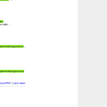
des
 oder ...
ierinstitutsgesetzes
,
pierinstitutsgesetzes
cken/PDF
|
nach oben