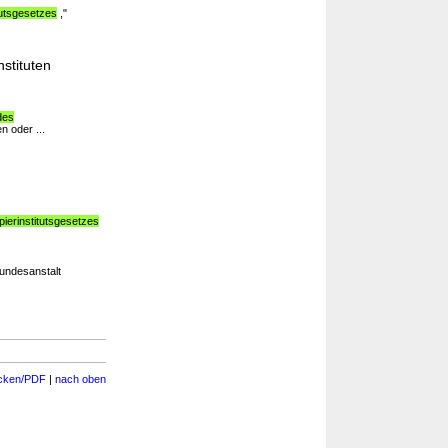
tutsgesetzes
,"
stituten
des
 oder ...
ierinstitutsgesetzes
Bundesanstalt
cken/PDF
|
nach oben