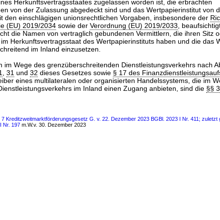
nes Herkunftsvertragsstaates zugelassen worden ist, die erbrachten
gen von der Zulassung abgedeckt sind und das Wertpapierinstitut von 
t den einschlägigen unionsrechtlichen Vorgaben, insbesondere der
Ric
nie (EU) 2019/2034
sowie der
Verordnung (EU) 2019/2033
, beaufsichtig
icht die Namen von vertraglich gebundenen Vermittlern, die ihren Sitz 
im Herkunftsvertragsstaat des Wertpapierinstituts haben und die das W
chreitend im Inland einzusetzen.
en im Wege des grenzüberschreitenden Dienstleistungsverkehrs nach A
1
,
31
und
32
dieses Gesetzes sowie
§ 17 des Finanzdienstleistungsauf
eiber eines multilateralen oder organisierten Handelssystems, die im 
ienstleistungsverkehrs im Inland einen Zugang anbieten, sind die
§§ 
s 7 Kreditzweitmarktförderungsgesetz G. v. 22. Dezember 2023 BGBl. 2023 I Nr. 411; zuletzt 
I Nr. 197
m.W.v. 30. Dezember 2023