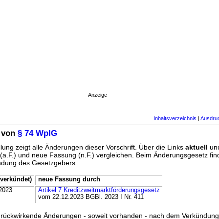
Anzeige
Inhaltsverzeichnis
|
Ausdru
 von
§ 74 WpIG
lung zeigt alle Änderungen dieser Vorschrift. Über die Links
aktuell
un
g (a.F.) und neue Fassung (n.F.) vergleichen. Beim Änderungsgesetz fi
ündung des Gesetzgebers.
verkündet)
neue Fassung durch
2023
Artikel 7 Kreditzweitmarktförderungsgesetz
vom 22.12.2023 BGBl. 2023 I Nr. 411
ss rückwirkende Änderungen - soweit vorhanden - nach dem Verkündun