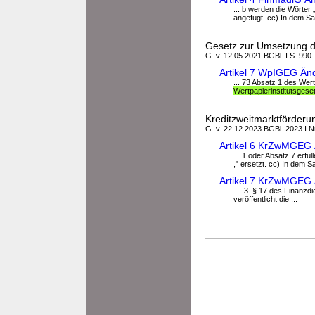
... b werden die Wörter
angefügt. cc) In dem Sa
Gesetz zur Umsetzung de
G. v. 12.05.2021 BGBl. I S. 990
Artikel 7 WpIGEG Än
... 73 Absatz 1 des Wer
Wertpapierinstitutsgese
Kreditzweitmarktförderu
G. v. 22.12.2023 BGBl. 2023 I Nr
Artikel 6 KrZwMGEG 
... 1 oder Absatz 7 erfü
," ersetzt. cc) In dem S
Artikel 7 KrZwMGEG 
... 3. § 17 des Finanzd
veröffentlicht die ...