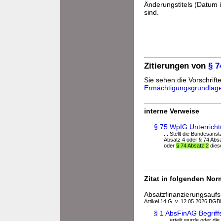
Änderungstitels (Datum i
sind.
Zitierungen von
§ 
Sie sehen die Vorschrifte
Ermächtigungsgrundlag
interne Verweise
§ 75 WpIG Unterrich
... Stellt die Bundesan
Absatz 4 oder § 74 Absa
oder
§ 74 Absatz 2
dies
Zitat in folgenden No
Absatzfinanzierungsaufs
Artikel 14 G. v. 12.05.2026 BGBl
§ 1 AbsFinAG Begrif
... erteilt wurde oder 