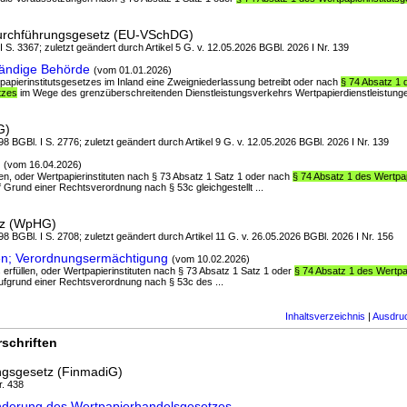
urchführungsgesetz (EU-VSchDG)
 I S. 3367; zuletzt geändert durch Artikel 5 G. v. 12.05.2026 BGBl. 2026 I Nr. 139
ändige Behörde
(vom 01.01.2026)
tpapierinstitutsgesetzes im Inland eine Zweigniederlassung betreibt oder nach
§ 74 Absatz 1 
tzes
im Wege des grenzüberschreitenden Dienstleistungsverkehrs Wertpapierdienstleistungen
G)
8 BGBl. I S. 2776; zuletzt geändert durch Artikel 9 G. v. 12.05.2026 BGBl. 2026 I Nr. 139
(vom 16.04.2026)
llen, oder Wertpapierinstituten nach § 73 Absatz 1 Satz 1 oder nach
§ 74 Absatz 1 des Wertpap
 Grund einer Rechtsverordnung nach § 53c gleichgestellt ...
tz (WpHG)
8 BGBl. I S. 2708; zuletzt geändert durch Artikel 11 G. v. 26.05.2026 BGBl. 2026 I Nr. 156
; Verordnungsermächtigung
(vom 10.02.2026)
 erfüllen, oder Wertpapierinstituten nach § 73 Absatz 1 Satz 1 oder
§ 74 Absatz 1 des Wertpa
ufgrund einer Rechtsverordnung nach § 53c des ...
Inhaltsverzeichnis
|
Ausdru
schriften
ungsgesetz (FinmadiG)
r. 438
Änderung des Wertpapierhandelsgesetzes