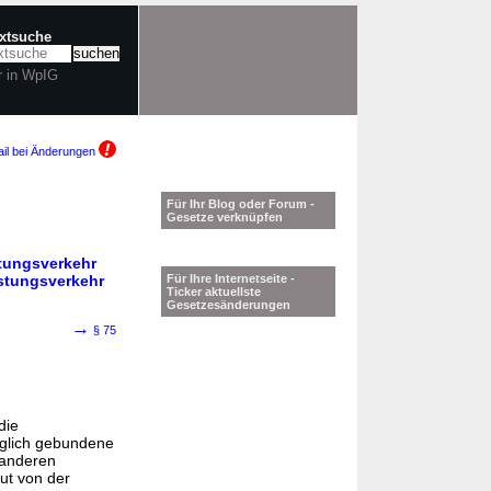
extsuche
r in WpIG
il bei Änderungen
Für Ihr Blog oder Forum -
Gesetze verknüpfen
stungsverkehr
istungsverkehr
Für Ihre Internetseite -
Ticker aktuellste
Gesetzesänderungen
→
§ 75
die
aglich gebundene
m anderen
ut von der