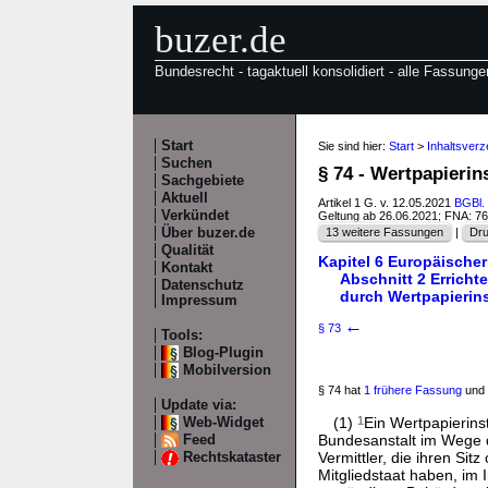
buzer.de
Bundesrecht - tagaktuell konsolidiert - alle Fassunge
Start
Sie sind hier:
Start
>
Inhaltsver
Suchen
§ 74 - Wertpapierin
Sachgebiete
Aktuell
Artikel 1 G. v. 12.05.2021
BGBl. 
Verkündet
Geltung ab 26.06.2021; FNA: 7
Über buzer.de
13 weitere Fassungen
|
Dru
Qualität
Kapitel 6 Europäische
Kontakt
Abschnitt 2 Erricht
Datenschutz
durch Wertpapierins
Impressum
←
§ 73
Tools:
Blog-Plugin
Mobilversion
§ 74 hat
1 frühere Fassung
und 
Update via:
(1)
1
Ein Wertpapierinst
Web-Widget
Bundesanstalt im Wege d
Feed
Vermittler, die ihren Si
Rechtskataster
Mitgliedstaat haben, im 