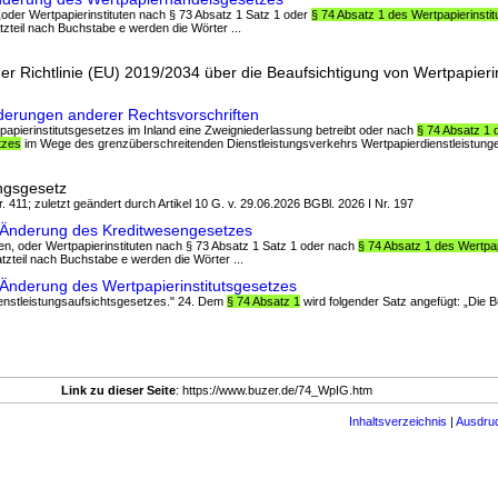
 „oder Wertpapierinstituten nach § 73 Absatz 1 Satz 1 oder
§ 74 Absatz 1 des Wertpapierinsti
tzteil nach Buchstabe e werden die Wörter ...
r Richtlinie (EU) 2019/2034 über die Beaufsichtigung von Wertpapierin
derungen anderer Rechtsvorschriften
tpapierinstitutsgesetzes im Inland eine Zweigniederlassung betreibt oder nach
§ 74 Absatz 1 
tzes
im Wege des grenzüberschreitenden Dienstleistungsverkehrs Wertpapierdienstleistungen
ngsgesetz
. 411; zuletzt geändert durch Artikel 10 G. v. 29.06.2026 BGBl. 2026 I Nr. 197
Änderung des Kreditwesengesetzes
llen, oder Wertpapierinstituten nach § 73 Absatz 1 Satz 1 oder nach
§ 74 Absatz 1 des Wertpap
atzteil nach Buchstabe e werden die Wörter ...
Änderung des Wertpapierinstitutsgesetzes
ienstleistungsaufsichtsgesetzes." 24. Dem
§ 74 Absatz 1
wird folgender Satz angefügt: „Die 
Link zu dieser Seite
: https://www.buzer.de/74_WpIG.htm
Inhaltsverzeichnis
|
Ausdru