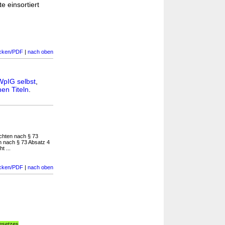
e einsortiert
cken/PDF
|
nach oben
WpIG selbst
,
en Titeln
.
ichten nach § 73
en nach § 73 Absatz 4
t ...
cken/PDF
|
nach oben
gesetzes
...