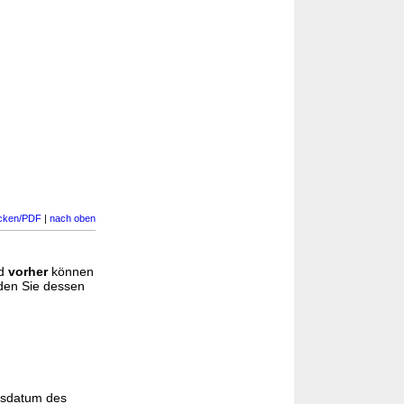
cken/PDF
|
nach oben
d
vorher
können
nden Sie dessen
gsdatum des