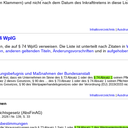
n Klammern) und nicht nach dem Datum des Inkrafttretens in diese List
Inhaltsverzeichnis
|
Ausdru
74 WpIG
n, die auf § 74 WpIG verweisen. Die Liste ist unterteilt nach Zitaten in
en
,
anderen geltenden Titeln
,
Änderungsvorschriften
und in
aufgehoben
tungsbefugnis und Maßnahmen der Bundesanstalt
stalt fest, dass ein Unternehmen im Sinne des § 73 Absatz 1 oder des
§ 74 Absatz 1
seinen Pfl
tz 2 dieses Gesetzes, § 90 des ... des § 73 Absatz 1 oder des § 74 Absatz 1 seinen Pflicht
es Gesetzes, § 90 des Wertpapierhandelsgesetzes oder der Verordnung (EU) 2019/2033 nich
Inhaltsverzeichnis
|
Ausdru
rmen
ichtsgesetz (AbsFinAG)
. 2026 I Nr. 139, S. 33
fsbestimmungen
die die Voraussetzungen nach § 73 Absatz 1 Satz 1 oder
§ 74 Absatz 1 des Wertpapierinstituts