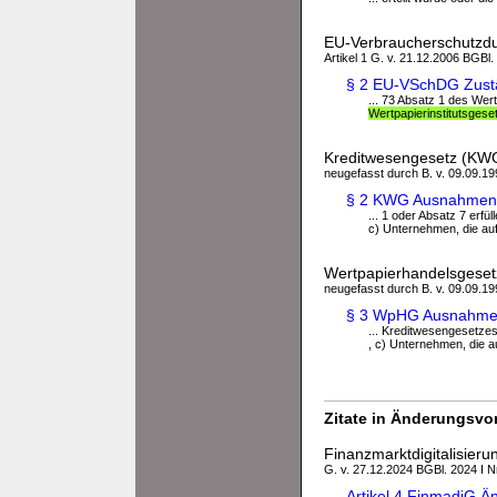
EU-Verbraucherschutzd
Artikel 1 G. v. 21.12.2006 BGBl.
§ 2 EU-VSchDG Zust
... 73 Absatz 1 des Wer
Wertpapierinstitutsgese
Kreditwesengesetz (KW
neugefasst durch B. v. 09.09.199
§ 2 KWG Ausnahmen
... 1 oder Absatz 7 erfü
c) Unternehmen, die auf
Wertpapierhandelsgese
neugefasst durch B. v. 09.09.199
§ 3 WpHG Ausnahmen
... Kreditwesengesetzes
, c) Unternehmen, die a
Zitate in Änderungsvor
Finanzmarktdigitalisier
G. v. 27.12.2024 BGBl. 2024 I N
Artikel 4 FinmadiG 