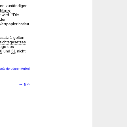
den zuständigen
htlinie
t wird.
2
Die
oder
ertpapierinstitut
bsatz 1 gelten
sichtsgesetzes
Wege des
30
und
31
nicht
geändert durch Artikel
→
§ 75