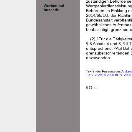
zuständigen Behörde sei
Wertpapierdienstleistun
Werben auf
buzer.de
Behörden im Einklang mi
2014/65/EU
, der
Richtli
Bundesanstalt veröffentl
gewöhnlichen Aufenthalt 
beabsichtigt, grenzübers
(2)
1
Für die Tätigkeit
§ 5 Absatz 4 und 6
,
§§ 1
entsprechend.
2
Auf Betr
grenzüberschreitenden D
anzuwenden.
Text in der Fassung des
Artikel
10 G. v. 29.06.2026 BGBl. 2026 
←
§ 73