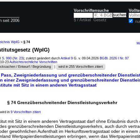
Vorschriftensuche
Vollt
§ / Artikel
Gesetz
n seit 2006
nu
zeichnis WpIG
>
§ 74
Ma
stitutsgesetz (WpIG)
I S. 990
(
Nr. 23
); zuletzt geändert durch
Artikel 9
G. v. 09.04.2026
BGBl. 2026 I Nr. 97
610-23
Aufsichtsrechtliche Vorschriften
cksachen / Entwurf / Begründung
|
wird in 255 Vorschriften zitiert
r Pass, Zweigniederlassung und grenzüberschreitender Dienstlei
en einer Zweigniederlassung und grenzüberschreitender Dienstle
titute mit Sitz in einem anderen Vertragsstaat
§ 74 Grenzüberschreitender Dienstleistungsverkehr
wird in
9 Vorschriften zitiert
itut mit Sitz in einem anderen Vertragsstaat darf ohne Erlaubnis durch 
es grenzüberschreitenden Dienstleistungsverkehrs, auch durch vertr
tz oder gewöhnlichen Aufenthalt im Herkunftsvertragsstaat oder in eine
Inland Wertpapierdienstleistungen erbringen, wenn das Wertpapierinstit