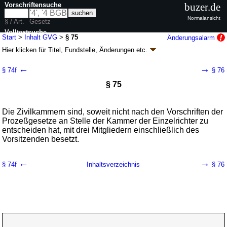
Vorschriftensuche
buzer.de
Normalansicht
§ / Art.
Gesetz
Volltextsuche
Start
>
Inhalt GVG
>
§ 75
Änderungsalarm
Hier klicken für
Titel, Fundstelle, Änderungen
etc.
nur in GVG
§ 75 - Gerichtsverfassungsgesetz (GVG)
←
→
§ 74f
§ 76
neugefasst durch B. v. 09.05.1975
BGBl. I S. 1077
; zuletzt geändert durch
§ 75
Artikel 5
G. v. 02.07.2026
BGBl. 2026 I Nr. 198
Geltung ab 01.01.1975; FNA: 300-2
Gerichtsverfassung
91 weitere Fassungen
|
wird in 497 Vorschriften zitiert
Die Zivilkammern sind, soweit nicht nach den Vorschriften der
Fünfter Titel Landgerichte
Prozeßgesetze an Stelle der Kammer der Einzelrichter zu
entscheiden hat, mit drei Mitgliedern einschließlich des
Vorsitzenden besetzt.
←
→
§ 74f
Inhaltsverzeichnis
§ 76