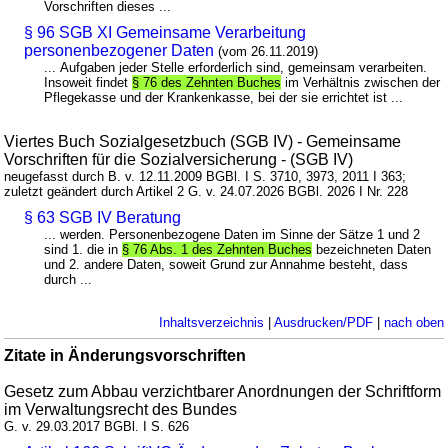
Vorschriften dieses ...
§ 96 SGB XI Gemeinsame Verarbeitung
personenbezogener Daten
(vom 26.11.2019)
... Aufgaben jeder Stelle erforderlich sind, gemeinsam verarbeiten.
Insoweit findet
§ 76 des Zehnten Buches
im Verhältnis zwischen der
Pflegekasse und der Krankenkasse, bei der sie errichtet ist ...
Viertes Buch Sozialgesetzbuch (SGB IV) - Gemeinsame
Vorschriften für die Sozialversicherung - (SGB IV)
neugefasst durch B. v. 12.11.2009 BGBl. I S. 3710, 3973, 2011 I 363;
zuletzt geändert durch Artikel 2 G. v. 24.07.2026 BGBl. 2026 I Nr. 228
§ 63 SGB IV Beratung
... werden. Personenbezogene Daten im Sinne der Sätze 1 und 2
sind 1. die in
§ 76 Abs. 1 des Zehnten Buches
bezeichneten Daten
und 2. andere Daten, soweit Grund zur Annahme besteht, dass
durch ...
Inhaltsverzeichnis
|
Ausdrucken/PDF
|
nach oben
Zitate in Änderungsvorschriften
Gesetz zum Abbau verzichtbarer Anordnungen der Schriftform
im Verwaltungsrecht des Bundes
G. v. 29.03.2017 BGBl. I S. 626