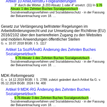
Artikel 10 AnwDienstlG Folgeänderungen
... 3" durch die Wörter „§ 203 Absatz 1 oder 4" ersetzt. (11) In
§ 76
Absatz 1 des Zehnten Buches Sozialgesetzbuch
-
Sozialverwaltungsverfahren und Sozialdatenschutz - in der Fassung
der Bekanntmachung vom 18. ...
Gesetz zur Verlängerung befristeter Regelungen im
Arbeitsförderungsrecht und zur Umsetzung der Richtlinie (EU)
2016/2102 über den barrierefreien Zugang zu den Websites
und mobilen Anwendungen öffentlicher Stellen
G. v. 10.07.2018 BGBl. I S. 1117
Artikel 1a SozRÄndG Änderung des Zehnten Buches
Sozialgesetzbuch
...
§ 76 Absatz 1 des Zehnten Buches Sozialgesetzbuch
-
Sozialverwaltungsverfahren und Sozialdatenschutz - in der Fassung
der Bekanntmachung vom 18. ...
MDK-Reformgesetz
G. v. 14.12.2019 BGBl. I S. 2789; zuletzt geändert durch Artikel 6a G. v.
05.12.2024 BGBl. 2024 I Nr. 400
Artikel 9 MDK-RG Änderung des Zehnten Buches
Sozialgesetzbuch
...
§ 76 Absatz 3 des Zehnten Buches Sozialgesetzbuch
-
Sozialverwaltungsverfahren und Sozialdatenschutz - in der Fassung
der Bekanntmachung vom 18. ...