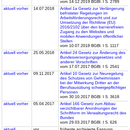
vom 14.12.2019 BGBl. I S. 2789
aktuell
vorher
14.07.2018
Artikel 1a Gesetz zur Verlängerung
befristeter Regelungen im
Arbeitsförderungsrecht und zur
Umsetzung der Richtlinie (EU)
2016/2102 über den barrierefreien
Zugang zu den Websites und
mobilen Anwendungen öffentlicher
Stellen
vom 10.07.2018 BGBl. I S. 1117
aktuell
vorher
25.05.2018
Artikel 24 Gesetz zur Änderung des
Bundesversorgungsgesetzes und
anderer Vorschriften
vom 17.07.2017 BGBl. I S. 2541
aktuell
vorher
09.11.2017
Artikel 10 Gesetz zur Neuregelung
des Schutzes von Geheimnissen
bei der Mitwirkung Dritter an der
Berufsausübung schweigepflichtiger
Personen
vom 30.10.2017 BGBl. I S. 3618
aktuell
vorher
05.04.2017
Artikel 166 Gesetz zum Abbau
verzichtbarer Anordnungen der
Schriftform im Verwaltungsrecht des
Bundes
vom 29.03.2017 BGBl. I S. 626
aktuell
vor
früheste archivierte Fassung