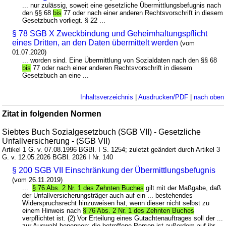
... nur zulässig, soweit eine gesetzliche Übermittlungsbefugnis nach
den §§ 68
bis
77 oder nach einer anderen Rechtsvorschrift in diesem
Gesetzbuch vorliegt. § 22 ...
§ 78 SGB X Zweckbindung und Geheimhaltungspflicht
eines Dritten, an den Daten übermittelt werden
(vom
01.07.2020)
... worden sind. Eine Übermittlung von Sozialdaten nach den §§ 68
bis
77 oder nach einer anderen Rechtsvorschrift in diesem
Gesetzbuch an eine ...
Inhaltsverzeichnis
|
Ausdrucken/PDF
|
nach oben
Zitat in folgenden Normen
Siebtes Buch Sozialgesetzbuch (SGB VII) - Gesetzliche
Unfallversicherung - (SGB VII)
Artikel 1 G. v. 07.08.1996 BGBl. I S. 1254; zuletzt geändert durch Artikel 3
G. v. 12.05.2026 BGBl. 2026 I Nr. 140
§ 200 SGB VII Einschränkung der Übermittlungsbefugnis
(vom 26.11.2019)
...
§ 76 Abs. 2 Nr. 1 des Zehnten Buches
gilt mit der Maßgabe, daß
der Unfallversicherungsträger auch auf ein ... bestehendes
Widerspruchsrecht hinzuweisen hat, wenn dieser nicht selbst zu
einem Hinweis nach
§ 76 Abs. 2 Nr. 1 des Zehnten Buches
verpflichtet ist. (2) Vor Erteilung eines Gutachtenauftrages soll der ...
zur Auswahl benennen; die betroffene Person ist außerdem auf ihr