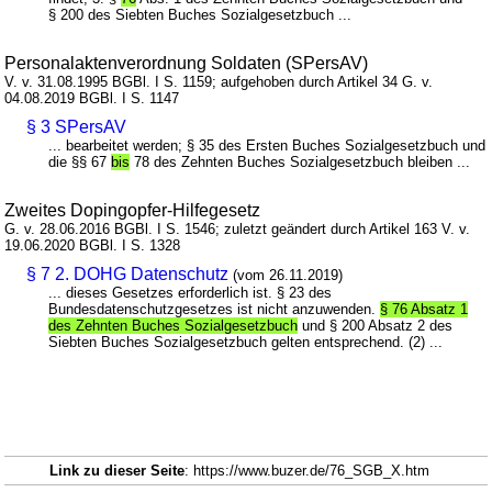
§ 200 des Siebten Buches Sozialgesetzbuch ...
Personalaktenverordnung Soldaten (SPersAV)
V. v. 31.08.1995 BGBl. I S. 1159; aufgehoben durch Artikel 34 G. v.
04.08.2019 BGBl. I S. 1147
§ 3 SPersAV
... bearbeitet werden; § 35 des Ersten Buches Sozialgesetzbuch und
die §§ 67
bis
78 des Zehnten Buches Sozialgesetzbuch bleiben ...
Zweites Dopingopfer-Hilfegesetz
G. v. 28.06.2016 BGBl. I S. 1546; zuletzt geändert durch Artikel 163 V. v.
19.06.2020 BGBl. I S. 1328
§ 7 2. DOHG Datenschutz
(vom 26.11.2019)
... dieses Gesetzes erforderlich ist. § 23 des
Bundesdatenschutzgesetzes ist nicht anzuwenden.
§ 76 Absatz 1
des Zehnten Buches Sozialgesetzbuch
und § 200 Absatz 2 des
Siebten Buches Sozialgesetzbuch gelten entsprechend. (2) ...
Link zu dieser Seite
: https://www.buzer.de/76_SGB_X.htm