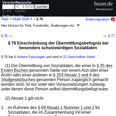
Vorschriftensuche
buzer.de
Normalansicht
§ / Art.
Gesetz
Volltextsuche
Start
>
Inhalt SGB X
>
§ 76
Änderungsalarm
Hier klicken für
Titel, Fundstelle, Änderungen
etc.
nur in SGB X
§ 76 - Zehntes Buch Sozialgesetzbuch (SGB X)
←
→
§ 75
§ 77
- Sozialverwaltungsverfahren und
§ 76 Einschränkung der Übermittlungsbefugnis bei
Sozialdatenschutz - (SGB X)
besonders schutzwürdigen Sozialdaten
neugefasst durch B. v. 18.01.2001
BGBl. I S. 130
; zuletzt geändert durch
Artikel 6
G. v. 21.07.2026
BGBl. 2026 I Nr. 221
§ 76 hat
6 frühere Fassungen
und wird in
21 Vorschriften zitiert
Geltung ab 01.01.1981; FNA: 860-10-1
Sozialgesetzbuch
87 weitere Fassungen
|
Drucksachen / Entwurf / Begründung
|
(1) Die Übermittlung von Sozialdaten, die einer in
§ 35 des
wird in 579 Vorschriften zitiert
Ersten Buches
genannten Stelle von einem Arzt oder einer
Ärztin oder einer anderen in
§ 203 Absatz 1 und 4 des
Zweites Kapitel Schutz der Sozialdaten
Strafgesetzbuches
genannten Person zugänglich gemacht
Zweiter Abschnitt Verarbeitung von Sozialdaten
worden sind, ist nur unter den Voraussetzungen zulässig,
unter denen diese Person selbst übermittlungsbefugt wäre.
(2) Absatz 1 gilt nicht
1.
im Rahmen des
§ 69 Absatz 1 Nummer 1 und 2
für
Sozialdaten, die im Zusammenhang mit einer