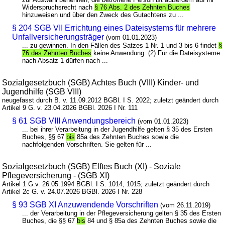
Widerspruchsrecht nach
§ 76 Abs. 2 des Zehnten Buches
hinzuweisen und über den Zweck des Gutachtens zu ...
§ 204 SGB VII Errichtung eines Dateisystems für mehrere
Unfallversicherungsträger
(vom 01.01.2023)
... zu gewinnen. In den Fällen des Satzes 1 Nr. 1 und 3 bis 6 findet
§
76 des Zehnten Buches
keine Anwendung. (2) Für die Dateisysteme
nach Absatz 1 dürfen nach ...
Sozialgesetzbuch (SGB) Achtes Buch (VIII) Kinder- und
Jugendhilfe (SGB VIII)
neugefasst durch B. v. 11.09.2012 BGBl. I S. 2022; zuletzt geändert durch
Artikel 9 G. v. 23.04.2026 BGBl. 2026 I Nr. 111
§ 61 SGB VIII Anwendungsbereich
(vom 01.01.2023)
... bei ihrer Verarbeitung in der Jugendhilfe gelten § 35 des Ersten
Buches, §§ 67
bis
85a des Zehnten Buches sowie die
nachfolgenden Vorschriften. Sie gelten für ...
Sozialgesetzbuch (SGB) Elftes Buch (XI) - Soziale
Pflegeversicherung - (SGB XI)
Artikel 1 G.v. 26.05.1994 BGBl. I S. 1014, 1015; zuletzt geändert durch
Artikel 2c G. v. 24.07.2026 BGBl. 2026 I Nr. 228
§ 93 SGB XI Anzuwendende Vorschriften
(vom 26.11.2019)
... der Verarbeitung in der Pflegeversicherung gelten § 35 des Ersten
Buches, die §§ 67
bis
84 und § 85a des Zehnten Buches sowie die