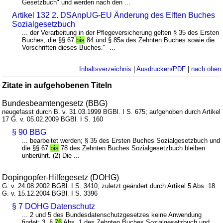
Gesetzbuch" und werden nach den ...
Artikel 132 2. DSAnpUG-EU Änderung des Elften Buches
Sozialgesetzbuch
... der Verarbeitung in der Pflegeversicherung gelten § 35 des Ersten
Buches, die §§ 67
bis
84 und § 85a des Zehnten Buches sowie die
Vorschriften dieses Buches." ...
Inhaltsverzeichnis
|
Ausdrucken/PDF
|
nach oben
Zitate in aufgehobenen Titeln
Bundesbeamtengesetz (BBG)
neugefasst durch B. v. 31.03.1999 BGBl. I S. 675; aufgehoben durch Artikel
17 G. v. 05.02.2009 BGBl. I S. 160
§ 90 BBG
... bearbeitet werden; § 35 des Ersten Buches Sozialgesetzbuch und
die §§ 67
bis
78 des Zehnten Buches Sozialgesetzbuch bleiben
unberührt. (2) Die ...
Dopingopfer-Hilfegesetz (DOHG)
G. v. 24.08.2002 BGBl. I S. 3410; zuletzt geändert durch Artikel 5 Abs. 18
G. v. 15.12.2004 BGBl. I S. 3396
§ 7 DOHG Datenschutz
... 2 und 5 des Bundesdatenschutzgesetzes keine Anwendung
findet; 3. §
76
Abs. 1 des Zehnten Buches Sozialgesetzbuch und