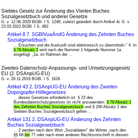
Siebtes Gesetz zur Änderung des Vierten Buches
Sozialgesetzbuch und anderer Gesetze
G. v. 12.06.2020 BGBl. I S. 1248; zuletzt geändert durch Artikel 4c G. v.
23.03.2022 BGBl. I S. 482
Artikel 8 7. SGBIVuaÄndG Änderung des Zehnten Buches
Sozialgesetzbuch
... Ersuchen und die Auskunft sind elektronisch zu übermitteln." 4. In
§ 76 Absatz 2
wird nach der Nummer 1 folgende Nummer 1a
eingefügt: „1a. im Rahmen der ...
Zweites Datenschutz-Anpassungs- und Umsetzungsgesetz
EU (2. DSAnpUG-EU)
G. v. 20.11.2019 BGBl. I S. 1626
Artikel 43 2. DSAnpUG-EU Änderung des Zweiten
Dopingopfer-Hilfegesetzes
... dieses Gesetzes erforderlich ist. § 23 des
Bundesdatenschutzgesetzes ist nicht anzuwenden.
§ 76 Absatz 1
des Zehnten Buches Sozialgesetzbuch
und § 200 Absatz 2 des
Siebten Buches Sozialgesetzbuch gelten ...
Artikel 131 2. DSAnpUG-EU Änderung des Zehnten
Buches Sozialgesetzbuch
... 2 werden nach dem Wort „Sozialdaten" die Wörter „nach den
§§ 68
bis
77 oder nach einer anderen Rechtsvorschrift in diesem