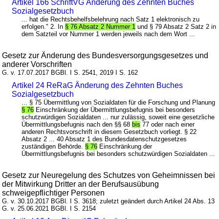
Artikel 166 SchriftVG Änderung des Zehnten Buches
Sozialgesetzbuch
... hat die Rechtsbehelfsbelehrung nach Satz 1 elektronisch zu
erfolgen." 2. In
§ 76 Absatz 2 Nummer 1
und § 79 Absatz 2 Satz 2 in
dem Satzteil vor Nummer 1 werden jeweils nach dem Wort ...
Gesetz zur Änderung des Bundesversorgungsgesetzes und
anderer Vorschriften
G. v. 17.07.2017 BGBl. I S. 2541, 2019 I S. 162
Artikel 24 ReRaG Änderung des Zehnten Buches
Sozialgesetzbuch
... § 75 Übermittlung von Sozialdaten für die Forschung und Planung
§ 76
Einschränkung der Übermittlungsbefugnis bei besonders
schutzwürdigen Sozialdaten ... nur zulässig, soweit eine gesetzliche
Übermittlungsbefugnis nach den §§ 68
bis
77 oder nach einer
anderen Rechtsvorschrift in diesem Gesetzbuch vorliegt. § 22
Absatz 2 ... 40 Absatz 1 des Bundesdatenschutzgesetzes
zuständigen Behörde.
§ 76
Einschränkung der
Übermittlungsbefugnis bei besonders schutzwürdigen Sozialdaten ...
Gesetz zur Neuregelung des Schutzes von Geheimnissen bei
der Mitwirkung Dritter an der Berufsausübung
schweigepflichtiger Personen
G. v. 30.10.2017 BGBl. I S. 3618; zuletzt geändert durch Artikel 24 Abs. 13
G. v. 25.06.2021 BGBl. I S. 2154