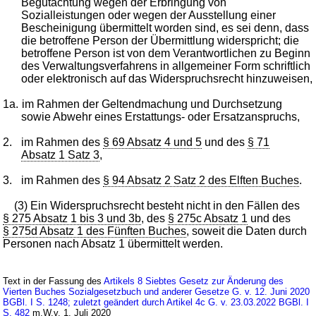
Begutachtung wegen der Erbringung von
Sozialleistungen oder wegen der Ausstellung einer
Bescheinigung übermittelt worden sind, es sei denn, dass
die betroffene Person der Übermittlung widerspricht; die
betroffene Person ist von dem Verantwortlichen zu Beginn
des Verwaltungsverfahrens in allgemeiner Form schriftlich
oder elektronisch auf das Widerspruchsrecht hinzuweisen,
1a.
im Rahmen der Geltendmachung und Durchsetzung
sowie Abwehr eines Erstattungs- oder Ersatzanspruchs,
2.
im Rahmen des
§ 69 Absatz 4 und 5
und des
§ 71
Absatz 1 Satz 3
,
3.
im Rahmen des
§ 94 Absatz 2 Satz 2 des Elften Buches
.
(3) Ein Widerspruchsrecht besteht nicht in den Fällen des
§ 275 Absatz 1 bis 3 und 3b
, des
§ 275c Absatz 1
und des
§ 275d Absatz 1 des Fünften Buches
, soweit die Daten durch
Personen nach Absatz 1 übermittelt werden.
Text in der Fassung des
Artikels 8 Siebtes Gesetz zur Änderung des
Vierten Buches Sozialgesetzbuch und anderer Gesetze G. v. 12. Juni 2020
BGBl. I S. 1248; zuletzt geändert durch Artikel 4c G. v. 23.03.2022 BGBl. I
S. 482
m.W.v. 1. Juli 2020