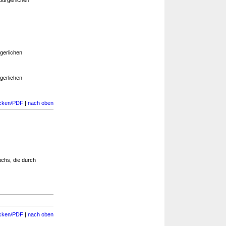
Bürgerlichen
gerlichen
gerlichen
cken/PDF
|
nach oben
chs, die durch
cken/PDF
|
nach oben