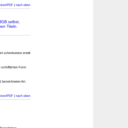
cken/PDF
|
nach oben
BGB selbst
,
en Titeln
.
rt schenkweise erteilt
schriftlichen Form
1 bezeichneten Art.
cken/PDF
|
nach oben