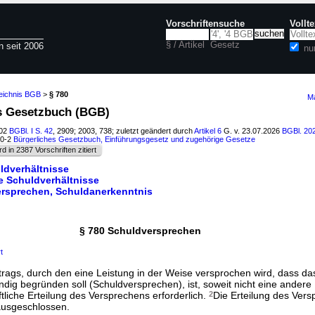
Vorschriftensuche
Vollt
§ / Artikel
Gesetz
n seit 2006
nu
zeichnis BGB
>
§ 780
Ma
es Gesetzbuch (BGB)
002
BGBl. I S. 42
, 2909; 2003, 738; zuletzt geändert durch
Artikel 6
G. v. 23.07.2026
BGBl. 202
00-2
Bürgerliches Gesetzbuch, Einführungsgesetz und zugehörige Gesetze
rd in 2387 Vorschriften zitiert
ldverhältnisse
e Schuldverhältnisse
ersprechen, Schuldanerkenntnis
§ 780 Schuldversprechen
t
rtrags, durch den eine Leistung in der Weise versprochen wird, dass d
ändig begründen soll (Schuldversprechen), ist, soweit nicht eine ander
ftliche Erteilung des Versprechens erforderlich.
2
Die Erteilung des Vers
 ausgeschlossen.