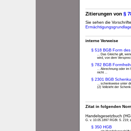
Zitierungen von
§ 
Sie sehen die Vorschrifte
Ermächtigungsgrundlag
interne Verweise
§ 518 BGB Form des
... Das Gleiche gilt, w
wird, von dem Versprech
§ 782 BGB Formfreihe
... Abrechnung oder im 
nicht ...
§ 2301 BGB Schenku
... schenkweise unter d
(2) Vollzieht der Schen
Zitat in folgenden No
Handelsgesetzbuch (HG
G. v. 10.05.1897 RGBl. S. 219; z
§ 350 HGB