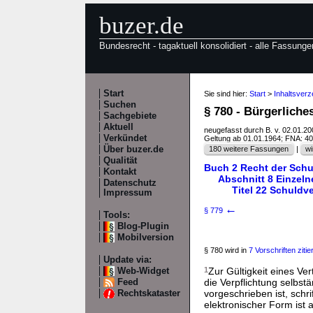
buzer.de
Bundesrecht - tagaktuell konsolidiert - alle Fassunge
Start
Sie sind hier:
Start
>
Inhaltsver
Suchen
§ 780 - Bürgerlich
Sachgebiete
Aktuell
neugefasst durch B. v. 02.01.2
Verkündet
Geltung ab 01.01.1964; FNA: 4
Über buzer.de
180 weitere Fassungen
|
wi
Qualität
Buch 2 Recht der Schu
Kontakt
Abschnitt 8 Einzeln
Datenschutz
Titel 22 Schuldv
Impressum
←
§ 779
Tools:
Blog-Plugin
Mobilversion
§ 780 wird in
7 Vorschriften zitier
Update via:
1
Zur Gültigkeit eines Ve
Web-Widget
die Verpflichtung selbst
Feed
vorgeschrieben ist, schri
Rechtskataster
elektronischer Form ist