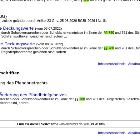
 ist, die Formvorschriften des § 766 Satz 1 und 2, des §
780
und des § 781 Satz 1 und 2 des 
dBG)
; zuletzt geändert durch Artikel 23 G. v. 25.03.2026 BGBl. 2026 I Nr. 81
re Deckungswerte
(vom 08.07.2022)
 1. durch Schuldversprechen oder Schuldanerkenntnisse im Sinne der
§§ 780
und 781 des Bür
Schiffshypotheken gesichert sind, sofern ...
re Deckungswerte
(vom 08.07.2022)
 1. durch Schuldversprechen oder Schuldanerkenntnisse im Sinne der
§§ 780
und 781 des Bür
Registerpfandrechte gesichert sind, sofern ...
Inhaltsverzeichnis
|
Ausdru
schriften
ung des Pfandbriefrechts
 Änderung des Pfandbriefgesetzes
sprechen oder Schuldanerkenntnisse im Sinne der §§
780
und 781 des Bürgerlichen Gesetzbu
chert sind, sofern ...
Link zu dieser Seite
: https://www.buzer.de/780_BGB.htm
Inhaltsverzeichnis
|
Ausdru