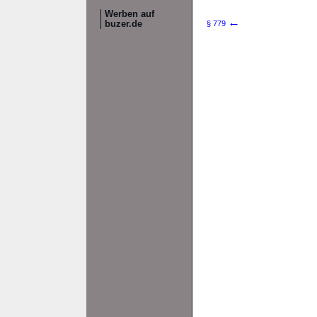
Werben auf
←
buzer.de
§ 779