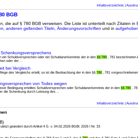
Inhaltsverzeichnis
|
Ausdru
780 BGB
n, die auf § 780 BGB verweisen. Die Liste ist unterteilt nach Zitaten in
en
,
anderen geltenden Titeln
,
Änderungsvorschriften
und in
aufgehoben
 Schenkungsversprechens
enn ein Schuldversprechen oder ein Schuldanerkenntnis der in den
§§ 780
, 781 bezeichneten A
en oder der ...
it bei Vergleich
Wege des Vergleichs erteilt, so ist die Beobachtung der in den §§
780
, 781 vorgeschriebenen 
ngsversprechen von Todes wegen
ieser Bedingung erteiltes Schuldversprechen oder Schuldanerkenntnis der in den
§§ 780
, 78
ker die Schenkung durch Leistung des ...
Inhaltsverzeichnis
|
Ausdru
rmen
B)
uletzt geändert durch Artikel 4 G. v. 04.02.2026 BGBl. 2026 I Nr. 33