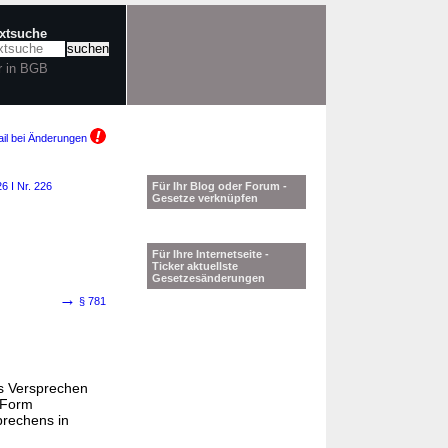
extsuche
r in BGB
il bei Änderungen
6 I Nr. 226
Für Ihr Blog oder Forum -
Gesetze verknüpfen
Für Ihre Internetseite -
Ticker aktuellste
Gesetzesänderungen
→
§ 781
as Versprechen
e Form
prechens in