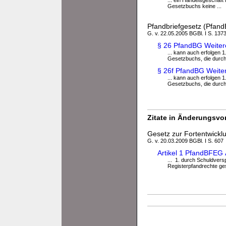
... ein Handelsgeschäft
Gesetzbuchs keine ...
Pfandbriefgesetz (Pfan
G. v. 22.05.2005 BGBl. I S. 1373
§ 26 PfandBG Weite
... kann auch erfolgen
Gesetzbuchs, die durch 
§ 26f PfandBG Weite
... kann auch erfolgen
Gesetzbuchs, die durch 
Zitate in Änderungsvor
Gesetz zur Fortentwickl
G. v. 20.03.2009 BGBl. I S. 607
Artikel 1 PfandBFEG
... 1. durch Schuldver
Registerpfandrechte gesi