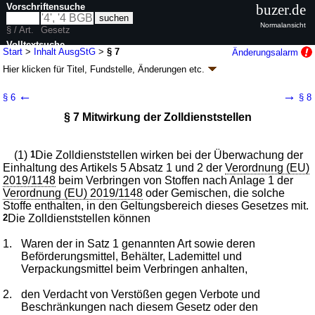
Vorschriftensuche
buzer.de
Normalansicht
§ / Art.
Gesetz
Volltextsuche
Start
>
Inhalt AusgStG
>
§ 7
Änderungsalarm
Hier klicken für
Titel, Fundstelle, Änderungen
etc.
nur in AusgStG
§ 7 - Ausgangsstoffgesetz (AusgStG)
←
→
§ 6
§ 8
Artikel 1 G. v. 03.12.2020
BGBl. I S. 2678
(
Nr. 59
); zuletzt geändert durch
§ 7 Mitwirkung der Zolldienststellen
Artikel 7
G. v. 09.01.2026
BGBl. 2026 I Nr. 3
Geltung ab 01.02.2021; FNA: 7134-4
Sprengstoffe
2 weitere Fassungen
|
Drucksachen / Entwurf / Begründung
|
(1)
1
Die Zolldienststellen wirken bei der Überwachung der
wird in 10 Vorschriften zitiert
Einhaltung des Artikels 5 Absatz 1 und 2 der
Verordnung (EU)
2019/1148
beim Verbringen von Stoffen nach Anlage 1 der
Verordnung (EU) 2019/1148
oder Gemischen, die solche
Stoffe enthalten, in den Geltungsbereich dieses Gesetzes mit.
2
Die Zolldienststellen können
1.
Waren der in Satz 1 genannten Art sowie deren
Beförderungsmittel, Behälter, Lademittel und
Verpackungsmittel beim Verbringen anhalten,
2.
den Verdacht von Verstößen gegen Verbote und
Beschränkungen nach diesem Gesetz oder den