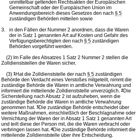
unmittelbar geltenden Rechtsakten der Europäischen
Gemeinschaft oder der Europäischen Union im
Anwendungsbereich dieses Gesetzes den nach
§ 5
zuständigen Behörden mitteilen sowie
3.
in den Fällen der Nummer 2 anordnen, dass die Waren
der in Satz 1 genannten Art auf Kosten und Gefahr des
Verfügungsberechtigten den nach
§ 5
zuständigen
Behörden vorgeführt werden.
(2) Im Falle des Absatzes 1 Satz 2 Nummer 2 stellen die
Zolldienststellen die Waren sicher.
(3)
1
Hat die Zolldienststelle der nach
§ 5
zuständigen
Behörde den Verdacht eines Verstoßes mitgeteilt, nimmt die
zuständige Behörde die Waren in amtliche Verwahrung und
informiert die mitteilende Zolldienststelle unverzüglich.
2
Die
Sicherstellung nach Absatz 2 ist aufzuheben, wenn die
zuständige Behörde die Waren in amtliche Verwahrung
genommen hat.
3
Die zuständige Behörde entscheidet über
weitere Maßnahmen, einschließlich der Beschlagnahme oder
Vernichtung der Waren der in Absatz 1 Satz 1 genannten Art
und teilt diese der Person mit, die die Waren verbracht oder
verbringen lassen hat.
4
Die zuständige Behörde informiert die
mitteilende Zolldienststelle über ihre Entscheidung.