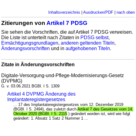
Inhaltsverzeichnis
|
Ausdrucken/PDF
|
nach oben
Zitierungen von
Artikel 7 PDSG
Sie sehen die Vorschriften, die auf Artikel 7 PDSG verweisen.
Die Liste ist unterteilt nach Zitaten in
PDSG selbst
,
Ermächtigungsgrundlagen
,
anderen geltenden Titeln
,
Änderungsvorschriften
und in
aufgehobenen Titeln
.
Zitate in Änderungsvorschriften
Digitale-Versorgung-und-Pflege-Modernisierungs-Gesetz
(DVPMG)
G. v. 03.06.2021 BGBl. I S. 1309
Artikel 4 DVPMG Änderung des
Implantateregistergesetzes
... 17 des Implantateregistergesetzes vom 12. Dezember 2019
(BGBl. I S. 2494), das zuletzt durch
Artikel 7 des Gesetzes vom 14.
Oktober 2020 (BGBl. I S. 2115
) geändert worden ist, wird wie folgt
geändert: 1. Absatz 1 Satz 2 Nummer 1 ...