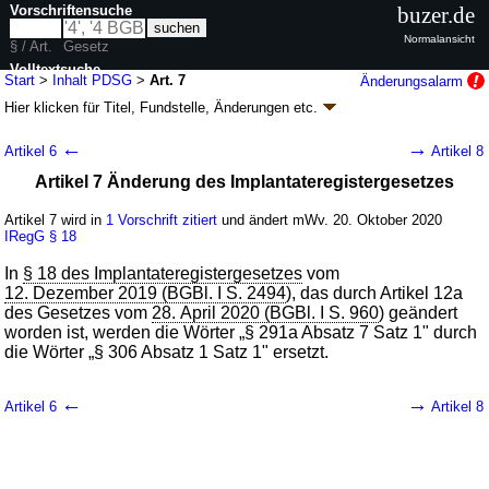
Vorschriftensuche
buzer.de
Normalansicht
§ / Art.
Gesetz
Volltextsuche
Start
>
Inhalt PDSG
>
Art. 7
Änderungsalarm
Hier klicken für
Titel, Fundstelle, Änderungen
etc.
nur in PDSG
Artikel 7 - Patientendaten-Schutz-Gesetz
←
→
Artikel 6
Artikel 8
(PDSG)
Artikel 7 Änderung des Implantateregistergesetzes
G. v. 14.10.2020
BGBl. I S. 2115
(
Nr. 46
); Geltung ab 20.10.2020
8 Änderungen
|
Drucksachen / Entwurf / Begründung
|
Artikel 7 wird in
1 Vorschrift zitiert
und ändert mWv. 20. Oktober 2020
IRegG
wird in 15 Vorschriften zitiert
§ 18
In
§ 18 des Implantateregistergesetzes
vom
12. Dezember 2019 (BGBl. I S. 2494
), das durch Artikel 12a
des Gesetzes vom
28. April 2020 (BGBl. I S. 960
) geändert
worden ist, werden die Wörter „§ 291a Absatz 7 Satz 1" durch
die Wörter „§ 306 Absatz 1 Satz 1" ersetzt.
←
→
Artikel 6
Artikel 8