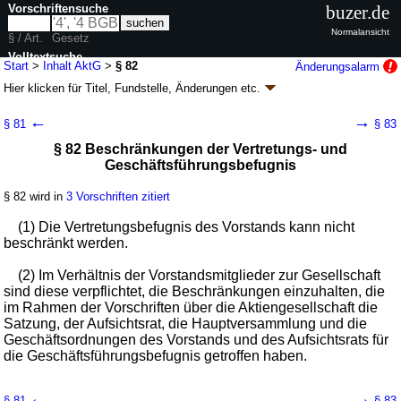
Vorschriftensuche
buzer.de
Normalansicht
§ / Art.
Gesetz
Volltextsuche
Start
>
Inhalt AktG
>
§ 82
Änderungsalarm
Hier klicken für
Titel, Fundstelle, Änderungen
etc.
nur in AktG
§ 82 - Aktiengesetz (AktG)
←
→
§ 81
§ 83
G. v. 06.09.1965
BGBl. I S. 1089
; zuletzt geändert durch
Artikel 23
G. v.
§ 82 Beschränkungen der Vertretungs- und
04.02.2026
BGBl. 2026 I Nr. 33
Geschäftsführungsbefugnis
Geltung ab 01.01.1966; FNA: 4121-1
Recht der Aktiengesellschaften und
der Kommanditgesellschaften auf Aktien
48 weitere Fassungen
|
wird in 905 Vorschriften zitiert
§ 82 wird in
3 Vorschriften zitiert
Erstes Buch Aktiengesellschaft
(1) Die Vertretungsbefugnis des Vorstands kann nicht
Vierter Teil Verfassung der Aktiengesellschaft
beschränkt werden.
Erster Abschnitt Vorstand
(2) Im Verhältnis der Vorstandsmitglieder zur Gesellschaft
sind diese verpflichtet, die Beschränkungen einzuhalten, die
im Rahmen der Vorschriften über die Aktiengesellschaft die
Satzung, der Aufsichtsrat, die Hauptversammlung und die
Geschäftsordnungen des Vorstands und des Aufsichtsrats für
die Geschäftsführungsbefugnis getroffen haben.
←
→
§ 81
§ 83