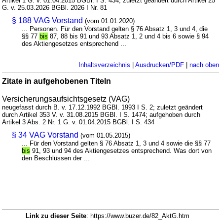
Artikel 1 G. v. 01.04.2015 BGBl. I S. 434; zuletzt geändert durch Artikel 25
G. v. 25.03.2026 BGBl. 2026 I Nr. 81
§ 188 VAG Vorstand
(vom 01.01.2020)
... Personen. Für den Vorstand gelten § 76 Absatz 1, 3 und 4, die
§§ 77
bis
87, 88 bis 91 und 93 Absatz 1, 2 und 4 bis 6 sowie § 94
des Aktiengesetzes entsprechend ...
Inhaltsverzeichnis
|
Ausdrucken/PDF
|
nach oben
Zitate in aufgehobenen Titeln
Versicherungsaufsichtsgesetz (VAG)
neugefasst durch B. v. 17.12.1992 BGBl. 1993 I S. 2; zuletzt geändert
durch Artikel 353 V. v. 31.08.2015 BGBl. I S. 1474; aufgehoben durch
Artikel 3 Abs. 2 Nr. 1 G. v. 01.04.2015 BGBl. I S. 434
§ 34 VAG Vorstand
(vom 01.05.2015)
... Für den Vorstand gelten § 76 Absatz 1, 3 und 4 sowie die §§ 77
bis
91, 93 und 94 des Aktiengesetzes entsprechend. Was dort von
den Beschlüssen der ...
Link zu dieser Seite
: https://www.buzer.de/82_AktG.htm