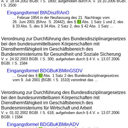
A. v. 18.04.2002 BGBl. I S. 1800; aufgehoben durch A. v. 19.10.2006 BGBl.
I S. 2500
Eingangsformel BfADiszRAnO
... Februar 1954 in der Neufassung des 21. Nachtrags vom
26. Juni 2001 (BAnz. S. 20442), des §
83
Abs. 1 Satz 1 und 2, des
§ 33 Abs. 5, des § 34 Abs. 2 Satz 2, des § 42 Abs. 1 Satz ...
Verordnung zur Durchführung des Bundesdisziplinargesetzes
bei den bundesunmittelbaren Körperschaften mit
Dienstherrnfähigkeit im Geschäftsbereich des
Bundesministeriums für Gesundheit und Soziale Sicherung
V. v. 24.02.2003 BGBl. I S. 300; aufgehoben durch § 4 V. v. 13.07.2006
BGBl. I S. 1584
Eingangsformel BDGBuKBMinGSDV
... Grund des §
83
Abs. 1 Satz 2 des Bundesdisziplinargesetzes
vom 9. Juli 2001 (BGBl. I S. 1510) verordnet das ...
Verordnung zur Durchführung des Bundesdisziplinargesetzes
bei den bundesunmittelbaren Körperschaften mit
Dienstherrnfähigkeit im Geschäftsbereich des
Bundesministeriums für Wirtschaft und Arbeit
V. v. 01.02.2002 BGBl. I S. 618; aufgehoben durch § 4 V. v. 13.07.2006
BGBl. I 1584
Eingangsformel BDGBuKBMinADV