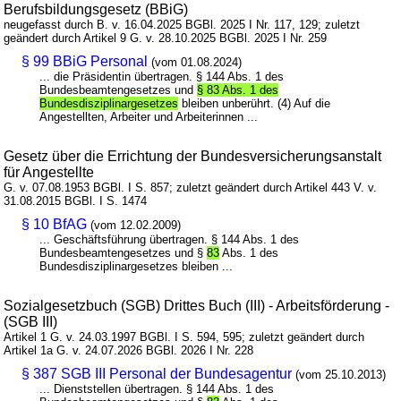
Berufsbildungsgesetz (BBiG)
neugefasst durch B. v. 16.04.2025 BGBl. 2025 I Nr. 117, 129; zuletzt
geändert durch Artikel 9 G. v. 28.10.2025 BGBl. 2025 I Nr. 259
§ 99 BBiG Personal
(vom 01.08.2024)
... die Präsidentin übertragen. § 144 Abs. 1 des
Bundesbeamtengesetzes und
§ 83 Abs. 1 des
Bundesdisziplinargesetzes
bleiben unberührt. (4) Auf die
Angestellten, Arbeiter und Arbeiterinnen ...
Gesetz über die Errichtung der Bundesversicherungsanstalt
für Angestellte
G. v. 07.08.1953 BGBl. I S. 857; zuletzt geändert durch Artikel 443 V. v.
31.08.2015 BGBl. I S. 1474
§ 10 BfAG
(vom 12.02.2009)
... Geschäftsführung übertragen. § 144 Abs. 1 des
Bundesbeamtengesetzes und §
83
Abs. 1 des
Bundesdisziplinargesetzes bleiben ...
Sozialgesetzbuch (SGB) Drittes Buch (III) - Arbeitsförderung -
(SGB III)
Artikel 1 G. v. 24.03.1997 BGBl. I S. 594, 595; zuletzt geändert durch
Artikel 1a G. v. 24.07.2026 BGBl. 2026 I Nr. 228
§ 387 SGB III Personal der Bundesagentur
(vom 25.10.2013)
... Dienststellen übertragen. § 144 Abs. 1 des