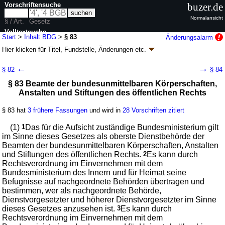
Vorschriftensuche
buzer.de
Normalansicht
§ / Art.
Gesetz
Volltextsuche
Start
>
Inhalt BDG
>
§ 83
Änderungsalarm
Hier klicken für
Titel, Fundstelle, Änderungen
etc.
nur in BDG
§ 83 - Bundesdisziplinargesetz (BDG)
←
→
§ 82
§ 84
Artikel 1 G. v. 09.07.2001
BGBl. I S. 1510
; zuletzt geändert durch
Artikel 6
§ 83 Beamte der bundesunmittelbaren Körperschaften,
G. v. 19.07.2024
BGBl. 2024 I Nr. 247
Anstalten und Stiftungen des öffentlichen Rechts
Geltung ab 01.01.2002; FNA: 2031-4
Disziplinarrecht
11 weitere Fassungen
|
Drucksachen / Entwurf / Begründung
|
§ 83 hat
3 frühere Fassungen
und wird in
28 Vorschriften zitiert
wird in 254 Vorschriften zitiert
Teil 6 Besondere Bestimmungen für einzelne
(1)
1
Das für die Aufsicht zuständige Bundesministerium gilt
Beamtengruppen und für Ruhestandsbeamte
im Sinne dieses Gesetzes als oberste Dienstbehörde der
Beamten der bundesunmittelbaren Körperschaften, Anstalten
und Stiftungen des öffentlichen Rechts.
2
Es kann durch
Rechtsverordnung im Einvernehmen mit dem
Bundesministerium des Innern und für Heimat seine
Befugnisse auf nachgeordnete Behörden übertragen und
bestimmen, wer als nachgeordnete Behörde,
Dienstvorgesetzter und höherer Dienstvorgesetzter im Sinne
dieses Gesetzes anzusehen ist.
3
Es kann durch
Rechtsverordnung im Einvernehmen mit dem