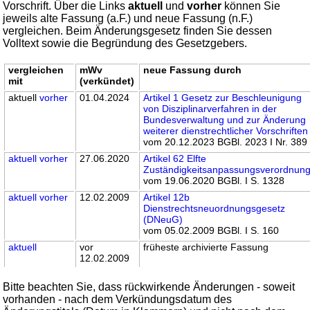
Vorschrift. Über die Links
aktuell
und
vorher
können Sie
jeweils alte Fassung (a.F.) und neue Fassung (n.F.)
vergleichen. Beim Änderungsgesetz finden Sie dessen
Volltext sowie die Begründung des Gesetzgebers.
vergleichen
mWv
neue Fassung durch
mit
(verkündet)
aktuell
vorher
01.04.2024
Artikel 1 Gesetz zur Beschleunigung
von Disziplinarverfahren in der
Bundesverwaltung und zur Änderung
weiterer dienstrechtlicher Vorschriften
vom 20.12.2023 BGBl. 2023 I Nr. 389
aktuell
vorher
27.06.2020
Artikel 62 Elfte
Zuständigkeitsanpassungsverordnun
vom 19.06.2020 BGBl. I S. 1328
aktuell
vorher
12.02.2009
Artikel 12b
Dienstrechtsneuordnungsgesetz
(DNeuG)
vom 05.02.2009 BGBl. I S. 160
aktuell
vor
früheste archivierte Fassung
12.02.2009
Bitte beachten Sie, dass rückwirkende Änderungen - soweit
vorhanden - nach dem Verkündungsdatum des