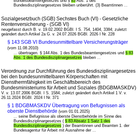
Bundesbeamtengesetzes und §
83
Abs. 1 des
Bundesdisziplinargesetzes bleiben unberührt. (3) Beamtinnen ...
Sozialgesetzbuch (SGB) Sechstes Buch (VI) - Gesetzliche
Rentenversicherung - (SGB VI)
neugefasst durch B. v. 19.02.2002 BGBl. I S. 754, 1404, 3384; zuletzt
geändert durch Artikel 2a G. v. 24.07.2026 BGBl. 2026 I Nr. 228
§ 143 SGB VI Bundesunmittelbare Versicherungsträger
(vom 11.08.2010)
... übertragen. § 144 Abs. 1 des Bundesbeamtengesetzes und
§ 83
Abs. 1 des Bundesdisziplinargesetzes
bleiben ...
Verordnung zur Durchführung des Bundesdisziplinargesetzes
bei den bundesunmittelbaren Körperschaften mit
Dienstherrnfähigkeit im Geschäftsbereich des
Bundesministeriums für Arbeit und Soziales (BDGBMASKDV)
V. v. 13.07.2006 BGBl. I S. 1584; zuletzt geändert durch Artikel 1 V. v.
26.11.2024 BGBl. 2024 I Nr. 371
§ 1 BDGBMASKDV Übertragung von Befugnissen als
oberste Dienstbehörde
(vom 01.01.2025)
... seine Befugnisse als oberste Dienstbehörde im Sinne des
Bundesdisziplinargesetzes (
§ 83 Absatz 1 Satz 1 des
Bundesdisziplinargesetzes
) der Beamtinnen und Beamten 1. der
Bundesagentur für Arbeit mit Ausnahme der ...