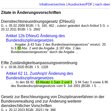
Inhaltsverzeichnis
|
Ausdrucken/PDF
|
nach oben
Zitate in Änderungsvorschriften
Dienstrechtsneuordnungsgesetz (DNeuG)
G. v. 05.02.2009 BGBl. I S. 160, 462 ; zuletzt geändert durch Artikel 5 G. v.
20.12.2011 BGBl. I S. 2842
Artikel 12b DNeuG Änderung des
Bundesdisziplinargesetzes
... Angabe „§ 43 Satz 2 des Bundesbeamtengesetzes" ersetzt. 20.
In §
83
Abs. 2 wird die Angabe „§ 187 Abs. 2 des
Bundesbeamtengesetzes" durch die Angabe ...
Elfte Zuständigkeitsanpassungsverordnung
V. v. 19.06.2020 BGBl. I S. 1328
Artikel 62 11. ZustAnpV Änderung des
Bundesdisziplinargesetzes
... In den §§ 82,
83 Absatz 1 Satz 2 und 3
, § 84 Satz 3 sowie § 86
des Bundesdisziplinargesetzes vom 9. Juli 2001 (BGBl. I S. ...
Gesetz zur Beschleunigung von Disziplinarverfahren in der
Bundesverwaltung und zur Änderung weiterer
dienstrechtlicher Vorschriften
G. v. 20.12.2023 BGBl. 2023 I Nr. 389