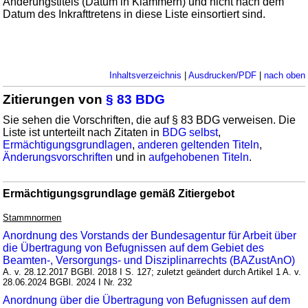
Änderungstitels (Datum in Klammern) und nicht nach dem
Datum des Inkrafttretens in diese Liste einsortiert sind.
Inhaltsverzeichnis
|
Ausdrucken/PDF
|
nach oben
Zitierungen von
§ 83 BDG
Sie sehen die Vorschriften, die auf § 83 BDG verweisen. Die
Liste ist unterteilt nach Zitaten in
BDG selbst
,
Ermächtigungsgrundlagen
,
anderen geltenden Titeln
,
Änderungsvorschriften
und in
aufgehobenen Titeln
.
Ermächtigungsgrundlage gemäß Zitiergebot
Stammnormen
Anordnung des Vorstands der Bundesagentur für Arbeit über
die Übertragung von Befugnissen auf dem Gebiet des
Beamten-, Versorgungs- und Disziplinarrechts (BAZustAnO)
A. v. 28.12.2017 BGBl. 2018 I S. 127; zuletzt geändert durch Artikel 1 A. v.
28.06.2024 BGBl. 2024 I Nr. 232
Anordnung über die Übertragung von Befugnissen auf dem