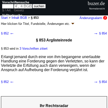
Vorschriftensuche
buzer.de
Normalansicht
§ / Art.
Gesetz
Volltextsuche
Start
>
Inhalt BGB
>
§ 853
Änderungsalarm
Hier klicken für
Titel, Fundstelle, Änderungen
etc.
nur in BGB
§ 853 - Bürgerliches Gesetzbuch (BGB)
←
→
§ 852
§ 854
neugefasst durch B. v. 02.01.2002
BGBl. I S. 42
, 2909; 2003, 738; zuletzt
§ 853 Arglisteinrede
geändert durch
Artikel 6
G. v. 23.07.2026
BGBl. 2026 I Nr. 226
Geltung ab 01.01.1964; FNA: 400-2
Bürgerliches Gesetzbuch,
Einführungsgesetz und zugehörige Gesetze
§ 853 wird in
3 Vorschriften zitiert
180 weitere Fassungen
|
wird in 2387 Vorschriften zitiert
Erlangt jemand durch eine von ihm begangene unerlaubte
Buch 2 Recht der Schuldverhältnisse
Handlung eine Forderung gegen den Verletzten, so kann der
Abschnitt 8 Einzelne Schuldverhältnisse
Verletzte die Erfüllung auch dann verweigern, wenn der
Titel 27 Unerlaubte Handlungen
Anspruch auf Aufhebung der Forderung verjährt ist.
←
→
§ 852
§ 854
Ihr Rechtsradar