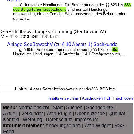
... 10 Unerlaubte Handlungen Die Bestimmungen der §§ 823 bis
853
des Bürgerlichen Gesetzbuchs
sind nur auf Handlungen
anzuwenden, die am Tag des Wirksamwerdens des Beitritts oder
danach ...
Seeschiffbewachungsverordnung (SeeBewachV)
V. v. 11.06.2013 BGBl. I S. 1562
Anlage SeeBewachV (zu § 10 Absatz 1) Sachkunde
... g) § 859 - Verbotene Eigenmacht sowie h) §§ 823 bis
853
-
Unerlaubte Handlungen; 1.4 Strafrecht: 1.4.1 Strafgesetzbuch, ...
Link zu dieser Seite
: https://www.buzer.de/853_BGB.htm
Inhaltsverzeichnis
|
Ausdrucken/PDF
|
nach oben
Menü:
Normalansicht
|
Start
|
Suchen
|
Sachgebiete
|
Aktuell
|
Verkündet
|
Web-Plugin
|
Über buzer.de
|
Qualität
|
Kontakt
|
Werbung
|
Datenschutz, Impressum
informiert bleiben:
Änderungsalarm
|
Web-Widget
|
RSS-
Feed