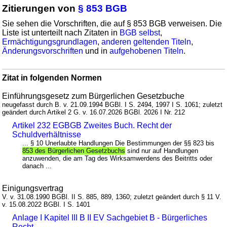
Zitierungen von
§ 853 BGB
Sie sehen die Vorschriften, die auf § 853 BGB verweisen. Die
Liste ist unterteilt nach Zitaten in
BGB selbst
,
Ermächtigungsgrundlagen
,
anderen geltenden Titeln
,
Änderungsvorschriften
und in
aufgehobenen Titeln
.
Zitat in folgenden Normen
Einführungsgesetz zum Bürgerlichen Gesetzbuche
neugefasst durch B. v. 21.09.1994 BGBl. I S. 2494, 1997 I S. 1061; zuletzt
geändert durch Artikel 2 G. v. 16.07.2026 BGBl. 2026 I Nr. 212
Artikel 232 EGBGB Zweites Buch. Recht der
Schuldverhältnisse
... § 10 Unerlaubte Handlungen Die Bestimmungen der §§ 823 bis
853 des Bürgerlichen Gesetzbuchs
sind nur auf Handlungen
anzuwenden, die am Tag des Wirksamwerdens des Beitritts oder
danach ...
Einigungsvertrag
V. v. 31.08.1990 BGBl. II S. 885, 889, 1360; zuletzt geändert durch § 11 V.
v. 15.08.2022 BGBl. I S. 1401
Anlage I Kapitel III B II EV Sachgebiet B - Bürgerliches
Recht