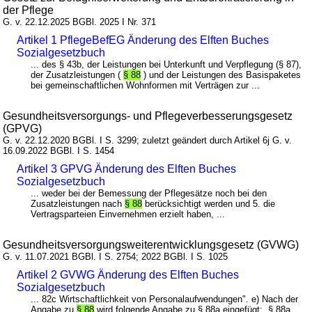
der Pflege
G. v. 22.12.2025 BGBl. 2025 I Nr. 371
Artikel 1 PflegeBefEG Änderung des Elften Buches
Sozialgesetzbuch
... des § 43b, der Leistungen bei Unterkunft und Verpflegung (§ 87),
der Zusatzleistungen (
§ 88
) und der Leistungen des Basispaketes
bei gemeinschaftlichen Wohnformen mit Verträgen zur ...
Gesundheitsversorgungs- und Pflegeverbesserungsgesetz
(GPVG)
G. v. 22.12.2020 BGBl. I S. 3299; zuletzt geändert durch Artikel 6j G. v.
16.09.2022 BGBl. I S. 1454
Artikel 3 GPVG Änderung des Elften Buches
Sozialgesetzbuch
... weder bei der Bemessung der Pflegesätze noch bei den
Zusatzleistungen nach
§ 88
berücksichtigt werden und 5. die
Vertragsparteien Einvernehmen erzielt haben, ...
Gesundheitsversorgungsweiterentwicklungsgesetz (GVWG)
G. v. 11.07.2021 BGBl. I S. 2754; 2022 BGBl. I S. 1025
Artikel 2 GVWG Änderung des Elften Buches
Sozialgesetzbuch
... 82c Wirtschaftlichkeit von Personalaufwendungen". e) Nach der
Angabe zu
§ 88
wird folgende Angabe zu § 88a eingefügt: „§ 88a