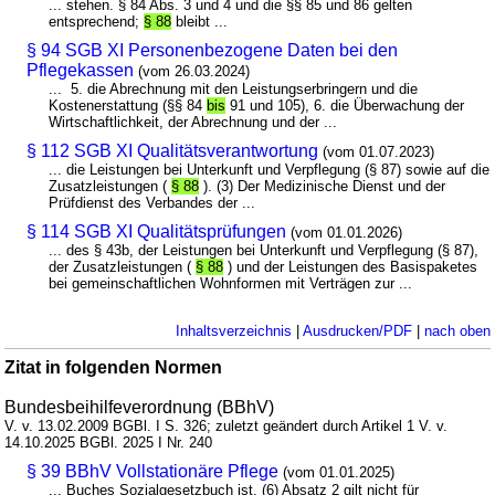
... stehen. § 84 Abs. 3 und 4 und die §§ 85 und 86 gelten
entsprechend;
§ 88
bleibt ...
§ 94 SGB XI Personenbezogene Daten bei den
Pflegekassen
(vom 26.03.2024)
... 5. die Abrechnung mit den Leistungserbringern und die
Kostenerstattung (§§ 84
bis
91 und 105), 6. die Überwachung der
Wirtschaftlichkeit, der Abrechnung und der ...
§ 112 SGB XI Qualitätsverantwortung
(vom 01.07.2023)
... die Leistungen bei Unterkunft und Verpflegung (§ 87) sowie auf die
Zusatzleistungen (
§ 88
). (3) Der Medizinische Dienst und der
Prüfdienst des Verbandes der ...
§ 114 SGB XI Qualitätsprüfungen
(vom 01.01.2026)
... des § 43b, der Leistungen bei Unterkunft und Verpflegung (§ 87),
der Zusatzleistungen (
§ 88
) und der Leistungen des Basispaketes
bei gemeinschaftlichen Wohnformen mit Verträgen zur ...
Inhaltsverzeichnis
|
Ausdrucken/PDF
|
nach oben
Zitat in folgenden Normen
Bundesbeihilfeverordnung (BBhV)
V. v. 13.02.2009 BGBl. I S. 326; zuletzt geändert durch Artikel 1 V. v.
14.10.2025 BGBl. 2025 I Nr. 240
§ 39 BBhV Vollstationäre Pflege
(vom 01.01.2025)
... Buches Sozialgesetzbuch ist. (6) Absatz 2 gilt nicht für