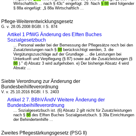
Wirtschaftlich ... nach § 43c" eingefügt. 29. Nach
§ 88
wird folgender
§ 88a eingefügt: „§ 88a Wirtschaftlich ...
Pflege-Weiterentwicklungsgesetz
G. v. 28.05.2008 BGBl. I S. 874
Artikel 1 PfWG Änderung des Elften Buches
Sozialgesetzbuch
... Personal weder bei der Bemessung der Pflegesätze noch bei den
Zusatzleistungen nach §
88
berücksichtigt werden, 3. die
Vergütungszuschläge auf der Grundlage ... die Leistungen bei
Unterkunft und Verpflegung (§ 87) sowie auf die Zusatzleistungen (§
88
)." d) Absatz 3 wird aufgehoben. e) Der bisherige Absatz 4 wird
Absatz ...
Siebte Verordnung zur Änderung der
Bundesbeihilfeverordnung
V. v. 25.10.2016 BGBl. I S. 2403
Artikel 2 7. BBhVÄndV Weitere Änderung der
Bundesbeihilfeverordnung
... Sozialgesetzbuch ist. (6) Absatz 2 gilt nicht für Zusatzleistungen
nach §
88
des Elften Buches Sozialgesetzbuch. § 39a Einrichtungen
der Behindertenhilfe ...
Zweites Pflegestärkungsgesetz (PSG II)