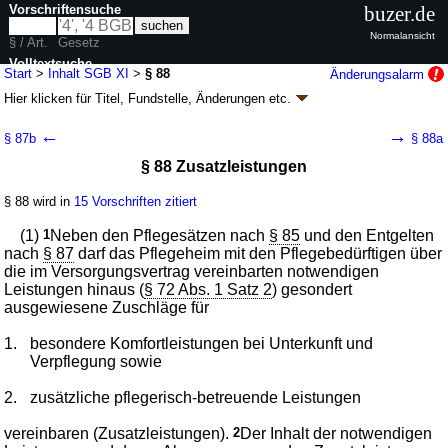
Vorschriftensuche
buzer.de
Normalansicht
§ / Art.
Gesetz
Volltextsuche
Start
>
Inhalt SGB XI
>
§ 88
Änderungsalarm
Hier klicken für
Titel, Fundstelle, Änderungen
etc.
nur in SGB XI
§ 88 - Sozialgesetzbuch (SGB) Elftes Buch (XI) -
←
→
§ 87b
§ 88a
Soziale Pflegeversicherung - (SGB XI)
§ 88 Zusatzleistungen
Artikel 1 G.v. 26.05.1994
BGBl. I S. 1014
, 1015; zuletzt geändert durch
Artikel 2c
G. v. 24.07.2026
BGBl. 2026 I Nr. 228
§ 88 wird in
15 Vorschriften zitiert
Geltung ab 01.06.1994; FNA: 860-11
Sozialgesetzbuch
170 weitere Fassungen
|
Drucksachen / Entwurf / Begründung
|
(1)
1
Neben den Pflegesätzen nach
§ 85
und den Entgelten
wird in 683 Vorschriften zitiert
nach
§ 87
darf das Pflegeheim mit den Pflegebedürftigen über
die im Versorgungsvertrag vereinbarten notwendigen
Achtes Kapitel Pflegevergütung
Leistungen hinaus (
§ 72 Abs. 1 Satz 2
) gesondert
Zweiter Abschnitt Vergütung der stationären
ausgewiesene Zuschläge für
Pflegeleistungen
1.
besondere Komfortleistungen bei Unterkunft und
Verpflegung sowie
2.
zusätzliche pflegerisch-betreuende Leistungen
vereinbaren (Zusatzleistungen).
2
Der Inhalt der notwendigen