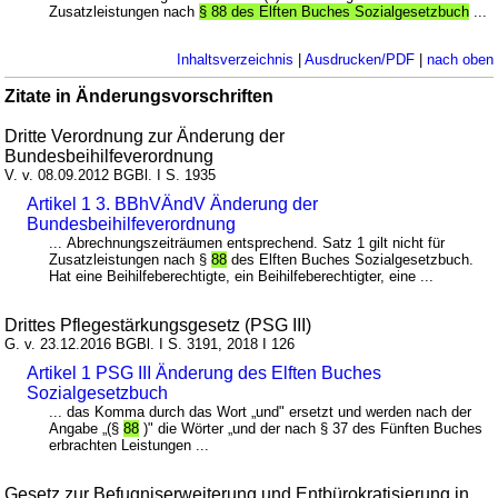
Zusatzleistungen nach
§ 88 des Elften Buches Sozialgesetzbuch
...
Inhaltsverzeichnis
|
Ausdrucken/PDF
|
nach oben
Zitate in Änderungsvorschriften
Dritte Verordnung zur Änderung der
Bundesbeihilfeverordnung
V. v. 08.09.2012 BGBl. I S. 1935
Artikel 1 3. BBhVÄndV Änderung der
Bundesbeihilfeverordnung
... Abrechnungszeiträumen entsprechend. Satz 1 gilt nicht für
Zusatzleistungen nach §
88
des Elften Buches Sozialgesetzbuch.
Hat eine Beihilfeberechtigte, ein Beihilfeberechtigter, eine ...
Drittes Pflegestärkungsgesetz (PSG III)
G. v. 23.12.2016 BGBl. I S. 3191, 2018 I 126
Artikel 1 PSG III Änderung des Elften Buches
Sozialgesetzbuch
... das Komma durch das Wort „und" ersetzt und werden nach der
Angabe „(§
88
)" die Wörter „und der nach § 37 des Fünften Buches
erbrachten Leistungen ...
Gesetz zur Befugniserweiterung und Entbürokratisierung in