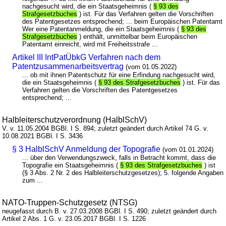
nachgesucht wird, die ein Staatsgeheimnis (
§ 93 des
Strafgesetzbuches
) ist. Für das Verfahren gelten die Vorschriften
des Patentgesetzes entsprechend; ... beim Europäischen Patentamt
Wer eine Patentanmeldung, die ein Staatsgeheimnis (
§ 93 des
Strafgesetzbuches
) enthält, unmittelbar beim Europäischen
Patentamt einreicht, wird mit Freiheitsstrafe ...
Artikel III IntPatÜbkG Verfahren nach dem
Patentzusammenarbeitsvertrag
(vom 01.05.2022)
... ob mit ihnen Patentschutz für eine Erfindung nachgesucht wird,
die ein Staatsgeheimnis (
§ 93 des Strafgesetzbuches
) ist. Für das
Verfahren gelten die Vorschriften des Patentgesetzes
entsprechend; ...
Halbleiterschutzverordnung (HalblSchV)
V. v. 11.05.2004 BGBl. I S. 894; zuletzt geändert durch Artikel 74 G. v.
10.08.2021 BGBl. I S. 3436
§ 3 HalblSchV Anmeldung der Topografie
(vom 01.01.2024)
... über den Verwendungszweck, falls in Betracht kommt, dass die
Topografie ein Staatsgeheimnis (
§ 93 des Strafgesetzbuches
) ist
(§ 3 Abs. 2 Nr. 2 des Halbleiterschutzgesetzes); 5. folgende Angaben
zum ...
NATO-Truppen-Schutzgesetz (NTSG)
neugefasst durch B. v. 27.03.2008 BGBl. I S. 490; zuletzt geändert durch
Artikel 2 Abs. 1 G. v. 23.05.2017 BGBl. I S. 1226