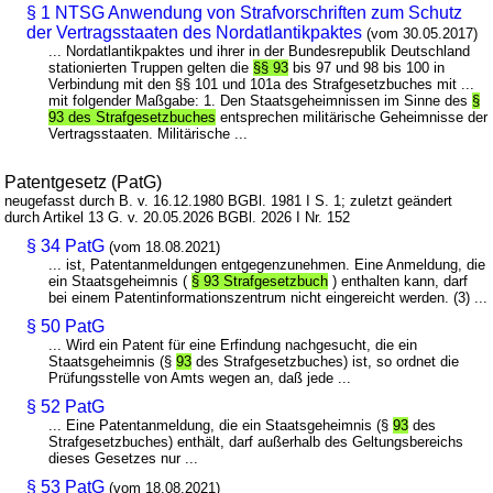
§ 1 NTSG Anwendung von Strafvorschriften zum Schutz
der Vertragsstaaten des Nordatlantikpaktes
(vom 30.05.2017)
... Nordatlantikpaktes und ihrer in der Bundesrepublik Deutschland
stationierten Truppen gelten die
§§ 93
bis 97 und 98 bis 100 in
Verbindung mit den §§ 101 und 101a des Strafgesetzbuches mit ...
mit folgender Maßgabe: 1. Den Staatsgeheimnissen im Sinne des
§
93 des Strafgesetzbuches
entsprechen militärische Geheimnisse der
Vertragsstaaten. Militärische ...
Patentgesetz (PatG)
neugefasst durch B. v. 16.12.1980 BGBl. 1981 I S. 1; zuletzt geändert
durch Artikel 13 G. v. 20.05.2026 BGBl. 2026 I Nr. 152
§ 34 PatG
(vom 18.08.2021)
... ist, Patentanmeldungen entgegenzunehmen. Eine Anmeldung, die
ein Staatsgeheimnis (
§ 93 Strafgesetzbuch
) enthalten kann, darf
bei einem Patentinformationszentrum nicht eingereicht werden. (3) ...
§ 50 PatG
... Wird ein Patent für eine Erfindung nachgesucht, die ein
Staatsgeheimnis (§
93
des Strafgesetzbuches) ist, so ordnet die
Prüfungsstelle von Amts wegen an, daß jede ...
§ 52 PatG
... Eine Patentanmeldung, die ein Staatsgeheimnis (§
93
des
Strafgesetzbuches) enthält, darf außerhalb des Geltungsbereichs
dieses Gesetzes nur ...
§ 53 PatG
(vom 18.08.2021)