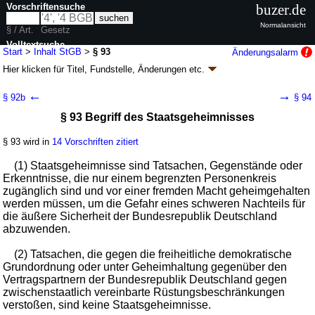
Vorschriftensuche
buzer.de
Normalansicht
§ / Art.
Gesetz
Volltextsuche
Start
>
Inhalt StGB
>
§ 93
Änderungsalarm
Hier klicken für
Titel, Fundstelle, Änderungen
etc.
nur in StGB
§ 93 - Strafgesetzbuch (StGB)
←
→
§ 92b
§ 94
neugefasst durch B. v. 13.11.1998
BGBl. I S. 3322
; zuletzt geändert durch
§ 93 Begriff des Staatsgeheimnisses
Artikel 1
G. v. 20.03.2026
BGBl. 2026 I Nr. 95
Geltung ab 01.01.1975; FNA: 450-2
Strafgesetzbuch und zugehörige
Gesetze
§ 93 wird in
14 Vorschriften zitiert
116 weitere Fassungen
|
wird in 1098 Vorschriften zitiert
(1) Staatsgeheimnisse sind Tatsachen, Gegenstände oder
Besonderer Teil
Erkenntnisse, die nur einem begrenzten Personenkreis
Zweiter Abschnitt Landesverrat und Gefährdung der
zugänglich sind und vor einer fremden Macht geheimgehalten
äußeren Sicherheit
werden müssen, um die Gefahr eines schweren Nachteils für
die äußere Sicherheit der Bundesrepublik Deutschland
abzuwenden.
(2) Tatsachen, die gegen die freiheitliche demokratische
Grundordnung oder unter Geheimhaltung gegenüber den
Vertragspartnern der Bundesrepublik Deutschland gegen
zwischenstaatlich vereinbarte Rüstungsbeschränkungen
verstoßen, sind keine Staatsgeheimnisse.