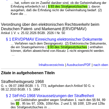
... hat, sofern sie im Zweifel darüber sind, ob die Geheimhaltung der
Erfindung erforderlich ist (
§ 93 des Strafgesetzbuches
), davon
ausgehen, daß die Erfindung nicht der Geheimhaltung bedarf. (2)
Kann die ...
Verordnung über den elektronischen Rechtsverkehr beim
Deutschen Patent- und Markenamt (ERVDPMAV)
Artikel 1 V. v. 25.02.2026 BGBl. 2026 I Nr. 50
§ 1 ERVDPMAV Einreichung elektronischer Dokumente
... Verfahren nach dem Designgesetz. (2) Elektronische Dokumente,
die ein Staatsgeheimnis (
§ 93 des Strafgesetzbuches
) enthalten
können, dürfen abweichend von Absatz 1 nicht eingereicht werden.
...
Inhaltsverzeichnis
|
Ausdrucken/PDF
|
nach oben
Zitate in aufgehobenen Titeln
Straffreiheitsgesetz 1968
G. v. 09.07.1968 BGBl. I S. 773; aufgehoben durch Artikel 50 G. v.
08.12.2010 BGBl. I S. 1864
§ 2 StrFrhG 1968 Voraussetzungen der Straffreiheit
... und Geldstrafen gewährt wegen Straftaten 1. nach den §§ 84, 89
bis
93
, 95 bis 97, 100b, 100d Abs. 2 und 3, §§ 100f, 129 und 129a
des Strafgesetzbuches in ...