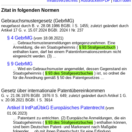
Inhaltsverzeichnis
|
Ausdrucken/PDF
|
nach oben
Zitat in folgenden Normen
Gebrauchsmustergesetz (GebrMG)
neugefasst durch B. v. 28.08.1986 BGBl. I S. 1455; zuletzt geändert durch
Artikel 17 G. v. 15.07.2024 BGBl. 2024 I Nr. 237
§ 4 GebrMG
(vom 18.08.2021)
... Gebrauchsmusteranmeldungen entgegenzunehmen. Eine
Anmeldung, die ein Staatsgeheimnis (
§ 93 Strafgesetzbuch
)
enthalten kann, darf bei einem Patentinformationszentrum nicht
eingereicht werden. (3) ...
§ 9 GebrMG
... Wird ein Gebrauchsmuster angemeldet, dessen Gegenstand ein
Staatsgeheimnis (
§ 93 des Strafgesetzbuches
) ist, so ordnet die
für die Anordnung gemäß § 50 des Patentgesetzes ...
Gesetz über internationale Patentübereinkommen
G. v. 21.06.1976 BGBl. 1976 II S. 649; zuletzt geändert durch Artikel 1 G.
v. 20.08.2021 BGBl. I S. 3914
Artikel II IntPatÜbkG Europäisches Patentrecht
(vom
01.06.2023)
... Patentamt zu entrichten. (2) Europäische Anmeldungen, die ein
Staatsgeheimnis (
§ 93 des Strafgesetzbuches
) enthalten können,
sind beim Deutschen Patent- und Markenamt nach Maßgabe
folgender ... ob mit ihnen Patentschutz für eine Erfindung