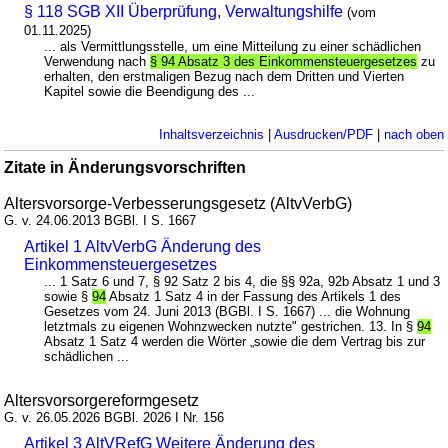
§ 118 SGB XII Überprüfung, Verwaltungshilfe
(vom
01.11.2025)
... als Vermittlungsstelle, um eine Mitteilung zu einer schädlichen
Verwendung nach
§ 94 Absatz 3 des Einkommensteuergesetzes
zu
erhalten, den erstmaligen Bezug nach dem Dritten und Vierten
Kapitel sowie die Beendigung des ...
Inhaltsverzeichnis
|
Ausdrucken/PDF
|
nach oben
Zitate in Änderungsvorschriften
Altersvorsorge-Verbesserungsgesetz (AltvVerbG)
G. v. 24.06.2013 BGBl. I S. 1667
Artikel 1 AltvVerbG Änderung des
Einkommensteuergesetzes
... 1 Satz 6 und 7, § 92 Satz 2 bis 4, die §§ 92a, 92b Absatz 1 und 3
sowie §
94
Absatz 1 Satz 4 in der Fassung des Artikels 1 des
Gesetzes vom 24. Juni 2013 (BGBl. I S. 1667) ... die Wohnung
letztmals zu eigenen Wohnzwecken nutzte" gestrichen. 13. In §
94
Absatz 1 Satz 4 werden die Wörter „sowie die dem Vertrag bis zur
schädlichen ...
Altersvorsorgereformgesetz
G. v. 26.05.2026 BGBl. 2026 I Nr. 156
Artikel 3 AltVRefG Weitere Änderung des