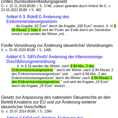
Drittes Bürokratieentlastungsgesetz
G. v. 22.11.2019 BGBl. I S. 1746; zuletzt geändert durch Artikel 4b G. v.
23.03.2022 BGBl. I S. 482
Artikel 6 3. BükrEG Änderung des
Einkommensteuergesetzes
... die Angabe „62 Euro" durch die Angabe „100 Euro" ersetzt. 6. In
§
94 Absatz 1 Satz 4
wird der Punkt am Ende durch ein Semikolon
ersetzt und werden die Wörter „mit ...
Fünfte Verordnung zur Änderung steuerlicher Verordnungen
V. v. 25.06.2020 BGBl. I S. 1495
Artikel 6 5. StRVÄndV Änderung der Altersvorsorge-
Durchführungsverordnung
... 4. In § 16 werden die Wörter „nach
§ 94 Abs. 2 des
Einkommensteuergesetzes
" durch die Wörter „nach § 94 Absatz 2
des Einkommensteuergesetzes" und ... „nach § 94 Abs. 2 des
Einkommensteuergesetzes" durch die Wörter „nach
§ 94 Absatz 2
des Einkommensteuergesetzes
" und wird die Angabe „10 Euro"
durch die Angabe „25 Euro" ersetzt. ...
Gesetz zur Anpassung des nationalen Steuerrechts an den
Beitritt Kroatiens zur EU und zur Änderung weiterer
steuerlicher Vorschriften
G. v. 25.07.2014 BGBl. I S. 1266