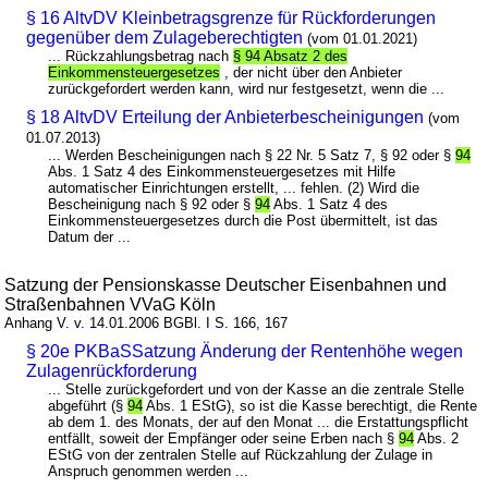
§ 16 AltvDV Kleinbetragsgrenze für Rückforderungen
gegenüber dem Zulageberechtigten
(vom 01.01.2021)
... Rückzahlungsbetrag nach
§ 94 Absatz 2 des
Einkommensteuergesetzes
, der nicht über den Anbieter
zurückgefordert werden kann, wird nur festgesetzt, wenn die ...
§ 18 AltvDV Erteilung der Anbieterbescheinigungen
(vom
01.07.2013)
... Werden Bescheinigungen nach § 22 Nr. 5 Satz 7, § 92 oder §
94
Abs. 1 Satz 4 des Einkommensteuergesetzes mit Hilfe
automatischer Einrichtungen erstellt, ... fehlen. (2) Wird die
Bescheinigung nach § 92 oder §
94
Abs. 1 Satz 4 des
Einkommensteuergesetzes durch die Post übermittelt, ist das
Datum der ...
Satzung der Pensionskasse Deutscher Eisenbahnen und
Straßenbahnen VVaG Köln
Anhang V. v. 14.01.2006 BGBl. I S. 166, 167
§ 20e PKBaSSatzung Änderung der Rentenhöhe wegen
Zulagenrückforderung
... Stelle zurückgefordert und von der Kasse an die zentrale Stelle
abgeführt (§
94
Abs. 1 EStG), so ist die Kasse berechtigt, die Rente
ab dem 1. des Monats, der auf den Monat ... die Erstattungspflicht
entfällt, soweit der Empfänger oder seine Erben nach §
94
Abs. 2
EStG von der zentralen Stelle auf Rückzahlung der Zulage in
Anspruch genommen werden ...