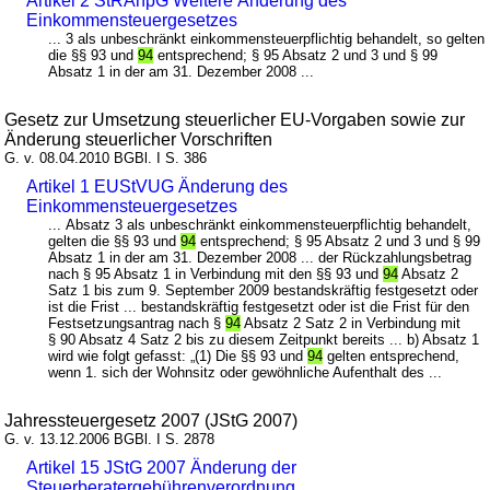
Artikel 2 StRAnpG Weitere Änderung des
Einkommensteuergesetzes
... 3 als unbeschränkt einkommensteuerpflichtig behandelt, so gelten
die §§ 93 und
94
entsprechend; § 95 Absatz 2 und 3 und § 99
Absatz 1 in der am 31. Dezember 2008 ...
Gesetz zur Umsetzung steuerlicher EU-Vorgaben sowie zur
Änderung steuerlicher Vorschriften
G. v. 08.04.2010 BGBl. I S. 386
Artikel 1 EUStVUG Änderung des
Einkommensteuergesetzes
... Absatz 3 als unbeschränkt einkommensteuerpflichtig behandelt,
gelten die §§ 93 und
94
entsprechend; § 95 Absatz 2 und 3 und § 99
Absatz 1 in der am 31. Dezember 2008 ... der Rückzahlungsbetrag
nach § 95 Absatz 1 in Verbindung mit den §§ 93 und
94
Absatz 2
Satz 1 bis zum 9. September 2009 bestandskräftig festgesetzt oder
ist die Frist ... bestandskräftig festgesetzt oder ist die Frist für den
Festsetzungsantrag nach §
94
Absatz 2 Satz 2 in Verbindung mit
§ 90 Absatz 4 Satz 2 bis zu diesem Zeitpunkt bereits ... b) Absatz 1
wird wie folgt gefasst: „(1) Die §§ 93 und
94
gelten entsprechend,
wenn 1. sich der Wohnsitz oder gewöhnliche Aufenthalt des ...
Jahressteuergesetz 2007 (JStG 2007)
G. v. 13.12.2006 BGBl. I S. 2878
Artikel 15 JStG 2007 Änderung der
Steuerberatergebührenverordnung