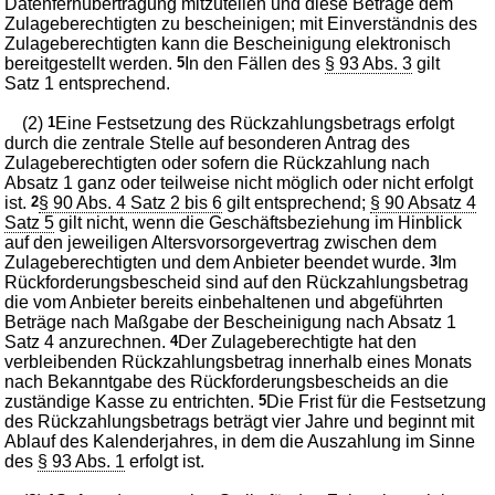
Datenfernübertragung mitzuteilen und diese Beträge dem
Zulageberechtigten zu bescheinigen; mit Einverständnis des
Zulageberechtigten kann die Bescheinigung elektronisch
bereitgestellt werden.
5
In den Fällen des
§ 93 Abs. 3
gilt
Satz 1 entsprechend.
(2)
1
Eine Festsetzung des Rückzahlungsbetrags erfolgt
durch die zentrale Stelle auf besonderen Antrag des
Zulageberechtigten oder sofern die Rückzahlung nach
Absatz 1 ganz oder teilweise nicht möglich oder nicht erfolgt
ist.
2
§ 90 Abs. 4 Satz 2 bis 6
gilt entsprechend;
§ 90 Absatz 4
Satz 5
gilt nicht, wenn die Geschäftsbeziehung im Hinblick
auf den jeweiligen Altersvorsorgevertrag zwischen dem
Zulageberechtigten und dem Anbieter beendet wurde.
3
Im
Rückforderungsbescheid sind auf den Rückzahlungsbetrag
die vom Anbieter bereits einbehaltenen und abgeführten
Beträge nach Maßgabe der Bescheinigung nach Absatz 1
Satz 4 anzurechnen.
4
Der Zulageberechtigte hat den
verbleibenden Rückzahlungsbetrag innerhalb eines Monats
nach Bekanntgabe des Rückforderungsbescheids an die
zuständige Kasse zu entrichten.
5
Die Frist für die Festsetzung
des Rückzahlungsbetrags beträgt vier Jahre und beginnt mit
Ablauf des Kalenderjahres, in dem die Auszahlung im Sinne
des
§ 93 Abs. 1
erfolgt ist.