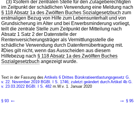
(3)
1
Sofern der zentralen Stelle für den Zulageberechtigten
im Zeitpunkt der schädlichen Verwendung eine Meldung nach
§ 118 Absatz 1a des Zwölften Buches Sozialgesetzbuch
zum
erstmaligen Bezug von Hilfe zum Lebensunterhalt und von
Grundsicherung im Alter und bei Erwerbsminderung vorliegt,
teilt die zentrale Stelle zum Zeitpunkt der Mitteilung nach
Absatz 1 Satz 2 der Datenstelle der
Rentenversicherungsträger als Vermittlungsstelle die
schädliche Verwendung durch Datenfernübertragung mit.
2
Dies gilt nicht, wenn das Ausscheiden aus diesem
Hilfebezug nach
§ 118 Absatz 1a des Zwölften Buches
Sozialgesetzbuch
angezeigt wurde.
Text in der Fassung des
Artikels 6 Drittes Bürokratieentlastungsgesetz G.
v. 22. November 2019 BGBl. I S. 1746; zuletzt geändert durch Artikel 4b G.
v. 23.03.2022 BGBl. I S. 482
m.W.v. 1. Januar 2020
←
→
§ 93
§ 95