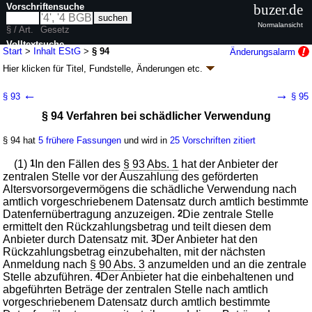
Vorschriftensuche
buzer.de
Normalansicht
§ / Art.
Gesetz
Volltextsuche
Start
>
Inhalt EStG
>
§ 94
Änderungsalarm
Hier klicken für
Titel, Fundstelle, Änderungen
etc.
nur in EStG
§ 94 - Einkommensteuergesetz (EStG)
←
→
§ 93
§ 95
neugefasst durch B. v. 08.10.2009
BGBl. I S. 3366
, 3862; zuletzt geändert
§ 94 Verfahren bei schädlicher Verwendung
durch
Artikel 7
G. v. 29.06.2026
BGBl. 2026 I Nr. 197
Geltung ab 30.06.1979; FNA: 611-1
Besitz- und Verkehrsteuern,
Vermögensabgaben
§ 94 hat
5 frühere Fassungen
und wird in
25 Vorschriften zitiert
281 weitere Fassungen
|
wird in 1416 Vorschriften zitiert
(1)
1
In den Fällen des
§ 93 Abs. 1
hat der Anbieter der
XI. Altersvorsorgezulage
zentralen Stelle vor der Auszahlung des geförderten
Altersvorsorgevermögens die schädliche Verwendung nach
amtlich vorgeschriebenem Datensatz durch amtlich bestimmte
Datenfernübertragung anzuzeigen.
2
Die zentrale Stelle
ermittelt den Rückzahlungsbetrag und teilt diesen dem
Anbieter durch Datensatz mit.
3
Der Anbieter hat den
Rückzahlungsbetrag einzubehalten, mit der nächsten
Anmeldung nach
§ 90 Abs. 3
anzumelden und an die zentrale
Stelle abzuführen.
4
Der Anbieter hat die einbehaltenen und
abgeführten Beträge der zentralen Stelle nach amtlich
vorgeschriebenem Datensatz durch amtlich bestimmte