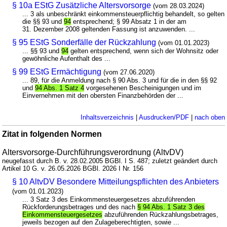
§ 10a EStG Zusätzliche Altersvorsorge
(vom 28.03.2024)
... 3 als unbeschränkt einkommensteuerpflichtig behandelt, so gelten
die §§ 93 und
94
entsprechend; § 99 Absatz 1 in der am
31. Dezember 2008 geltenden Fassung ist anzuwenden. ...
§ 95 EStG Sonderfälle der Rückzahlung
(vom 01.01.2023)
... §§ 93 und
94
gelten entsprechend, wenn sich der Wohnsitz oder
gewöhnliche Aufenthalt des ...
§ 99 EStG Ermächtigung
(vom 27.06.2020)
... 89, für die Anmeldung nach § 90 Abs. 3 und für die in den §§ 92
und
94 Abs. 1 Satz 4
vorgesehenen Bescheinigungen und im
Einvernehmen mit den obersten Finanzbehörden der ...
Inhaltsverzeichnis
|
Ausdrucken/PDF
|
nach oben
Zitat in folgenden Normen
Altersvorsorge-Durchführungsverordnung (AltvDV)
neugefasst durch B. v. 28.02.2005 BGBl. I S. 487; zuletzt geändert durch
Artikel 10 G. v. 26.05.2026 BGBl. 2026 I Nr. 156
§ 10 AltvDV Besondere Mitteilungspflichten des Anbieters
(vom 01.01.2023)
... 3 Satz 3 des Einkommensteuergesetzes abzuführenden
Rückforderungsbetrages und des nach
§ 94 Abs. 1 Satz 3 des
Einkommensteuergesetzes
abzuführenden Rückzahlungsbetrages,
jeweils bezogen auf den Zulageberechtigten, sowie ...