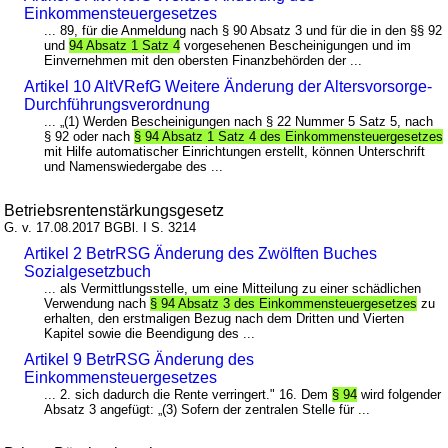
Einkommensteuergesetzes
... 89, für die Anmeldung nach § 90 Absatz 3 und für die in den §§ 92
und
94 Absatz 1 Satz 4
vorgesehenen Bescheinigungen und im
Einvernehmen mit den obersten Finanzbehörden der ...
Artikel 10 AltVRefG Weitere Änderung der Altersvorsorge-
Durchführungsverordnung
... „(1) Werden Bescheinigungen nach § 22 Nummer 5 Satz 5, nach
§ 92 oder nach
§ 94 Absatz 1 Satz 4 des Einkommensteuergesetzes
mit Hilfe automatischer Einrichtungen erstellt, können Unterschrift
und Namenswiedergabe des ...
Betriebsrentenstärkungsgesetz
G. v. 17.08.2017 BGBl. I S. 3214
Artikel 2 BetrRSG Änderung des Zwölften Buches
Sozialgesetzbuch
... als Vermittlungsstelle, um eine Mitteilung zu einer schädlichen
Verwendung nach
§ 94 Absatz 3 des Einkommensteuergesetzes
zu
erhalten, den erstmaligen Bezug nach dem Dritten und Vierten
Kapitel sowie die Beendigung des ...
Artikel 9 BetrRSG Änderung des
Einkommensteuergesetzes
... 2. sich dadurch die Rente verringert." 16. Dem
§ 94
wird folgender
Absatz 3 angefügt: „(3) Sofern der zentralen Stelle für ...