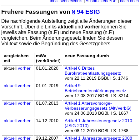
Inhaltsverzeichnis
|
Ausdrucken/PDF
|
nach oben
Frühere Fassungen von
§ 94 EStG
Die nachfolgende Aufstellung zeigt alle Änderungen dieser
Vorschrift. Über die Links
aktuell
und
vorher
können Sie
jeweils alte Fassung (a.F.) und neue Fassung (n.F.)
vergleichen. Beim Änderungsgesetz finden Sie dessen
Volltext sowie die Begründung des Gesetzgebers.
vergleichen
mWv
neue Fassung durch
mit
(verkündet)
aktuell
vorher
01.01.2020
Artikel 6 Drittes
Bürokratieentlastungsgesetz
vom 22.11.2019 BGBl. I S. 1746
aktuell
vorher
01.01.2019
Artikel 9
Betriebsrentenstärkungsgesetz
vom 17.08.2017 BGBl. I S. 3214
aktuell
vorher
01.07.2013
Artikel 1 Altersvorsorge-
Verbesserungsgesetz (AltvVerbG)
vom 24.06.2013 BGBl. I S. 1667
aktuell
vorher
14.12.2010
Artikel 1 Jahressteuergesetz 2010
(JStG 2010)
vom 08.12.2010 BGBl. I S. 1768
aktuell
vorher
29.12.2007
Artikel 1 Jahressteuergesetz 2008