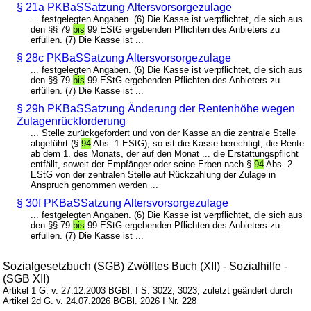
§ 21a PKBaSSatzung Altersvorsorgezulage
... festgelegten Angaben. (6) Die Kasse ist verpflichtet, die sich aus
den §§ 79
bis
99 EStG ergebenden Pflichten des Anbieters zu
erfüllen. (7) Die Kasse ist ...
§ 28c PKBaSSatzung Altersvorsorgezulage
... festgelegten Angaben. (6) Die Kasse ist verpflichtet, die sich aus
den §§ 79
bis
99 EStG ergebenden Pflichten des Anbieters zu
erfüllen. (7) Die Kasse ist ...
§ 29h PKBaSSatzung Änderung der Rentenhöhe wegen
Zulagenrückforderung
... Stelle zurückgefordert und von der Kasse an die zentrale Stelle
abgeführt (§
94
Abs. 1 EStG), so ist die Kasse berechtigt, die Rente
ab dem 1. des Monats, der auf den Monat ... die Erstattungspflicht
entfällt, soweit der Empfänger oder seine Erben nach §
94
Abs. 2
EStG von der zentralen Stelle auf Rückzahlung der Zulage in
Anspruch genommen werden ...
§ 30f PKBaSSatzung Altersvorsorgezulage
... festgelegten Angaben. (6) Die Kasse ist verpflichtet, die sich aus
den §§ 79
bis
99 EStG ergebenden Pflichten des Anbieters zu
erfüllen. (7) Die Kasse ist ...
Sozialgesetzbuch (SGB) Zwölftes Buch (XII) - Sozialhilfe -
(SGB XII)
Artikel 1 G. v. 27.12.2003 BGBl. I S. 3022, 3023; zuletzt geändert durch
Artikel 2d G. v. 24.07.2026 BGBl. 2026 I Nr. 228