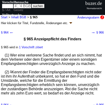
Vorschriftensuche
buzer.de
Normalansicht
§ / Art.
Gesetz
Volltextsuche
Start
>
Inhalt BGB
>
§ 965
Änderungsalarm
Hier klicken für
Titel, Fundstelle, Änderungen
etc.
nur in BGB
§ 965 - Bürgerliches Gesetzbuch (BGB)
←
→
§ 964
§ 966
neugefasst durch B. v. 02.01.2002
BGBl. I S. 42
, 2909; 2003, 738; zuletzt
§ 965 Anzeigepflicht des Finders
geändert durch
Artikel 6
G. v. 23.07.2026
BGBl. 2026 I Nr. 226
Geltung ab 01.01.1964; FNA: 400-2
Bürgerliches Gesetzbuch,
Einführungsgesetz und zugehörige Gesetze
§ 965 wird in
1 Vorschrift zitiert
180 weitere Fassungen
|
wird in 2387 Vorschriften zitiert
(1) Wer eine verlorene Sache findet und an sich nimmt, hat
Buch 3 Sachenrecht
dem Verlierer oder dem Eigentümer oder einem sonstigen
Abschnitt 3 Eigentum
Empfangsberechtigten unverzüglich Anzeige zu machen.
Titel 3 Erwerb und Verlust des Eigentums an
beweglichen Sachen
(2)
1
Kennt der Finder die Empfangsberechtigten nicht oder
Untertitel 6 Fund
ist ihm ihr Aufenthalt unbekannt, so hat er den Fund und die
Umstände, welche für die Ermittlung der
Empfangsberechtigten erheblich sein können, unverzüglich
der zuständigen Behörde anzuzeigen.
2
Ist die Sache nicht
mehr als zehn Euro wert, so bedarf es der Anzeige nicht.
←
→
§ 964
§ 966