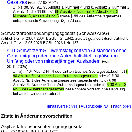
Gesetzes
(vom 27.02.2024)
... bis 88, 90, 91, 95 Absatz 1 Nummer 4 und 8, Absatz 2 Nummer 2,
Absatz 4, die §§ 96, 97,
98 Absatz 2 Nummer 2, Absatz 2a, 3
Nummer 3, Absatz 4 und 5
sowie § 99 des Aufenthaltsgesetzes
entsprechende Anwendung. (2) § 73 des ...
Schwarzarbeitsbekämpfungsgesetz (SchwarzArbG)
Artikel 1 G. v. 23.07.2004 BGBl. I S. 1842; zuletzt geändert durch Artikel 8
Abs. 1 G. v. 12.05.2026 BGBl. 2026 I Nr. 137
§ 11 SchwarzArbG Erwerbstätigkeit von Ausländern ohne
Genehmigung oder ohne Aufenthaltstitel in größerem
Umfang oder von minderjährigen Ausländern
(vom
30.12.2025)
... b) § 404 Abs. 2 Nr. 4 des Dritten Buches Sozialgesetzbuch, c)
§
98 Absatz 2b Nummer 1 des Aufenthaltsgesetzes
oder d) § 98
Abs. 3 Nr. 1 des Aufenthaltsgesetzes bezeichnete ... c) § 98
Absatz 2b Nummer 1 des Aufenthaltsgesetzes oder d)
§ 98 Abs. 3
Nr. 1 des Aufenthaltsgesetzes
bezeichnete vorsätzliche Handlung
beharrlich wiederholt oder 3. ...
Inhaltsverzeichnis
|
Ausdrucken/PDF
|
nach oben
Zitate in Änderungsvorschriften
Asylverfahrensbeschleunigungsgesetz
G. v. 20.10.2015 BGBl. I S. 1722