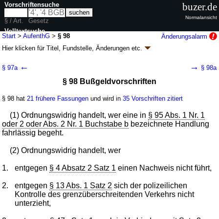
Vorschriftensuche
buzer.de
Normalansicht
§ / Art.
Gesetz
Volltextsuche
Start
>
AufenthG
>
§ 98
Änderungsalarm
Hier klicken für
Titel, Fundstelle, Änderungen
etc.
nur in AufenthG
§ 98 - Aufenthaltsgesetz (AufenthG)
←
→
§ 97a
§ 98a
neugefasst durch B. v. 25.02.2008
BGBl. I S. 162
; zuletzt geändert durch
§ 98 Bußgeldvorschriften
Artikel 13
G. v. 22.07.2026
BGBl. 2026 I Nr. 222
Geltung ab 01.01.2005; FNA: 26-12
Ausländerrecht
§ 98 hat
21 frühere Fassungen
und wird in
35 Vorschriften zitiert
136 weitere Fassungen
|
Drucksachen / Entwurf / Begründung
|
wird in 965 Vorschriften zitiert
(1) Ordnungswidrig handelt, wer eine in
§ 95 Abs. 1 Nr. 1
Kapitel 9 Straf- und Bußgeldvorschriften
oder 2 oder Abs. 2 Nr. 1 Buchstabe b
bezeichnete Handlung
fahrlässig begeht.
(2) Ordnungswidrig handelt, wer
1.
entgegen
§ 4 Absatz 2 Satz 1
einen Nachweis nicht führt,
2.
entgegen
§ 13 Abs. 1 Satz 2
sich der polizeilichen
Kontrolle des grenzüberschreitenden Verkehrs nicht
unterzieht,