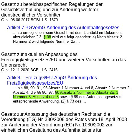
Gesetz zu bereichsspezifischen Regelungen der
Gesichtsverhüllung und zur Änderung weiterer
dienstrechtlicher Vorschriften
G. v. 08.06.2017 BGBl. I S. 1570
Artikel 7 BGVerhG Änderung des Aufenthaltsgesetzes
... zu ermöglichen, sein Gesicht mit dem Lichtbild im Dokument
abzugleichen." 3.
§ 98
wird wie folgt geändert: a) Nach Absatz 2
Nummer 2 wird folgende Nummer 2a ...
Gesetz zur aktuellen Anpassung des
Freizügigkeitsgesetzes/EU und weiterer Vorschriften an das
Unionsrecht
G. v. 12.11.2020 BGBl. I S. 2416
Artikel 1 FreizügG/EU-AnpG Änderung des
Freizügigkeitsgesetzes/EU
... bis 88, 90, 91, 95 Absatz 1 Nummer 4 und 8, Absatz 2 Nummer 2,
Absatz 4, die §§ 96, 97,
98 Absatz 2 Nummer 2, Absatz 2a, 3
Nummer 3, Absatz 4 und 5
sowie § 99 des Aufenthaltsgesetzes
entsprechende Anwendung. (2) § 73 des ...
Gesetz zur Anpassung des deutschen Rechts an die
Verordnung (EG) Nr. 380/2008 des Rates vom 18. April 2008
zur Änderung der Verordnung (EG) Nr. 1030/2002 zur
einheitlichen Gestaltung des Aufenthaltstitels für