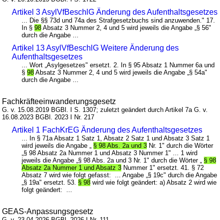
Artikel 3 AsylVfBeschlG Änderung des Aufenthaltsgesetzes
... Die §§ 73d und 74a des Strafgesetzbuchs sind anzuwenden." 17.
In §
98
Absatz 3 Nummer 2, 4 und 5 wird jeweils die Angabe „§ 56"
durch die Angabe ...
Artikel 13 AsylVfBeschlG Weitere Änderung des
Aufenthaltsgesetzes
... Wort „Asylgesetzes" ersetzt. 2. In § 95 Absatz 1 Nummer 6a und
§
98
Absatz 3 Nummer 2, 4 und 5 wird jeweils die Angabe „§ 54a"
durch die Angabe ...
Fachkräfteeinwanderungsgesetz
G. v. 15.08.2019 BGBl. I S. 1307; zuletzt geändert durch Artikel 7a G. v.
16.08.2023 BGBl. 2023 I Nr. 217
Artikel 1 FachKrEG Änderung des Aufenthaltsgesetzes
... In § 71a Absatz 1 Satz 1, Absatz 2 Satz 1 und Absatz 3 Satz 1
wird jeweils die Angabe „
§ 98 Abs. 2a und 3
Nr. 1" durch die Wörter
„§ 98 Absatz 2a Nummer 1 und Absatz 3 Nummer 1" ... 1 wird
jeweils die Angabe „§ 98 Abs. 2a und 3 Nr. 1" durch die Wörter „
§ 98
Absatz 2a Nummer 1 und Absatz 3
Nummer 1" ersetzt. 41. § 72
Absatz 7 wird wie folgt gefasst: ... Angabe „§ 19c" durch die Angabe
„§ 19a" ersetzt. 53.
§ 98
wird wie folgt geändert: a) Absatz 2 wird wie
folgt geändert: ...
GEAS-Anpassungsgesetz
G. v. 23.04.2026 BGBl. 2026 I Nr. 111