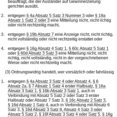
beauftragt, die der Ausländer auf Gewinnerzielung
gerichtet ausübt,
2.
entgegen
§ 4a Absatz 5 Satz 3 Nummer 3
oder
§ 19a
Absatz 1 Satz 2 oder 3
eine Mitteilung nicht, nicht richtig
oder nicht rechtzeitig macht,
3.
entgegen
§ 19b Absatz 7
eine Anzeige nicht, nicht richtig,
nicht vollständig oder nicht rechtzeitig erstattet oder
4.
entgegen
§ 16g Absatz 4 Satz 1
,
§ 60c Absatz 5 Satz 1
oder
§ 60d Absatz 3 Satz 3
eine Mitteilung nicht, nicht
richtig, nicht vollständig, nicht in der vorgeschriebenen
Weise oder nicht rechtzeitig macht.
(3) Ordnungswidrig handelt, wer vorsätzlich oder fahrlässig
1.
entgegen
§ 4a Absatz 3 Satz 4 oder Absatz 4
,
§ 6
Absatz 2a
,
§ 7 Absatz 1 Satz 4 erster Halbsatz
,
§ 16a
Absatz 3 Satz 1
,
§ 16b Absatz 3 Satz 1
, auch in
Verbindung mit Absatz 5 Satz 2 oder Satz 3 erster
Halbsatz oder Absatz 7 Satz 3,
§ 16c Absatz 2 Satz 3
,
§ 16d Absatz 1 Satz 4
, auch in Verbindung mit Absatz 6
Satz 3,
§ 16d Absatz 3 Satz 8, Absatz 4 Satz 3 oder
Absatz 5 Satz 2
,
§ 16f Absatz 3 Satz 4 oder Satz 5
,
§ 16g