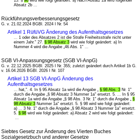
13. §
98
wird wie folgt geändert: a) Nach Absatz 2a wird folgender
Absatz 2b ...
Rückführungsverbesserungsgesetz
G. v. 21.02.2024 BGBl. 2024 I Nr. 54
Artikel 1 RüfüVG Änderung des Aufenthaltsgesetzes
... 1 oder des Absatzes 2 ist die Strafe Freiheitsstrafe nicht unter
einem Jahr." 27.
§ 98 Absatz 3
wird wie folgt geändert: a) In
Nummer 4 wird die Angabe „46 Abs. 1" ...
SGB VI-Anpassungsgesetz (SGB VI-AnpG)
G. v. 22.12.2025 BGBl. 2025 I Nr. 355; zuletzt geändert durch Artikel 1b G.
v. 16.04.2026 BGBl. 2026 I Nr. 107
Artikel 13 SGB VI-AnpG Änderung des
Aufenthaltsgesetzes
... hat,". 4. In § 95 Absatz 1a wird die Angabe „
§ 98 Abs. 3
Nr. 1"
durch die Angabe „§ 98 Absatz 3 Nummer 1a" ersetzt. 5. ... In § 95
Absatz 1a wird die Angabe „§ 98 Abs. 3 Nr. 1" durch die Angabe „
§
98 Absatz 3
Nummer 1a" ersetzt. 5. § 98 wird wie folgt geändert:
a) ... 3 Nr. 1" durch die Angabe „§ 98 Absatz 3 Nummer 1a" ersetzt.
5.
§ 98
wird wie folgt geändert: a) Absatz 2 wird wie folgt geändert:
...
Siebtes Gesetz zur Änderung des Vierten Buches
Sozialgesetzbuch und anderer Gesetze