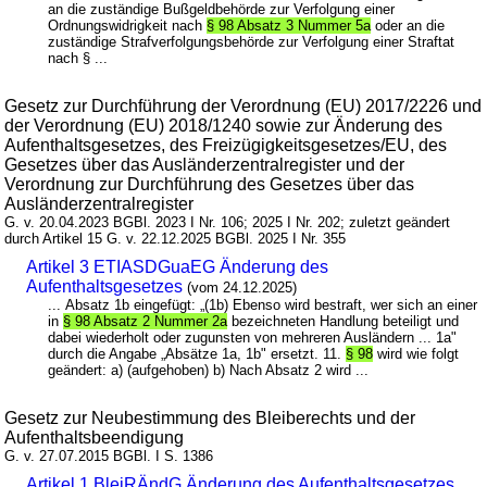
an die zuständige Bußgeldbehörde zur Verfolgung einer
Ordnungswidrigkeit nach
§ 98 Absatz 3 Nummer 5a
oder an die
zuständige Strafverfolgungsbehörde zur Verfolgung einer Straftat
nach § ...
Gesetz zur Durchführung der Verordnung (EU) 2017/2226 und
der Verordnung (EU) 2018/1240 sowie zur Änderung des
Aufenthaltsgesetzes, des Freizügigkeitsgesetzes/EU, des
Gesetzes über das Ausländerzentralregister und der
Verordnung zur Durchführung des Gesetzes über das
Ausländerzentralregister
G. v. 20.04.2023 BGBl. 2023 I Nr. 106; 2025 I Nr. 202; zuletzt geändert
durch Artikel 15 G. v. 22.12.2025 BGBl. 2025 I Nr. 355
Artikel 3 ETIASDGuaEG Änderung des
Aufenthaltsgesetzes
(vom 24.12.2025)
... Absatz 1b eingefügt: „(1b) Ebenso wird bestraft, wer sich an einer
in
§ 98 Absatz 2 Nummer 2a
bezeichneten Handlung beteiligt und
dabei wiederholt oder zugunsten von mehreren Ausländern ... 1a"
durch die Angabe „Absätze 1a, 1b" ersetzt. 11.
§ 98
wird wie folgt
geändert: a) (aufgehoben) b) Nach Absatz 2 wird ...
Gesetz zur Neubestimmung des Bleiberechts und der
Aufenthaltsbeendigung
G. v. 27.07.2015 BGBl. I S. 1386
Artikel 1 BleiRÄndG Änderung des Aufenthaltsgesetzes