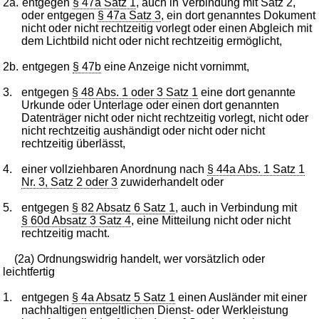
2a.
entgegen
§ 47a Satz 1
, auch in Verbindung mit Satz 2,
oder entgegen
§ 47a Satz 3
, ein dort genanntes Dokument
nicht oder nicht rechtzeitig vorlegt oder einen Abgleich mit
dem Lichtbild nicht oder nicht rechtzeitig ermöglicht,
2b.
entgegen
§ 47b
eine Anzeige nicht vornimmt,
3.
entgegen
§ 48 Abs. 1 oder 3 Satz 1
eine dort genannte
Urkunde oder Unterlage oder einen dort genannten
Datenträger nicht oder nicht rechtzeitig vorlegt, nicht oder
nicht rechtzeitig aushändigt oder nicht oder nicht
rechtzeitig überlässt,
4.
einer vollziehbaren Anordnung nach
§ 44a Abs. 1 Satz 1
Nr. 3, Satz 2 oder 3
zuwiderhandelt oder
5.
entgegen
§ 82 Absatz 6 Satz 1
, auch in Verbindung mit
§ 60d Absatz 3 Satz 4
, eine Mitteilung nicht oder nicht
rechtzeitig macht.
(2a) Ordnungswidrig handelt, wer vorsätzlich oder
leichtfertig
1.
entgegen
§ 4a Absatz 5 Satz 1
einen Ausländer mit einer
nachhaltigen entgeltlichen Dienst- oder Werkleistung