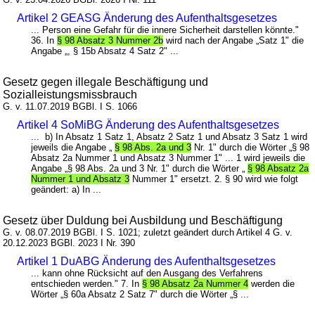
Artikel 2 GEASG Änderung des Aufenthaltsgesetzes
... Person eine Gefahr für die innere Sicherheit darstellen könnte."
36. In
§ 98 Absatz 3 Nummer 2b
wird nach der Angabe „Satz 1" die
Angabe „, § 15b Absatz 4 Satz 2" ...
Gesetz gegen illegale Beschäftigung und
Sozialleistungsmissbrauch
G. v. 11.07.2019 BGBl. I S. 1066
Artikel 4 SoMiBG Änderung des Aufenthaltsgesetzes
... b) In Absatz 1 Satz 1, Absatz 2 Satz 1 und Absatz 3 Satz 1 wird
jeweils die Angabe „
§ 98 Abs. 2a und 3
Nr. 1" durch die Wörter „§ 98
Absatz 2a Nummer 1 und Absatz 3 Nummer 1" ... 1 wird jeweils die
Angabe „§ 98 Abs. 2a und 3 Nr. 1" durch die Wörter „
§ 98 Absatz 2a
Nummer 1 und Absatz 3
Nummer 1" ersetzt. 2. § 90 wird wie folgt
geändert: a) In ...
Gesetz über Duldung bei Ausbildung und Beschäftigung
G. v. 08.07.2019 BGBl. I S. 1021; zuletzt geändert durch Artikel 4 G. v.
20.12.2023 BGBl. 2023 I Nr. 390
Artikel 1 DuABG Änderung des Aufenthaltsgesetzes
... kann ohne Rücksicht auf den Ausgang des Verfahrens
entschieden werden." 7. In
§ 98 Absatz 2a Nummer 4
werden die
Wörter „§ 60a Absatz 2 Satz 7" durch die Wörter „§ ...