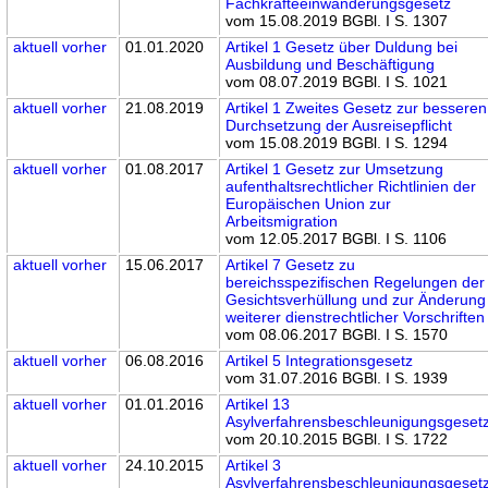
Fachkräfteeinwanderungsgesetz
vom 15.08.2019 BGBl. I S. 1307
aktuell
vorher
01.01.2020
Artikel 1 Gesetz über Duldung bei
Ausbildung und Beschäftigung
vom 08.07.2019 BGBl. I S. 1021
aktuell
vorher
21.08.2019
Artikel 1 Zweites Gesetz zur besseren
Durchsetzung der Ausreisepflicht
vom 15.08.2019 BGBl. I S. 1294
aktuell
vorher
01.08.2017
Artikel 1 Gesetz zur Umsetzung
aufenthaltsrechtlicher Richtlinien der
Europäischen Union zur
Arbeitsmigration
vom 12.05.2017 BGBl. I S. 1106
aktuell
vorher
15.06.2017
Artikel 7 Gesetz zu
bereichsspezifischen Regelungen der
Gesichtsverhüllung und zur Änderung
weiterer dienstrechtlicher Vorschriften
vom 08.06.2017 BGBl. I S. 1570
aktuell
vorher
06.08.2016
Artikel 5 Integrationsgesetz
vom 31.07.2016 BGBl. I S. 1939
aktuell
vorher
01.01.2016
Artikel 13
Asylverfahrensbeschleunigungsgeset
vom 20.10.2015 BGBl. I S. 1722
aktuell
vorher
24.10.2015
Artikel 3
Asylverfahrensbeschleunigungsgeset