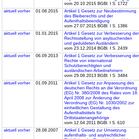
vom 20.10.2015 BGBl. I S. 1722
aktuell
vorher
01.08.2015
Artikel 1 Gesetz zur Neubestimmung
des Bleiberechts und der
Aufenthaltsbeendigung
vom 27.07.2015 BGBl. I S. 1386
aktuell
vorher
01.01.2015
Artikel 1 Gesetz zur Verbesserung de
Rechtsstellung von asylsuchenden
und geduldeten Ausländern
vom 23.12.2014 BGBl. I S. 2439
aktuell
vorher
06.09.2013
Artikel 1 Gesetz zur Verbesserung de
Rechte von international
Schutzberechtigten und
ausländischen Arbeitnehmern
vom 29.08.2013 BGBl. I S. 3484
aktuell
vorher
01.09.2011
Artikel 1 Gesetz zur Anpassung des
deutschen Rechts an die Verordnung
(EG) Nr. 380/2008 des Rates vom 18.
April 2008 zur Änderung der
Verordnung (EG) Nr. 1030/2002 zur
einheitlichen Gestaltung des
Aufenthaltstitels für
Drittstaatenangehörige
vom 12.04.2011 BGBl. I S. 610
aktuell
vorher
28.08.2007
Artikel 1 Gesetz zur Umsetzung
aufenthalts- und asylrechtlicher