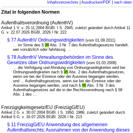
Inhaltsverzeichnis
|
Ausdrucken/PDF
|
nach oben
Zitat in folgenden Normen
Aufenthaltsverordnung (AufenthV)
Artikel 1 V. v. 25.11.2004 BGBl. I S. 2945; zuletzt geändert durch Artikel 11
G. v. 22.07.2026 BGBl. 2026 I Nr. 222
§ 77 AufenthV Ordnungswidrigkeiten
(vom 01.09.2011)
... im Sinne des §
98
Abs. 3 Nr. 7 des Aufenthaltsgesetzes handelt,
wer vorsätzlich oder fahrlässig ...
§ 78 AufenthV Verwaltungsbehörden im Sinne des
Gesetzes über Ordnungswidrigkeiten
(vom 01.03.2008)
... die Verfolgung und Ahndung von Ordnungswidrigkeiten wird bei
Ordnungswidrigkeiten nach §
98
Abs. 2 des Aufenthaltsgesetzes,
wenn sie bei der Einreise oder der Ausreise begangen werden,
und ... Aufenthaltsgesetzes, wenn sie bei der Einreise oder der
Ausreise begangen werden, und nach §
98
Abs. 3 Nr. 3 des
Aufenthaltsgesetzes auf die in der Rechtsverordnung nach § 58
Abs. 1 des ...
Freizügigkeitsgesetz/EU (FreizügG/EU)
Artikel 2 G. v. 30.07.2004 BGBl. I S. 1950, 1986; zuletzt geändert durch
Artikel 5 G. v. 16.07.2026 BGBl. 2026 I Nr. 213
§ 11 FreizügG/EU Anwendung des allgemeinen
Aufenthaltsrechts; Ausnahmen von der Anwendung dieses