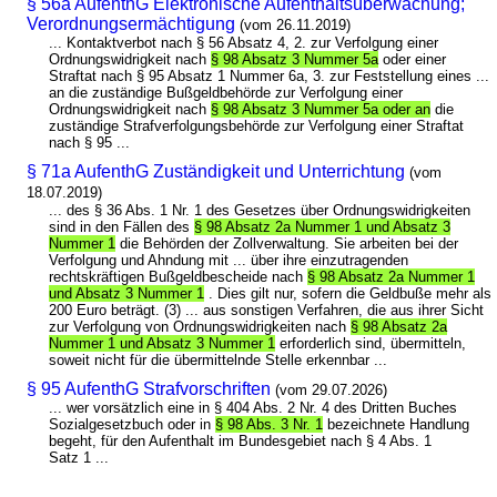
§ 56a AufenthG Elektronische Aufenthaltsüberwachung;
Verordnungsermächtigung
(vom 26.11.2019)
... Kontaktverbot nach § 56 Absatz 4, 2. zur Verfolgung einer
Ordnungswidrigkeit nach
§ 98 Absatz 3 Nummer 5a
oder einer
Straftat nach § 95 Absatz 1 Nummer 6a, 3. zur Feststellung eines ...
an die zuständige Bußgeldbehörde zur Verfolgung einer
Ordnungswidrigkeit nach
§ 98 Absatz 3 Nummer 5a oder an
die
zuständige Strafverfolgungsbehörde zur Verfolgung einer Straftat
nach § 95 ...
§ 71a AufenthG Zuständigkeit und Unterrichtung
(vom
18.07.2019)
... des § 36 Abs. 1 Nr. 1 des Gesetzes über Ordnungswidrigkeiten
sind in den Fällen des
§ 98 Absatz 2a Nummer 1 und Absatz 3
Nummer 1
die Behörden der Zollverwaltung. Sie arbeiten bei der
Verfolgung und Ahndung mit ... über ihre einzutragenden
rechtskräftigen Bußgeldbescheide nach
§ 98 Absatz 2a Nummer 1
und Absatz 3 Nummer 1
. Dies gilt nur, sofern die Geldbuße mehr als
200 Euro beträgt. (3) ... aus sonstigen Verfahren, die aus ihrer Sicht
zur Verfolgung von Ordnungswidrigkeiten nach
§ 98 Absatz 2a
Nummer 1 und Absatz 3 Nummer 1
erforderlich sind, übermitteln,
soweit nicht für die übermittelnde Stelle erkennbar ...
§ 95 AufenthG Strafvorschriften
(vom 29.07.2026)
... wer vorsätzlich eine in § 404 Abs. 2 Nr. 4 des Dritten Buches
Sozialgesetzbuch oder in
§ 98 Abs. 3 Nr. 1
bezeichnete Handlung
begeht, für den Aufenthalt im Bundesgebiet nach § 4 Abs. 1
Satz 1 ...