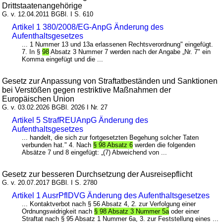
Drittstaatenangehörige
G. v. 12.04.2011 BGBl. I S. 610
Artikel 1 380/2008/EG-AnpG Änderung des
Aufenthaltsgesetzes
... 1 Nummer 13 und 13a erlassenen Rechtsverordnung" eingefügt.
7. In §
98
Absatz 3 Nummer 7 werden nach der Angabe „Nr. 7" ein
Komma eingefügt und die ...
Gesetz zur Anpassung von Straftatbeständen und Sanktionen
bei Verstößen gegen restriktive Maßnahmen der
Europäischen Union
G. v. 03.02.2026 BGBl. 2026 I Nr. 27
Artikel 5 StrafREUAnpG Änderung des
Aufenthaltsgesetzes
... handelt, die sich zur fortgesetzten Begehung solcher Taten
verbunden hat." 4. Nach
§ 98 Absatz 6
werden die folgenden
Absätze 7 und 8 eingefügt: „(7) Abweichend von ...
Gesetz zur besseren Durchsetzung der Ausreisepflicht
G. v. 20.07.2017 BGBl. I S. 2780
Artikel 1 AusrPflDVG Änderung des Aufenthaltsgesetzes
... Kontaktverbot nach § 56 Absatz 4, 2. zur Verfolgung einer
Ordnungswidrigkeit nach
§ 98 Absatz 3 Nummer 5a
oder einer
Straftat nach § 95 Absatz 1 Nummer 6a, 3. zur Feststellung eines ...