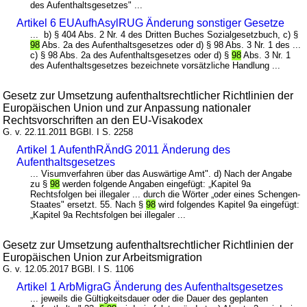
des Aufenthaltsgesetzes" ...
Artikel 6 EUAufhAsylRUG Änderung sonstiger Gesetze
... b) § 404 Abs. 2 Nr. 4 des Dritten Buches Sozialgesetzbuch, c) §
98
Abs. 2a des Aufenthaltsgesetzes oder d) § 98 Abs. 3 Nr. 1 des ...
c) § 98 Abs. 2a des Aufenthaltsgesetzes oder d) §
98
Abs. 3 Nr. 1
des Aufenthaltsgesetzes bezeichnete vorsätzliche Handlung ...
Gesetz zur Umsetzung aufenthaltsrechtlicher Richtlinien der
Europäischen Union und zur Anpassung nationaler
Rechtsvorschriften an den EU-Visakodex
G. v. 22.11.2011 BGBl. I S. 2258
Artikel 1 AufenthRÄndG 2011 Änderung des
Aufenthaltsgesetzes
... Visumverfahren über das Auswärtige Amt". d) Nach der Angabe
zu §
98
werden folgende Angaben eingefügt: „Kapitel 9a
Rechtsfolgen bei illegaler ... durch die Wörter „oder eines Schengen-
Staates" ersetzt. 55. Nach §
98
wird folgendes Kapitel 9a eingefügt:
„Kapitel 9a Rechtsfolgen bei illegaler ...
Gesetz zur Umsetzung aufenthaltsrechtlicher Richtlinien der
Europäischen Union zur Arbeitsmigration
G. v. 12.05.2017 BGBl. I S. 1106
Artikel 1 ArbMigraG Änderung des Aufenthaltsgesetzes
... jeweils die Gültigkeitsdauer oder die Dauer des geplanten