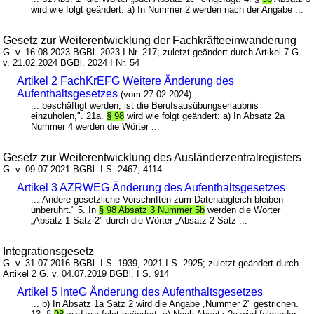
wird wie folgt geändert: a) In Nummer 2 werden nach der Angabe ...
Gesetz zur Weiterentwicklung der Fachkräfteeinwanderung
G. v. 16.08.2023 BGBl. 2023 I Nr. 217; zuletzt geändert durch Artikel 7 G.
v. 21.02.2024 BGBl. 2024 I Nr. 54
Artikel 2 FachKrEFG Weitere Änderung des
Aufenthaltsgesetzes
(vom 27.02.2024)
... beschäftigt werden, ist die Berufsausübungserlaubnis
einzuholen,". 21a.
§ 98
wird wie folgt geändert: a) In Absatz 2a
Nummer 4 werden die Wörter ...
Gesetz zur Weiterentwicklung des Ausländerzentralregisters
G. v. 09.07.2021 BGBl. I S. 2467, 4114
Artikel 3 AZRWEG Änderung des Aufenthaltsgesetzes
... Andere gesetzliche Vorschriften zum Datenabgleich bleiben
unberührt." 5. In
§ 98 Absatz 3 Nummer 5b
werden die Wörter
„Absatz 1 Satz 2" durch die Wörter „Absatz 2 Satz ...
Integrationsgesetz
G. v. 31.07.2016 BGBl. I S. 1939, 2021 I S. 2925; zuletzt geändert durch
Artikel 2 G. v. 04.07.2019 BGBl. I S. 914
Artikel 5 InteG Änderung des Aufenthaltsgesetzes
... b) In Absatz 1a Satz 2 wird die Angabe „Nummer 2" gestrichen.