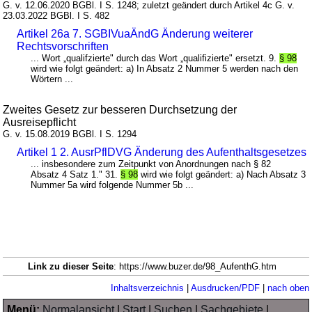
G. v. 12.06.2020 BGBl. I S. 1248; zuletzt geändert durch Artikel 4c G. v.
23.03.2022 BGBl. I S. 482
Artikel 26a 7. SGBIVuaÄndG Änderung weiterer
Rechtsvorschriften
... Wort „qualifzierte" durch das Wort „qualifizierte" ersetzt. 9.
§ 98
wird wie folgt geändert: a) In Absatz 2 Nummer 5 werden nach den
Wörtern ...
Zweites Gesetz zur besseren Durchsetzung der
Ausreisepflicht
G. v. 15.08.2019 BGBl. I S. 1294
Artikel 1 2. AusrPflDVG Änderung des Aufenthaltsgesetzes
... insbesondere zum Zeitpunkt von Anordnungen nach § 82
Absatz 4 Satz 1." 31.
§ 98
wird wie folgt geändert: a) Nach Absatz 3
Nummer 5a wird folgende Nummer 5b ...
Link zu dieser Seite
: https://www.buzer.de/98_AufenthG.htm
Inhaltsverzeichnis
|
Ausdrucken/PDF
|
nach oben
Menü:
Normalansicht
|
Start
|
Suchen
|
Sachgebiete
|