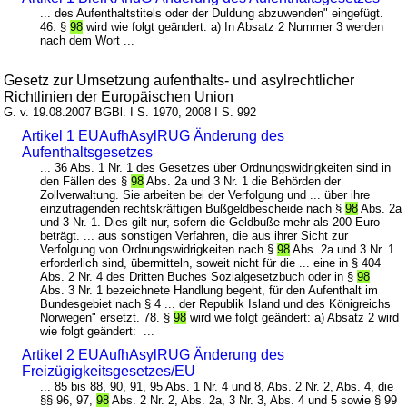
... des Aufenthaltstitels oder der Duldung abzuwenden" eingefügt.
46. §
98
wird wie folgt geändert: a) In Absatz 2 Nummer 3 werden
nach dem Wort ...
Gesetz zur Umsetzung aufenthalts- und asylrechtlicher
Richtlinien der Europäischen Union
G. v. 19.08.2007 BGBl. I S. 1970, 2008 I S. 992
Artikel 1 EUAufhAsylRUG Änderung des
Aufenthaltsgesetzes
... 36 Abs. 1 Nr. 1 des Gesetzes über Ordnungswidrigkeiten sind in
den Fällen des §
98
Abs. 2a und 3 Nr. 1 die Behörden der
Zollverwaltung. Sie arbeiten bei der Verfolgung und ... über ihre
einzutragenden rechtskräftigen Bußgeldbescheide nach §
98
Abs. 2a
und 3 Nr. 1. Dies gilt nur, sofern die Geldbuße mehr als 200 Euro
beträgt. ... aus sonstigen Verfahren, die aus ihrer Sicht zur
Verfolgung von Ordnungswidrigkeiten nach §
98
Abs. 2a und 3 Nr. 1
erforderlich sind, übermitteln, soweit nicht für die ... eine in § 404
Abs. 2 Nr. 4 des Dritten Buches Sozialgesetzbuch oder in §
98
Abs. 3 Nr. 1 bezeichnete Handlung begeht, für den Aufenthalt im
Bundesgebiet nach § 4 ... der Republik Island und des Königreichs
Norwegen" ersetzt. 78. §
98
wird wie folgt geändert: a) Absatz 2 wird
wie folgt geändert: ...
Artikel 2 EUAufhAsylRUG Änderung des
Freizügigkeitsgesetzes/EU
... 85 bis 88, 90, 91, 95 Abs. 1 Nr. 4 und 8, Abs. 2 Nr. 2, Abs. 4, die
§§ 96, 97,
98
Abs. 2 Nr. 2, Abs. 2a, 3 Nr. 3, Abs. 4 und 5 sowie § 99