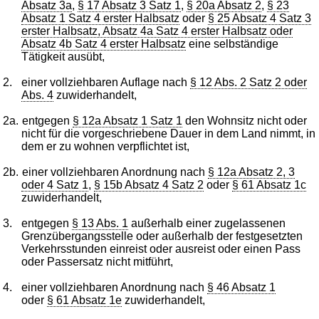
Absatz 3a
,
§ 17 Absatz 3 Satz 1
,
§ 20a Absatz 2
,
§ 23
Absatz 1 Satz 4 erster Halbsatz
oder
§ 25 Absatz 4 Satz 3
erster Halbsatz, Absatz 4a Satz 4 erster Halbsatz oder
Absatz 4b Satz 4 erster Halbsatz
eine selbständige
Tätigkeit ausübt,
2.
einer vollziehbaren Auflage nach
§ 12 Abs. 2 Satz 2 oder
Abs. 4
zuwiderhandelt,
2a.
entgegen
§ 12a Absatz 1 Satz 1
den Wohnsitz nicht oder
nicht für die vorgeschriebene Dauer in dem Land nimmt, in
dem er zu wohnen verpflichtet ist,
2b.
einer vollziehbaren Anordnung nach
§ 12a Absatz 2, 3
oder 4 Satz 1
,
§ 15b Absatz 4 Satz 2
oder
§ 61 Absatz 1c
zuwiderhandelt,
3.
entgegen
§ 13 Abs. 1
außerhalb einer zugelassenen
Grenzübergangsstelle oder außerhalb der festgesetzten
Verkehrsstunden einreist oder ausreist oder einen Pass
oder Passersatz nicht mitführt,
4.
einer vollziehbaren Anordnung nach
§ 46 Absatz 1
oder
§ 61 Absatz 1e
zuwiderhandelt,