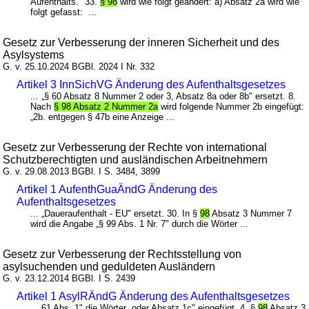
Aufenthalts." 33.
§ 98
wird wie folgt geändert: a) Absatz 2a wird wie
folgt gefasst: ...
Gesetz zur Verbesserung der inneren Sicherheit und des
Asylsystems
G. v. 25.10.2024 BGBl. 2024 I Nr. 332
Artikel 3 InnSichVG Änderung des Aufenthaltsgesetzes
... „§ 60 Absatz 8 Nummer 2 oder 3, Absatz 8a oder 8b" ersetzt. 8.
Nach
§ 98 Absatz 2 Nummer 2a
wird folgende Nummer 2b eingefügt:
„2b. entgegen § 47b eine Anzeige ...
Gesetz zur Verbesserung der Rechte von international
Schutzberechtigten und ausländischen Arbeitnehmern
G. v. 29.08.2013 BGBl. I S. 3484, 3899
Artikel 1 AufenthGuaÄndG Änderung des
Aufenthaltsgesetzes
... „Daueraufenthalt - EU" ersetzt. 30. In §
98
Absatz 3 Nummer 7
wird die Angabe „§ 99 Abs. 1 Nr. 7" durch die Wörter ...
Gesetz zur Verbesserung der Rechtsstellung von
asylsuchenden und geduldeten Ausländern
G. v. 23.12.2014 BGBl. I S. 2439
Artikel 1 AsylRÄndG Änderung des Aufenthaltsgesetzes
... 61 Abs. 1" die Wörter „oder Absatz 1c" eingefügt. 4. §
98
Absatz 3