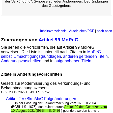
der Verkündung", Synopse zu jeder Änderungen, Begründungen
des Gesetzgebers
Inhaltsverzeichnis
|
Ausdrucken/PDF
|
nach oben
Zitierungen von
Artikel 99 MoPeG
Sie sehen die Vorschriften, die auf Artikel 99 MoPeG
verweisen. Die Liste ist unterteilt nach Zitaten in
MoPeG
selbst
,
Ermächtigungsgrundlagen
,
anderen geltenden Titeln
,
Änderungsvorschriften
und in
aufgehobenen Titeln
.
Zitate in Änderungsvorschriften
Gesetz zur Modernisierung des Verkündungs- und
Bekanntmachungswesens
G. v. 20.12.2022 BGBl. I S. 2752
Artikel 2 VkBkmMoG Folgeänderungen
... in der Fassung der Bekanntmachung vom 16. Juli 2004
(BGBl. I S. 1673), das zuletzt durch
Artikel 99 des Gesetzes vom
10. August 2021 (BGBl. I S. 3436
) geändert worden ist, wird