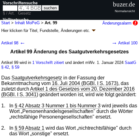
Vorschriftensuche
buzer.de
Normalansicht
§ / Art.
Gesetz
Volltextsuche
Start
>
Inhalt MoPeG
>
Art. 99
Änderungsalarm
Hier klicken für
Titel, Fundstelle, Änderungen
etc.
nur in MoPeG
Artikel 99 -
←
→
Artikel 98
Artikel 100
Personengesellschaftsrechtsmodernisierungsg
Artikel 99 Änderung des Saatgutverkehrsgesetzes
(MoPeG)
G. v. 10.08.2021
BGBl. I S. 3436
(
Nr. 53
); zuletzt geändert durch
Artikel 34
Artikel 99 wird in
1 Vorschrift zitiert
und ändert mWv. 1. Januar 2024
SaatG
Abs. 4 G. v. 22.12.2023
BGBl. 2023 I Nr. 411
§ 42
,
§ 59
Geltung ab 01.01.2024, abweichend siehe
Artikel 137
138 Änderungen
|
Drucksachen / Entwurf / Begründung
|
Das
Saatgutverkehrsgesetz
in der Fassung der
Bekanntmachung vom
16. Juli 2004 (BGBl. I S. 1673
), das
wird in 136 Vorschriften zitiert
zuletzt durch
Artikel 1 des Gesetzes vom 20. Dezember 2016
(BGBl. I S. 3041
) geändert worden ist, wird wie folgt geändert:
1.
In
§ 42 Absatz 3 Nummer 1 bis Nummer 3
wird jeweils das
Wort „Personenhandelsgesellschaften" durch die Wörter
„rechtsfähige Personengesellschaften" ersetzt.
2.
In
§ 59 Absatz 1
wird das Wort „nichtrechtsfähige" durch
das Wort „sonstige" ersetzt.