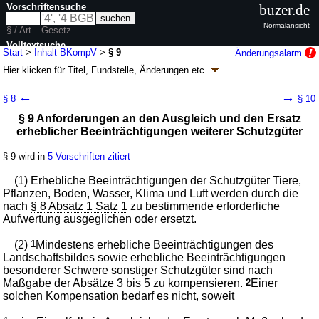
Vorschriftensuche
buzer.de
Normalansicht
§ / Art.
Gesetz
Volltextsuche
Start
>
Inhalt BKompV
>
§ 9
Änderungsalarm
Hier klicken für
Titel, Fundstelle, Änderungen
etc.
nur in BKompV
§ 9 - Bundeskompensationsverordnung
←
→
§ 8
§ 10
(BKompV)
§ 9 Anforderungen an den Ausgleich und den Ersatz
V. v. 14.05.2020
BGBl. I S. 1088
(
Nr. 25
); zuletzt geändert durch
Artikel 4
erheblicher Beeinträchtigungen weiterer Schutzgüter
G. v. 22.12.2025
BGBl. 2025 I Nr. 351
Geltung ab 03.06.2020; FNA: 791-9-8
Naturschutz
§ 9 wird in
5 Vorschriften zitiert
2 weitere Fassungen
|
wird in 6 Vorschriften zitiert
(1) Erhebliche Beeinträchtigungen der Schutzgüter Tiere,
Pflanzen, Boden, Wasser, Klima und Luft werden durch die
nach
§ 8 Absatz 1 Satz 1
zu bestimmende erforderliche
Aufwertung ausgeglichen oder ersetzt.
(2)
1
Mindestens erhebliche Beeinträchtigungen des
Landschaftsbildes sowie erhebliche Beeinträchtigungen
besonderer Schwere sonstiger Schutzgüter sind nach
Maßgabe der Absätze 3 bis 5 zu kompensieren.
2
Einer
solchen Kompensation bedarf es nicht, soweit