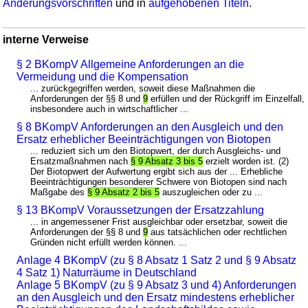
Änderungsvorschriften
und in
aufgehobenen Titeln
.
interne Verweise
§ 2 BKompV Allgemeine Anforderungen an die
Vermeidung und die Kompensation
... zurückgegriffen werden, soweit diese Maßnahmen die
Anforderungen der §§ 8 und
9
erfüllen und der Rückgriff im Einzelfall,
insbesondere auch in wirtschaftlicher ...
§ 8 BKompV Anforderungen an den Ausgleich und den
Ersatz erheblicher Beeinträchtigungen von Biotopen
... reduziert sich um den Biotopwert, der durch Ausgleichs- und
Ersatzmaßnahmen nach
§ 9 Absatz 3 bis 5
erzielt worden ist. (2)
Der Biotopwert der Aufwertung ergibt sich aus der ... Erhebliche
Beeinträchtigungen besonderer Schwere von Biotopen sind nach
Maßgabe des
§ 9 Absatz 2 bis 5
auszugleichen oder zu ...
§ 13 BKompV Voraussetzungen der Ersatzzahlung
... in angemessener Frist ausgleichbar oder ersetzbar, soweit die
Anforderungen der §§ 8 und
9
aus tatsächlichen oder rechtlichen
Gründen nicht erfüllt werden können. ...
Anlage 4 BKompV (zu § 8 Absatz 1 Satz 2 und § 9 Absatz
4 Satz 1) Naturräume in Deutschland
Anlage 5 BKompV (zu § 9 Absatz 3 und 4) Anforderungen
an den Ausgleich und den Ersatz mindestens erheblicher