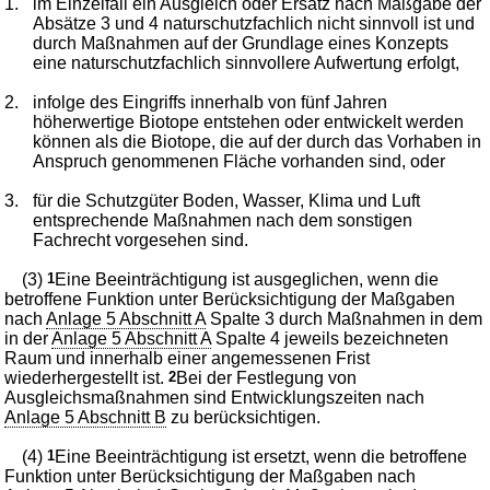
1.
im Einzelfall ein Ausgleich oder Ersatz nach Maßgabe der
Absätze 3 und 4 naturschutzfachlich nicht sinnvoll ist und
durch Maßnahmen auf der Grundlage eines Konzepts
eine naturschutzfachlich sinnvollere Aufwertung erfolgt,
2.
infolge des Eingriffs innerhalb von fünf Jahren
höherwertige Biotope entstehen oder entwickelt werden
können als die Biotope, die auf der durch das Vorhaben in
Anspruch genommenen Fläche vorhanden sind, oder
3.
für die Schutzgüter Boden, Wasser, Klima und Luft
entsprechende Maßnahmen nach dem sonstigen
Fachrecht vorgesehen sind.
(3)
1
Eine Beeinträchtigung ist ausgeglichen, wenn die
betroffene Funktion unter Berücksichtigung der Maßgaben
nach
Anlage 5 Abschnitt A
Spalte 3 durch Maßnahmen in dem
in der
Anlage 5 Abschnitt A
Spalte 4 jeweils bezeichneten
Raum und innerhalb einer angemessenen Frist
wiederhergestellt ist.
2
Bei der Festlegung von
Ausgleichsmaßnahmen sind Entwicklungszeiten nach
Anlage 5 Abschnitt B
zu berücksichtigen.
(4)
1
Eine Beeinträchtigung ist ersetzt, wenn die betroffene
Funktion unter Berücksichtigung der Maßgaben nach