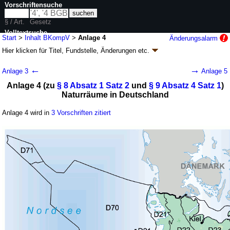
Vorschriftensuche
§ / Art.
Gesetz
Volltextsuche
Start
>
Inhalt BKompV
>
Anlage 4
Änderungsalarm
Hier klicken für
Titel, Fundstelle, Änderungen
etc.
nur in BKompV
Anlage 4 - Bundeskompensationsverordnung
←
→
Anlage 3
Anlage 5
(BKompV)
Anlage 4 (zu
§ 8 Absatz 1 Satz 2
und
§ 9 Absatz 4 Satz 1
)
V. v. 14.05.2020
BGBl. I S. 1088
(
Nr. 25
); zuletzt geändert durch
Artikel 4
Naturräume in Deutschland
G. v. 22.12.2025
BGBl. 2025 I Nr. 351
Geltung ab 03.06.2020; FNA: 791-9-8
Naturschutz
Anlage 4 wird in
3 Vorschriften zitiert
2 weitere Fassungen
|
wird in 6 Vorschriften zitiert