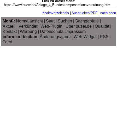
Link zu dieser Seite
:
https://www.buzer.de/Anlage_4_Bundeskompensationsverordnung.htm
Inhaltsverzeichnis
|
Ausdrucken/PDF
|
nach oben
Menü:
Normalansicht
|
Start
|
Suchen
|
Sachgebiete
|
Aktuell
|
Verkündet
|
Web-Plugin
|
Über buzer.de
|
Qualität
|
Kontakt
|
Werbung
|
Datenschutz, Impressum
informiert bleiben:
Änderungsalarm
|
Web-Widget
|
RSS-
Feed